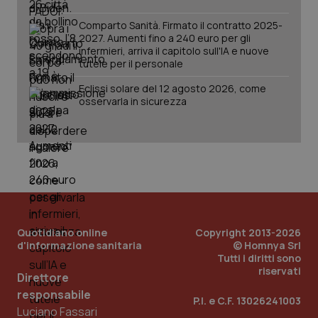
Comparto Sanità. Firmato il contratto 2025-
2027. Aumenti fino a 240 euro per gli
infermieri, arriva il capitolo sull'IA e nuove
tutele per il personale
Eclissi solare del 12 agosto 2026, come
osservarla in sicurezza
PHPSESSID
Sessio
PHP.net
www.quotidianosanita.it
Quotidiano online
Copyright 2013-2026
d'informazione sanitaria
© Homnya Srl
Tutti i diritti sono
riservati
Direttore
responsabile
P.I. e C.F. 13026241003
Luciano Fassari