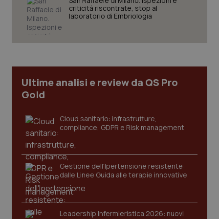
San Raffaele di Milano. Ispezioni e
criticità riscontrate, stop al
laboratorio di Embriologia
Necessari
Statistici
Marketing
I cookie necessari contribuiscono a rendere fruibile il
sito web abilitandone funzionalità di base quali la
navigazione sulle pagine e l'accesso alle aree
protette del sito. Il sito web non è in grado di
funzionare correttamente senza questi cookie.
Ultime analisi e review da QS Pro
Gold
Nome
Fornitore
/
Dominio
Scaden
VISITOR_PRIVACY_METADATA
5 mesi
YouTube
settim
.youtube.com
Cloud sanitario: infrastrutture,
compliance, GDPR e Risk management
Gestione dell'Ipertensione resistente:
dalle Linee Guida alle terapie innovative
Leadership Infermieristica 2026: nuovi