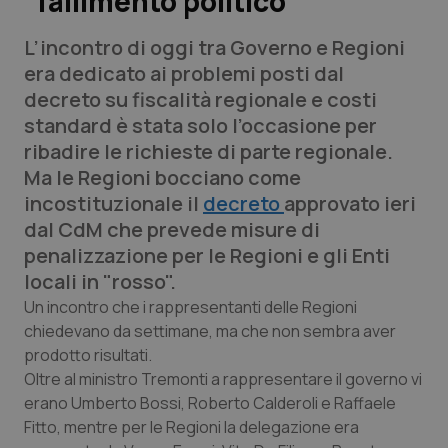
“fallimento politico”
L’incontro di oggi tra Governo e Regioni
Scienza e Farmaci
era dedicato ai problemi posti dal
decreto su fiscalità regionale e costi
Studi e Analisi
standard è stata solo l’occasione per
ribadire le richieste di parte regionale.
Lettere al direttore
Ma le Regioni bocciano come
incostituzionale il
decreto
approvato ieri
Edizioni Regionali
dal CdM che prevede misure di
penalizzazione per le Regioni e gli Enti
QS Pro
locali in "rosso".
Professionisti Sanitari.AI
Un incontro che i rappresentanti delle Regioni
chiedevano da settimane, ma che non sembra aver
prodotto risultati.
Abruzzo
QS Pro Gold
Oltre al ministro Tremonti a rappresentare il governo vi
erano Umberto Bossi, Roberto Calderoli e Raffaele
QS Club
Newsletter
Basilicata
Artrite & artrosi
Fitto, mentre per le Regioni la delegazione era