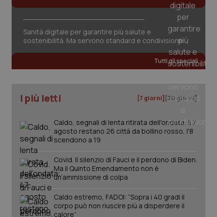
tracking-sites-ironfish-
www.quotidianosanita.it
4
session-id
settim
2 gior
Sanità digitale per garantire più salute e
sostenibilità. Ma servono standard e condivisione
_ga
1 anno
Google LLC
Tutti gli speciali
mes
.quotidianosanita.it
I più letti
[7 giorni]
[30 giorni]
Caldo, segnali di lenta ritirata dell'ondata: il 7
agosto restano 26 città da bollino rosso, l'8
scendono a 19
Covid. Il silenzio di Fauci e il perdono di Biden.
Ma il Quinto Emendamento non è
un’ammissione di colpa
Caldo estremo, FADOI: “Sopra i 40 gradi il
corpo può non riuscire più a disperdere il
calore”