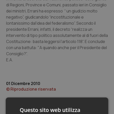
Valle D’Aosta
Oncodermatologia
di Regioni, Province e Comuni, passato ieri in Consiglio
dei ministri, Errani ha espresso “ un giudizio molto
Veneto
Oncoematologia
negativo”, giudicandolo “incostituzionale e
lontanissimo dal’idea del federalismo”. Secondo il
Oncologia & Nutrizione
presidente Errani, infatti, il decreto “realizza un
intervento di tipo politico assolutamente al di fuori della
Psoriasi & pelle
Costituzione: basta leggersi l’articolo 118”. E conclude
con una battuta: "A quando anche per il Presidente del
Quotidiano Cardiologia
Consiglio?”.
E.A.
Quotidiano Chirurgia
Quotidiano Oncologia
01 Dicembre 2010
© Riproduzione riservata
Quotidiano Pediatria
Rene & patologie urogenitali
Questo sito web utilizza