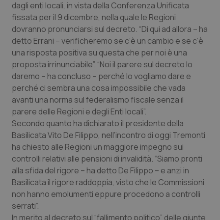
dagli enti locali, in vista della Conferenza Unificata
Piemonte
HIV
fissata per il 9 dicembre, nella quale le Regioni
dovranno pronunciarsi sul decreto. “Di qui ad allora – ha
detto Errani – verificheremo se c’è un cambio e se c’è
Provincia Autonoma di Bolzano
Infezioni & Febbre
una risposta positiva su questa che per noi è una
proposta irrinunciabile”. “Noi il parere sul decreto lo
Provincia Autonoma di Trento
Ipertensione & Scompenso
daremo – ha concluso – perché lo vogliamo dare e
perché ci sembra una cosa impossibile che vada
Puglia
Malattie rare
avanti una norma sul federalismo fiscale senza il
parere delle Regioni e degli Enti locali”.
Sardegna
Malattia di Crohn & Rettocolite Ulcerosa
Secondo quanto ha dichiarato il presidente della
Basilicata Vito De Filippo, nell’incontro di oggi Tremonti
Sicilia
Neuroscienze & patologie neurodegenerative
ha chiesto alle Regioni un maggiore impegno sui
controlli relativi alle pensioni di invalidità. “Siamo pronti
Toscana
Obesità
alla sfida del rigore – ha detto De Filippo – e anzi in
Basilicata il rigore raddoppia, visto che le Commissioni
non hanno emolumenti eppure procedono a controlli
Umbria
Oftalmologia
serrati”.
In merito al decreto sul “fallimento politico” delle giunte