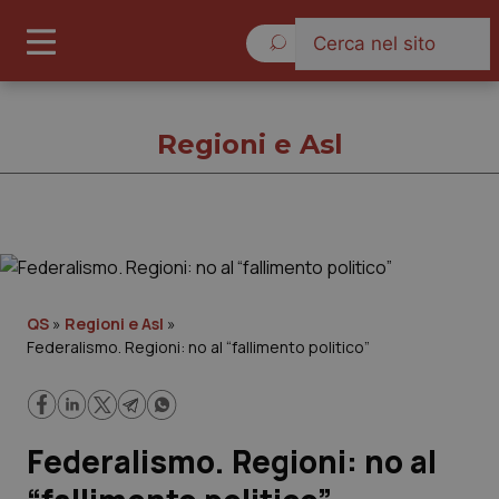
Venerdì 7 Agosto 2026
Regioni e Asl
Regioni e Asl
Cronache
QS
»
Regioni e Asl
»
Federalismo. Regioni: no al “fallimento politico”
Governo e Parlamento
Regioni e Asl
Federalismo. Regioni: no al
Lavoro e Professioni