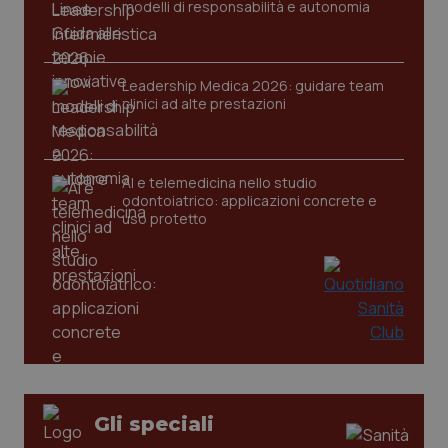
modelli di responsabilità e autonomia
Leadership Medica 2026: guidare team
CookieScriptConsent
5 mesi
CookieScript
clinici ad alte prestazioni
settim
www.quotidianosanita.it
AI e telemedicina nello studio
odontoiatrico: applicazioni concrete e
uso protetto
tracking-sites-ironfish-
www.quotidianosanita.it
4
tracking-enable
settim
2 gior
Gli speciali