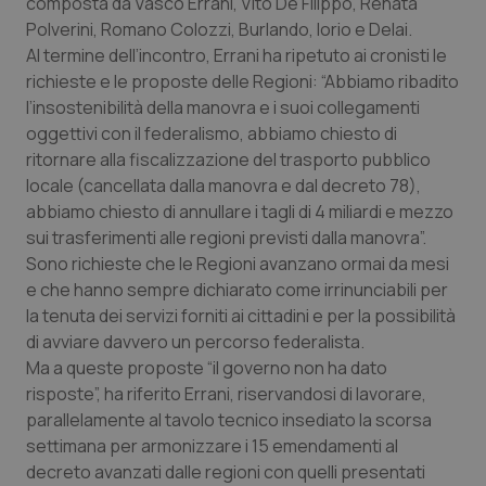
composta da Vasco Errani, Vito De Filippo, Renata
Calabria
Asma & BPCO
Polverini, Romano Colozzi, Burlando, Iorio e Delai.
Al termine dell’incontro, Errani ha ripetuto ai cronisti le
Campania
Car-T
richieste e le proposte delle Regioni: “Abbiamo ribadito
l’insostenibilità della manovra e i suoi collegamenti
Emilia-Romagna
Colesterolo & coronaropatie
oggettivi con il federalismo, abbiamo chiesto di
ritornare alla fiscalizzazione del trasporto pubblico
Friuli Venezia Giulia
Dermatite Atopica
locale (cancellata dalla manovra e dal decreto 78),
abbiamo chiesto di annullare i tagli di 4 miliardi e mezzo
sui trasferimenti alle regioni previsti dalla manovra”.
Lazio
Diabete & glucometri
Sono richieste che le Regioni avanzano ormai da mesi
e che hanno sempre dichiarato come irrinunciabili per
Liguria
Disturbi dell’umore
la tenuta dei servizi forniti ai cittadini e per la possibilità
di avviare davvero un percorso federalista.
Lombardia
Dolore
Ma a queste proposte “il governo non ha dato
risposte”, ha riferito Errani, riservandosi di lavorare,
Marche
Donna & Salute
parallelamente al tavolo tecnico insediato la scorsa
settimana per armonizzare i 15 emendamenti al
Molise
Epatiti
decreto avanzati dalle regioni con quelli presentati