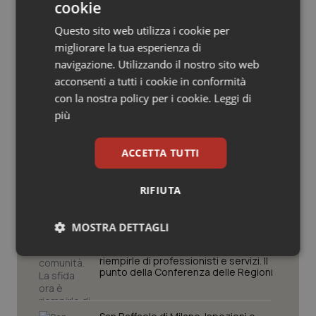
cookie
Salute orale & impianti
Questo sito web utilizza i cookie per
Potrebbe interessarti in
migliorare la tua esperienza di
Sangue & coagulazione
navigazione. Utilizzando il nostro sito web
Regioni e Asl
acconsenti a tutti i cookie in conformità
Tiroide
con la nostra policy per i cookie.
Leggi di
più
Settimana della Scienza dello
Tumore al seno
Spallanzani: capire la ricerca per
comprendere il presente
ACCETTA TUTTI
Tumore ovarico
Regione Lombardia scrive al ministro
RIFIUTA
Schillaci: “Gli attuali indicatori non
Tumori del Polmone & Testa Collo
fotografano la qualità reale del Ssn”
MOSTRA DETTAGLI
Tumori gastrointestinali
Case di comunità. La sfida ora è
Necessari
Statistici
Marketing
riempirle di professionisti e servizi. Il
Ulcera & Reflusso
punto della Conferenza delle Regioni
Vaccini