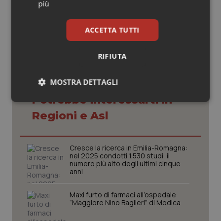
più
03 Ottobre 2025
© Riproduzione riservata
ACCETTA TUTTI
RIFIUTA
MOSTRA DETTAGLI
Potrebbe interessarti in
Necessari
Statistici
Marketing
Regioni e Asl
Cresce la ricerca in Emilia-Romagna:
nel 2025 condotti 1.530 studi, il
numero più alto degli ultimi cinque
anni
Necessari
Statistici
Marketing
I cookie necessari contribuiscono a rendere fruibile il
Maxi furto di farmaci all’ospedale
sito web abilitandone funzionalità di base quali la
“Maggiore Nino Baglieri” di Modica
navigazione sulle pagine e l'accesso alle aree
protette del sito. Il sito web non è in grado di