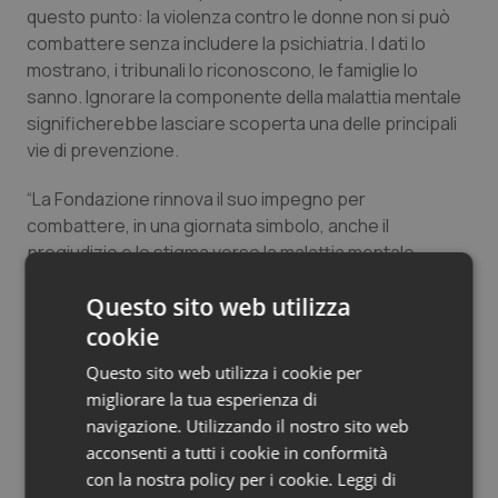
questo punto: la violenza contro le donne non si può
Salute orale & impianti
combattere senza includere la psichiatria. I dati lo
mostrano, i tribunali lo riconoscono, le famiglie lo
Sangue & coagulazione
sanno. Ignorare la componente della malattia mentale
significherebbe lasciare scoperta una delle principali
Tiroide
vie di prevenzione.
Tumore al seno
“La Fondazione rinnova il suo impegno per
combattere, in una giornata simbolo, anche il
pregiudizio e lo stigma verso la malattia mentale –
Tumore ovarico
conclude il Presidente Dragotto – i disturbi legati alle
Questo sito web utilizza
patologie psichiatriche sono in costante aumento e
Tumori del Polmone & Testa Collo
preoccupa molto che il loro manifestarsi sia registrato
cookie
in età sempre più giovanile. È nostro dovere
Tumori gastrointestinali
Questo sito web utilizza i cookie per
supportare non solo le persone affette da tali disturbi
migliorare la tua esperienza di
ma anche le loro famiglie, per lottare insieme contro un
navigazione. Utilizzando il nostro sito web
Ulcera & Reflusso
nemico tanto invisibile quanto insidioso”.
acconsenti a tutti i cookie in conformità
con la nostra policy per i cookie.
Leggi di
Vaccini