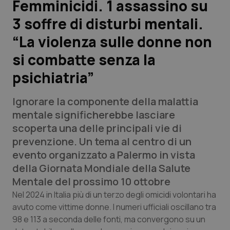
Femminicidi. 1 assassino su
3 soffre di disturbi mentali.
Scienza e Farmaci
“La violenza sulle donne non
Studi e Analisi
si combatte senza la
psichiatria”
Lettere al direttore
Ignorare la componente della malattia
Edizioni Regionali
mentale significherebbe lasciare
scoperta una delle principali vie di
QS Pro
prevenzione. Un tema al centro di un
evento organizzato a Palermo in vista
Professionisti Sanitari.AI
della Giornata Mondiale della Salute
Mentale del prossimo 10 ottobre
Abruzzo
QS Pro Gold
Nel 2024 in Italia più di un terzo degli omicidi volontari ha
avuto come vittime donne. I numeri ufficiali oscillano tra
QS Club
Newsletter
Basilicata
Artrite & artrosi
98 e 113 a seconda delle fonti, ma convergono su un