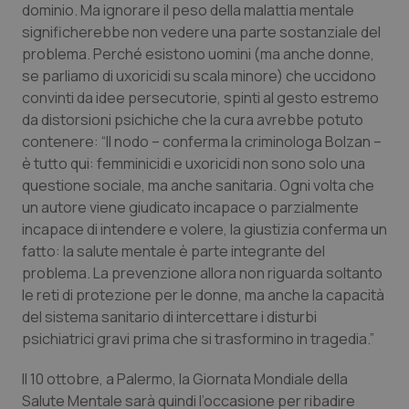
Valle D’Aosta
Oncodermatologia
dominio. Ma ignorare il peso della malattia mentale
significherebbe non vedere una parte sostanziale del
Veneto
Oncoematologia
problema. Perché esistono uomini (ma anche donne,
se parliamo di uxoricidi su scala minore) che uccidono
Oncologia & Nutrizione
convinti da idee persecutorie, spinti al gesto estremo
da distorsioni psichiche che la cura avrebbe potuto
contenere: “Il nodo – conferma la criminologa Bolzan –
Psoriasi & pelle
è tutto qui: femminicidi e uxoricidi non sono solo una
questione sociale, ma anche sanitaria. Ogni volta che
Quotidiano Cardiologia
un autore viene giudicato incapace o parzialmente
incapace di intendere e volere, la giustizia conferma un
Quotidiano Chirurgia
fatto: la salute mentale è parte integrante del
problema. La prevenzione allora non riguarda soltanto
Quotidiano Oncologia
le reti di protezione per le donne, ma anche la capacità
del sistema sanitario di intercettare i disturbi
Quotidiano Pediatria
psichiatrici gravi prima che si trasformino in tragedia.”
Il 10 ottobre, a Palermo, la Giornata Mondiale della
Rene & patologie urogenitali
Salute Mentale sarà quindi l’occasione per ribadire