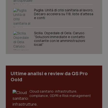
funzionare correttamente senza questi cookie.
Nome
Fornitore
/
Dominio
Scaden
Puglia. Unità di crisi sanitaria al lavoro,
Decaro accelera su 118, liste d’attesa
VISITOR_PRIVACY_METADATA
5 mesi
YouTube
e conti
settim
.youtube.com
Sicilia. Ospedale di Gela. Caruso:
“Soluzioni immediate e contatto
costante con le amministrazioni
locali”
Ultime analisi e review da QS Pro
Gold
Cloud sanitario: infrastrutture,
CookieScriptConsent
5 mesi
CookieScript
compliance, GDPR e Risk management
settim
www.quotidianosanita.it