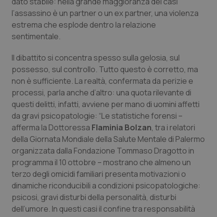
dato stabile: nella grande maggioranza dei casi
Calabria
Asma & BPCO
l’assassino è un partner o un ex partner, una violenza
estrema che esplode dentro la relazione
Campania
Car-T
sentimentale.
Emilia-Romagna
Colesterolo & coronaropatie
Il dibattito si concentra spesso sulla gelosia, sul
possesso, sul controllo. Tutto questo è corretto, ma
non è sufficiente. La realtà, confermata da perizie e
Friuli Venezia Giulia
Dermatite Atopica
processi, parla anche d’altro: una quota rilevante di
questi delitti, infatti, avviene per mano di uomini affetti
Lazio
Diabete & glucometri
da gravi psicopatologie: “Le statistiche forensi –
afferma la Dottoressa
Flaminia Bolzan
, tra i relatori
Liguria
Disturbi dell’umore
della Giornata Mondiale della Salute Mentale di Palermo
organizzata dalla Fondazione Tommaso Dragotto in
Lombardia
Dolore
programma il 10 ottobre – mostrano che almeno un
terzo degli omicidi familiari presenta motivazioni o
Marche
Donna & Salute
dinamiche riconducibili a condizioni psicopatologiche:
psicosi, gravi disturbi della personalità, disturbi
Molise
Epatiti
dell’umore. In questi casi il confine tra responsabilità