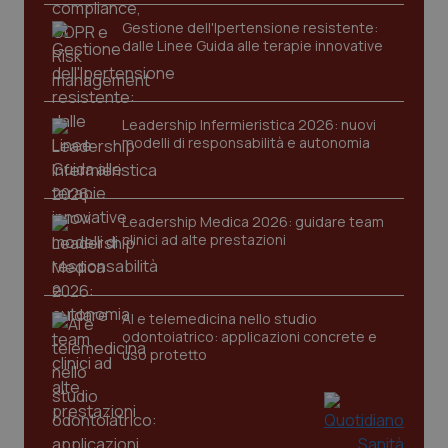
Gestione dell'Ipertensione resistente:
dalle Linee Guida alle terapie innovative
Leadership Infermieristica 2026: nuovi
modelli di responsabilità e autonomia
tracking-sites-ironfish-
www.quotidianosanita.it
4
tracking-enable
settim
2 gior
Leadership Medica 2026: guidare team
clinici ad alte prestazioni
tracking-sites-ironfish-
www.quotidianosanita.it
4
session-id
settim
AI e telemedicina nello studio
2 gior
odontoiatrico: applicazioni concrete e
uso protetto
_ga
1 anno
Google LLC
mes
.quotidianosanita.it