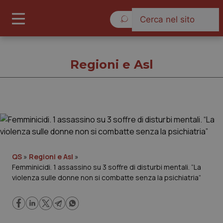
Giovedì 6 Agosto 2026
Regioni e Asl
Regioni e Asl
Cronache
QS
»
Regioni e Asl
»
Femminicidi. 1 assassino su 3 soffre di disturbi mentali. “La
Governo e Parlamento
violenza sulle donne non si combatte senza la psichiatria”
Regioni e Asl
Lavoro e Professioni