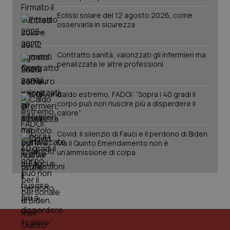
PHPSESSID
Sessio
PHP.net
Eclissi solare del 12 agosto 2026, come
www.quotidianosanita.it
osservarla in sicurezza
Contratto sanità, valorizzati gli infermieri ma
penalizzate le altre professioni
Caldo estremo, FADOI: “Sopra i 40 gradi il
corpo può non riuscire più a disperdere il
calore”
Covid. Il silenzio di Fauci e il perdono di Biden.
Ma il Quinto Emendamento non è
un’ammissione di colpa
_ga_KM60CM4NPH
.quotidianosanita.it
1 anno
mes