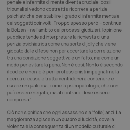
penale e infermità di mente diventa cruciale, così i
tribunali si vedono costretti a ricorrere a perizie
Piemonte
HIV
psichiatriche per stabilire il grado di infermità mentale
dei soggetti coinvolti. Troppo spesso però – continua
Provincia Autonoma di Bolzano
Infezioni & Febbre
la Bolzan – nell’ambito dei processi giudiziari, l’opinione
pubblica tende ad interpretare la richiesta di una
Provincia Autonoma di Trento
Ipertensione & Scompenso
perizia psichiatrica come una sorta di jolly che viene
giocato dalle difese non per accertare la correlazione
Puglia
Malattie rare
tra una condizione soggettiva e un fatto, ma come un
modo per evitare la pena. Non è così. Non lo è secondo
Sardegna
Malattia di Crohn & Rettocolite Ulcerosa
il codice e non lo è per i professionisti impegnati nella
ricerca di cause e trattamenti idonei a contenere e
Sicilia
Neuroscienze & patologie neurodegenerative
curare un qualcosa, come la psicopatologia, che non
può essere negata, ma al contrario deve essere
compresa.”
Toscana
Obesità
Ciò non significa che ogni assassino sia “folle”, anzi. La
Umbria
Oftalmologia
maggioranza agisce in un quadro di lucidità, dove la
violenza è la conseguenza di un modello culturale di