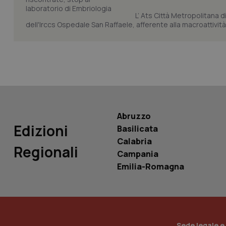
L’ Ats Città Metropolitana d
dell'Irccs Ospedale San Raffaele, afferente alla macroattività 
Nome
Nome
VISITOR_INFO1_LIV
_ga_0VMQEQKQ1N
__Secure-YNID
Abruzzo
Edizioni
Basilicata
YSC
Calabria
Regionali
Campania
__Secure-
Emilia-Romagna
ROLLOUT_TOKEN
tracking-sites-
ironfish-tracking-
named-enable
Sede legale e