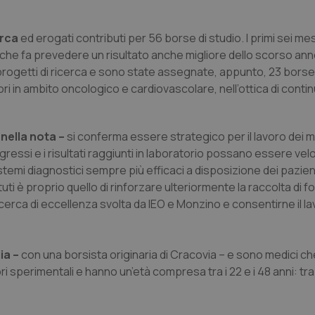
erca
ed erogati contributi per 56 borse di studio. I primi sei mes
e fa prevedere un risultato anche migliore dello scorso anno,
progetti di ricerca e sono state assegnate, appunto, 23 borse 
atori in ambito oncologico e cardiovascolare, nell’ottica di conti
 nella nota –
si conferma essere strategico per il lavoro dei m
ogressi e i risultati raggiunti in laboratorio possano essere v
istemi diagnostici sempre più efficaci a disposizione dei pazie
tuti è proprio quello di rinforzare ulteriormente la raccolta di f
cerca di eccellenza svolta da IEO e Monzino e consentirne il l
lia –
con una borsista originaria di Cracovia – e sono medici ch
ri sperimentali e hanno un’età compresa tra i 22 e i 48 anni: tra 