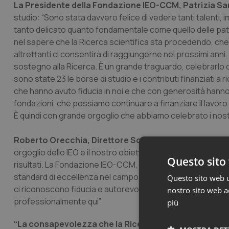
La Presidente della Fondazione IEO-CCM, Patrizia 
studio: “Sono stata davvero felice di vedere tanti talenti, 
tanto delicato quanto fondamentale come quello delle pato
nel sapere che la Ricerca scientifica sta procedendo, che l
altrettanti ci consentirà di raggiungerne nei prossimi ann
sostegno alla Ricerca. È un grande traguardo, celebrarlo co
sono state 23 le borse di studio e i contributi finanziati a r
che hanno avuto fiducia in noi e che con generosità hanno c
fondazioni, che possiamo continuare a finanziare il lavoro 
È quindi con grande orgoglio che abbiamo celebrato i nostri 
Roberto Orecchia, Direttore Scientifico IEO ha aggiu
orgoglio dello IEO e il nostro obiettivo è di valorizzare cost
Questo sito 
risultati. La Fondazione IEO-CCM, garantendone l’indispen
standard di eccellenza nel campo della Ricerca anche a liv
Questo sito web ut
ci riconoscono fiducia e autorevolezza. Dobbiamo fare in m
nostro sito web ac
professionalmente qui”.
più
“La consapevolezza che la Ricerca sia tanto fondame