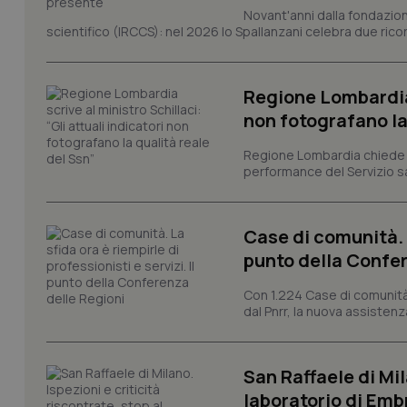
Novant'anni dalla fondazion
scientifico (IRCCS): nel 2026 lo Spallanzani celebra due rico
tracking-sites-ironf
tracking-enable
Regione Lombardia s
tracking-sites-ironf
session-id
non fotografano la
_ga
Regione Lombardia chiede al
performance del Servizio san
Case di comunità. L
punto della Confer
PHPSESSID
Con 1.224 Case di comunità a
dal Pnrr, la nuova assistenza
San Raffaele di Mil
_ga_KM60CM4NPH
laboratorio di Emb