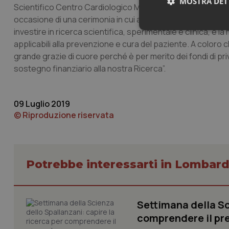
MOSTRA DET
Scientifico Centro Cardiologico Monzino -, guida da sempre, 
occasione di una cerimonia in cui abbiamo celebrato i nost
investire in ricerca scientifica, sperimentale e clinica, è la
Neces
applicabili alla prevenzione e cura del paziente. A color
grande grazie di cuore perché è per merito dei fondi di pri
sostegno finanziario alla nostra Ricerca”.
09 Luglio 2019
© Riproduzione riservata
I cookie necessari con
e l'accesso alle aree 
Nome
VISITOR_PRIVACY_
Potrebbe interessarti in Lombard
Settimana della Sc
CookieScriptConse
comprendere il pr