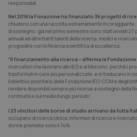
responsabili.
Nel 2018 la Fonazione ha finanziato 36 progetti di ric
chiudono con una raccolta estremamente incoraggiante, ch
di sostegno: già nel primo semestre sono stati avviati 27 
annuali ad altrettanti talenti della ricerca, medici e ricerc
progredire con la Ricerca scientifica di eccellenza.
“Il finanziamento alla ricerca – afferma la Fondazione
ricercatori che lavorano allo IEO e al Monzino, perché i pr
trasformati in cure più personalizzate, e si traducano in s
l’obiettivo prioritario della Fondazione IEO-CCM e degli Isti
rendere disponibili sempre più risorse a sostegno della Ri
continuità e sul medio/lungo periodo”.
I 23 vincitori delle borse di studio arrivano da tutta Ita
occupano di ricerca clinica, infermieri di ricerca e ricercato
donne premiate sono il 74%.