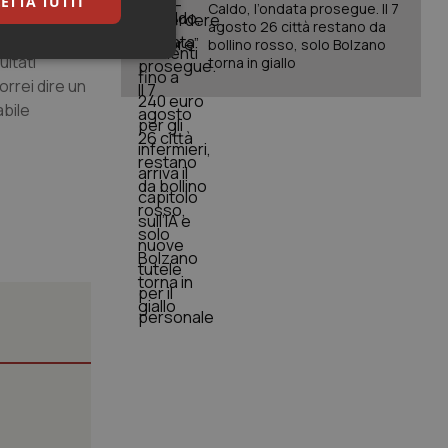
ETTA TUTTI
Caldo, l’ondata prosegue. Il 7
rcatori. In
agosto 26 città restano da
ondamentale:
bollino rosso, solo Bolzano
ultati
keting
torna in giallo
rrei dire un
abile
igazione sulle pagine
kie.
er memorizzare le
utente per la loro
 dati sul consenso
itiche e
tendo che le loro
ssioni future.
l servizio Cookie-
erenze di consenso
sario che il banner