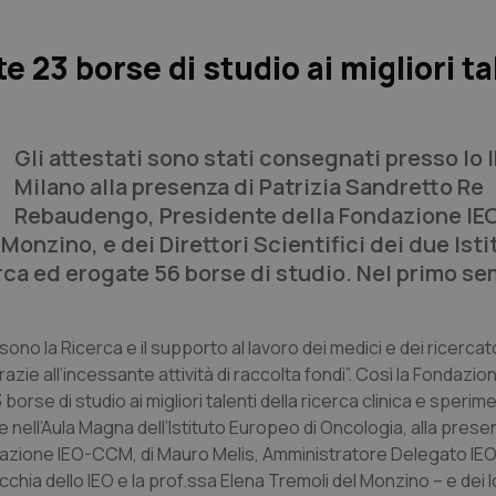
23 borse di studio ai migliori ta
Gli attestati sono stati consegnati presso lo 
Milano alla presenza di Patrizia Sandretto Re
Rebaudengo, Presidente della Fondazione I
nzino, e dei Direttori Scientifici dei due Istit
cerca ed erogate 56 borse di studio. Nel primo s
ono la Ricerca e il supporto al lavoro dei medici e dei ricercat
zie all’incessante attività di raccolta fondi”. Così la Fondazion
 borse di studio ai migliori talenti della ricerca clinica e sperim
 nell’Aula Magna dell’Istituto Europeo di Oncologia, alla prese
azione IEO-CCM, di Mauro Melis, Amministratore Delegato IEO
Orecchia dello IEO e la prof.ssa Elena Tremoli del Monzino – e dei 