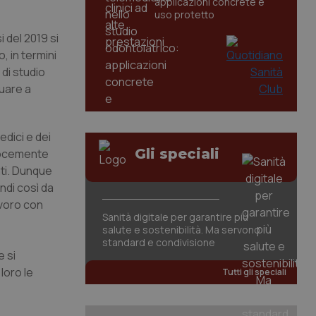
applicazioni concrete e
uso protetto
i del 2019 si
 in termini
di studio
nuare a
edici e dei
Gli speciali
elocemente
nti. Dunque
ondi così da
avoro con
Sanità digitale per garantire più
salute e sostenibilità. Ma servono
standard e condivisione
e si
loro le
Tutti gli speciali