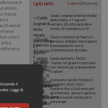
elle borse di
I più letti
[7 giorni]
[30 giorni]
u un ambito
a. Fiducia
Caldo, segnali di lenta ritirata
nti e
dell'ondata: il 7 agosto
restano 26 città da bollino
a 25 anni di
rosso, l'8 scendono a 19
uest’anno
tutti coloro
Covid. Il silenzio di Fauci e il
perdono di Biden. Ma il Quinto
 enti e
Emendamento non è
a differenza.
un’ammissione di colpa
Caldo estremo, FADOI:
“Sopra i 40 gradi il corpo può
vi di
non riuscire più a disperdere
 migliori
il calore”
icurare
Comparto Sanità. Firmato il
 donatori che
ilizzando il
contratto 2025-2027.
Aumenti fino a 240 euro per
e
cookie.
Leggi di
gli infermieri, arriva il capitolo
sull'IA e nuove tutele per il
personale
re