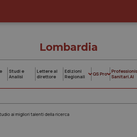
Lombardia
e
Studi e
Lettere al
Edizioni
Professionis
QS Pro
Analisi
direttore
Regionali
Sanitari.AI
o ai migliori talenti della ricerca