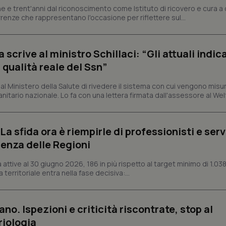
dei cookie di Cookie-Script.com 
e e trent'anni dal riconoscimento come Istituto di ricovero e cura a 
correttamente.
rrenze che rappresentano l'occasione per riflettere sul...
ish-
www.quotidianosanita.it
4
Questo cookie è impostato dall'a
settimane
abilitare il sistema di tracking a
2 giorni
crive al ministro Schillaci: “Gli attuali indica
ish-
www.quotidianosanita.it
4
Questo cookie è impostato dall'a
settimane
assegnare un identificatore generi
 qualità reale del Ssn”
2 giorni
1 anno 1
Questo nome di cookie è associa
Google LLC
 Ministero della Salute di rivedere il sistema con cui vengono misur
mese
Universal Analytics, che è un a
.quotidianosanita.it
itario nazionale. Lo fa con una lettera firmata dall'assessore al Welf
significativo del servizio di ana
utilizzato da Google. Questo cook
per distinguere utenti unici as
generato in modo casuale come i
cliente. È incluso in ogni richiest
a sfida ora è riempirle di professionisti e serviz
sito e utilizzato per calcolare i dat
sessioni e campagne per i rapporti 
enza delle Regioni
Sessione
Cookie generato da applicazioni 
PHP.net
linguaggio PHP. Si tratta di un id
www.quotidianosanita.it
ttive al 30 giugno 2026, 186 in più rispetto al target minimo di 1.038
generico utilizzato per mantenere 
 territoriale entra nella fase decisiva:...
sessione utente. Normalmente 
generato in modo casuale, il mod
utilizzato può essere specifico pe
buon esempio è mantenere uno s
un utente tra le pagine.
ano. Ispezioni e criticità riscontrate, stop al
.quotidianosanita.it
1 anno 1
Questo cookie viene utilizzato d
riologia
mese
per mantenere lo stato della ses