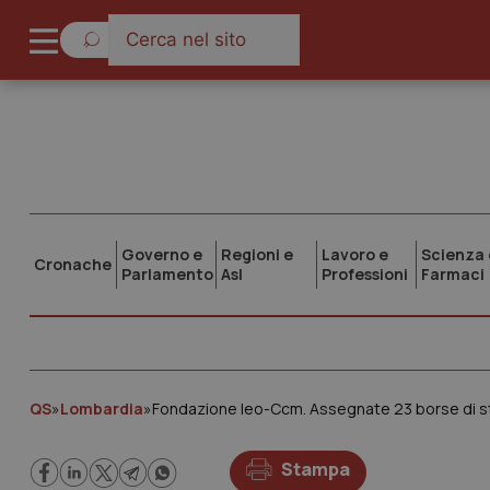
Governo e
Regioni e
Lavoro e
Scienza 
Cronache
Parlamento
Asl
Professioni
Farmaci
QS
»
Lombardia
»
Fondazione Ieo-Ccm. Assegnate 23 borse di studi
Stampa