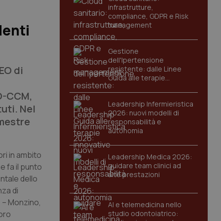
infrastrutture,
compliance, GDPR e Risk
management
lenti
Gestione
dell'Ipertensione
IEO di
resistente: dalle Linee
Guida alle terapie
innovative
EO-CCM,
Leadership Infermieristica
uti. Nel
2026: nuovi modelli di
emestre
responsabilità e
autonomia
ori in ambito
Leadership Medica 2026:
guidare team clinici ad
e fa il punto
alte prestazioni
entale dello
nza di
 – Monzino,
AI e telemedicina nello
loro
studio odontoiatrico: