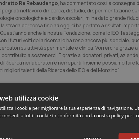
Sandretto Re Rebaudengo
, ha commentato così la consegna d
impegnati nel lavoro di ricerca, di studio, di sperimentazione s
logie oncologiche e cardiovascolari, mi ha dato grande fiduci
a strada percorsa fino ad oggi ci ha portato a risultati importa
i. Quest’anno anche la nostra Fondazione, come lo IEO, festeggi
n i futuri volti della ricerca lo ha reso ancora più speciale: q
icercatori su attività sperimentale e clinica. Vorrei dire grazie a 
ontribuito a sostenerci. È grazie ai donatori, privati, aziende,
di Ricerca nei laboratori e nei reparti. Insieme possiamo fare l
migliori talenti della Ricerca dello IEO e del Monzino”.
nto:
“I nostri medici e ricercatori sono sicuramente uno dei moti
antemente il loro lavoro e metterli nelle condizioni di ottenere i
web utilizza cookie
sabile supporto finanziario, ci permette di continuare ad ass
ello internazionale. Dunque grazie alla Fondazione e grazie ai
ilizza i cookie per migliorare la tua esperienza di navigazione. Ut
odo che questi talenti restino in Italia e continuino a crescer
consenti a tutti i cookie in conformità con la nostra policy per i 
ntale quanto la cura
– ha affermato
Elena Tremoli,
Diretto