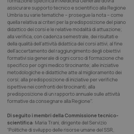
formazione specifica in Medicina Generale dovrà
assicurare supporto tecnico e scientifico alla Regione
Piemonte
HIV
Umbria su varie tematiche – prosegue la nota – come
quella relativa ai criteri per la predisposizione del piano
Provincia Autonoma di Bolzano
Infezioni & Febbre
didattico dei corsi e le relative modalità di attuazione;
alla verifica, con cadenza semestrale, dei risultati e
Provincia Autonoma di Trento
Ipertensione & Scompenso
della qualità dell’attività didattica dei corsi attivi, al fine
dell’accertamento del raggiungimento degli obiettivi
Puglia
Malattie rare
formativi sia generale di ogni corso di formazione che
specifico per ogni medico tirocinante; alle iniziative
metodologiche e didattiche atte al miglioramento dei
Sardegna
Malattia di Crohn & Rettocolite Ulcerosa
corsi; alla predisposizione di iniziative per verifiche
ispettive nei confronti dei tirocinanti; alla
Sicilia
Neuroscienze & patologie neurodegenerative
predisposizione di un rapporto annuale sulle attività
formative da consegnare alla Regione".
Toscana
Obesità
Di seguito i membri della Commissione tecnico-
Umbria
Oftalmologia
scientifica
: Maria Trani, dirigente del Servizio
“Politiche di sviluppo delle risorse umane del SSR,