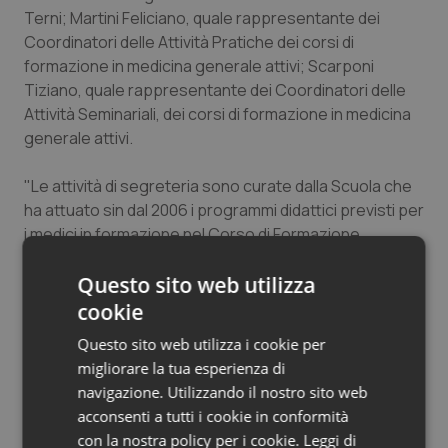
Terni; Martini Feliciano, quale rappresentante dei
Salute orale & impianti
Coordinatori delle Attività Pratiche dei corsi di
formazione in medicina generale attivi; Scarponi
Sangue & coagulazione
Tiziano, quale rappresentante dei Coordinatori delle
Attività Seminariali, dei corsi di formazione in medicina
Tiroide
generale attivi.
Tumore al seno
"Le attività di segreteria sono curate dalla Scuola che
ha attuato sin dal 2006 i programmi didattici previsti per
Tumore ovarico
i medici in formazione nel Corso di Formazione
Specifica in Medicina Generale. Nel 2018 si sono
specializzati 27 medici, mentre sono attivi ancora due
Tumori del Polmone & Testa Collo
Questo sito web utilizza
trienni, 2016/2019 e 2017/2020 con la presenza di circa
cookie
60 medici in formazione. Ad oggi – conclude la nota – il
Tumori gastrointestinali
Questo sito web utilizza i cookie per
Corso di Formazione Specifica in Medicina Generale
migliorare la tua esperienza di
ha abilitato più di 600 medici all’esercizio della
Ulcera & Reflusso
navigazione. Utilizzando il nostro sito web
professione di medico di Medicina Generale o più
acconsenti a tutti i cookie in conformità
comunemente 'medico di famiglia'."
Vaccini
con la nostra policy per i cookie.
Leggi di