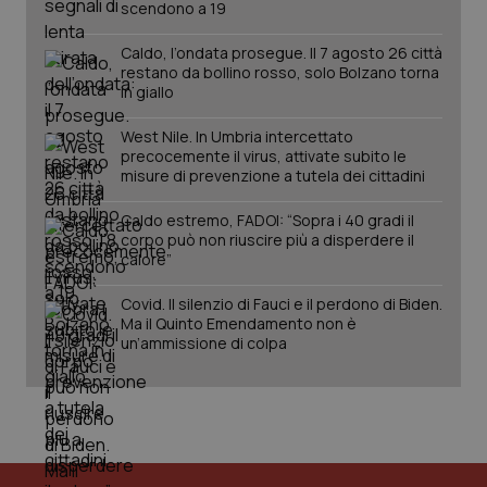
scendono a 19
PHPSESSID
Sessio
PHP.net
Caldo, l’ondata prosegue. Il 7 agosto 26 città
www.quotidianosanita.it
restano da bollino rosso, solo Bolzano torna
in giallo
West Nile. In Umbria intercettato
precocemente il virus, attivate subito le
misure di prevenzione a tutela dei cittadini
Caldo estremo, FADOI: “Sopra i 40 gradi il
corpo può non riuscire più a disperdere il
calore”
Covid. Il silenzio di Fauci e il perdono di Biden.
Ma il Quinto Emendamento non è
un’ammissione di colpa
_ga_KM60CM4NPH
.quotidianosanita.it
1 anno
mes