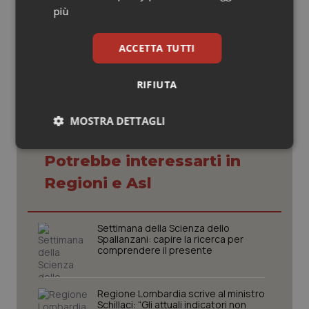
più
08 Febbraio 2019
© Riproduzione riservata
ACCETTA TUTTI
RIFIUTA
MOSTRA DETTAGLI
Necessari
Statistici
Marketing
Potrebbe interessarti in
Regioni e Asl
Settimana della Scienza dello
Spallanzani: capire la ricerca per
Necessari
Statistici
Marketing
comprendere il presente
I cookie necessari contribuiscono a rendere fruibile il
sito web abilitandone funzionalità di base quali la
Regione Lombardia scrive al ministro
navigazione sulle pagine e l'accesso alle aree
Schillaci: “Gli attuali indicatori non
protette del sito. Il sito web non è in grado di