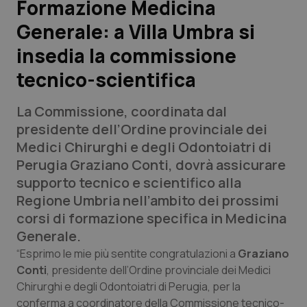
Formazione Medicina
Generale: a Villa Umbra si
Scienza e Farmaci
insedia la commissione
Studi e Analisi
tecnico-scientifica
Lettere al direttore
La Commissione, coordinata dal
presidente dell’Ordine provinciale dei
Edizioni Regionali
Medici Chirurghi e degli Odontoiatri di
Perugia Graziano Conti, dovrà assicurare
QS Pro
supporto tecnico e scientifico alla
Regione Umbria nell’ambito dei prossimi
Professionisti Sanitari.AI
corsi di formazione specifica in Medicina
Generale.
Abruzzo
QS Pro Gold
“Esprimo le mie più sentite congratulazioni a
Graziano
Conti
, presidente dell’Ordine provinciale dei Medici
QS Club
Newsletter
Basilicata
Artrite & artrosi
Chirurghi e degli Odontoiatri di Perugia, per la
conferma a coordinatore della Commissione tecnico-