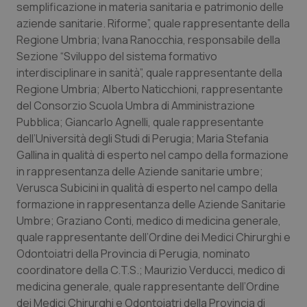
Valle D’Aosta
Oncodermatologia
semplificazione in materia sanitaria e patrimonio delle
aziende sanitarie. Riforme”, quale rappresentante della
Veneto
Oncoematologia
Regione Umbria; Ivana Ranocchia, responsabile della
Sezione “Sviluppo del sistema formativo
interdisciplinare in sanità”, quale rappresentante della
Oncologia & Nutrizione
Regione Umbria; Alberto Naticchioni, rappresentante
del Consorzio Scuola Umbra di Amministrazione
Psoriasi & pelle
Pubblica; Giancarlo Agnelli, quale rappresentante
dell’Università degli Studi di Perugia; Maria Stefania
Quotidiano Cardiologia
Gallina in qualità di esperto nel campo della formazione
in rappresentanza delle Aziende sanitarie umbre;
Quotidiano Chirurgia
Verusca Subicini in qualità di esperto nel campo della
formazione in rappresentanza delle Aziende Sanitarie
Quotidiano Oncologia
Umbre; Graziano Conti, medico di medicina generale,
quale rappresentante dell’Ordine dei Medici Chirurghi e
Quotidiano Pediatria
Odontoiatri della Provincia di Perugia, nominato
coordinatore della C.T.S.; Maurizio Verducci, medico di
medicina generale, quale rappresentante dell’Ordine
Rene & patologie urogenitali
dei Medici Chirurghi e Odontoiatri della Provincia di