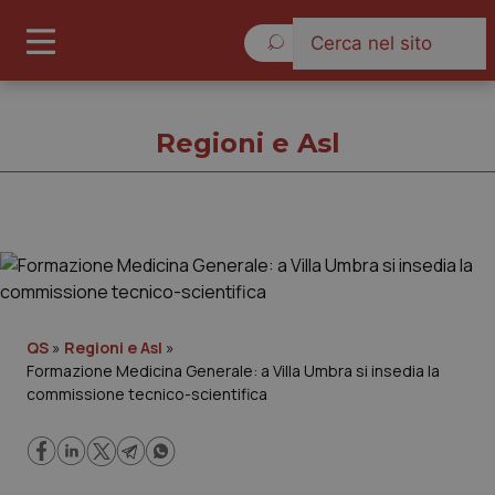
Lunedì 10 Agosto 2026
Regioni e Asl
Regioni e Asl
Cronache
QS
»
Regioni e Asl
»
Formazione Medicina Generale: a Villa Umbra si insedia la
Governo e Parlamento
commissione tecnico-scientifica
Regioni e Asl
Lavoro e Professioni