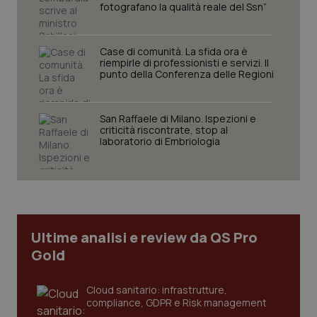
fotografano la qualità reale del Ssn”
funzionare correttamente senza questi cookie.
Nome
Fornitore
/
Dominio
Scaden
VISITOR_PRIVACY_METADATA
Case di comunità. La sfida ora è
5 mesi
YouTube
settim
.youtube.com
riempirle di professionisti e servizi. Il
punto della Conferenza delle Regioni
San Raffaele di Milano. Ispezioni e
criticità riscontrate, stop al
laboratorio di Embriologia
Ultime analisi e review da QS Pro
Gold
CookieScriptConsent
5 mesi
CookieScript
Cloud sanitario: infrastrutture,
settim
www.quotidianosanita.it
compliance, GDPR e Risk management