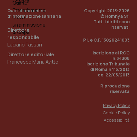
Quotidiano online
Copyright 2013-2026
d'informazione sanitaria
© Homnya Srl
Tutti i diritti sono
riservati
Direttore
responsabile
P.I. e C.F. 13026241003
Luciano Fassari
Fornitore
/
Nome
Scadenza
Descrizion
Dominio
Iscrizione al ROC
Direttore editoriale
Nome
Fornitore
/
Dominio
Scadenza
Des
_ga_0VMQEQKQ1N
.quotidianosanita.it
1 anno 1
Questo
n.34308
Francesco Maria Avitto
mese
cookie
VISITOR_INFO1_LIVE
5 mesi 4
Que
Google LLC
Iscrizione Tribunale
viene
settimane
imp
.youtube.com
di Roma n.115/2013
utilizzato
You
del 22/05/2013
da Google
ten
Analytics
pre
per
del
Riproduzione
mantener
vid
riservata
lo stato
inco
della
può
sessione.
det
Privacy Policy
vis
web
Cookie Policy
uti
nuo
Accessibilità
ver
dell
You