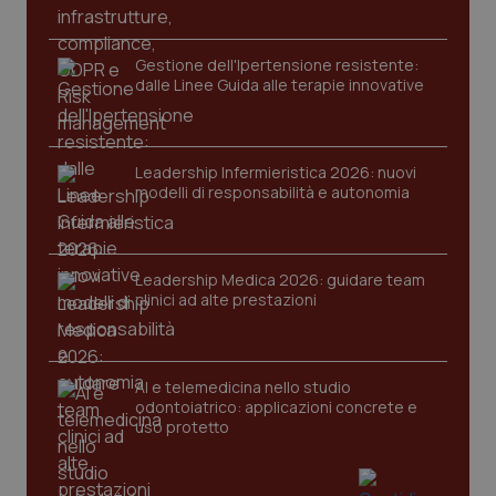
Gestione dell'Ipertensione resistente:
dalle Linee Guida alle terapie innovative
Leadership Infermieristica 2026: nuovi
modelli di responsabilità e autonomia
tracking-sites-ironfish-
www.quotidianosanita.it
4
tracking-enable
settim
2 gior
Leadership Medica 2026: guidare team
clinici ad alte prestazioni
tracking-sites-ironfish-
www.quotidianosanita.it
4
session-id
settim
2 gior
AI e telemedicina nello studio
odontoiatrico: applicazioni concrete e
uso protetto
_ga
1 anno
Google LLC
mes
.quotidianosanita.it