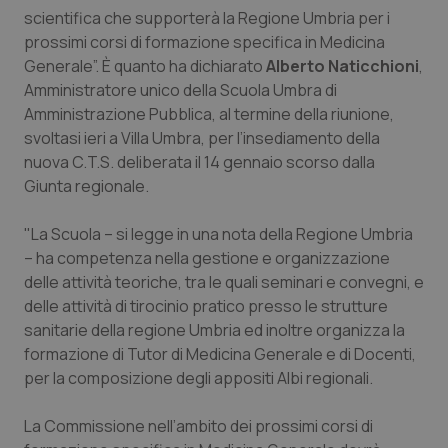
Calabria
Asma & BPCO
scientifica che supporterà la Regione Umbria per i
prossimi corsi di formazione specifica in Medicina
Generale”. È quanto ha dichiarato
Campania
Car-T
Alberto Naticchioni
,
Amministratore unico della Scuola Umbra di
Amministrazione Pubblica, al termine della riunione,
Emilia-Romagna
Colesterolo & coronaropatie
svoltasi ieri a Villa Umbra, per l’insediamento della
nuova C.T.S. deliberata il 14 gennaio scorso dalla
Friuli Venezia Giulia
Dermatite Atopica
Giunta regionale.
Lazio
Diabete & glucometri
"La Scuola – si legge in una nota della Regione Umbria
– ha competenza nella gestione e organizzazione
Liguria
Disturbi dell’umore
delle attività teoriche, tra le quali seminari e convegni, e
delle attività di tirocinio pratico presso le strutture
Lombardia
Dolore
sanitarie della regione Umbria ed inoltre organizza la
formazione di Tutor di Medicina Generale e di Docenti,
per la composizione degli appositi Albi regionali.
Marche
Donna & Salute
La Commissione nell’ambito dei prossimi corsi di
Molise
Epatiti