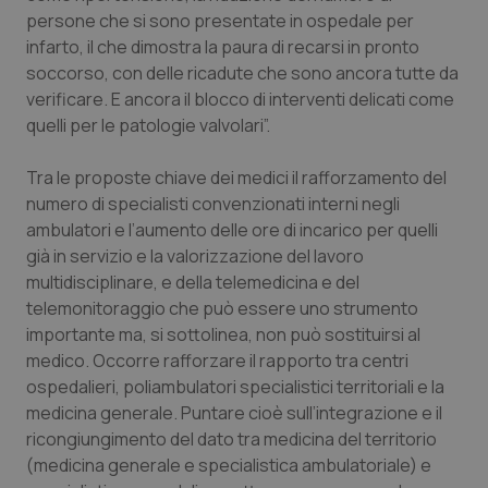
Valle D’Aosta
Oncodermatologia
persone che si sono presentate in ospedale per
infarto, il che dimostra la paura di recarsi in pronto
Veneto
Oncoematologia
soccorso, con delle ricadute che sono ancora tutte da
verificare. E ancora il blocco di interventi delicati come
Oncologia & Nutrizione
quelli per le patologie valvolari”.
Psoriasi & pelle
Tra le proposte chiave dei medici il rafforzamento del
numero di specialisti convenzionati interni negli
Quotidiano Cardiologia
ambulatori e l’aumento delle ore di incarico per quelli
già in servizio e la valorizzazione del lavoro
multidisciplinare, e della telemedicina e del
Quotidiano Chirurgia
telemonitoraggio che può essere uno strumento
importante ma, si sottolinea, non può sostituirsi al
Quotidiano Oncologia
medico. Occorre rafforzare il rapporto tra centri
ospedalieri, poliambulatori specialistici territoriali e la
Quotidiano Pediatria
medicina generale. Puntare cioè sull’integrazione e il
ricongiungimento del dato tra medicina del territorio
Rene & patologie urogenitali
(medicina generale e specialistica ambulatoriale) e