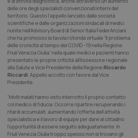
e di attività diagnostica, anche attraverso un aumento
Calabria
Asma & BPCO
delle ore degli specialisti convenzionati interni del
territorio. Questo l’appello lanciato dalle società
Campania
Car-T
scientifiche e dalle organizzazioni sindacali di medici
riunite nell’Advisory Board di Senior Italia FederAnziani
Emilia-Romagna
Colesterolo & coronaropatie
che ha promosso la tavola rotonda virtuale “Il problema
delle cronicità al tempo del COVID -19 nella Regione
Friuli Venezia Giulia
Dermatite Atopica
Friuli Venezia Giulia” nella quale medici e pazienti hanno
presentato le proprie criticità all’Assessore regionale
alla Salute e Vice Presidente della Regione
Riccardo
Lazio
Diabete & glucometri
Riccardi
. Appello accolto con favore dal Vice
Presidente.
Liguria
Disturbi dell’umore
“Molti malati hanno visto interrotto il proprio contatto
Lombardia
Dolore
col medico di fiducia. Occorre ripartire recuperando i
ritardi accumulati, aumentando l’offerta dell’attività
Marche
Donna & Salute
specialistica e il lavoro di equipe per dare al cittadino
l’opportunità di essere seguito adeguatamente. In
Molise
Epatiti
Friuli Venezia Giulia troppo spesso non si trovano gli