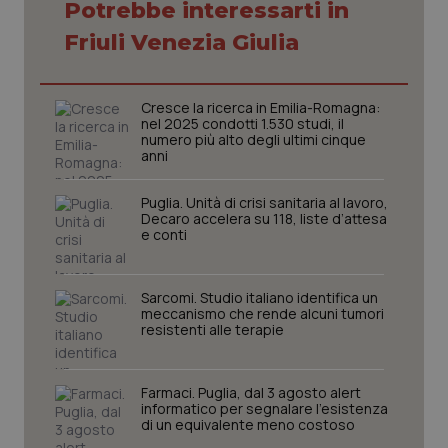
Potrebbe interessarti in
Necessari
Statistici
Marketing
Friuli Venezia Giulia
I cookie necessari contribuiscono a rendere fruibile il
sito web abilitandone funzionalità di base quali la
navigazione sulle pagine e l'accesso alle aree
Cresce la ricerca in Emilia-Romagna:
protette del sito. Il sito web non è in grado di
nel 2025 condotti 1.530 studi, il
funzionare correttamente senza questi cookie.
numero più alto degli ultimi cinque
anni
Nome
Fornitore
/
Dominio
Scaden
VISITOR_PRIVACY_METADATA
5 mesi
YouTube
Puglia. Unità di crisi sanitaria al lavoro,
settim
.youtube.com
Decaro accelera su 118, liste d’attesa
e conti
Sarcomi. Studio italiano identifica un
meccanismo che rende alcuni tumori
resistenti alle terapie
Farmaci. Puglia, dal 3 agosto alert
informatico per segnalare l’esistenza
di un equivalente meno costoso