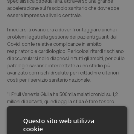
specialistica ospedaliera, attraverso una grande
Salute orale & impianti
accelerazione sul fascicolo sanitario che dovrebbe
essere impressa a livello centrale.
Sangue & coagulazione
I medici si trovano ora a dover fronteggiare anche i
problemi legati alla gestione dei pazienti guariti dal
Tiroide
Covid, con le relative complicanze in ambito
respiratorio e cardiologico. Pericolosi ritardi rischiano
Tumore al seno
di accumularsi nelle diagnosi in tutti gli ambiti, per cui le
patologie saranno intercettate a uno stadio più
Tumore ovarico
avanzato con rischi di salute per i cittadini e ulteriori
costi per il servizio sanitario nazionale.
Tumori del Polmone & Testa Collo
“Il Friuli Venezia Giulia ha 500mila malati cronici su 1,2
Tumori gastrointestinali
milioni di abitanti, quindi oggi la sfida è fare tesoro
dell'esperienza maturata durante l'emergenza Covid-
Ulcera & Reflusso
19 per riempire con servizi adeguati lo spazio tra il
Questo sito web utilizza
domicilio e l'ospedale. Le recenti circolari ministeriali
cookie
focalizzano l'attenzione sulla riorganizzazione degli
Vaccini