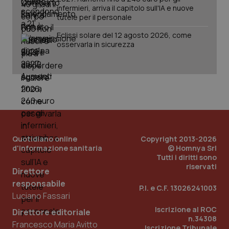
infermieri, arriva il capitolo sull'IA e nuove
tutele per il personale
Eclissi solare del 12 agosto 2026, come
_ga_KM60CM4NPH
.quotidianosanita.it
1 anno
mes
osservarla in sicurezza
Fornitore
/
Nome
Scadenza
Descrizion
Quotidiano online
Copyright 2013-2026
Dominio
d'informazione sanitaria
© Homnya Srl
Nome
Fornitore
/
Dominio
Scadenza
Des
Tutti i diritti sono
_ga_0VMQEQKQ1N
.quotidianosanita.it
1 anno 1
Questo
mese
cookie
VISITOR_INFO1_LIVE
5 mesi 4
Que
Google LLC
riservati
Direttore
viene
settimane
imp
.youtube.com
utilizzato
You
responsabile
da Google
ten
P.I. e C.F. 13026241003
Analytics
pre
Luciano Fassari
per
del
mantener
vid
Iscrizione al ROC
Direttore editoriale
lo stato
inco
n.34308
della
può
Francesco Maria Avitto
Iscrizione Tribunale
sessione.