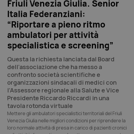
Friuli Venezia Giulia. Senior
Italia Federanziani:
Scienza e Farmaci
“Riportare a pieno ritmo
Studi e Analisi
ambulatori per attività
specialistica e screening”
Lettere al direttore
Questa la richiesta lanciata dal Board
Edizioni Regionali
dell’associazione che ha messo a
confronto società scientifiche e
QS Pro
organizzazioni sindacali di medici con
l’Assessore regionale alla Salute e Vice
Professionisti Sanitari.AI
Presidente Riccardo Riccardi in una
tavola rotonda virtuale
Abruzzo
QS Pro Gold
Mettere gli ambulatori specialistici territoriali del Friuli
Venezia Giulia nelle migliori condizioni per riprendere la
QS Club
Newsletter
Basilicata
Artrite & artrosi
loro normale attività di presa in carico di pazienti cronici