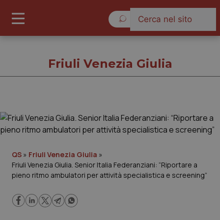
Venerdì 7 Agosto 2026
Friuli Venezia Giulia
Friuli Venezia Giulia
Cronache
QS
»
Friuli Venezia Giulia
»
Friuli Venezia Giulia. Senior Italia Federanziani: “Riportare a
Governo e Parlamento
pieno ritmo ambulatori per attività specialistica e screening”
Regioni e Asl
Lavoro e Professioni