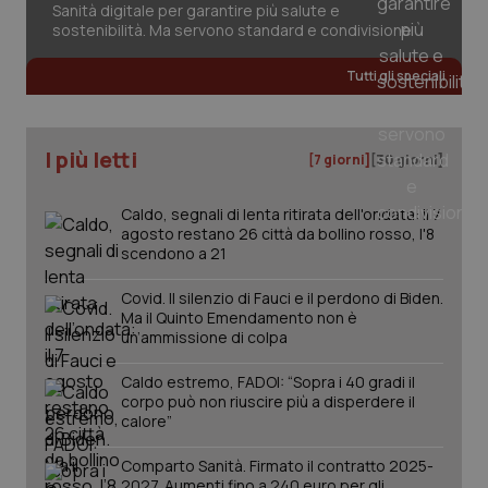
Sanità digitale per garantire più salute e
sostenibilità. Ma servono standard e condivisione
Tutti gli speciali
I più letti
[7 giorni]
[30 giorni]
PHPSESSID
Sessio
PHP.net
www.quotidianosanita.it
Caldo, segnali di lenta ritirata dell'ondata: il 7
agosto restano 26 città da bollino rosso, l'8
scendono a 21
Covid. Il silenzio di Fauci e il perdono di Biden.
Ma il Quinto Emendamento non è
un’ammissione di colpa
Caldo estremo, FADOI: “Sopra i 40 gradi il
corpo può non riuscire più a disperdere il
calore”
Comparto Sanità. Firmato il contratto 2025-
2027. Aumenti fino a 240 euro per gli