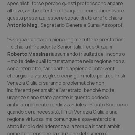
specialisti, forse perché questi preferiscono andare
Piemonte
HIV
altrove, anche all’estero. Dunque occorre incentivare
questa presenza, essere capaci di attrarre” dichiara
Antonio Magi
, Segretario Generale Sumai Assoprof.
Provincia Autonoma di Bolzano
Infezioni & Febbre
“Bisogna riportare a pieno regime tutte le prestazioni
Provincia Autonoma di Trento
Ipertensione & Scompenso
– dichiara il Presidente Senior Italia FederAnziani
Roberto Messina
riassumendo i risultati dell’incontro
Puglia
Malattie rare
– molte delle quali fortunatamente nella regione non si
sono interrotte, far ripartire appieno gli interventi
Sardegna
Malattia di Crohn & Rettocolite Ulcerosa
chirurgici, le visite, gli screening. In molte parti del Friuli
Venezia Giulia ci saranno problematiche non
Sicilia
Neuroscienze & patologie neurodegenerative
indifferenti per smaltire l’arretrato, benché molte
urgenze siano state gestite in questo periodo
Toscana
Obesità
ambulatorialmente o indirizzandole al Pronto Soccorso
quando c’era necessità. Il Friuli Venezia Giulia è una
regione virtuosa, ma comunque a spaventarci c’è
Umbria
Oftalmologia
stato il crollo dell’aderenza alla terapia in tanti ambiti,
come l’ipertensione, la riduzione del numero di