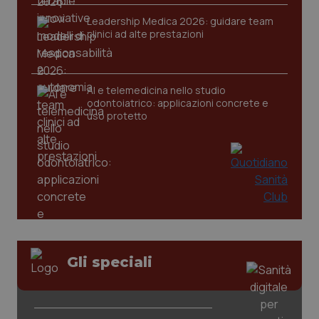
2 gior
Leadership Medica 2026: guidare team
clinici ad alte prestazioni
_ga
1 anno
Google LLC
mes
.quotidianosanita.it
AI e telemedicina nello studio
odontoiatrico: applicazioni concrete e
uso protetto
Gli speciali