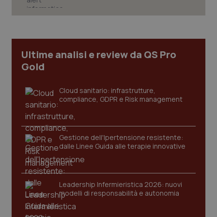
CookieScriptConsent
5 mesi
CookieScript
settim
www.quotidianosanita.it
Ultime analisi e review da QS Pro
Gold
Cloud sanitario: infrastrutture,
compliance, GDPR e Risk management
Gestione dell'Ipertensione resistente:
dalle Linee Guida alle terapie innovative
tracking-sites-ironfish-
www.quotidianosanita.it
4
tracking-enable
settim
2 gior
Leadership Infermieristica 2026: nuovi
modelli di responsabilità e autonomia
tracking-sites-ironfish-
www.quotidianosanita.it
4
session-id
settim