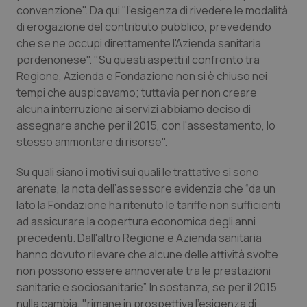
Valle D’Aosta
Oncodermatologia
convenzione". Da qui "l'esigenza di rivedere le modalità
di erogazione del contributo pubblico, prevedendo
Veneto
Oncoematologia
che se ne occupi direttamente l'Azienda sanitaria
pordenonese". "Su questi aspetti il confronto tra
Oncologia & Nutrizione
Regione, Azienda e Fondazione non si è chiuso nei
tempi che auspicavamo; tuttavia per non creare
Psoriasi & pelle
alcuna interruzione ai servizi abbiamo deciso di
assegnare anche per il 2015, con l'assestamento, lo
stesso ammontare di risorse".
Quotidiano Cardiologia
Su quali siano i motivi sui quali le trattative si sono
Quotidiano Chirurgia
arenate, la nota dell’assessore evidenzia che “da un
lato la Fondazione ha ritenuto le tariffe non sufficienti
Quotidiano Oncologia
ad assicurare la copertura economica degli anni
precedenti. Dall'altro Regione e Azienda sanitaria
Quotidiano Pediatria
hanno dovuto rilevare che alcune delle attività svolte
non possono essere annoverate tra le prestazioni
Rene & patologie urogenitali
sanitarie e sociosanitarie”. In sostanza, se per il 2015
nulla cambia, "rimane in prospettiva l'esigenza di