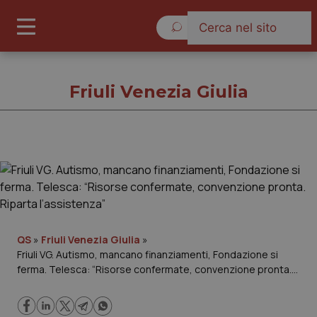
Domenica 9 Agosto 2026
Friuli Venezia Giulia
Friuli Venezia Giulia
Cronache
Governo e Parlamento
QS
»
Friuli Venezia Giulia
»
Friuli VG. Autismo, mancano finanziamenti, Fondazione si
ferma. Telesca: “Risorse confermate, convenzione pronta.
Regioni e Asl
Riparta l’assistenza”
Lavoro e Professioni