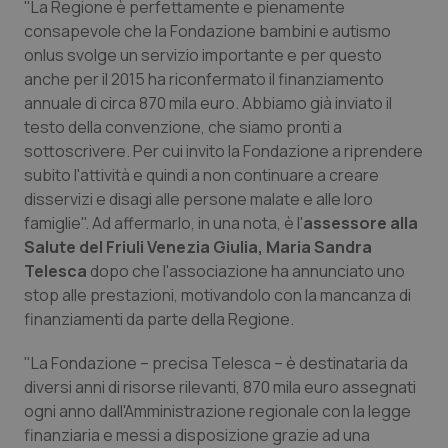
"La Regione è perfettamente e pienamente
Calabria
Asma & BPCO
consapevole che la Fondazione bambini e autismo
onlus svolge un servizio importante e per questo
Campania
Car-T
anche per il 2015 ha riconfermato il finanziamento
annuale di circa 870 mila euro. Abbiamo già inviato il
Emilia-Romagna
Colesterolo & coronaropatie
testo della convenzione, che siamo pronti a
sottoscrivere. Per cui invito la Fondazione a riprendere
Friuli Venezia Giulia
Dermatite Atopica
subito l'attività e quindi a non continuare a creare
disservizi e disagi alle persone malate e alle loro
Lazio
Diabete & glucometri
famiglie". Ad affermarlo, in una nota, è l'
assessore alla
Salute del Friuli Venezia Giulia, Maria Sandra
Telesca
dopo che l'associazione ha annunciato uno
Liguria
Disturbi dell’umore
stop alle prestazioni, motivandolo con la mancanza di
finanziamenti da parte della Regione.
Lombardia
Dolore
"La Fondazione – precisa Telesca – è destinataria da
Marche
Donna & Salute
diversi anni di risorse rilevanti, 870 mila euro assegnati
ogni anno dall'Amministrazione regionale con la legge
Molise
Epatiti
finanziaria e messi a disposizione grazie ad una