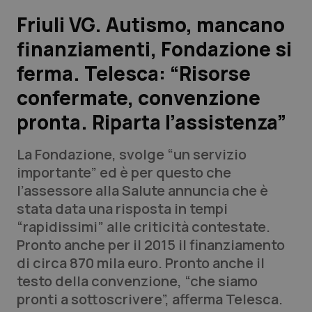
Friuli VG. Autismo, mancano
Scienza e Farmaci
finanziamenti, Fondazione si
ferma. Telesca: “Risorse
Studi e Analisi
confermate, convenzione
Lettere al direttore
pronta. Riparta l’assistenza”
Edizioni Regionali
La Fondazione, svolge “un servizio
importante” ed è per questo che
QS Pro
l’assessore alla Salute annuncia che è
stata data una risposta in tempi
Professionisti Sanitari.AI
“rapidissimi” alle criticità contestate.
Pronto anche per il 2015 il finanziamento
Abruzzo
QS Pro Gold
di circa 870 mila euro. Pronto anche il
testo della convenzione, “che siamo
QS Club
Newsletter
Basilicata
Artrite & artrosi
pronti a sottoscrivere”, afferma Telesca.