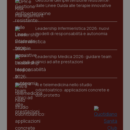
Gestione dell'Ipertensione resistente:
dalle Linee Guida alle terapie innovative
Leadership Infermieristica 2026: nuovi
modelli di responsabilità e autonomia
tracking-sites-ironfish-
www.quotidianosanita.it
4
tracking-enable
settim
Leadership Medica 2026: guidare team
2 gior
clinici ad alte prestazioni
tracking-sites-ironfish-
www.quotidianosanita.it
4
AI e telemedicina nello studio
session-id
settim
odontoiatrico: applicazioni concrete e
2 gior
uso protetto
_ga
1 anno
Google LLC
mes
.quotidianosanita.it