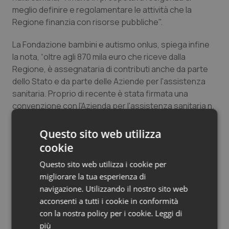
meglio definire e regolamentare le attività che la
Salute orale & impianti
Regione finanzia con risorse pubbliche".
Sangue & coagulazione
La Fondazione bambini e autismo onlus, spiega infine
la nota, “oltre agli 870 mila euro che riceve dalla
Tiroide
Regione, è assegnataria di contributi anche da parte
dello Stato e da parte delle Aziende per l'assistenza
Tumore al seno
sanitaria. Proprio di recente è stata firmata una
convenzione con l'Azienda per l'assistenza sanitaria n.
Tumore ovarico
5 Friuli occidentale, che prevede un finanziamento pari
a 232 mila euro”.
Questo sito web utilizza
Tumori del Polmone & Testa Collo
cookie
Questo sito web utilizza i cookie per
La Fondazione precisa: “Nessuna bozza di
Tumori gastrointestinali
migliorare la tua esperienza di
convenzione. E protesta per mancanza di
pagamenti, non di finanziamenti”
navigazione. Utilizzando il nostro sito web
Ulcera & Reflusso
acconsenti a tutti i cookie in conformità
con la nostra policy per i cookie.
Leggi di
18 Agosto 2015
Vaccini
più