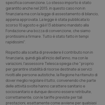
specifica convenzione. Lo stesso importo è stato
Piemonte
HIV
garantito anche nel 2015, in questo caso non in
finanziaria ma con la legge di assestamento di bilancio,
appena approvata. La legge è stata pubblicata lo
Provincia Autonoma di Bolzano
Infezioni & Febbre
scorso 10 agosto e già il 13 abbiamo mandato alla
Fondazione una bozza di convenzione, che siamo
Provincia Autonoma di Trento
Ipertensione & Scompenso
prontissimi a firmare. Tutto è stato fatto in tempi
rapidissimi".
Puglia
Malattie rare
Rispetto alla scelta di prevedere il contributo non in
Sardegna
Malattia di Crohn & Rettocolite Ulcerosa
finanziaria, quindi già all'inizio dell'anno, ma con le
variazioni, l'assessore Telesca spiega che "proprio
Sicilia
Neuroscienze & patologie neurodegenerative
per garantire stabilità di risorse destinate ai servizi
rivolti alle persone autistiche, la Regione ha ritenuto di
dover meglio regolare il tutto, convenendo che parte
Toscana
Obesità
delle attività svolte hanno carattere sanitario e
sociosanitario e dunque devono essere retribuite,
Umbria
Oftalmologia
correttamente, con le tariffe previste per tali
prestazioni, esattamente come avviene per qualsiasi