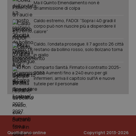
Ma il Quinto Emendamento non è
PHPSESSID
Sessio
PHP.net
un’ammissione di colpa
www.quotidianosanita.it
Caldo estremo, FADOI: “Sopra i 40 gradi il
corpo può non riuscire più a disperdere il
calore”
Caldo, l’ondata prosegue. Il 7 agosto 26 città
restano da bollino rosso, solo Bolzano torna
in giallo
Comparto Sanità. Firmato il contratto 2025-
2027. Aumenti fino a 240 euro per gli
infermieri, arriva il capitolo sull'IA e nuove
tutele per il personale
_ga_KM60CM4NPH
.quotidianosanita.it
1 anno
mes
Quotidiano online
Copyright 2013-2026