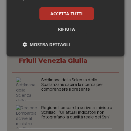
© Riproduzione riservata
ACCETTA TUTTI
RIFIUTA
MOSTRA DETTAGLI
Potrebbe interessarti in
Necessari
Statistici
Marketing
Friuli Venezia Giulia
Settimana della Scienza dello
Spallanzani: capire la ricerca per
comprendere il presente
Necessari
Statistici
Marketing
Regione Lombardia scrive al ministro
I cookie necessari contribuiscono a rendere fruibile il
Schillaci: “Gli attuali indicatori non
sito web abilitandone funzionalità di base quali la
fotografano la qualità reale del Ssn”
navigazione sulle pagine e l'accesso alle aree
protette del sito. Il sito web non è in grado di
funzionare correttamente senza questi cookie.