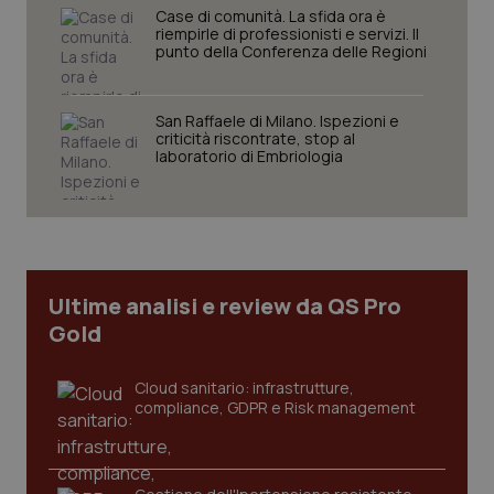
Case di comunità. La sfida ora è
Nome
Fornitore
/
Dominio
Scaden
riempirle di professionisti e servizi. Il
punto della Conferenza delle Regioni
VISITOR_PRIVACY_METADATA
5 mesi
YouTube
settim
.youtube.com
San Raffaele di Milano. Ispezioni e
criticità riscontrate, stop al
laboratorio di Embriologia
Ultime analisi e review da QS Pro
Gold
Cloud sanitario: infrastrutture,
compliance, GDPR e Risk management
CookieScriptConsent
5 mesi
CookieScript
settim
www.quotidianosanita.it