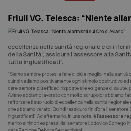
Friuli VG. Telesca: “Niente all
eccellenza nella sanità regionale e di rifer
della Sanità”, assicura l’assessore alla San
tutto ingiustificati".
"Siamo sempre protesi a fare di più e meglio, nella sanità co
quindi vediamo positivamente ogni stimolo costruttivo ad a
dare sempre più efficaci risposte alle esigenze di salute, pe
Aviano abbiamo lavorato con molto scrupolo: abbiamo fa
rafforzare il suo ruolo di eccellenza nella sanità regionale
che abbiamo varato. Quindi rassicuro fin d'ora il senatore
ingiustificati". Ad affermarlo, in una nota, è l'
assessore regi
merito ai timori espressi dal senatore Lodovico Sonego in u
della Regione Debora Serracchiani.