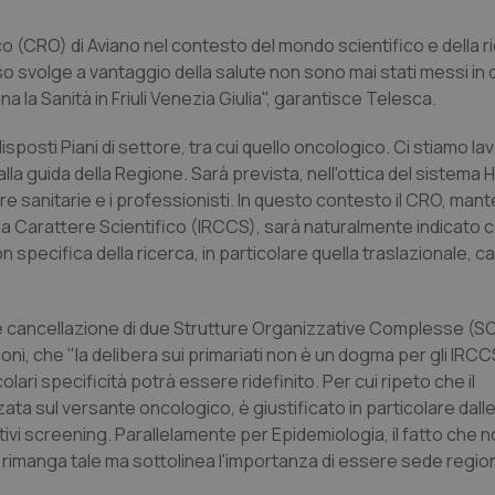
o (CRO) di Aviano nel contesto del mondo scientifico e della r
so svolge a vantaggio della salute non sono mai stati messi in
 la Sanità in Friuli Venezia Giulia", garantisce Telesca.
posti Piani di settore, tra cui quello oncologico. Ci stiamo la
 alla guida della Regione. Sarà prevista, nell'ottica del sistema
e sanitarie e i professionisti. In questo contesto il CRO, man
ura a Carattere Scientifico (IRCCS), sarà naturalmente indicato
 specifica della ricerca, in particolare quella traslazionale, ca
le cancellazione di due Strutture Organizzative Complesse (S
oni, che "la delibera sui primariati non è un dogma per gli IRCC
ari specificità potrà essere ridefinito. Per cui ripeto che il
ta sul versante oncologico, è giustificato in particolare dall
ativi screening. Parallelamente per Epidemiologia, il fatto che
 rimanga tale ma sottolinea l'importanza di essere sede regio