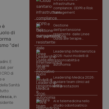
infrastrutture,
compliance, GDPR e Risk
management
o è
Gestione
dell'Ipertensione
uolo di
resistente: dalle Linee
forma
Guida alle terapie
innovative
ismo “del
Leadership Infermieristica
2026: nuovi modelli di
responsabilità e
adini. E
autonomia
ali, per
ul CRO di
Leadership Medica 2026:
e e
guidare team clinici ad
della Sanità
alte prestazioni
 tutto
Telesca,
in
AI e telemedicina nello
esidente
studio odontoiatrico: