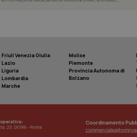
cliente. È incluso in ogni richiest
sito e utilizzato per calcolare i dat
sessioni e campagne per i rapporti 
Sessione
Cookie generato da applicazioni 
PHP.net
linguaggio PHP. Si tratta di un id
www.quotidianosanita.it
generico utilizzato per mantenere 
sessione utente. Normalmente 
generato in modo casuale, il mod
utilizzato può essere specifico pe
buon esempio è mantenere uno s
un utente tra le pagine.
Friuli Venezia Giulia
Molise
.quotidianosanita.it
1 anno 1
Questo cookie viene utilizzato d
mese
per mantenere lo stato della ses
Lazio
Piemonte
Liguria
Provincia Autonoma di
Bolzano
Lombardia
Fornitore
Fornitore
/
/
Dominio
Scadenza
Descrizione
Marche
Scadenza
Descrizione
Dominio
E
5 mesi 4
Questo cookie è impostato da Youtube per
Google LLC
settimane
delle preferenze dell'utente per i video d
.youtube.com
.quotidianosanita.it
1 anno 1
Questo cookie viene utilizzato da Google Analy
nei siti; può anche determinare se il visita
mese
lo stato della sessione.
utilizzando la nuova o la vecchia versione d
Youtube.
.youtube.com
5 mesi 4
Questo cookie è impostato da Youtube per
 operativa:
Coordinamento Pubbl
settimane
delle preferenze dell'utente per i video d
etta, 23, 00186 - Roma
nei siti; può anche determinare se il visita
commerciale@homnya
utilizzando la nuova o la vecchia versione d
Youtube.