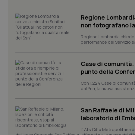
e l'accesso alle aree 
Nome
Regione Lombardia s
VISITOR_PRIVACY_
non fotografano la
Regione Lombardia chiede al
performance del Servizio san
CookieScriptConse
Case di comunità. L
punto della Confer
tracking-sites-ironf
tracking-enable
Con 1.224 Case di comunità a
dal Pnrr, la nuova assistenza
tracking-sites-ironf
session-id
San Raffaele di Mil
_ga
laboratorio di Emb
L’ Ats Città Metropolitana d
dell'Irccs Ospedale San Raffaele, afferente alla macroattività 