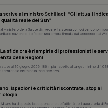
protette del sito. Il sito web non è in grado di funzionare correttamente senza questi coo
Fornitore
/
Dominio
Scadenza
Descrizione
crive al ministro Schillaci: “Gli attuali indica
METADATA
5 mesi 4
Questo cookie viene utilizzato p
YouTube
 qualità reale del Ssn”
settimane
scelte di consenso e privacy dell'
.youtube.com
interazione con il sito. Registra i
del visitatore riguardo a varie pol
 Ministero della Salute di rivedere il sistema con cui vengono misur
impostazioni sulla privacy, garan
preferenze siano onorate nelle se
itario nazionale. Lo fa con una lettera firmata dall'assessore al Welf
nt
5 mesi 3
Questo cookie viene utilizzato da
CookieScript
settimane
Script.com per ricordare le pref
www.quotidianosanita.it
sui cookie dei visitatori. È neces
a sfida ora è riempirle di professionisti e serviz
dei cookie di Cookie-Script.com 
correttamente.
enza delle Regioni
ish-
www.quotidianosanita.it
4
Questo cookie è impostato dall'a
settimane
abilitare il sistema di tracking a
ttive al 30 giugno 2026, 186 in più rispetto al target minimo di 1.038
2 giorni
 territoriale entra nella fase decisiva:...
ish-
www.quotidianosanita.it
4
Questo cookie è impostato dall'a
settimane
assegnare un identificatore generi
2 giorni
ano. Ispezioni e criticità riscontrate, stop al
1 anno 1
Questo nome di cookie è associa
Google LLC
mese
Universal Analytics, che è un a
.quotidianosanita.it
riologia
significativo del servizio di ana
utilizzato da Google. Questo cook
per distinguere utenti unici as
i Milano ha disposto la sospensione dell'attività del Laboratorio di E
generato in modo casuale come i
di Procreazione Medicalmente Assistita (PMA) di III livello,...