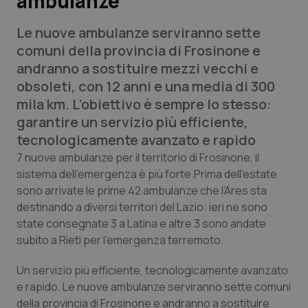
ambulanze
Le nuove ambulanze serviranno sette
Scienza e Farmaci
comuni della provincia di Frosinone e
andranno a sostituire mezzi vecchi e
Studi e Analisi
obsoleti, con 12 anni e una media di 300
mila km. L’obiettivo è sempre lo stesso:
Lettere al direttore
garantire un servizio più efficiente,
tecnologicamente avanzato e rapido
Edizioni Regionali
7 nuove ambulanze per il territorio di Frosinone, il
sistema dell’emergenza è più forte.Prima dell’estate
QS Pro
sono arrivate le prime 42 ambulanze che l’Ares sta
destinando a diversi territori del Lazio: ieri ne sono
Professionisti Sanitari.AI
state consegnate 3 a Latina e altre 3 sono andate
subito a Rieti per l’emergenza terremoto.
Abruzzo
QS Pro Gold
Un servizio più efficiente, tecnologicamente avanzato
QS Club
Newsletter
Basilicata
Artrite & artrosi
e rapido. Le nuove ambulanze serviranno sette comuni
della provincia di Frosinone e andranno a sostituire