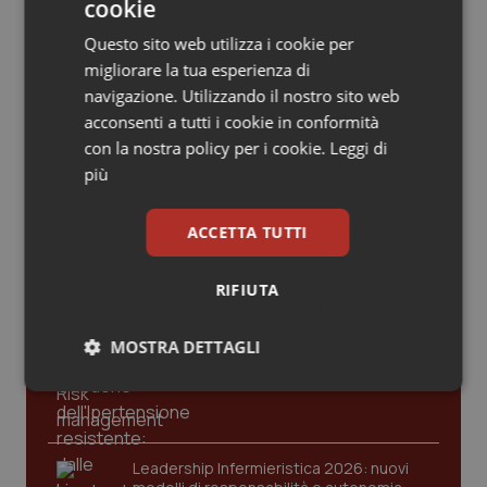
Valle D’Aosta
Oncodermatologia
cookie
criticità riscontrate, stop al
laboratorio di Embriologia
Questo sito web utilizza i cookie per
Veneto
Oncoematologia
migliorare la tua esperienza di
navigazione. Utilizzando il nostro sito web
Oncologia & Nutrizione
acconsenti a tutti i cookie in conformità
con la nostra policy per i cookie.
Leggi di
Psoriasi & pelle
Ultime analisi e review da QS Pro
più
Gold
Quotidiano Cardiologia
ACCETTA TUTTI
Cloud sanitario: infrastrutture,
compliance, GDPR e Risk management
Quotidiano Chirurgia
RIFIUTA
Quotidiano Oncologia
MOSTRA DETTAGLI
Gestione dell'Ipertensione resistente:
dalle Linee Guida alle terapie innovative
Necessari
Statistici
Marketing
Quotidiano Pediatria
Rene & patologie urogenitali
Leadership Infermieristica 2026: nuovi