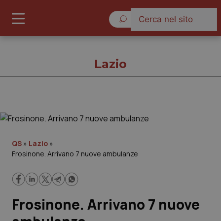
Domenica 9 Agosto 2026
Lazio
Lazio
Cronache
QS
»
Lazio
»
Frosinone. Arrivano 7 nuove ambulanze
Governo e Parlamento
Regioni e Asl
Frosinone. Arrivano 7 nuove
Lavoro e Professioni