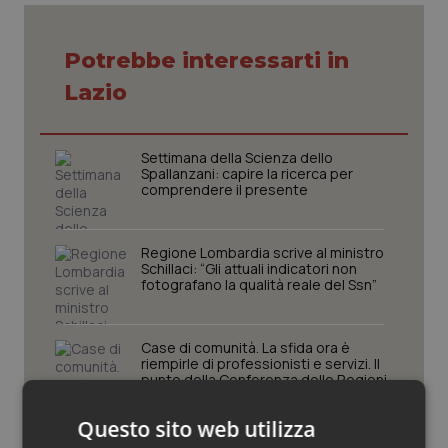
Piemonte
HIV
Potrebbe interessarti in
Provincia Autonoma di Bolzano
Infezioni & Febbre
Lazio
Provincia Autonoma di Trento
Ipertensione & Scompenso
Settimana della Scienza dello
Spallanzani: capire la ricerca per
Puglia
Malattie rare
comprendere il presente
Sardegna
Malattia di Crohn & Rettocolite Ulcerosa
Regione Lombardia scrive al ministro
Schillaci: “Gli attuali indicatori non
fotografano la qualità reale del Ssn”
Sicilia
Neuroscienze & patologie neurodegenerative
Toscana
Obesità
Case di comunità. La sfida ora è
riempirle di professionisti e servizi. Il
punto della Conferenza delle Regioni
Umbria
Oftalmologia
Questo sito web utilizza
San Raffaele di Milano. Ispezioni e