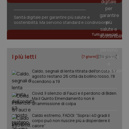
Sanità digitale per garantire più salute e
sostenibilità. Ma servono standard e condivisione
CookieScriptConsent
5 mesi
CookieScript
settim
www.quotidianosanita.it
Tutti gli speciali
I più letti
[7 giorni]
[30 giorni]
Caldo, segnali di lenta ritirata dell'ondata: il 7
agosto restano 26 città da bollino rosso, l'8
scendono a 19
Covid. Il silenzio di Fauci e il perdono di Biden.
Ma il Quinto Emendamento non è
tracking-sites-ironfish-
www.quotidianosanita.it
4
tracking-enable
settim
un’ammissione di colpa
2 gior
Caldo estremo, FADOI: “Sopra i 40 gradi il
corpo può non riuscire più a disperdere il
calore”