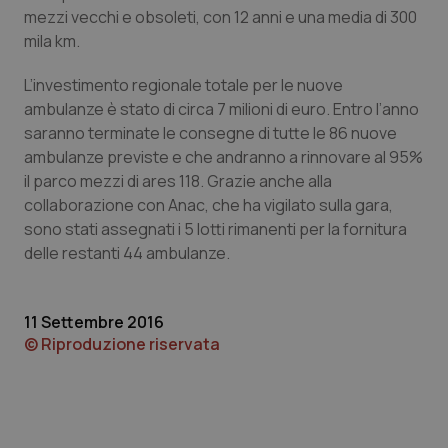
Calabria
Asma & BPCO
mezzi vecchi e obsoleti, con 12 anni e una media di 300
mila km.
Campania
Car-T
L’investimento regionale totale per le nuove
ambulanze è stato di circa 7 milioni di euro. Entro l’anno
Emilia-Romagna
Colesterolo & coronaropatie
saranno terminate le consegne di tutte le 86 nuove
ambulanze previste e che andranno a rinnovare al 95%
Friuli Venezia Giulia
Dermatite Atopica
il parco mezzi di ares 118. Grazie anche alla
collaborazione con Anac, che ha vigilato sulla gara,
Lazio
Diabete & glucometri
sono stati assegnati i 5 lotti rimanenti per la fornitura
delle restanti 44 ambulanze.
Liguria
Disturbi dell’umore
11 Settembre 2016
Lombardia
Dolore
© Riproduzione riservata
Marche
Donna & Salute
Molise
Epatiti