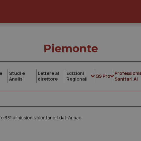
Piemonte
e
Studi e
Lettere al
Edizioni
Professionis
QS Pro
Analisi
direttore
Regionali
Sanitari.AI
e 331 dimissioni volontarie. I dati Anaao