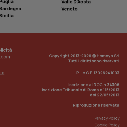
Puglia
Valle D’Aosta
ell'interfaccia di
Sardegna
Veneto
 tenere traccia
Sicilia
i Youtube incorporati
tore del sito web sta
ell'interfaccia di
 tenere traccia
icità
r la gestione
one dell’esperienza
Copyright 2013-2026 © Homnya Srl
.com
Tutti i diritti sono riservati
e per abilitare il
loggato con identity
om
P.I. e C.F. 13026241003
Iscrizione al ROC n.34308
Iscrizione Tribunale di Roma n.115/2013
del 22/05/2013
Riproduzione riservata
Privacy Policy
Cookie Policy