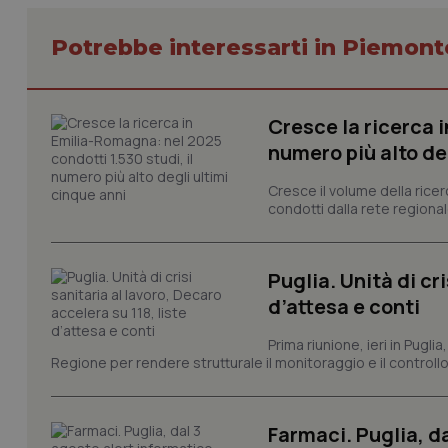
Potrebbe interessarti in Piemont
I cookie necessari con
e l'accesso alle aree 
Cresce la ricerca i
numero più alto de
Nome
VISITOR_PRIVACY_
Cresce il volume della ricer
condotti dalla rete regionale
Puglia. Unità di cri
CookieScriptConse
d’attesa e conti
Prima riunione, ieri in Pugli
Regione per rendere strutturale il monitoraggio e il controllo 
tracking-sites-ironf
tracking-enable
tracking-sites-ironf
Farmaci. Puglia, d
session-id