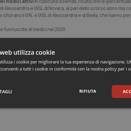
ei medici attivi
in ciascuna Azienda, risulta che le percentuali
i Alessandria e l’ASL di Novara, al pari dello scorso anno ma c
sfiorano il 6%, e l’ASL di Alessandria e di Biella, che hanno per
e fuoriuscite di medici nel 2020.
da sarebbe d’obbligo, per chi volesse in qualche modo limitare
ega: “Cercano orari più flessibili, maggiore autonomia professi
web utilizza cookie
etenze, un lavoro che permetta di dedicare più tempo ai pazie
ilizza i cookie per migliorare la tua esperienza di navigazione. Ut
miglia”.
consenti a tutti i cookie in conformità con la nostra policy per i 
radicale, che veda i medici ospedalieri come attori e i pazie
unci, dare l’impressione che tutto funzioni e possibilmente ragg
RIFIUTA
TAGLI
ACC
sari
Statistici
Mar