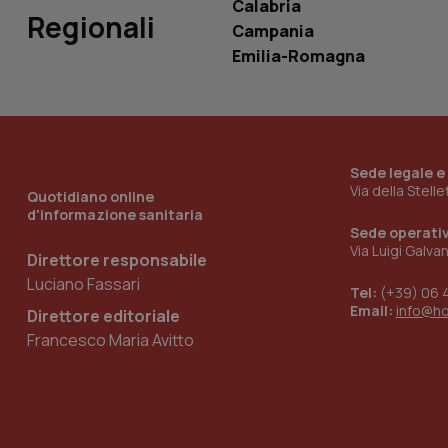
Calabria
Regionali
Campania
__Secure-YNID
Emilia-Romagna
YSC
Sede legale e
__Secure-
Via della Stell
Quotidiano online
ROLLOUT_TOKEN
d'informazione sanitaria
Sede operati
tracking-sites-
Via Luigi Galva
ironfish-tracking-
Direttore responsabile
named-enable
Luciano Fassari
Tel:
(+39) 06 
Email:
info@h
Direttore editoriale
Francesco Maria Avitto