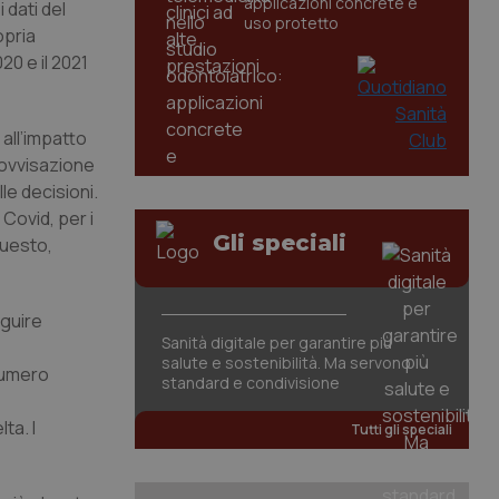
applicazioni concrete e
 dati del
uso protetto
opria
0 e il 2021
 all’impatto
rovvisazione
le decisioni.
Covid, per i
Gli speciali
questo,
.
eguire
Sanità digitale per garantire più
salute e sostenibilità. Ma servono
 numero
standard e condivisione
ta. I
Tutti gli speciali