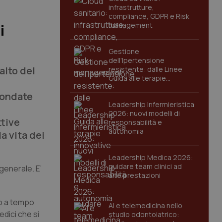
infrastrutture,
compliance, GDPR e Risk
management
i
Gestione
dell'Ipertensione
salto del
resistente: dalle Linee
Guida alle terapie
innovative
e ondate
Leadership Infermieristica
2026: nuovi modelli di
ttive
responsabilità e
autonomia
a vita dei
Leadership Medica 2026:
guidare team clinici ad
generale. E’
alte prestazioni
to a tempo
AI e telemedicina nello
edici che si
studio odontoiatrico: