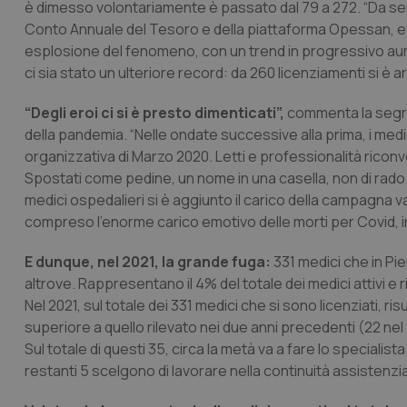
è dimesso volontariamente è passato dal 79 a 272. “Da sem
Conto Annuale del Tesoro e della piattaforma Opessan, evid
esplosione del fenomeno, con un trend in progressivo aumen
ci sia stato un ulteriore record: da 260 licenziamenti si è arr
“Degli eroi ci si è presto dimenticati”,
commenta la segre
della pandemia. “Nelle ondate successive alla prima, i m
organizzativa di Marzo 2020. Letti e professionalità riconv
Spostati come pedine, un nome in una casella, non di rado 
medici ospedalieri si è aggiunto il carico della campagna v
compreso l’enorme carico emotivo delle morti per Covid, i
E dunque, nel 2021, la grande fuga:
331 medici che in P
altrove. Rappresentano il 4% del totale dei medici attivi e
Nel 2021, sul totale dei 331 medici che si sono licenziati, r
superiore a quello rilevato nei due anni precedenti (22 nel
Sul totale di questi 35, circa la metà va a fare lo specialista a
restanti 5 scelgono di lavorare nella continuità assistenzia