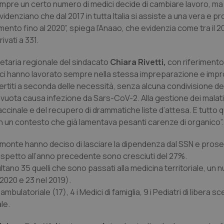
pre un certo numero di medici decide di cambiare lavoro, ma i
enziano che dal 2017 in tutta Italia si assiste a una vera e pr
to fino al 2020”, spiega l’Anaao, che evidenzia come tra il 202
ivati a 331.
taria regionale del sindacato
Chiara Rivetti,
con riferimento
edici hanno lavorato sempre nella stessa impreparazione e imp
ertiti a seconda delle necessità, senza alcuna condivisione del
vuota causa infezione da Sars-CoV-2. Alla gestione dei malati 
accinale e del recupero di drammatiche liste d’attesa. E tutto 
n un contesto che già lamentava pesanti carenze di organico”
iemonte hanno deciso di lasciare la dipendenza dal SSN e pros
 rispetto all’anno precedente sono cresciuti del 27%.
isultano 35 quelli che sono passati alla medicina territoriale, un
 2020 e 23 nel 2019).
mbulatoriale (17), 4 i Medici di famiglia, 9 i Pediatri di libera scel
le.