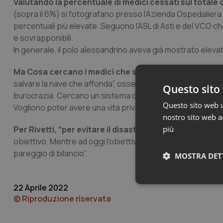
Valutando la percentuale di medici cessati sul totale d
(sopra il 6%) si fotografano presso l’Azienda Ospedaliera d
percentuali più elevate. Seguono l’ASL di Asti e del VCO che 
e sovrapponibili.
In generale, il polo alessandrino aveva già mostrato elevat
Ma Cosa cercano i medici che si licenziano?
“La doman
salvare la nave che affonda”, osserva Rivetti, che poi spi
Questo sito 
burocrazia. Cercano un sistema che valorizzi le loro comp
Questo sito web ut
Vogliono poter avere una vita privata e non sacrificare la fa
nostro sito web ac
Per Rivetti, “per evitare il disastro
serve un cambiamento 
più
obiettivo. Mentre ad oggi l’obiettivo prioritario è fare ann
pareggio di bilancio”.
MOSTRA DET
Neces
22 Aprile 2022
© Riproduzione riservata