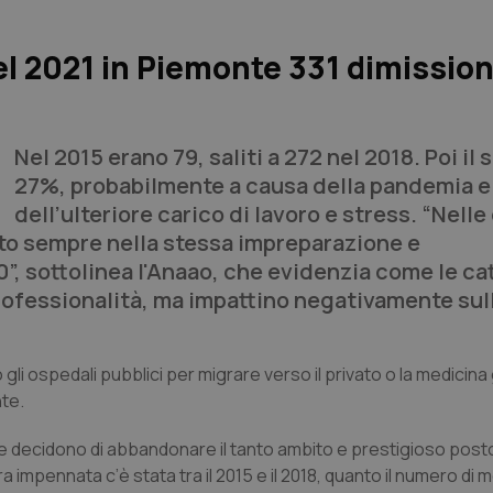
el 2021 in Piemonte 331 dimission
Nel 2015 erano 79, saliti a 272 nel 2018. Poi il 
27%, probabilmente a causa della pandemia e
dell’ulteriore carico di lavoro e stress. “Nell
ato sempre nella stessa impreparazione e
”, sottolinea l'Anaao, che evidenzia come le ca
professionalità, ma impattino negativamente sull
li ospedali pubblici per migrare verso il privato o la medicina 
nte.
 che decidono di abbandonare il tanto ambito e prestigioso pos
impennata c’è stata tra il 2015 e il 2018, quanto il numero di m