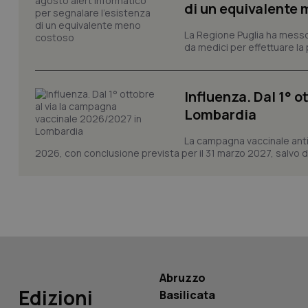
di un equivalente
_ga
La Regione Puglia ha messo 
da medici per effettuare la 
Influenza. Dal 1° 
Lombardia
PHPSESSID
La campagna vaccinale anti
2026, con conclusione prevista per il 31 marzo 2027, salvo div
_ga_KM60CM4NPH
Nome
Nome
Abruzzo
VISITOR_INFO1_LIV
Edizioni
Basilicata
_ga_0VMQEQKQ1N