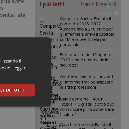
 più elevate
I più letti
[7 giorni]
[30 giorni]
on
centuali alte
Comparto Sanità. Firmato il
contratto 2025-2027.
Aumenti fino a 240 euro per
gli infermieri, arriva il capitolo
sull'IA e nuove tutele per il
 la fuga,
personale
onale, minore
Eclissi solare del 12 agosto
nti.
2026, come osservarla in
ilizzando il
sicurezza
cookie.
Leggi di
nti come
Contratto sanità, valorizzati
iungere il
gli infermieri ma penalizzate
le altre professioni
ETTA TUTTI
Caldo estremo, FADOI:
“Sopra i 40 gradi il corpo può
keting
non riuscire più a disperdere
il calore”
Covid. Il silenzio di Fauci e il