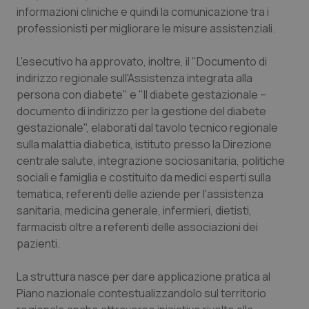
informazioni cliniche e quindi la comunicazione tra i
Piemonte
HIV
professionisti per migliorare le misure assistenziali.
Provincia Autonoma di Bolzano
Infezioni & Febbre
L'esecutivo ha approvato, inoltre, il "Documento di
indirizzo regionale sull'Assistenza integrata alla
persona con diabete" e "Il diabete gestazionale –
Provincia Autonoma di Trento
Ipertensione & Scompenso
documento di indirizzo per la gestione del diabete
gestazionale", elaborati dal tavolo tecnico regionale
Puglia
Malattie rare
sulla malattia diabetica, istituto presso la Direzione
centrale salute, integrazione sociosanitaria, politiche
Sardegna
Malattia di Crohn & Rettocolite Ulcerosa
sociali e famiglia e costituito da medici esperti sulla
tematica, referenti delle aziende per l'assistenza
Sicilia
Neuroscienze & patologie neurodegenerative
sanitaria, medicina generale, infermieri, dietisti,
farmacisti oltre a referenti delle associazioni dei
Toscana
Obesità
pazienti.
Umbria
Oftalmologia
La struttura nasce per dare applicazione pratica al
Piano nazionale contestualizzandolo sul territorio