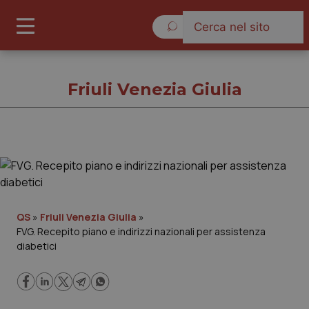
Giovedì 6 Agosto 2026
Friuli Venezia Giulia
Friuli Venezia Giulia
Cronache
QS
»
Friuli Venezia Giulia
»
FVG. Recepito piano e indirizzi nazionali per assistenza
Governo e Parlamento
diabetici
Regioni e Asl
Lavoro e Professioni