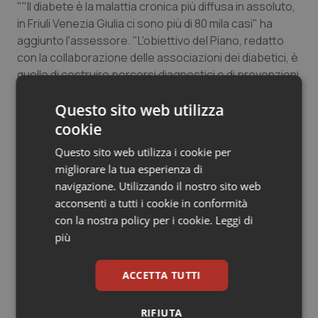
""Il diabete è la malattia cronica più diffusa in assoluto,
Salute orale & impianti
in Friuli Venezia Giulia ci sono più di 80 mila casi" ha
aggiunto l'assessore. "L'obiettivo del Piano, redatto
Sangue & coagulazione
con la collaborazione delle associazioni dei diabetici, è
quello di costruire percorsi diagnostici e di prevenzioni
Tiroide
in modo da evitare l'insorgere della malattia o, nel caso
Questo sito web utilizza
essa sia già presente, il suo aggravamento".
Tumore al seno
cookie
Questo sito web utilizza i cookie per
28 Agosto 2015
Tumore ovarico
migliorare la tua esperienza di
© Riproduzione riservata
navigazione. Utilizzando il nostro sito web
Tumori del Polmone & Testa Collo
acconsenti a tutti i cookie in conformità
con la nostra policy per i cookie.
Leggi di
Tumori gastrointestinali
più
Ulcera & Reflusso
ACCETTA TUTTI
Potrebbe interessarti in
Vaccini
Friuli Venezia Giulia
RIFIUTA