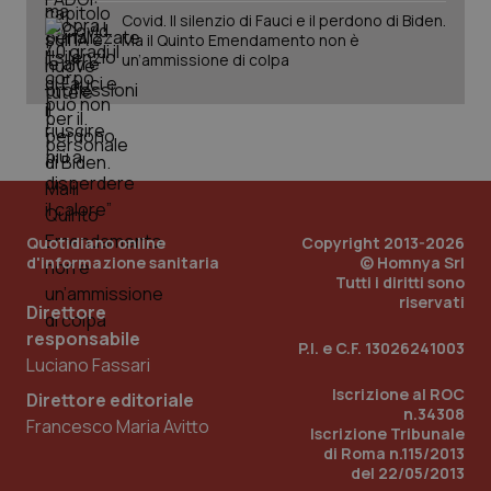
Covid. Il silenzio di Fauci e il perdono di Biden.
Ma il Quinto Emendamento non è
un’ammissione di colpa
Quotidiano online
Copyright 2013-2026
d'informazione sanitaria
© Homnya Srl
Tutti i diritti sono
_ga_KM60CM4NPH
.quotidianosanita.it
1 anno
riservati
Direttore
mes
responsabile
P.I. e C.F. 13026241003
Luciano Fassari
Iscrizione al ROC
Direttore editoriale
n.34308
Francesco Maria Avitto
Iscrizione Tribunale
di Roma n.115/2013
del 22/05/2013