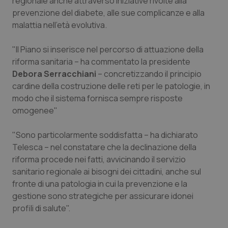
regionale anche attraverso iniziative rivolte alla
Valle D’Aosta
Oncodermatologia
prevenzione del diabete, alle sue complicanze e alla
malattia nell'età evolutiva.
Veneto
Oncoematologia
"Il Piano si inserisce nel percorso di attuazione della
Oncologia & Nutrizione
riforma sanitaria – ha commentato la presidente
Debora Serracchiani
– concretizzando il principio
Psoriasi & pelle
cardine della costruzione delle reti per le patologie, in
modo che il sistema fornisca sempre risposte
Quotidiano Cardiologia
omogenee"
Quotidiano Chirurgia
"Sono particolarmente soddisfatta – ha dichiarato
Telesca – nel constatare che la declinazione della
riforma procede nei fatti, avvicinando il servizio
Quotidiano Oncologia
sanitario regionale ai bisogni dei cittadini, anche sul
fronte di una patologia in cui la prevenzione e la
Quotidiano Pediatria
gestione sono strategiche per assicurare idonei
profili di salute".
Rene & patologie urogenitali