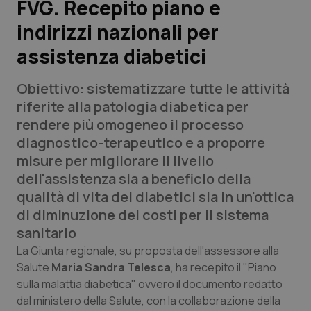
FVG. Recepito piano e
indirizzi nazionali per
Scienza e Farmaci
assistenza diabetici
Studi e Analisi
Obiettivo: sistematizzare tutte le attività
Lettere al direttore
riferite alla patologia diabetica per
rendere più omogeneo il processo
Edizioni Regionali
diagnostico-terapeutico e a proporre
misure per migliorare il livello
QS Pro
dell'assistenza sia a beneficio della
qualità di vita dei diabetici sia in un'ottica
Professionisti Sanitari.AI
di diminuzione dei costi per il sistema
sanitario
Abruzzo
QS Pro Gold
La Giunta regionale, su proposta dell'assessore alla
Salute
Maria Sandra Telesca
, ha recepito il "Piano
QS Club
Newsletter
sulla malattia diabetica" ovvero il documento redatto
Basilicata
Artrite & artrosi
dal ministero della Salute, con la collaborazione della