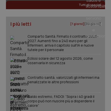
Tutti gli speciali
I più letti
[7 giorni]
[30 giorni]
Comparto Sanità. Firmato il contratto 2025-
2027. Aumenti fino a 240 euro per gli
infermieri, arriva il capitolo sull'IA e nuove
tutele per il personale
Eclissi solare del 12 agosto 2026, come
osservarla in sicurezza
Contratto sanità, valorizzati gli infermieri ma
penalizzate le altre professioni
PHPSESSID
Sessio
PHP.net
www.quotidianosanita.it
Caldo estremo, FADOI: “Sopra i 40 gradi il
corpo può non riuscire più a disperdere il
calore”