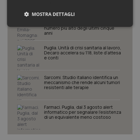
MOSTRA DETTAGLI
Cresce la ricerca in Emilia-Romagna:
nel 2025 condotti 1.530 studi, il
Necessari
Statistici
Marketing
numero più alto degli ultimi cinque
anni
Puglia. Unità di crisi sanitaria al lavoro,
Decaro accelera su 118, liste d’attesa
e conti
Necessari
Statistici
Marketing
Sarcomi. Studio italiano identifica un
meccanismo che rende alcuni tumori
I cookie necessari contribuiscono a rendere fruibile il
resistenti alle terapie
sito web abilitandone funzionalità di base quali la
navigazione sulle pagine e l'accesso alle aree
protette del sito. Il sito web non è in grado di
funzionare correttamente senza questi cookie.
Farmaci. Puglia, dal 3 agosto alert
informatico per segnalare l’esistenza
Nome
Fornitore
/
Dominio
Scaden
di un equivalente meno costoso
VISITOR_PRIVACY_METADATA
5 mesi
YouTube
settim
.youtube.com