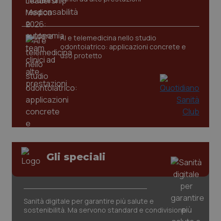
tracking-sites-ironfish-
www.quotidianosanita.it
4
AI e telemedicina nello studio
tracking-enable
settim
odontoiatrico: applicazioni concrete e
2 gior
uso protetto
tracking-sites-ironfish-
www.quotidianosanita.it
4
session-id
settim
2 gior
_ga
1 anno
Google LLC
mes
.quotidianosanita.it
Gli speciali
Sanità digitale per garantire più salute e
sostenibilità. Ma servono standard e condivisione