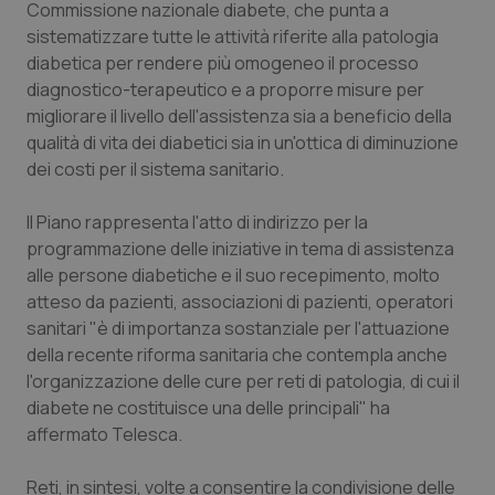
Commissione nazionale diabete, che punta a
Calabria
Asma & BPCO
sistematizzare tutte le attività riferite alla patologia
diabetica per rendere più omogeneo il processo
Campania
Car-T
diagnostico-terapeutico e a proporre misure per
migliorare il livello dell'assistenza sia a beneficio della
Emilia-Romagna
Colesterolo & coronaropatie
qualità di vita dei diabetici sia in un'ottica di diminuzione
dei costi per il sistema sanitario.
Friuli Venezia Giulia
Dermatite Atopica
Il Piano rappresenta l'atto di indirizzo per la
Lazio
Diabete & glucometri
programmazione delle iniziative in tema di assistenza
alle persone diabetiche e il suo recepimento, molto
atteso da pazienti, associazioni di pazienti, operatori
Liguria
Disturbi dell’umore
sanitari "è di importanza sostanziale per l'attuazione
della recente riforma sanitaria che contempla anche
Lombardia
Dolore
l'organizzazione delle cure per reti di patologia, di cui il
diabete ne costituisce una delle principali" ha
Marche
Donna & Salute
affermato Telesca.
Molise
Epatiti
Reti, in sintesi, volte a consentire la condivisione delle