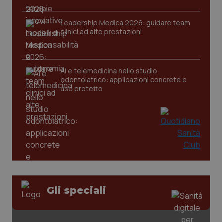
Leadership Medica 2026: guidare team
clinici ad alte prestazioni
AI e telemedicina nello studio
odontoiatrico: applicazioni concrete e
uso protetto
CookieScriptConsent
5 mesi
CookieScript
settim
www.quotidianosanita.it
Gli speciali