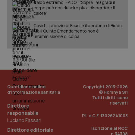
Caldo estremo, FADOI: “Sopra i 40 gradi il
corpo può non riuscire più a disperdere il
calore”
Covid. Il silenzio di Fauci e il perdono di Biden.
Ma il Quinto Emendamento non è
un’ammissione di colpa
Quotidiano online
Copyright 2013-2026
d'informazione sanitaria
© Homnya Srl
Tutti i diritti sono
riservati
Direttore
responsabile
P.I. e C.F. 13026241003
PHPSESSID
Sessio
PHP.net
Luciano Fassari
www.quotidianosanita.it
Iscrizione al ROC
Direttore editoriale
n.34308