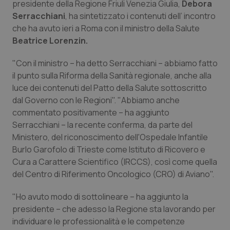
presidente della Regione Friuli Venezia Giulia,
Debora
Calabria
Asma & BPCO
Serracchiani
, ha sintetizzato i contenuti dell’ incontro
che ha avuto ieri a Roma con il ministro della Salute
Campania
Car-T
Beatrice Lorenzin.
Emilia-Romagna
Colesterolo & coronaropatie
"Con il ministro – ha detto Serracchiani – abbiamo fatto
il punto sulla Riforma della Sanità regionale, anche alla
Friuli Venezia Giulia
Dermatite Atopica
luce dei contenuti del Patto della Salute sottoscritto
dal Governo con le Regioni". "Abbiamo anche
commentato positivamente – ha aggiunto
Lazio
Diabete & glucometri
Serracchiani – la recente conferma, da parte del
Ministero, del riconoscimento dell'Ospedale Infantile
Liguria
Disturbi dell’umore
Burlo Garofolo di Trieste come Istituto di Ricovero e
Cura a Carattere Scientifico (IRCCS), così come quella
Lombardia
Dolore
del Centro di Riferimento Oncologico (CRO) di Aviano".
Marche
Donna & Salute
"Ho avuto modo di sottolineare – ha aggiunto la
presidente – che adesso la Regione sta lavorando per
Molise
Epatiti
individuare le professionalità e le competenze