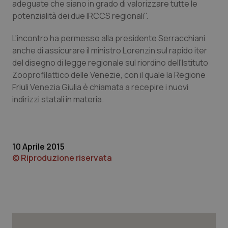
adeguate che siano in grado di valorizzare tutte le
potenzialità dei due IRCCS regionali".
Piemonte
HIV
L'incontro ha permesso alla presidente Serracchiani
Provincia Autonoma di Bolzano
Infezioni & Febbre
anche di assicurare il ministro Lorenzin sul rapido iter
del disegno di legge regionale sul riordino dell'Istituto
Provincia Autonoma di Trento
Ipertensione & Scompenso
Zooprofilattico delle Venezie, con il quale la Regione
Friuli Venezia Giulia è chiamata a recepire i nuovi
Puglia
Malattie rare
indirizzi statali in materia.
Sardegna
Malattia di Crohn & Rettocolite Ulcerosa
10 Aprile 2015
Sicilia
Neuroscienze & patologie neurodegenerative
© Riproduzione riservata
Toscana
Obesità
Umbria
Oftalmologia