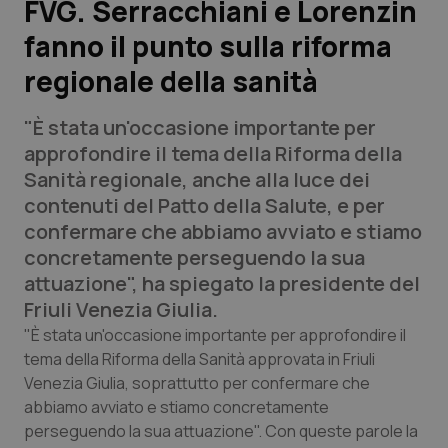
FVG. Serracchiani e Lorenzin
fanno il punto sulla riforma
Scienza e Farmaci
regionale della sanità
Studi e Analisi
"È stata un'occasione importante per
Lettere al direttore
approfondire il tema della Riforma della
Sanità regionale, anche alla luce dei
Edizioni Regionali
contenuti del Patto della Salute, e per
confermare che abbiamo avviato e stiamo
QS Pro
concretamente perseguendo la sua
attuazione", ha spiegato la presidente del
Professionisti Sanitari.AI
Friuli Venezia Giulia.
"È stata un'occasione importante per approfondire il
Abruzzo
QS Pro Gold
tema della Riforma della Sanità approvata in Friuli
Venezia Giulia, soprattutto per confermare che
QS Club
Newsletter
abbiamo avviato e stiamo concretamente
Basilicata
Artrite & artrosi
perseguendo la sua attuazione". Con queste parole la