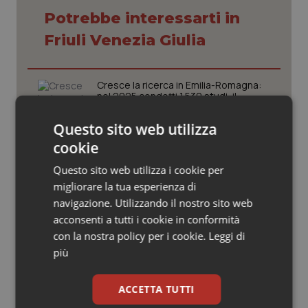
Valle D’Aosta
Oncodermatologia
Potrebbe interessarti in
Veneto
Oncoematologia
Friuli Venezia Giulia
Oncologia & Nutrizione
Cresce la ricerca in Emilia-Romagna:
nel 2025 condotti 1.530 studi, il
numero più alto degli ultimi cinque
Psoriasi & pelle
anni
Questo sito web utilizza
Quotidiano Cardiologia
cookie
Puglia. Unità di crisi sanitaria al lavoro,
Decaro accelera su 118, liste d’attesa
Questo sito web utilizza i cookie per
e conti
Quotidiano Chirurgia
migliorare la tua esperienza di
navigazione. Utilizzando il nostro sito web
Quotidiano Oncologia
Sarcomi. Studio italiano identifica un
acconsenti a tutti i cookie in conformità
meccanismo che rende alcuni tumori
con la nostra policy per i cookie.
Leggi di
resistenti alle terapie
Quotidiano Pediatria
più
Farmaci. Puglia, dal 3 agosto alert
Rene & patologie urogenitali
ACCETTA TUTTI
informatico per segnalare l’esistenza
di un equivalente meno costoso