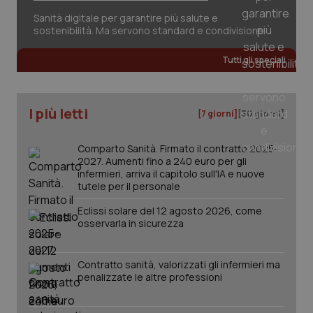
Sanità digitale per garantire più salute e
sostenibilità. Ma servono standard e condivisione
Tutti gli speciali
tracking-sites-ironfish-
www.quotidianosanita.it
4
tracking-enable
settim
2 gior
I più letti
[7 giorni]
[30 giorni]
Comparto Sanità. Firmato il contratto 2025-
tracking-sites-ironfish-
www.quotidianosanita.it
4
session-id
settim
2027. Aumenti fino a 240 euro per gli
2 gior
infermieri, arriva il capitolo sull'IA e nuove
tutele per il personale
Eclissi solare del 12 agosto 2026, come
osservarla in sicurezza
_ga
1 anno
Google LLC
mes
.quotidianosanita.it
Contratto sanità, valorizzati gli infermieri ma
penalizzate le altre professioni