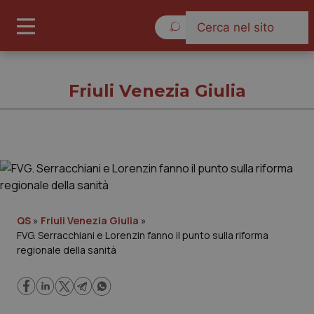
Giovedì 6 Agosto 2026
Friuli Venezia Giulia
Friuli Venezia Giulia
Cronache
QS
»
Friuli Venezia Giulia
»
FVG. Serracchiani e Lorenzin fanno il punto sulla riforma
Governo e Parlamento
regionale della sanità
Regioni e Asl
Lavoro e Professioni