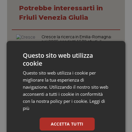
Valle D’Aosta
Oncodermatologia
Potrebbe interessarti in
Veneto
Oncoematologia
Friuli Venezia Giulia
Oncologia & Nutrizione
Cresce la ricerca in Emilia-Romagna:
nel 2025 condotti 1.530 studi, il
Psoriasi & pelle
numero più alto degli ultimi cinque
anni
Questo sito web utilizza
Quotidiano Cardiologia
cookie
Puglia. Unità di crisi sanitaria al lavoro,
Decaro accelera su 118, liste d’attesa
Questo sito web utilizza i cookie per
e conti
Quotidiano Chirurgia
migliorare la tua esperienza di
navigazione. Utilizzando il nostro sito web
Quotidiano Oncologia
Sarcomi. Studio italiano identifica un
acconsenti a tutti i cookie in conformità
meccanismo che rende alcuni tumori
con la nostra policy per i cookie.
Leggi di
resistenti alle terapie
Quotidiano Pediatria
più
Farmaci. Puglia, dal 3 agosto alert
Rene & patologie urogenitali
ACCETTA TUTTI
informatico per segnalare l’esistenza
di un equivalente meno costoso