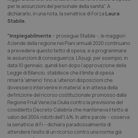
Calabria
Asma & BPCO
per le assunzioni del personale della sanità". A
dichiararlo, in una nota, la senatrice di Forza
Laura
Campania
Car-T
Stabile.
“Inspiegabilmente
– prosegue Stabile -, le maggiori
Emilia-Romagna
Colesterolo & coronaropatie
Aziende della regione nei Piani annuali 2020 continuano
a prevedere questo tetto di spesa, e a programmare
Friuli Venezia Giulia
Dermatite Atopica
le assunzioni di conseguenza. L’Asugi, per esempio, in
data 10 gennaio, quindi ben dopo l’approvazione della
Lazio
Diabete & glucometri
Legge di Bilancio, stabilisce che il limite di spesa
rimarrà 'almeno' fino a 'ulteriori disposizioni che
Liguria
Disturbi dell’umore
dovessero intervenire in materia' e in attesa della
definizione del ricorso costituzionale promosso dalla
Lombardia
Dolore
Regione Friuli Venezia Giulia contro la previsione del
cosiddetto Decreto Calabria che manteneva il tetto ai
Marche
Donna & Salute
valori del 2004 ridotti dell’1,4%. In altre parole – osserva
la senatrice di Fi – dichiara paradossalmente di
attendere l’esito di un ricorso contro una norma già
Molise
Epatiti