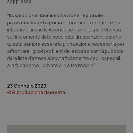
soppressa".
Piemonte
HIV
“Auspico che l’Amministrazione regionale
provveda quanto prima
– conclude la senatrice – a
Provincia Autonoma di Bolzano
Infezioni & Febbre
informare anche le Aziende sanitarie, oltre la stampa,
sull’incremento della possibilità di assunzioni, perché
Provincia Autonoma di Trento
Ipertensione & Scompenso
questa sembra essere la prima azione necessaria per
affrontare i gravi problemi della nostra sanità pubblica,
Puglia
Malattie rare
dalle liste d’attesa al sovraffollamento degli ospedali,
alla fuga verso il privato o in altre regioni".
Sardegna
Malattia di Crohn & Rettocolite Ulcerosa
23 Gennaio 2020
Sicilia
Neuroscienze & patologie neurodegenerative
© Riproduzione riservata
Toscana
Obesità
Umbria
Oftalmologia