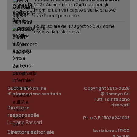
2027. Aumenti fino a 240 euro per gli
infermieri, arriva il capitolo sull'IA e nuove
tutele per il personale
Eclissi solare del 12 agosto 2026, come
osservarla in sicurezza
Quotidiano online
Copyright 2013-2026
d'informazione sanitaria
© Homnya Srl
Tutti i diritti sono
riservati
Direttore
responsabile
P.I. e C.F. 13026241003
PHPSESSID
Sessio
PHP.net
Luciano Fassari
www.quotidianosanita.it
Iscrizione al ROC
Direttore editoriale
n.34308