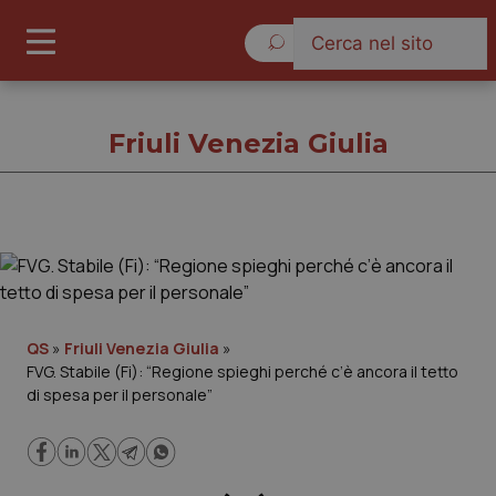
Venerdì 7 Agosto 2026
Friuli Venezia Giulia
Friuli Venezia Giulia
Cronache
QS
»
Friuli Venezia Giulia
»
FVG. Stabile (Fi): “Regione spieghi perché c’è ancora il tetto
Governo e Parlamento
di spesa per il personale”
Regioni e Asl
Lavoro e Professioni