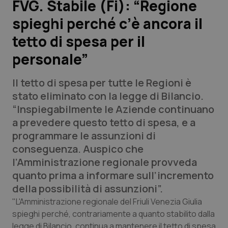
FVG. Stabile (Fi): “Regione
spieghi perché c’è ancora il
Scienza e Farmaci
tetto di spesa per il
Studi e Analisi
personale”
Lettere al direttore
Il tetto di spesa per tutte le Regioni è
stato eliminato con la legge di Bilancio.
Edizioni Regionali
“Inspiegabilmente le Aziende continuano
a prevedere questo tetto di spesa, e a
QS Pro
programmare le assunzioni di
conseguenza. Auspico che
Professionisti Sanitari.AI
l’Amministrazione regionale provveda
quanto prima a informare sull’incremento
Abruzzo
QS Pro Gold
della possibilità di assunzioni”.
"L'Amministrazione regionale del Friuli Venezia Giulia
QS Club
Newsletter
Basilicata
Artrite & artrosi
spieghi perché, contrariamente a quanto stabilito dalla
legge di Bilancio, continua a mantenere il tetto di spesa