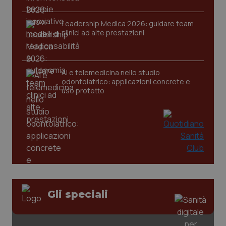
Leadership Medica 2026: guidare team
clinici ad alte prestazioni
AI e telemedicina nello studio
odontoiatrico: applicazioni concrete e
uso protetto
CookieScriptConsent
5 mesi
CookieScript
settim
www.quotidianosanita.it
Gli speciali