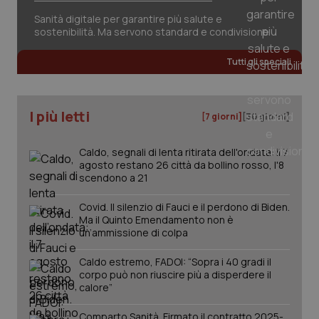
Sanità digitale per garantire più salute e
sostenibilità. Ma servono standard e condivisione
Tutti gli speciali
tracking-sites-ironfish-
www.quotidianosanita.it
4
tracking-enable
settim
2 gior
I più letti
[7 giorni]
[30 giorni]
Caldo, segnali di lenta ritirata dell'ondata: il 7
tracking-sites-ironfish-
www.quotidianosanita.it
4
session-id
settim
agosto restano 26 città da bollino rosso, l'8
2 gior
scendono a 21
Covid. Il silenzio di Fauci e il perdono di Biden.
Ma il Quinto Emendamento non è
un’ammissione di colpa
_ga
1 anno
Google LLC
mes
.quotidianosanita.it
Caldo estremo, FADOI: “Sopra i 40 gradi il
corpo può non riuscire più a disperdere il
calore”
Comparto Sanità. Firmato il contratto 2025-