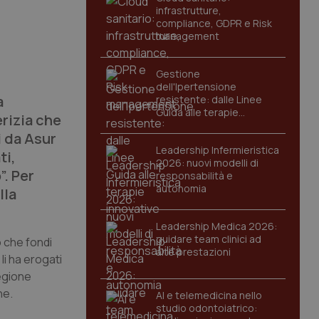
infrastrutture,
compliance, GDPR e Risk
management
a
Gestione
dell'Ipertensione
a
resistente: dalle Linee
Guida alle terapie
erizia che
innovative
i da Asur
Leadership Infermieristica
ti,
2026: nuovi modelli di
”. Per
responsabilità e
autonomia
lla
Leadership Medica 2026:
guidare team clinici ad
 che fondi
alte prestazioni
li ha erogati
Regione
he.
AI e telemedicina nello
studio odontoiatrico: