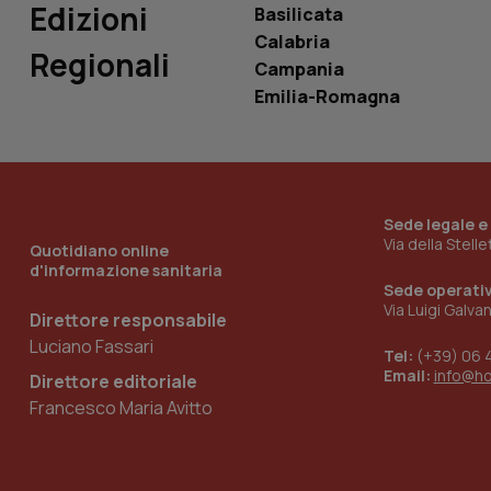
Edizioni
Basilicata
Calabria
Regionali
Campania
Emilia-Romagna
_ga_KM60CM4NPH
Nome
Nome
Sede legale e
VISITOR_INFO1_LIV
Via della Stell
_ga_0VMQEQKQ1N
Quotidiano online
d'informazione sanitaria
Sede operati
Via Luigi Galva
Direttore responsabile
__Secure-YNID
Luciano Fassari
Tel:
(+39) 06 
Email:
info@h
Direttore editoriale
Francesco Maria Avitto
YSC
__Secure-
ROLLOUT_TOKEN