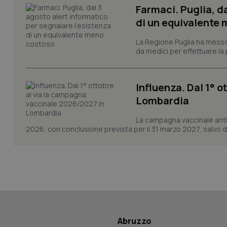
Farmaci. Puglia, d
di un equivalente
CookieScriptConse
La Regione Puglia ha messo 
da medici per effettuare la 
tracking-sites-ironf
Influenza. Dal 1° 
tracking-enable
Lombardia
tracking-sites-ironf
session-id
La campagna vaccinale anti
2026, con conclusione prevista per il 31 marzo 2027, salvo div
_ga
PHPSESSID
Abruzzo