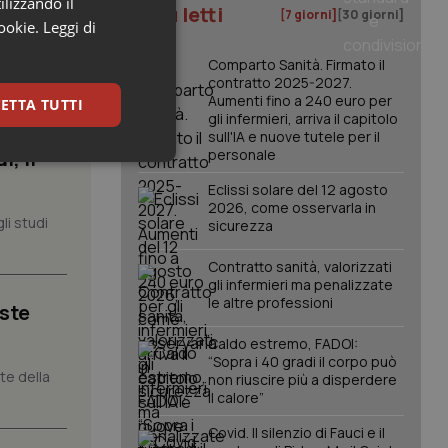
ilizzando il
I più letti
[7 giorni]
[30 giorni]
cookie.
Leggi di
Comparto Sanità. Firmato il
contratto 2025-2027.
Aumenti fino a 240 euro per
ETTA TUTTI
gli infermieri, arriva il capitolo
sull'IA e nuove tutele per il
, il
personale
keting
Eclissi solare del 12 agosto
2026, come osservarla in
li studi
sicurezza
Contratto sanità, valorizzati
gli infermieri ma penalizzate
le altre professioni
iste
Caldo estremo, FADOI:
igazione sulle pagine
kie.
“Sopra i 40 gradi il corpo può
nte della
non riuscire più a disperdere
il calore”
er memorizzare le
Covid. Il silenzio di Fauci e il
utente per la loro
 dati sul consenso