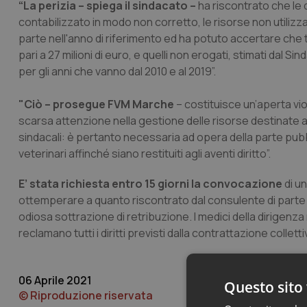
“La perizia – spiega il sindacato –
ha riscontrato che le 
contabilizzato in modo non corretto, le risorse non utilizzate
parte nell'anno di riferimento ed ha potuto accertare che tra
pari a 27 milioni di euro, e quelli non erogati, stimati dal Sin
per gli anni che vanno dal 2010 e al 2019”.
"Ciò – prosegue FVM Marche
– costituisce un’aperta vio
scarsa attenzione nella gestione delle risorse destinate ai
sindacali: è pertanto necessaria ad opera della parte pubbl
veterinari affinché siano restituiti agli aventi diritto”.
E’ stata richiesta entro 15 giorni la convocazione
di un
ottemperare a quanto riscontrato dal consulente di parte 
odiosa sottrazione di retribuzione. I medici della dirigen
reclamano tutti i diritti previsti dalla contrattazione collettiv
06 Aprile 2021
Questo sito 
© Riproduzione riservata