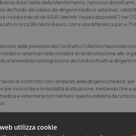
diverse Aree Vaste delle Marche hanno, nel corso di molti anni,
 del fondo del salario dei dirigenti medici e veterinari, ridistri
 i residui indicati da ASUR (definiti “residui disponibili”) nei C
dacato in circa 98 milioni di euro, corre una differenza pari a 71 m
lazione delle previsioni del Contratto Collettivo Nazionale no
 medici e veterinari nelle modalità di rendicontazione alle org
ica l’immediata reintegrazione dei fondi sottratti ai dirigenti 
 tavolo di confronto con i sindacati della dirigenza medica “per
e per concordare le modalità di attuazione, mettendo fine a 
za medica e veterinaria non meritano questa indebita decurtazi
a”.
web utilizza cookie