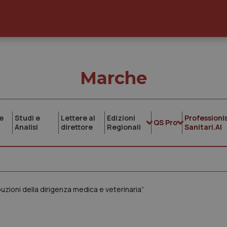
Marche
e
Studi e
Lettere al
Edizioni
Professionis
QS Pro
Analisi
direttore
Regionali
Sanitari.AI
ribuzioni della dirigenza medica e veterinaria”