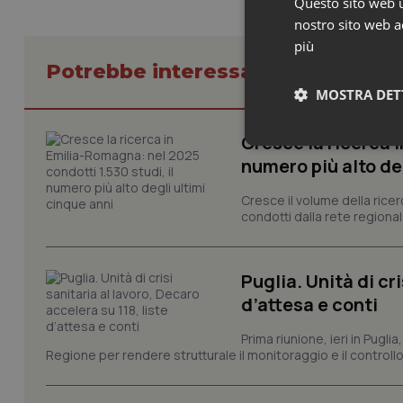
Questo sito web ut
nostro sito web ac
più
Potrebbe interessarti in Marche
MOSTRA DET
Cresce la ricerca i
Neces
numero più alto de
Cresce il volume della ricer
condotti dalla rete regionale
Puglia. Unità di cri
d’attesa e conti
I cookie necessari con
e l'accesso alle aree 
Prima riunione, ieri in Pugli
Nome
Regione per rendere strutturale il monitoraggio e il controllo 
VISITOR_PRIVACY_