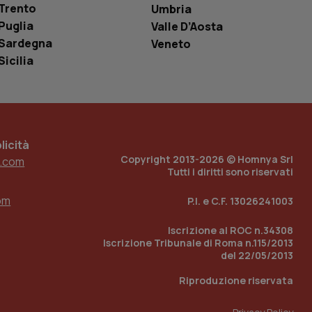
è un numero
Trento
Umbria
o in cui viene
r il sito, ma un
Puglia
Valle D’Aosta
tato di accesso per
Sardegna
Veneto
Sicilia
a Google Analytics
sione.
icità
 tenere traccia
i Youtube incorporati
tics per mantenere
Copyright 2013-2026 © Homnya Srl
.com
tore del sito web sta
Tutti i diritti sono riservati
ell'interfaccia di
om
P.I. e C.F. 13026241003
 tenere traccia
i Youtube incorporati
tore del sito web sta
Iscrizione al ROC n.34308
ell'interfaccia di
Iscrizione Tribunale di Roma n.115/2013
del 22/05/2013
 tenere traccia
Riproduzione riservata
r la gestione
one dell’esperienza