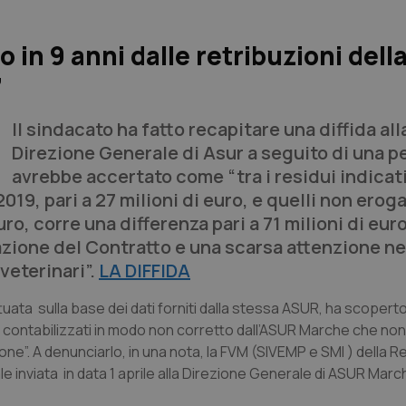
o in 9 anni dalle retribuzioni dell
”
Il sindacato ha fatto recapitare una diffida all
Direzione Generale di Asur a seguito di una p
avrebbe accertato come “tra i residui indicat
019, pari a 27 milioni di euro, e quelli non eroga
ro, corre una differenza pari a 71 milioni di euro
azione del Contratto e una scarsa attenzione ne
veterinari”.
LA DIFFIDA
ata sulla base dei dati forniti dalla stessa ASUR, ha scoperto
ti contabilizzati in modo non corretto dall’ASUR Marche che non 
ione”. A denunciarlo, in una nota, la FVM (SIVEMP e SMI ) della 
le inviata in data 1 aprile alla Direzione Generale di ASUR Marc