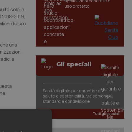
applicazioni concrete e
uso protetto
buite solo in
CI 2018-2019,
ilioni di euro
nché una
anizzazioni
medici e
Gli speciali
questa
Sanità digitale per garantire più
one;
salute e sostenibilità. Ma servono
standard e condivisione
Tutti gli speciali