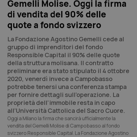
Gemelli Molise. Oggi la firma
di vendita del 90% delle
Scienza e Farmaci
quote a fondo svizzero
Studi e Analisi
La Fondazione Agostino Gemelli cede al
Lettere al direttore
gruppo di imprenditori del fondo
Responsible Capital il 90% delle quote
Edizioni Regionali
della struttura molisana. Il contratto
preliminare era stato stipulato il 4 ottobre
QS Pro
2020, venerdì invece a Campobasso
potrebbe tenersi una conferenza stampa
Professionisti Sanitari.AI
per fornire dettagli sull’operazione. La
proprietà dell’immobile resta in capo
Abruzzo
QS Pro Gold
all’Università Cattolica del Sacro Cuore.
Oggi a Milano la firma che sancirà ufficialmente la
QS Club
Newsletter
Basilicata
Artrite & artrosi
vendita del Gemelli Molise di Campobasso al fondo
svizzero Responsible Capital. La Fondazione Agostino