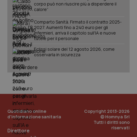
corpo può non riuscire più a disperdere il
tracking-sites-ironfish-
www.quotidianosanita.it
4
calore”
session-id
settim
2 gior
Comparto Sanità. Firmato il contratto 2025-
2027. Aumenti fino a 240 euro per gli
infermieri, arriva il capitolo sull'IA e nuove
tutele per il personale
_ga
1 anno
Google LLC
mes
.quotidianosanita.it
Eclissi solare del 12 agosto 2026, come
osservarla in sicurezza
Quotidiano online
Copyright 2013-2026
d'informazione sanitaria
© Homnya Srl
Tutti i diritti sono
riservati
Direttore