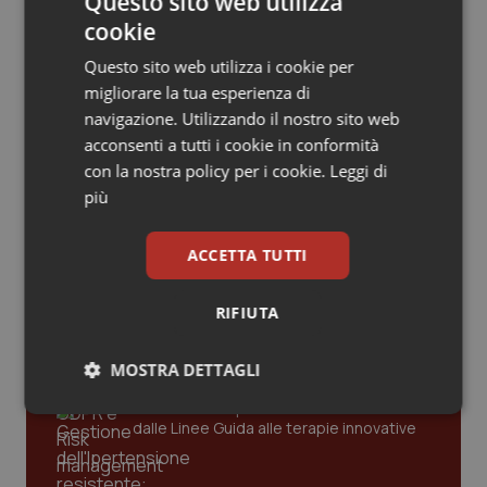
Questo sito web utilizza
Valle D’Aosta
Oncodermatologia
cookie
San Raffaele di Milano. Ispezioni e
Veneto
Oncoematologia
criticità riscontrate, stop al
Questo sito web utilizza i cookie per
laboratorio di Embriologia
migliorare la tua esperienza di
Oncologia & Nutrizione
navigazione. Utilizzando il nostro sito web
acconsenti a tutti i cookie in conformità
con la nostra policy per i cookie.
Leggi di
Psoriasi & pelle
più
Ultime analisi e review da QS Pro
Quotidiano Cardiologia
Gold
ACCETTA TUTTI
Quotidiano Chirurgia
Cloud sanitario: infrastrutture,
RIFIUTA
compliance, GDPR e Risk management
Quotidiano Oncologia
MOSTRA DETTAGLI
Quotidiano Pediatria
Gestione dell'Ipertensione resistente:
Necessari
Statistici
Marketing
dalle Linee Guida alle terapie innovative
Rene & patologie urogenitali