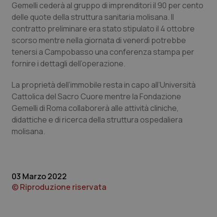
Gemelli cederà al gruppo di imprenditori il 90 per cento
Calabria
Asma & BPCO
delle quote della struttura sanitaria molisana. Il
contratto preliminare era stato stipulato il 4 ottobre
Campania
Car-T
scorso mentre nella giornata di venerdì potrebbe
tenersi a Campobasso una conferenza stampa per
Emilia-Romagna
Colesterolo & coronaropatie
fornire i dettagli dell’operazione.
Friuli Venezia Giulia
Dermatite Atopica
La proprietà dell’immobile resta in capo all’Università
Cattolica del Sacro Cuore mentre la Fondazione
Lazio
Diabete & glucometri
Gemelli di Roma collaborerà alle attività cliniche,
didattiche e di ricerca della struttura ospedaliera
molisana.
Liguria
Disturbi dell’umore
Lombardia
Dolore
03 Marzo 2022
Marche
Donna & Salute
© Riproduzione riservata
Molise
Epatiti