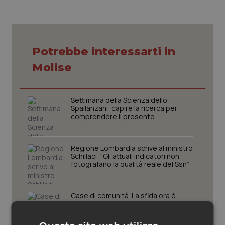
Piemonte
HIV
Provincia Autonoma di Bolzano
Infezioni & Febbre
Potrebbe interessarti in
Molise
Provincia Autonoma di Trento
Ipertensione & Scompenso
Puglia
Malattie rare
Settimana della Scienza dello
Spallanzani: capire la ricerca per
comprendere il presente
Sardegna
Malattia di Crohn & Rettocolite Ulcerosa
Sicilia
Neuroscienze & patologie neurodegenerative
Regione Lombardia scrive al ministro
Schillaci: “Gli attuali indicatori non
fotografano la qualità reale del Ssn”
Toscana
Obesità
Case di comunità. La sfida ora è
Umbria
Oftalmologia
riempirle di professionisti e servizi. Il
punto della Conferenza delle Regioni