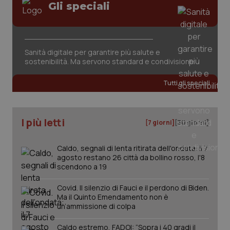
Gli speciali
Sanità digitale per garantire più salute e
CookieScriptConsent
5 mesi
CookieScript
sostenibilità. Ma servono standard e condivisione
settim
www.quotidianosanita.it
Tutti gli speciali
I più letti
[7 giorni]
[30 giorni]
Caldo, segnali di lenta ritirata dell'ondata: il 7
agosto restano 26 città da bollino rosso, l'8
scendono a 19
tracking-sites-ironfish-
www.quotidianosanita.it
4
Covid. Il silenzio di Fauci e il perdono di Biden.
tracking-enable
settim
Ma il Quinto Emendamento non è
2 gior
un’ammissione di colpa
Caldo estremo, FADOI: “Sopra i 40 gradi il