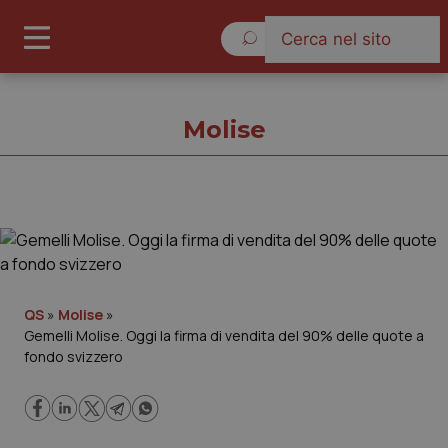
Venerdì 7 Agosto 2026
Molise
Molise
Cronache
QS
»
Molise
»
Gemelli Molise. Oggi la firma di vendita del 90% delle quote a
Governo e Parlamento
fondo svizzero
Regioni e Asl
Lavoro e Professioni