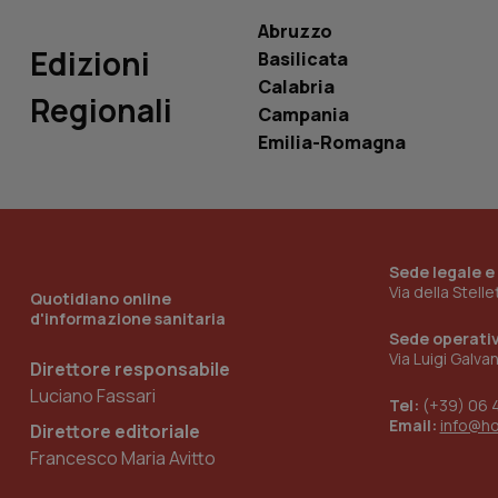
Abruzzo
Edizioni
Basilicata
Calabria
Regionali
Campania
_ga_KM60CM4NPH
Emilia-Romagna
Nome
Nome
VISITOR_INFO1_LIV
_ga_0VMQEQKQ1N
Sede legale e
Via della Stell
Quotidiano online
d'informazione sanitaria
Sede operati
__Secure-YNID
Via Luigi Galva
Direttore responsabile
Luciano Fassari
Tel:
(+39) 06 
Email:
info@h
Direttore editoriale
YSC
Francesco Maria Avitto
__Secure-