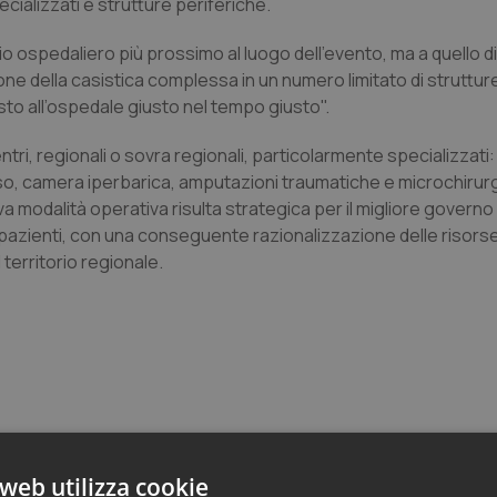
ializzati e strutture periferiche.
o ospedaliero più prossimo al luogo dell’evento, ma a quello di
one della casistica complessa in un numero limitato di struttur
iusto all’ospedale giusto nel tempo giusto".
tri, regionali o sovra regionali, particolarmente specializzati:
oleso, camera iperbarica, amputazioni traumatiche e microchirurg
a modalità operativa risulta strategica per il migliore governo 
ei pazienti, con una conseguente razionalizzazione delle risors
 territorio regionale.
web utilizza cookie