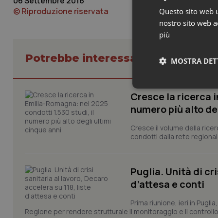
06 Settembre 2016
© Riproduzione riservata
Questo sito web ut
nostro sito web ac
più
Potrebbe interessarti in Marche
MOSTRA DET
Neces
Cresce la ricerca i
numero più alto de
Cresce il volume della ricer
condotti dalla rete regionale
Puglia. Unità di cri
I cookie necessari con
d’attesa e conti
e l'accesso alle aree 
Nome
Prima riunione, ieri in Pugli
Regione per rendere strutturale il monitoraggio e il controllo 
VISITOR_PRIVACY_