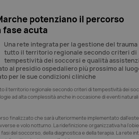
Marche potenziano il percorso
a fase acuta
Una rete integrata per la gestione del trauma
tutto il territorio regionale secondo criteri di
tempestività dei soccorsi e qualità assistenzia
to al presidio ospedaliero più prossimo al luog
ato per le sue condizioni cliniche
 il territorio regionale secondo criteri di tempestività dei so
logie ad alta complessità anche in occasione di eventi naturali
corso finalizzato che sarà ulteriormente implementato dall’est
verse e volo notturno. La ridefinizione organizzativa ha l’obiet
e fasi del soccorso, della diagnostica e della terapia. La rete i