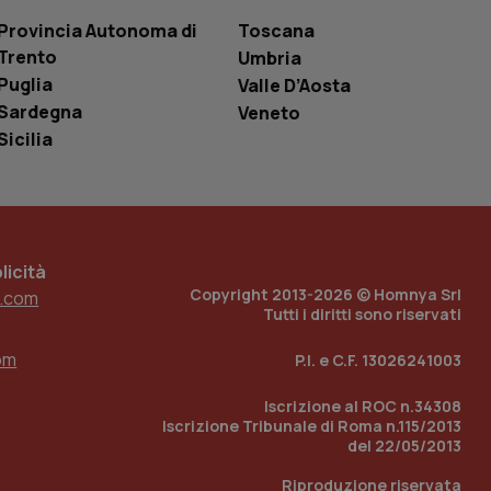
le variabili di
è un numero
Provincia Autonoma di
Toscana
o in cui viene
Trento
Umbria
r il sito, ma un
tato di accesso per
Puglia
Valle D’Aosta
Sardegna
Veneto
a Google Analytics
sione.
Sicilia
 tenere traccia
i Youtube incorporati
tics per mantenere
icità
tore del sito web sta
Copyright 2013-2026 © Homnya Srl
ell'interfaccia di
.com
Tutti i diritti sono riservati
 tenere traccia
om
i Youtube incorporati
P.I. e C.F. 13026241003
tore del sito web sta
ell'interfaccia di
Iscrizione al ROC n.34308
Iscrizione Tribunale di Roma n.115/2013
 tenere traccia
del 22/05/2013
r la gestione
Riproduzione riservata