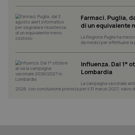
Farmaci. Puglia, d
di un equivalente
CookieScriptConse
La Regione Puglia ha messo 
da medici per effettuare la 
tracking-sites-ironf
tracking-enable
Influenza. Dal 1° 
tracking-sites-ironf
Lombardia
session-id
La campagna vaccinale anti
_ga
2026, con conclusione prevista per il 31 marzo 2027, salvo div
PHPSESSID