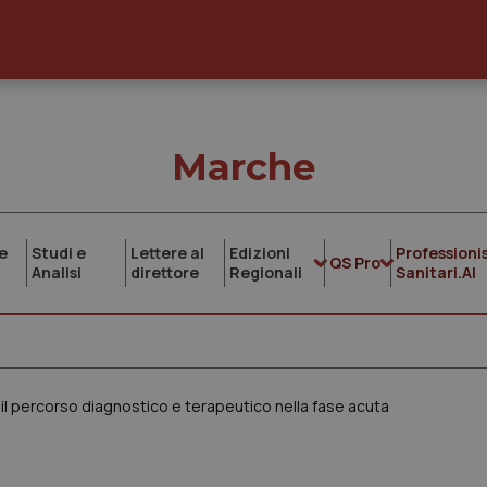
Marche
e
Studi e
Lettere al
Edizioni
Professionis
QS Pro
Analisi
direttore
Regionali
Sanitari.AI
l percorso diagnostico e terapeutico nella fase acuta