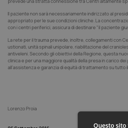
prevede una stratta connessione tra Centri altamente spec
Il paziente non sarà necessariamente indirizzato al presidi
appropriato per le sue condizioni cliniche. La concentrazi
con i centri periferici, assicura di destinare "il paziente g
La rete per il trauma prevede, inoltre, collegamenti con Cen
ustionati, unità spinali unipolare, riabilitazione del crani
antiveleni. Secondo gli obiettivi della Regione, questa nuov
clinica e per una maggiore qualità della presa in carico d
all’assistenza e garanzia di equità di trattamento su tutto il
Lorenzo Proia
Questo sito 