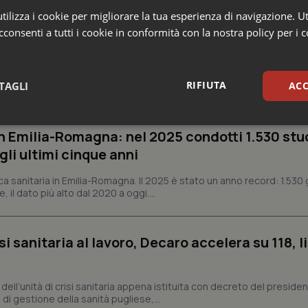
ilizza i cookie per migliorare la tua esperienza di navigazione. Ut
consenti a tutti i cookie in conformità con la nostra policy per i 
RIFIUTA
TAGLI
ACC
sari
Statistici
Mar
n Emilia-Romagna: nel 2025 condotti 1.530 studi
gli ultimi cinque anni
ca sanitaria in Emilia-Romagna. Il 2025 è stato un anno record: 1.530 g
, il dato più alto dal 2020 a oggi....
Necessari
Statistici
Marketing
si sanitaria al lavoro, Decaro accelera su 118, l
tribuiscono a rendere fruibile il sito web abilitandone funzionalità di base quali la nav
protette del sito. Il sito web non è in grado di funzionare correttamente senza questi coo
Fornitore
/
Dominio
Scadenza
Descrizione
a, dell’unità di crisi sanitaria appena istituita con decreto del preside
di gestione della sanità pugliese,...
METADATA
5 mesi 4
Questo cookie viene utilizzato p
YouTube