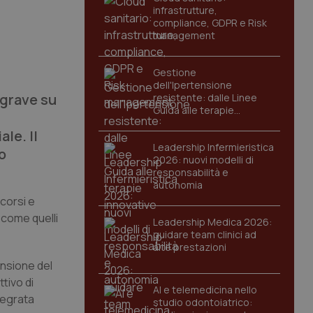
infrastrutture,
compliance, GDPR e Risk
management
Gestione
dell'Ipertensione
 grave su
resistente: dalle Linee
Guida alle terapie
innovative
le. Il
Leadership Infermieristica
o
2026: nuovi modelli di
responsabilità e
autonomia
ccorsi e
 come quelli
Leadership Medica 2026:
guidare team clinici ad
alte prestazioni
ensione del
tivo di
AI e telemedicina nello
ntegrata
studio odontoiatrico: