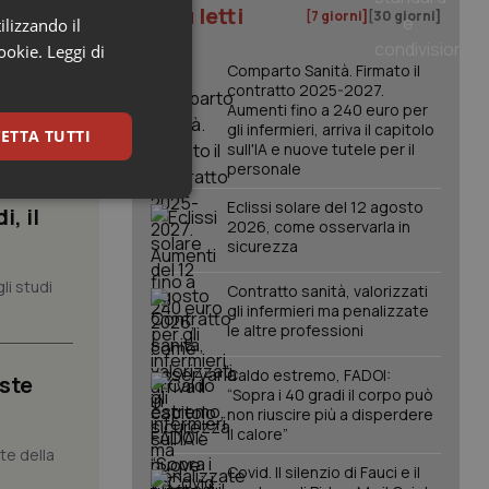
I più letti
[7 giorni]
[30 giorni]
ilizzando il
cookie.
Leggi di
Comparto Sanità. Firmato il
contratto 2025-2027.
Aumenti fino a 240 euro per
gli infermieri, arriva il capitolo
ETTA TUTTI
sull'IA e nuove tutele per il
personale
keting
Eclissi solare del 12 agosto
, il
2026, come osservarla in
sicurezza
li studi
Contratto sanità, valorizzati
gli infermieri ma penalizzate
le altre professioni
Caldo estremo, FADOI:
iste
“Sopra i 40 gradi il corpo può
igazione sulle pagine
non riuscire più a disperdere
kie.
il calore”
nte della
Covid. Il silenzio di Fauci e il
er memorizzare le