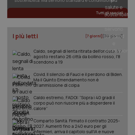
sostenibilità. Ma servono standard e condivisione
Tutti gli speciali
tracking-sites-ironfish-
www.quotidianosanita.it
4
tracking-enable
settim
2 gior
I più letti
[7 giorni]
[30 giorni]
Caldo, segnali di lenta ritirata dell'ondata: il 7
agosto restano 26 città da bollino rosso, l'8
tracking-sites-ironfish-
www.quotidianosanita.it
4
scendono a 19
session-id
settim
2 gior
Covid. Il silenzio di Fauci e il perdono di Biden.
Ma il Quinto Emendamento non è
un’ammissione di colpa
_ga
1 anno
Google LLC
mes
.quotidianosanita.it
Caldo estremo, FADOI: “Sopra i 40 gradi il
corpo può non riuscire più a disperdere il
calore”
Comparto Sanità. Firmato il contratto 2025-
2027. Aumenti fino a 240 euro per gli
infermieri, arriva il capitolo sull'IA e nuove