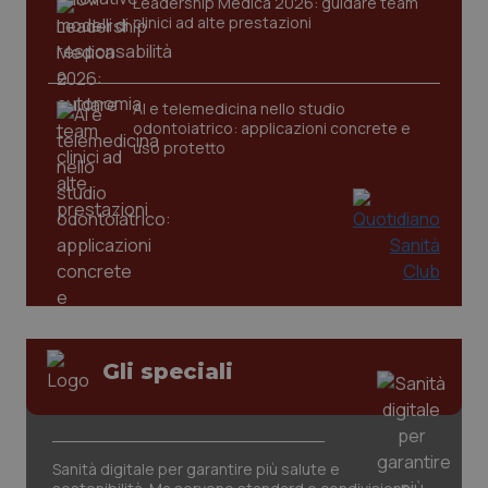
Leadership Medica 2026: guidare team
clinici ad alte prestazioni
AI e telemedicina nello studio
odontoiatrico: applicazioni concrete e
uso protetto
CookieScriptConsent
5 mesi
CookieScript
settim
www.quotidianosanita.it
Gli speciali
Sanità digitale per garantire più salute e