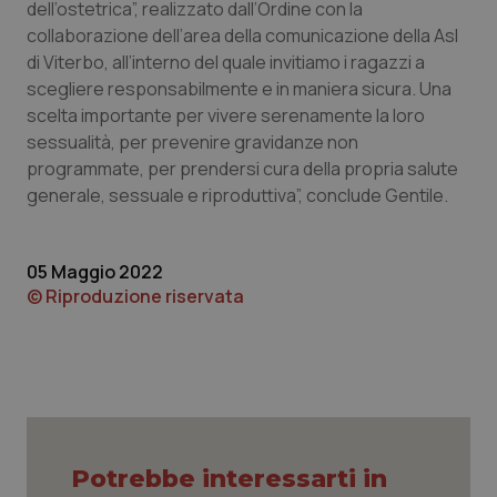
dell’ostetrica”, realizzato dall’Ordine con la
collaborazione dell’area della comunicazione della Asl
Piemonte
HIV
di Viterbo, all’interno del quale invitiamo i ragazzi a
scegliere responsabilmente e in maniera sicura. Una
Provincia Autonoma di Bolzano
Infezioni & Febbre
scelta importante per vivere serenamente la loro
sessualità, per prevenire gravidanze non
Provincia Autonoma di Trento
Ipertensione & Scompenso
programmate, per prendersi cura della propria salute
generale, sessuale e riproduttiva”, conclude Gentile.
Puglia
Malattie rare
Sardegna
Malattia di Crohn & Rettocolite Ulcerosa
05 Maggio 2022
© Riproduzione riservata
Sicilia
Neuroscienze & patologie neurodegenerative
Toscana
Obesità
Umbria
Oftalmologia
Potrebbe interessarti in