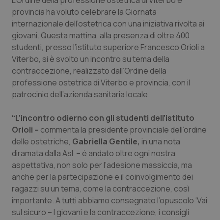
L’Ordine della professione ostetrica di Viterbo e
Calabria
Asma & BPCO
provincia ha voluto celebrare la Giornata
internazionale dell’ostetrica con una iniziativa rivolta ai
Campania
Car-T
giovani. Questa mattina, alla presenza di oltre 400
studenti, presso l’istituto superiore Francesco Orioli a
Emilia-Romagna
Colesterolo & coronaropatie
Viterbo, si è svolto un incontro su tema della
contraccezione, realizzato dall’Ordine della
professione ostetrica di Viterbo e provincia, con il
Friuli Venezia Giulia
Dermatite Atopica
patrocinio dell’azienda sanitaria locale.
Lazio
Diabete & glucometri
“L’incontro odierno con gli studenti dell’istituto
Orioli –
commenta la presidente provinciale dell’ordine
Liguria
Disturbi dell’umore
delle ostetriche,
Gabriella Gentile,
in una nota
diramata dalla Asl – è andato oltre ogni nostra
Lombardia
Dolore
aspettativa, non solo per l’adesione massiccia, ma
anche per la partecipazione e il coinvolgimento dei
Marche
Donna & Salute
ragazzi su un tema, come la contraccezione, così
importante. A tutti abbiamo consegnato l’opuscolo ‘Vai
Molise
Epatiti
sul sicuro – I giovani e la contraccezione, i consigli