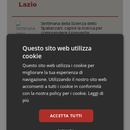
Valle D’Aosta
Oncodermatologia
Lazio
Veneto
Oncoematologia
Settimana della Scienza dello
Spallanzani: capire la ricerca per
Oncologia & Nutrizione
comprendere il presente
Psoriasi & pelle
Questo sito web utilizza
Regione Lombardia scrive al ministro
cookie
Schillaci: “Gli attuali indicatori non
fotografano la qualità reale del Ssn”
Quotidiano Cardiologia
Questo sito web utilizza i cookie per
migliorare la tua esperienza di
Quotidiano Chirurgia
Case di comunità. La sfida ora è
navigazione. Utilizzando il nostro sito web
riempirle di professionisti e servizi. Il
acconsenti a tutti i cookie in conformità
punto della Conferenza delle Regioni
Quotidiano Oncologia
con la nostra policy per i cookie.
Leggi di
più
Quotidiano Pediatria
San Raffaele di Milano. Ispezioni e
criticità riscontrate, stop al
laboratorio di Embriologia
ACCETTA TUTTI
Rene & patologie urogenitali