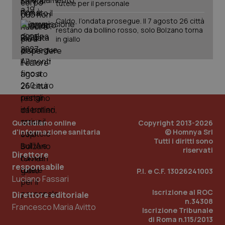
tutele per il personale
Caldo, l’ondata prosegue. Il 7 agosto 26 città
restano da bollino rosso, solo Bolzano torna
in giallo
Quotidiano online
Copyright 2013-2026
d'informazione sanitaria
© Homnya Srl
Tutti i diritti sono
riservati
Direttore
responsabile
P.I. e C.F. 13026241003
Luciano Fassari
PHPSESSID
Sessio
PHP.net
www.quotidianosanita.it
Iscrizione al ROC
Direttore editoriale
n.34308
Francesco Maria Avitto
Iscrizione Tribunale
di Roma n.115/2013