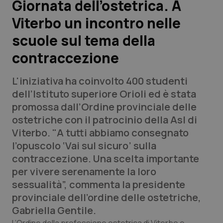
Giornata dell’ostetrica. A
Viterbo un incontro nelle
Scienza e Farmaci
scuole sul tema della
Studi e Analisi
contraccezione
Lettere al direttore
L'iniziativa ha coinvolto 400 studenti
dell’Istituto superiore Orioli ed è stata
Edizioni Regionali
promossa dall’Ordine provinciale delle
ostetriche con il patrocinio della Asl di
QS Pro
Viterbo. "A tutti abbiamo consegnato
l’opuscolo ‘Vai sul sicuro’ sulla
Professionisti Sanitari.AI
contraccezione. Una scelta importante
per vivere serenamente la loro
Abruzzo
QS Pro Gold
sessualità”, commenta la presidente
provinciale dell’ordine delle ostetriche,
QS Club
Newsletter
Basilicata
Artrite & artrosi
Gabriella Gentile.