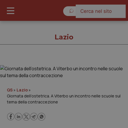
Sabato 8 Agosto 2026
Lazio
Lazio
Cronache
QS
»
Lazio
»
Giornata dell’ostetrica. A Viterbo un incontro nelle scuole sul
Governo e Parlamento
tema della contraccezione
Regioni e Asl
Lavoro e Professioni