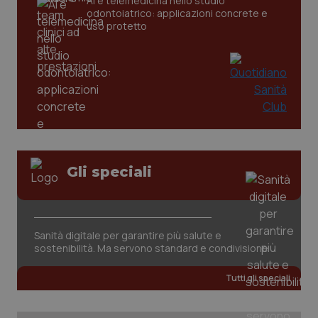
AI e telemedicina nello studio
odontoiatrico: applicazioni concrete e
tracking-sites-ironfish-
www.quotidianosanita.it
4
uso protetto
tracking-enable
settim
2 gior
tracking-sites-ironfish-
www.quotidianosanita.it
4
session-id
settim
2 gior
Gli speciali
_ga
1 anno
Google LLC
mes
.quotidianosanita.it
Sanità digitale per garantire più salute e
sostenibilità. Ma servono standard e condivisione
Tutti gli speciali