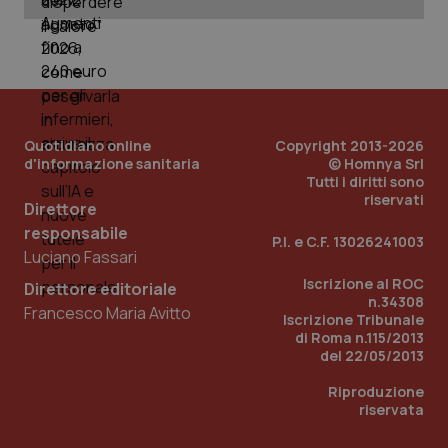
Quotidiano online
Copyright 2013-2026
d'informazione sanitaria
© Homnya Srl
Tutti i diritti sono
riservati
Direttore
responsabile
_ga_KM60CM4NPH
.quotidianosanita.it
1 anno
P.I. e C.F. 13026241003
mes
Luciano Fassari
Iscrizione al ROC
Direttore editoriale
n.34308
Francesco Maria Avitto
Iscrizione Tribunale
di Roma n.115/2013
del 22/05/2013
Riproduzione
riservata
Fornitore
/
Nome
Scadenza
Descrizion
Dominio