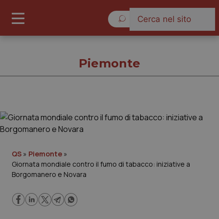
Venerdì 7 Agosto 2026
Piemonte
Piemonte
Cronache
QS
»
Piemonte
»
Giornata mondiale contro il fumo di tabacco: iniziative a
Governo e Parlamento
Borgomanero e Novara
Regioni e Asl
Lavoro e Professioni