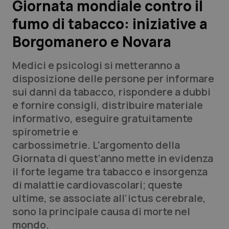
Giornata mondiale contro il
fumo di tabacco: iniziative a
Scienza e Farmaci
Borgomanero e Novara
Studi e Analisi
Medici e psicologi si metteranno a
Lettere al direttore
disposizione delle persone per informare
sui danni da tabacco, rispondere a dubbi
Edizioni Regionali
e fornire consigli, distribuire materiale
informativo, eseguire gratuitamente
QS Pro
spirometrie e
carbossimetrie. L’argomento della
Professionisti Sanitari.AI
Giornata di quest'anno mette in evidenza
il forte legame tra tabacco e insorgenza
Abruzzo
QS Pro Gold
di malattie cardiovascolari; queste
ultime, se associate all’ictus cerebrale,
QS Club
Newsletter
Basilicata
Artrite & artrosi
sono la principale causa di morte nel
mondo.