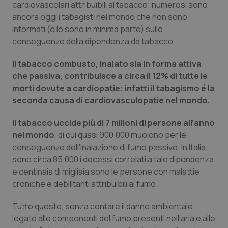
Valle D’Aosta
Oncodermatologia
cardiovascolari attribuibili al tabacco; numerosi sono
ancora oggi i tabagisti nel mondo che non sono
Veneto
Oncoematologia
informati (o lo sono in minima parte) sulle
conseguenze della dipendenza da tabacco.
Oncologia & Nutrizione
Il tabacco combusto, inalato sia in forma attiva
che passiva, contribuisce a circa il 12% di tutte le
Psoriasi & pelle
morti dovute a cardiopatie; infatti il tabagismo é la
seconda causa di cardiovasculopatie nel mondo.
Quotidiano Cardiologia
Il tabacco uccide più di 7 milioni di persone all’anno
Quotidiano Chirurgia
nel mondo
, di cui quasi 900.000 muoiono per le
conseguenze dell'inalazione di fumo passivo. In Italia
sono circa 85.000 i decessi correlati a tale dipendenza
Quotidiano Oncologia
e centinaia di migliaia sono le persone con malattie
croniche e debilitanti attribuibili al fumo.
Quotidiano Pediatria
Tutto questo, senza contare il danno ambientale
Rene & patologie urogenitali
legato alle componenti del fumo presenti nell’aria e alle