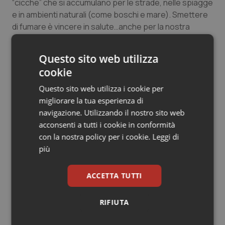
“cicche” che si accumulano per le strade, nelle spiagge
Salute orale & impianti
e in ambienti naturali (come boschi e mare). Smettere
di fumare è vincere in salute…anche per la nostra
Sangue & coagulazione
Terra.
Questo sito web utilizza
Tiroide
cookie
23 Maggio 2018
© Riproduzione riservata
Questo sito web utilizza i cookie per
Tumore al seno
migliorare la tua esperienza di
navigazione. Utilizzando il nostro sito web
Tumore ovarico
acconsenti a tutti i cookie in conformità
con la nostra policy per i cookie.
Leggi di
Tumori del Polmone & Testa Collo
più
Potrebbe interessarti in
Tumori gastrointestinali
ACCETTA TUTTI
Piemonte
Ulcera & Reflusso
RIFIUTA
Settimana della Scienza dello
Vaccini
Spallanzani: capire la ricerca per