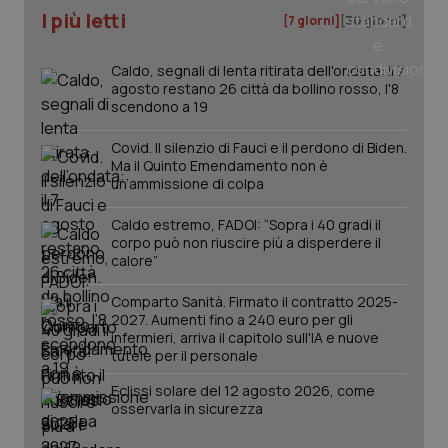
I più letti
[7 giorni]
[30 giorni]
Caldo, segnali di lenta ritirata dell'ondata: il 7
agosto restano 26 città da bollino rosso, l'8
scendono a 19
Covid. Il silenzio di Fauci e il perdono di Biden.
Ma il Quinto Emendamento non è
un’ammissione di colpa
Caldo estremo, FADOI: “Sopra i 40 gradi il
corpo può non riuscire più a disperdere il
calore”
Comparto Sanità. Firmato il contratto 2025-
PHPSESSID
Sessio
PHP.net
2027. Aumenti fino a 240 euro per gli
www.quotidianosanita.it
infermieri, arriva il capitolo sull'IA e nuove
tutele per il personale
Eclissi solare del 12 agosto 2026, come
osservarla in sicurezza