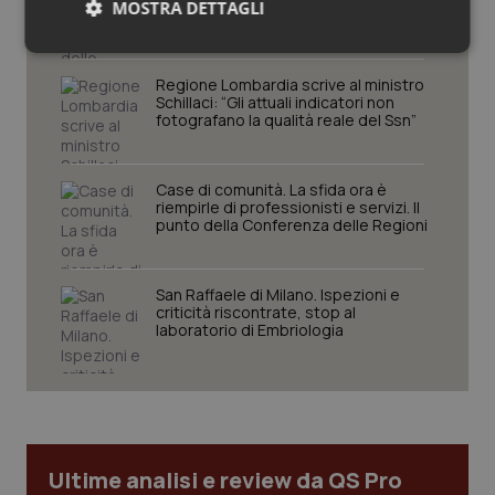
MOSTRA DETTAGLI
comprendere il presente
Necessari
Statistici
Marketing
Regione Lombardia scrive al ministro
Schillaci: “Gli attuali indicatori non
fotografano la qualità reale del Ssn”
Case di comunità. La sfida ora è
riempirle di professionisti e servizi. Il
Necessari
Statistici
Marketing
punto della Conferenza delle Regioni
I cookie necessari contribuiscono a rendere fruibile il
sito web abilitandone funzionalità di base quali la
navigazione sulle pagine e l'accesso alle aree
San Raffaele di Milano. Ispezioni e
protette del sito. Il sito web non è in grado di
criticità riscontrate, stop al
funzionare correttamente senza questi cookie.
laboratorio di Embriologia
Nome
Fornitore
/
Dominio
Scaden
VISITOR_PRIVACY_METADATA
5 mesi
YouTube
settim
.youtube.com
Ultime analisi e review da QS Pro