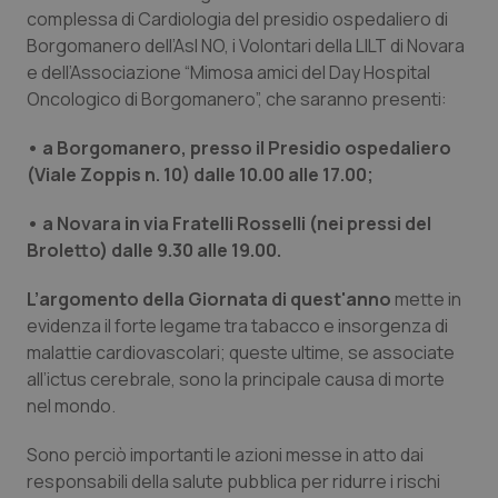
complessa di Cardiologia del presidio ospedaliero di
Piemonte
HIV
Borgomanero dell’Asl NO, i Volontari della LILT di Novara
e dell’Associazione “Mimosa amici del Day Hospital
Provincia Autonoma di Bolzano
Infezioni & Febbre
Oncologico di Borgomanero”, che saranno presenti:
• a Borgomanero, presso il Presidio ospedaliero
Provincia Autonoma di Trento
Ipertensione & Scompenso
(Viale Zoppis n. 10) dalle 10.00 alle 17.00;
Puglia
Malattie rare
• a Novara in via Fratelli Rosselli (nei pressi del
Broletto) dalle 9.30 alle 19.00.
Sardegna
Malattia di Crohn & Rettocolite Ulcerosa
L’argomento della Giornata di quest'anno
mette in
evidenza il forte legame tra tabacco e insorgenza di
Sicilia
Neuroscienze & patologie neurodegenerative
malattie cardiovascolari; queste ultime, se associate
all’ictus cerebrale, sono la principale causa di morte
Toscana
Obesità
nel mondo.
Umbria
Oftalmologia
Sono perciò importanti le azioni messe in atto dai
responsabili della salute pubblica per ridurre i rischi