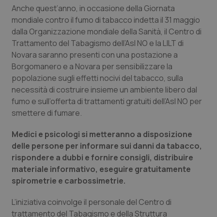
Calabria
Asma & BPCO
Anche quest’anno, in occasione della Giornata
mondiale contro il fumo di tabacco indetta il 31 maggio
dalla Organizzazione mondiale della Sanità, il Centro di
Campania
Car-T
Trattamento del Tabagismo dell’Asl NO e la LILT di
Novara saranno presenti con una postazione a
Emilia-Romagna
Colesterolo & coronaropatie
Borgomanero e a Novara per sensibilizzare la
popolazione sugli effetti nocivi del tabacco, sulla
Friuli Venezia Giulia
Dermatite Atopica
necessità di costruire insieme un ambiente libero dal
fumo e sull’offerta di trattamenti gratuiti dell’Asl NO per
Lazio
Diabete & glucometri
smettere di fumare.
Liguria
Disturbi dell’umore
Medici e psicologi si metteranno a disposizione
delle persone per informare sui danni da tabacco,
rispondere a dubbi e fornire consigli, distribuire
Lombardia
Dolore
materiale informativo, eseguire gratuitamente
spirometrie e carbossimetrie.
Marche
Donna & Salute
L’iniziativa coinvolge il personale del Centro di
Molise
Epatiti
trattamento del Tabagismo e della Struttura