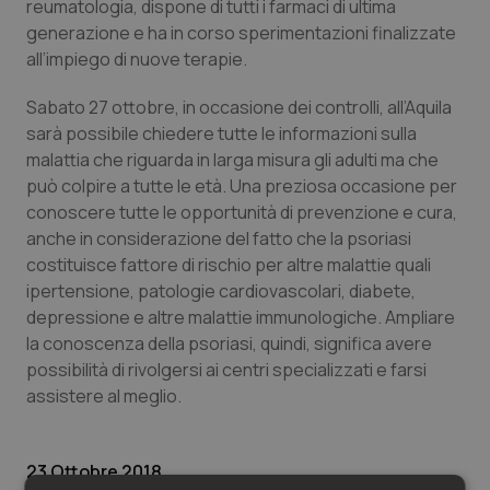
Valle D’Aosta
Oncodermatologia
reumatologia, dispone di tutti i farmaci di ultima
generazione e ha in corso sperimentazioni finalizzate
all’impiego di nuove terapie.
Veneto
Oncoematologia
Sabato 27 ottobre, in occasione dei controlli, all’Aquila
Oncologia & Nutrizione
sarà possibile chiedere tutte le informazioni sulla
malattia che riguarda in larga misura gli adulti ma che
Psoriasi & pelle
può colpire a tutte le età. Una preziosa occasione per
conoscere tutte le opportunità di prevenzione e cura,
Quotidiano Cardiologia
anche in considerazione del fatto che la psoriasi
costituisce fattore di rischio per altre malattie quali
Quotidiano Chirurgia
ipertensione, patologie cardiovascolari, diabete,
depressione e altre malattie immunologiche. Ampliare
la conoscenza della psoriasi, quindi, significa avere
Quotidiano Oncologia
possibilità di rivolgersi ai centri specializzati e farsi
assistere al meglio.
Quotidiano Pediatria
Rene & patologie urogenitali
23 Ottobre 2018