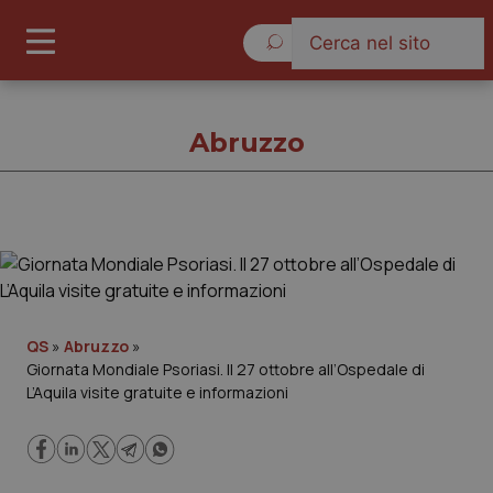
Domenica 9 Agosto 2026
Abruzzo
Abruzzo
Cronache
QS
»
Abruzzo
»
Giornata Mondiale Psoriasi. Il 27 ottobre all’Ospedale di
Governo e Parlamento
L’Aquila visite gratuite e informazioni
Regioni e Asl
Lavoro e Professioni