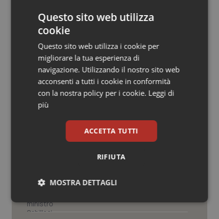
© Riproduzione riservata
Salute orale & impianti
Questo sito web utilizza
cookie
Sangue & coagulazione
Questo sito web utilizza i cookie per
migliorare la tua esperienza di
Tiroide
navigazione. Utilizzando il nostro sito web
Potrebbe interessarti in
acconsenti a tutti i cookie in conformità
Tumore al seno
con la nostra policy per i cookie.
Leggi di
Abruzzo
più
Tumore ovarico
Settimana della Scienza dello
ACCETTA TUTTI
Tumori del Polmone & Testa Collo
Spallanzani: capire la ricerca per
comprendere il presente
RIFIUTA
Tumori gastrointestinali
Regione Lombardia scrive al ministro
MOSTRA DETTAGLI
Schillaci: “Gli attuali indicatori non
Ulcera & Reflusso
fotografano la qualità reale del Ssn”
Necessari
Statistici
Marketing
Vaccini