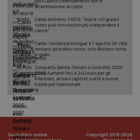
Ma il Quinto Emendamento non è
un’ammissione di colpa
Caldo estremo, FADOI: “Sopra i 40 gradi il
corpo può non riuscire più a disperdere il
calore”
Caldo, l’ondata prosegue. Il 7 agosto 26 città
restano da bollino rosso, solo Bolzano torna
in giallo
Comparto Sanità. Firmato il contratto 2025-
PHPSESSID
2027. Aumenti fino a 240 euro per gli
Sessio
PHP.net
www.quotidianosanita.it
infermieri, arriva il capitolo sull'IA e nuove
tutele per il personale
Quotidiano online
Copyright 2013-2026