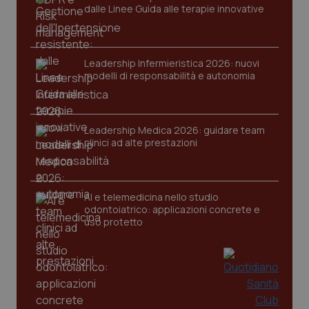
dalle Linee Guida alle terapie innovative
Leadership Infermieristica 2026: nuovi
modelli di responsabilità e autonomia
CookieScriptConsent
5 mesi
CookieScript
settim
www.quotidianosanita.it
Leadership Medica 2026: guidare team
clinici ad alte prestazioni
AI e telemedicina nello studio
odontoiatrico: applicazioni concrete e
uso protetto
tracking-sites-ironfish-
www.quotidianosanita.it
4
tracking-enable
settim
2 gior