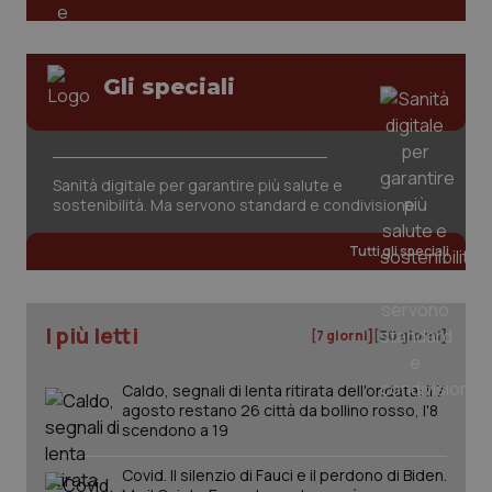
tracking-sites-ironfish-
www.quotidianosanita.it
4
Gli speciali
session-id
settim
2 gior
Sanità digitale per garantire più salute e
_ga
1 anno
Google LLC
sostenibilità. Ma servono standard e condivisione
mes
.quotidianosanita.it
Tutti gli speciali
I più letti
[7 giorni]
[30 giorni]
Caldo, segnali di lenta ritirata dell'ondata: il 7
agosto restano 26 città da bollino rosso, l'8
scendono a 19
Covid. Il silenzio di Fauci e il perdono di Biden.