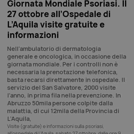
Giornata Mondiale Psoriasi. Il
27 ottobre all’Ospedale di
Scienza e Farmaci
L’Aquila visite gratuite e
Studi e Analisi
informazioni
Lettere al direttore
Nell’ambulatorio di dermatologia
generale e oncologica, in occasione della
Edizioni Regionali
giornata mondiale. Per i controlli non è
necessaria la prenotazione telefonica,
QS Pro
basta recarsi direttamente in ospedale. Il
servizio del San Salvatore, 2000 visite
Professionisti Sanitari.AI
l’anno, in prima fila nella prevenzione. In
Abruzzo 50mila persone colpite dalla
Abruzzo
QS Pro Gold
malattia, di cui 12mila della Provincia di
L’Aquila,
QS Club
Newsletter
Basilicata
Artrite & artrosi
Visite (gratuite) e informazioni sulla psoriasi,
all’ospedale di L’Aquila, sabato 27 ottobre, dalle ore 9