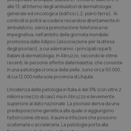
Calabria
Asma & BPCO
alle 13, all’interno degli ambulatori di dermatologia
generale ed oncologica (edificio L 2, piano terra). Ai
Campania
Car-T
controlli si potrà accedere recandosi direttamente in
ambulatorio, senza prenotazione telefonica né
impegnativa, nell’ambito della giornata mondiale
Emilia-Romagna
Colesterolo & coronaropatie
promossa dalla Adipso (associazione per la difesa
degli psoriaci), a cui aderiranno i principali reparti
Friuli Venezia Giulia
Dermatite Atopica
italiani di dermatologia. In Abruzzo, secondo le stime
recenti, le persone affette dalla malattia, che consiste
Lazio
Diabete & glucometri
in una patologia cronica della pelle, sono circa 50.000,
di cui 12.000 nella sola provincia di L’Aquila.
Liguria
Disturbi dell’umore
L’incidenza della patologia in Italia è del 3% (con oltre 2
Lombardia
Dolore
milioni e mezzo di casi) ma in Abruzzo e lievemente
superiore al dato nazionale. La psoriasi deriva da una
predisposizione genetica alla quale si aggiungono
Marche
Donna & Salute
fattori come stress, traumi e infezioni che possono
scatenarla o accelerarla. La patologia porta alla
Molise
Epatiti