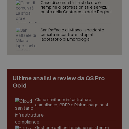
Case di comunità. La sfida ora è
riempirle di professionisti e servizi. Il
punto della Conferenza delle Regioni
San Raffaele di Milano. Ispezioni e
Necessari
Statistici
Marketing
criticità riscontrate, stop al
laboratorio di Embriologia
I cookie necessari contribuiscono a rendere fruibile il
sito web abilitandone funzionalità di base quali la
navigazione sulle pagine e l'accesso alle aree
protette del sito. Il sito web non è in grado di
funzionare correttamente senza questi cookie.
Nome
Fornitore
/
Dominio
Scaden
Ultime analisi e review da QS Pro
VISITOR_PRIVACY_METADATA
5 mesi
YouTube
settim
.youtube.com
Gold
Cloud sanitario: infrastrutture,
compliance, GDPR e Risk management
Gestione dell'Ipertensione resistente: