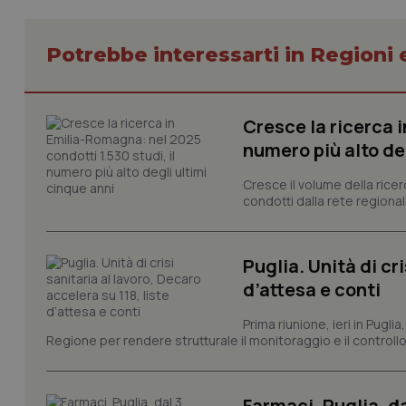
Potrebbe interessarti in Regioni 
I cookie necessari con
e l'accesso alle aree 
Cresce la ricerca i
Nome
numero più alto de
VISITOR_PRIVACY_
Cresce il volume della ricer
condotti dalla rete regionale
CookieScriptConse
Puglia. Unità di cri
d’attesa e conti
Prima riunione, ieri in Pugli
tracking-sites-ironf
Regione per rendere strutturale il monitoraggio e il controllo 
tracking-enable
tracking-sites-ironf
session-id
Farmaci. Puglia, d