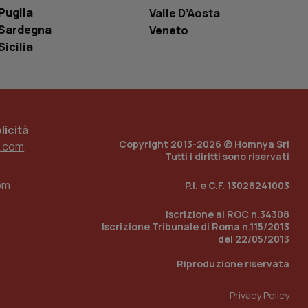
tore del sito web sta
Puglia
ell'interfaccia di
Valle D’Aosta
Sardegna
Veneto
 tenere traccia
Sicilia
i Youtube incorporati
tore del sito web sta
ell'interfaccia di
 tenere traccia
icità
r la gestione
one dell’esperienza
Copyright 2013-2026 © Homnya Srl
.com
Tutti i diritti sono riservati
e per abilitare il
loggato con identity
om
P.I. e C.F. 13026241003
Iscrizione al ROC n.34308
Iscrizione Tribunale di Roma n.115/2013
del 22/05/2013
Riproduzione riservata
Privacy Policy