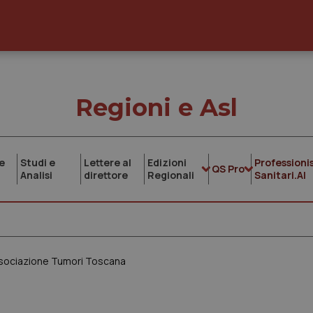
Regioni e Asl
e
Studi e
Lettere al
Edizioni
Professionis
QS Pro
Analisi
direttore
Regionali
Sanitari.AI
Associazione Tumori Toscana