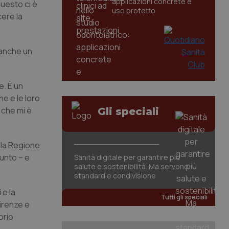
applicazioni concrete e
questo ci è
uso protetto
cere la
 anche un
e. È un
ne e le loro
a che mi è
Gli speciali
lla Regione
unto – e
Sanità digitale per garantire più
salute e sostenibilità. Ma servono
standard e condivisione
i
e la
Tutti gli speciali
Firenze e
orio