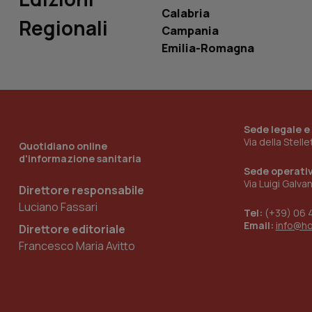
Calabria
Regionali
Campania
__Secure-YNID
Emilia-Romagna
YSC
Sede legale e
__Secure-
ROLLOUT_TOKEN
Via della Stell
Quotidiano online
d'informazione sanitaria
Sede operati
tracking-sites-
ironfish-tracking-
Via Luigi Galva
Direttore responsabile
named-enable
Luciano Fassari
Tel:
(+39) 06 
Email:
info@h
Direttore editoriale
Francesco Maria Avitto