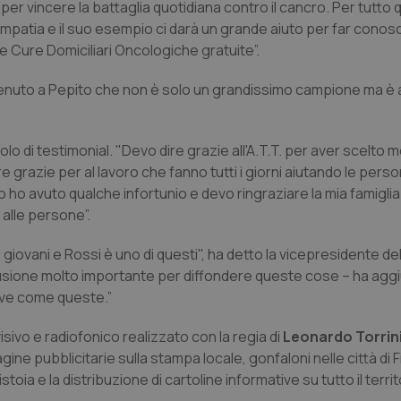
i per vincere la battaglia quotidiana contro il cancro. Per tutto 
mpatia e il suo esempio ci darà un grande aiuto per far conos
le Cure Domiciliari Oncologiche gratuite”.
benvenuto a Pepito che non è solo un grandissimo campione ma è
o di testimonial. "Devo dire grazie all'A.T.T. per aver scelto m
e grazie per al lavoro che fanno tutti i giorni aiutando le perso
. Io ho avuto qualche infortunio e devo ringraziare la mia famigli
 alle persone”.
iovani e Rossi è uno di questi", ha detto la vicepresidente de
ffusione molto importante per diffondere queste cose – ha aggi
ive come queste.”
ivo e radiofonico realizzato con la regia di
Leonardo Torrin
ine pubblicitarie sulla stampa locale, gonfaloni nelle città di 
toia e la distribuzione di cartoline informative su tutto il territ