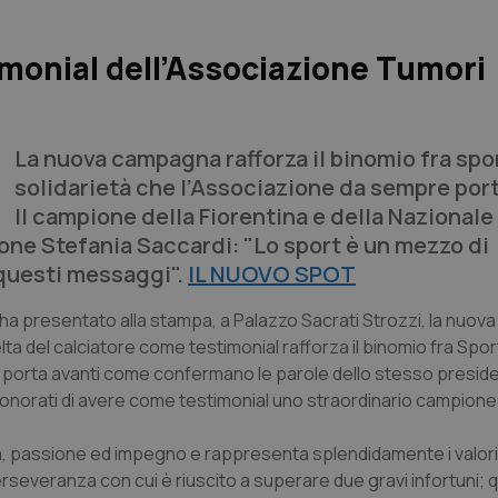
imonial dell’Associazione Tumori
La nuova campagna rafforza il binomio fra spo
solidarietà che l’Associazione da sempre port
Il campione della Fiorentina e della Nazional
ione Stefania Saccardi: "Lo sport è un mezzo di
 questi messaggi".
IL NUOVO SPOT
 ha presentato alla stampa, a Palazzo Sacrati Strozzi, la nuo
elta del calciatore come testimonial rafforza il binomio fra Spor
 porta avanti come confermano le parole dello stesso presid
e onorati di avere come testimonial uno straordinario campione
à, passione ed impegno e rappresenta splendidamente i valori
perseveranza con cui è riuscito a superare due gravi infortuni; 