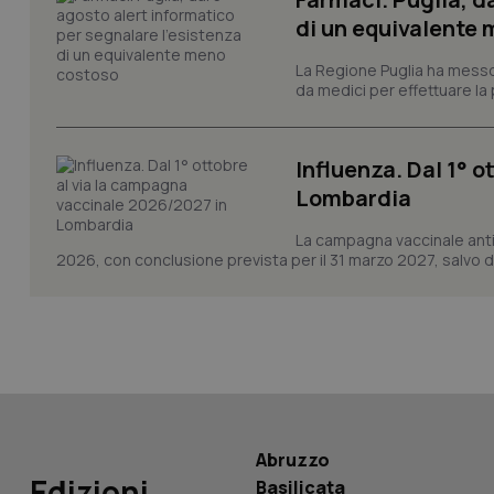
di un equivalente
_ga
La Regione Puglia ha messo 
da medici per effettuare la 
Influenza. Dal 1° 
Lombardia
PHPSESSID
La campagna vaccinale anti
2026, con conclusione prevista per il 31 marzo 2027, salvo div
_ga_KM60CM4NPH
Nome
Nome
Abruzzo
VISITOR_INFO1_LIV
Edizioni
_ga_0VMQEQKQ1N
Basilicata