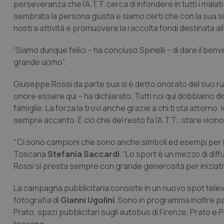
perseveranza che l’A.T.T. cerca di infondere in tutti i malat
sembrata la persona giusta e siamo certi che con la sua si
nostra attività e promuovere la raccolta fondi destinata al
“Siamo dunque felici – ha concluso Spinelli – di dare il 
grande uomo”.
Giuseppe Rossi da parte sua si è detto onorato del suo ruol
onore essere qui – ha dichiarato. Tutti noi qui dobbiamo dir
famiglie. La forza la trovi anche grazie a chi ti sta attorno
sempre accanto. È ciò che del resto fa l'A.T.T.: stare vicino
"Ci sono campioni che sono anche simboli ed esempi per i g
Toscana
Stefania Saccardi
. “Lo sport è un mezzo di di
Rossi si presta sempre con grande generosità per iniziat
La campagna pubblicitaria consiste in un nuovo spot televis
fotografia di
Gianni Ugolini
. Sono in programma inoltre pag
Prato, spazi pubblicitari sugli autobus di Firenze, Prato e Pis