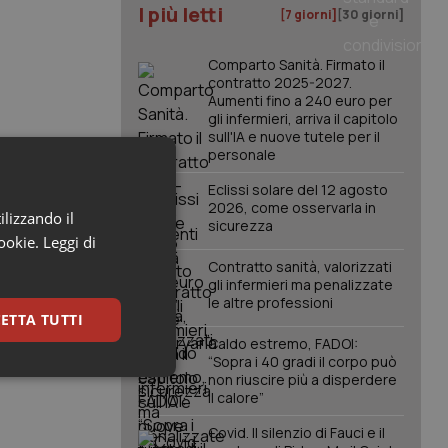
I più letti
[7 giorni]
[30 giorni]
Comparto Sanità. Firmato il
contratto 2025-2027.
Aumenti fino a 240 euro per
gli infermieri, arriva il capitolo
sull'IA e nuove tutele per il
personale
Eclissi solare del 12 agosto
2026, come osservarla in
ilizzando il
sicurezza
cookie.
Leggi di
Contratto sanità, valorizzati
gli infermieri ma penalizzate
le altre professioni
ETTA TUTTI
Caldo estremo, FADOI:
“Sopra i 40 gradi il corpo può
non riuscire più a disperdere
keting
il calore”
Covid. Il silenzio di Fauci e il