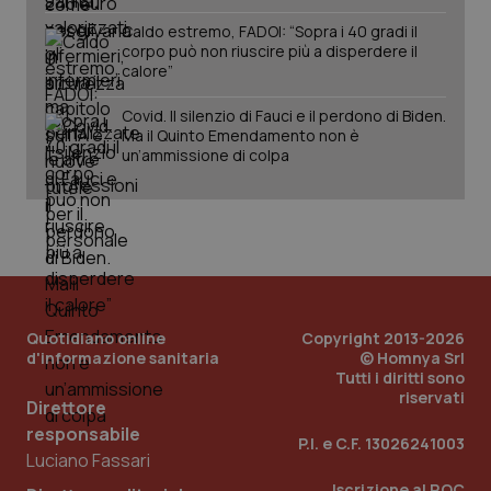
Caldo estremo, FADOI: “Sopra i 40 gradi il
corpo può non riuscire più a disperdere il
calore”
Covid. Il silenzio di Fauci e il perdono di Biden.
Ma il Quinto Emendamento non è
un’ammissione di colpa
PHPSESSID
Sessio
PHP.net
www.quotidianosanita.it
Quotidiano online
Copyright 2013-2026
d'informazione sanitaria
© Homnya Srl
Tutti i diritti sono
riservati
Direttore
responsabile
P.I. e C.F. 13026241003
Luciano Fassari
Iscrizione al ROC