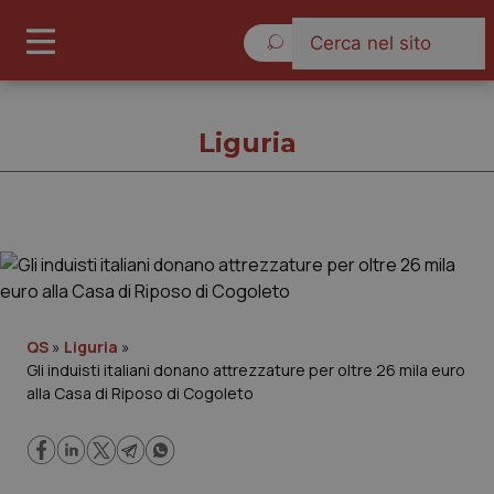
Giovedì 6 Agosto 2026
Liguria
Liguria
Cronache
QS
»
Liguria
»
Gli induisti italiani donano attrezzature per oltre 26 mila euro
Governo e Parlamento
alla Casa di Riposo di Cogoleto
Regioni e Asl
Lavoro e Professioni