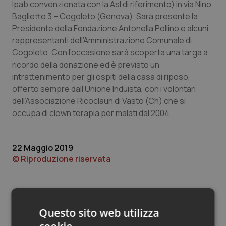
Valle D’Aosta
Oncodermatologia
Ipab convenzionata con la Asl di riferimento) in via Nino
Baglietto 3 – Cogoleto (Genova). Sarà presente la
Veneto
Oncoematologia
Presidente della Fondazione Antonella Pollino e alcuni
rappresentanti dell’Amministrazione Comunale di
Cogoleto. Con l’occasione sarà scoperta una targa a
Oncologia & Nutrizione
ricordo della donazione ed è previsto un
intrattenimento per gli ospiti della casa di riposo,
Psoriasi & pelle
offerto sempre dall’Unione Induista, con i volontari
dell’Associazione Ricoclaun di Vasto (Ch) che si
Quotidiano Cardiologia
occupa di clown terapia per malati dal 2004.
Quotidiano Chirurgia
22 Maggio 2019
Quotidiano Oncologia
© Riproduzione riservata
Quotidiano Pediatria
Rene & patologie urogenitali
Questo sito web utilizza