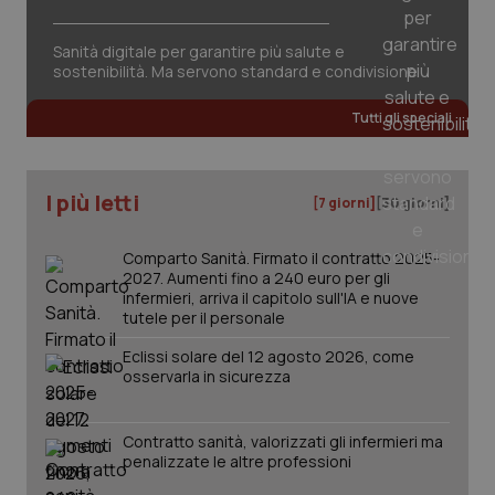
tracking-sites-ironfish-
www.quotidianosanita.it
4
session-id
settim
2 gior
Sanità digitale per garantire più salute e
sostenibilità. Ma servono standard e condivisione
Tutti gli speciali
_ga
1 anno
Google LLC
mes
.quotidianosanita.it
I più letti
[7 giorni]
[30 giorni]
Comparto Sanità. Firmato il contratto 2025-
2027. Aumenti fino a 240 euro per gli
infermieri, arriva il capitolo sull'IA e nuove
tutele per il personale
Eclissi solare del 12 agosto 2026, come
osservarla in sicurezza
Contratto sanità, valorizzati gli infermieri ma
penalizzate le altre professioni