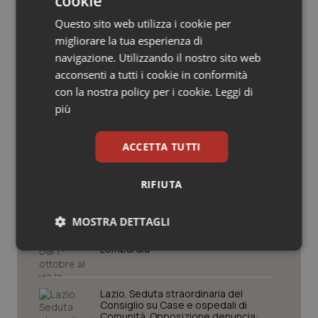
cookie
Salute orale & impianti
Potrebbe interessarti in
Questo sito web utilizza i cookie per
migliorare la tua esperienza di
Liguria
Sangue & coagulazione
navigazione. Utilizzando il nostro sito web
acconsenti a tutti i cookie in conformità
Tiroide
con la nostra policy per i cookie.
Puglia. Unità di crisi sanitaria al lavoro,
Leggi di
Decaro accelera su 118, liste d’attesa
più
e conti
Tumore al seno
ACCETTA TUTTI
Farmaci. Puglia, dal 3 agosto alert
Tumore ovarico
informatico per segnalare l’esistenza
di un equivalente meno costoso
RIFIUTA
Tumori del Polmone & Testa Collo
MOSTRA DETTAGLI
Influenza. Dal 1° ottobre al via la
Tumori gastrointestinali
campagna vaccinale 2026/2027 in
Lombardia
Necessari
Statistici
Marketing
Ulcera & Reflusso
Lazio. Seduta straordinaria del
Consiglio su Case e ospedali di
Vaccini
Comunità. Opposizione denuncia: