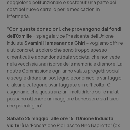
seggiolone polifunzionale e sostenuti una parte dei
costi del nuovo carrello per le medicazioni in
Piemonte
HIV
infermeria.
Provincia Autonoma di Bolzano
Infezioni & Febbre
“Con queste donazioni, che provengono dai fondi
dell’8xmille
– spiega la vice Presidente dell’Unione
Provincia Autonoma di Trento
Ipertensione & Scompenso
Induista
Svamini Hamsananda Ghiri –
vogliamo offrire
aiuti concreti a coloro che sono troppo spesso
Puglia
Malattie rare
dimenticati e abbandonati dalla società, che non vede
nella vecchiaia una risorsa della memoria e di amore. La
Sardegna
Malattia di Crohn & Rettocolite Ulcerosa
nostra Commissione ogni anno valuta progetti sociali
e sceglie di dare un sostegno economico, a vantaggio
di alcune categorie svantaggiate e in difficoltà. Ci
Sicilia
Neuroscienze & patologie neurodegenerative
auguriamo che questi anziani, molti di loro soli e malati,
possano ottenere un maggiore benessere sia fisico
Toscana
Obesità
che psicologico”.
Umbria
Oftalmologia
Sabato 25 maggio, alle ore 15, l’Unione Induista
visiterà
la “Fondazione Pio Lascito Nino Baglietto” (ex