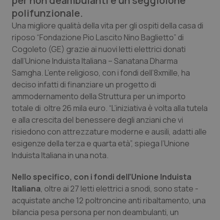
per non deambulanti e un seggiolone
Calabria
Asma & BPCO
polifunzionale.
Una migliore qualità della vita per gli ospiti della casa di
Campania
Car-T
riposo “Fondazione Pio Lascito Nino Baglietto” di
Cogoleto (GE) grazie ai nuovi letti elettrici donati
Emilia-Romagna
Colesterolo & coronaropatie
dall’Unione Induista Italiana – Sanatana Dharma
Samgha. L’ente religioso, con i fondi dell’8xmille, ha
Friuli Venezia Giulia
Dermatite Atopica
deciso infatti di finanziare un progetto di
ammodernamento della Struttura per un importo
totale di oltre 26 mila euro. “L’iniziativa è volta alla tutela
Lazio
Diabete & glucometri
e alla crescita del benessere degli anziani che vi
risiedono con attrezzature moderne e ausili, adatti alle
Liguria
Disturbi dell’umore
esigenze della terza e quarta età”, spiega l’Unione
Induista Italiana in una nota.
Lombardia
Dolore
Nello specifico, con i fondi dell’Unione Induista
Marche
Donna & Salute
Italiana
, oltre ai 27 letti elettrici a snodi, sono state -
acquistate anche 12 poltroncine anti ribaltamento, una
Molise
Epatiti
bilancia pesa persona per non deambulanti, un