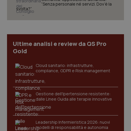
“Senza personale né servizi. Dov’è la
svolta?”
Necessari
Statistici
Marketing
I cookie necessari contribuiscono a rendere fruibile il
sito web abilitandone funzionalità di base quali la
navigazione sulle pagine e l'accesso alle aree
protette del sito. Il sito web non è in grado di
Ultime analisi e review da QS Pro
funzionare correttamente senza questi cookie.
Gold
Nome
Fornitore
/
Dominio
Scaden
VISITOR_PRIVACY_METADATA
5 mesi
YouTube
Cloud sanitario: infrastrutture,
settim
.youtube.com
compliance, GDPR e Risk management
Gestione dell'Ipertensione resistente:
dalle Linee Guida alle terapie innovative
Leadership Infermieristica 2026: nuovi
modelli di responsabilità e autonomia