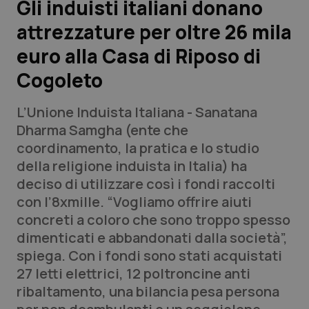
Gli induisti italiani donano
attrezzature per oltre 26 mila
Scienza e Farmaci
euro alla Casa di Riposo di
Studi e Analisi
Cogoleto
Lettere al direttore
L’Unione Induista Italiana - Sanatana
Dharma Samgha (ente che
Edizioni Regionali
coordinamento, la pratica e lo studio
della religione induista in Italia) ha
QS Pro
deciso di utilizzare così i fondi raccolti
con l’8xmille. “Vogliamo offrire aiuti
Professionisti Sanitari.AI
concreti a coloro che sono troppo spesso
dimenticati e abbandonati dalla società”,
Abruzzo
QS Pro Gold
spiega. Con i fondi sono stati acquistati
27 letti elettrici, 12 poltroncine anti
QS Club
Newsletter
Basilicata
Artrite & artrosi
ribaltamento, una bilancia pesa persona