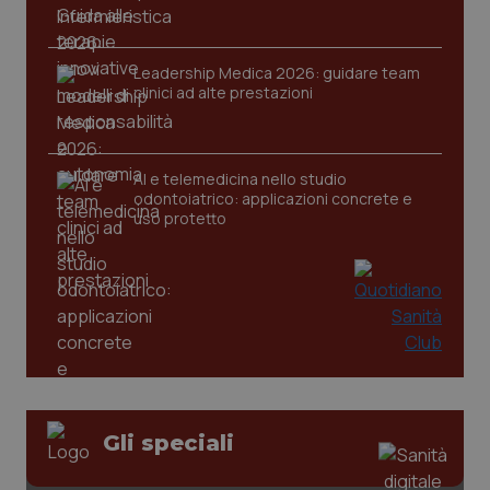
Leadership Medica 2026: guidare team
CookieScriptConsent
clinici ad alte prestazioni
5 mesi
CookieScript
settim
www.quotidianosanita.it
AI e telemedicina nello studio
odontoiatrico: applicazioni concrete e
uso protetto
tracking-sites-ironfish-
www.quotidianosanita.it
4
tracking-enable
settim
2 gior
Gli speciali