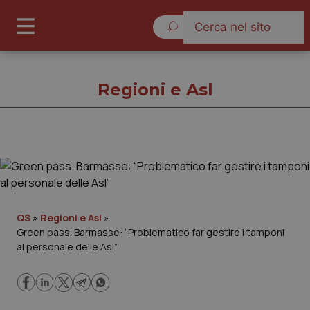
Domenica 9 Agosto 2026
Regioni e Asl
Regioni e Asl
Cronache
QS
»
Regioni e Asl
»
Green pass. Barmasse: “Problematico far gestire i tamponi
Governo e Parlamento
al personale delle Asl”
Regioni e Asl
Lavoro e Professioni