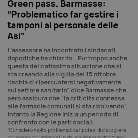
Green pass. Barmasse:
“Problematico far gestire i
Scienza e Farmaci
tamponi al personale delle
Studi e Analisi
Asl”
Lettere al direttore
L’assessore ha incontrato i sindacati,
dopodiché ha chiarito: “Purtroppo anche
Edizioni Regionali
questa delicatissima situazione che si
sta creando alla vigilia del 15 ottobre
QS Pro
rischia di ripercuotersi negativamente
sul settore sanitario” dice Barmasse che
Professionisti Sanitari.AI
però assicura che “la criticità connessa
alle farmacie comunali si sta risolvendo”.
Abruzzo
QS Pro Gold
Intanto la Regione inizia un periodo di
confronto con le parti sociali.
QS Club
Newsletter
Basilicata
Artrite & artrosi
“Considero molto problematica l’ipotesi di distogliere
personale dell’azienda Usl dai malati per potenziare i