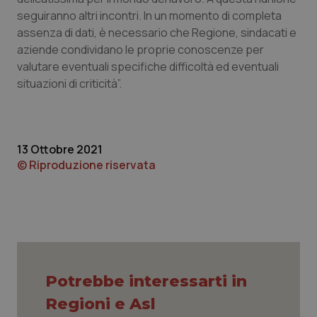
seguiranno altri incontri. In un momento di completa
Piemonte
HIV
assenza di dati, è necessario che Regione, sindacati e
aziende condividano le proprie conoscenze per
Provincia Autonoma di Bolzano
Infezioni & Febbre
valutare eventuali specifiche difficoltà ed eventuali
situazioni di criticità”.
Provincia Autonoma di Trento
Ipertensione & Scompenso
Puglia
Malattie rare
13 Ottobre 2021
© Riproduzione riservata
Sardegna
Malattia di Crohn & Rettocolite Ulcerosa
Sicilia
Neuroscienze & patologie neurodegenerative
Toscana
Obesità
Potrebbe interessarti in
Umbria
Oftalmologia
Regioni e Asl