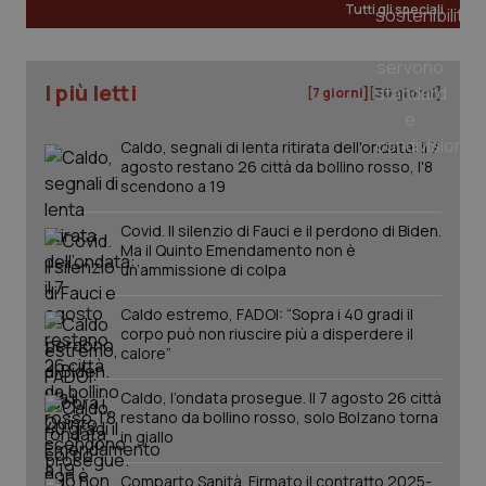
Tutti gli speciali
tracking-sites-ironfish-
www.quotidianosanita.it
4
tracking-enable
settim
I più letti
[7 giorni]
[30 giorni]
2 gior
Caldo, segnali di lenta ritirata dell'ondata: il 7
agosto restano 26 città da bollino rosso, l'8
scendono a 19
tracking-sites-ironfish-
www.quotidianosanita.it
4
session-id
settim
2 gior
Covid. Il silenzio di Fauci e il perdono di Biden.
Ma il Quinto Emendamento non è
un’ammissione di colpa
Caldo estremo, FADOI: “Sopra i 40 gradi il
_ga
1 anno
Google LLC
mes
.quotidianosanita.it
corpo può non riuscire più a disperdere il
calore”
Caldo, l’ondata prosegue. Il 7 agosto 26 città
restano da bollino rosso, solo Bolzano torna
in giallo
Comparto Sanità. Firmato il contratto 2025-