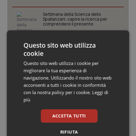
Valle D’Aosta
Oncodermatologia
Settimana della Scienza dello
Veneto
Oncoematologia
Spallanzani: capire la ricerca per
comprendere il presente
Oncologia & Nutrizione
Regione Lombardia scrive al ministro
Questo sito web utilizza
Psoriasi & pelle
Schillaci: “Gli attuali indicatori non
cookie
fotografano la qualità reale del Ssn”
Questo sito web utilizza i cookie per
Quotidiano Cardiologia
migliorare la tua esperienza di
Case di comunità. La sfida ora è
riempirle di professionisti e servizi. Il
navigazione. Utilizzando il nostro sito web
Quotidiano Chirurgia
punto della Conferenza delle Regioni
acconsenti a tutti i cookie in conformità
con la nostra policy per i cookie.
Leggi di
Quotidiano Oncologia
più
San Raffaele di Milano. Ispezioni e
criticità riscontrate, stop al
laboratorio di Embriologia
Quotidiano Pediatria
ACCETTA TUTTI
Rene & patologie urogenitali
RIFIUTA