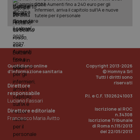
2027. Aumenti fino a 240 euro per gli
infermieri, arriva il capitolo sull'IA e nuove
tutele per il personale
Quotidiano online
Copyright 2013-2026
d'informazione sanitaria
© Homnya Srl
Tutti i diritti sono
riservati
Direttore
responsabile
P.I. e C.F. 13026241003
Luciano Fassari
PHPSESSID
Sessio
PHP.net
Iscrizione al ROC
Direttore editoriale
www.quotidianosanita.it
n.34308
Francesco Maria Avitto
Iscrizione Tribunale
di Roma n.115/2013
del 22/05/2013