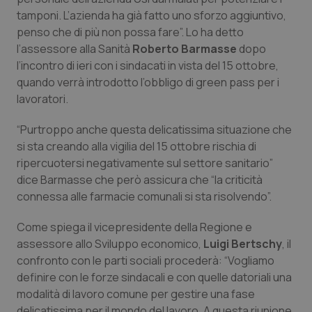
Calabria
Asma & BPCO
tamponi. L’azienda ha già fatto uno sforzo aggiuntivo,
penso che di più non possa fare”. Lo ha detto
Campania
Car-T
l’assessore alla Sanità
Roberto Barmasse
dopo
l’incontro di ieri con i sindacati in vista del 15 ottobre,
quando verrà introdotto l’obbligo di green pass per i
Emilia-Romagna
Colesterolo & coronaropatie
lavoratori.
Friuli Venezia Giulia
Dermatite Atopica
“Purtroppo anche questa delicatissima situazione che
si sta creando alla vigilia del 15 ottobre rischia di
Lazio
Diabete & glucometri
ripercuotersi negativamente sul settore sanitario”
dice Barmasse che però assicura che “la criticità
Liguria
Disturbi dell’umore
connessa alle farmacie comunali si sta risolvendo”.
Come spiega il vicepresidente della Regione e
Lombardia
Dolore
assessore allo Sviluppo economico,
Luigi Bertschy
, il
confronto con le parti sociali procederà: “Vogliamo
Marche
Donna & Salute
definire con le forze sindacali e con quelle datoriali una
modalità di lavoro comune per gestire una fase
Molise
Epatiti
delicatissima per il mondo del lavoro. A questa riunione