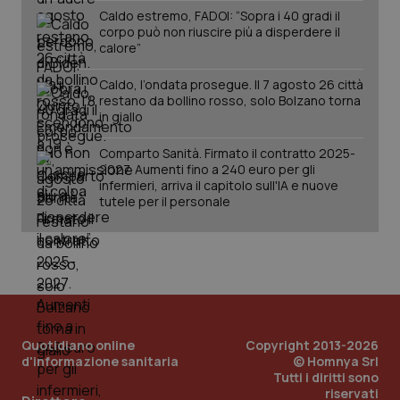
Caldo estremo, FADOI: “Sopra i 40 gradi il
corpo può non riuscire più a disperdere il
calore”
Caldo, l’ondata prosegue. Il 7 agosto 26 città
restano da bollino rosso, solo Bolzano torna
in giallo
Comparto Sanità. Firmato il contratto 2025-
2027. Aumenti fino a 240 euro per gli
infermieri, arriva il capitolo sull'IA e nuove
PHPSESSID
Sessio
PHP.net
tutele per il personale
www.quotidianosanita.it
Quotidiano online
Copyright 2013-2026
d'informazione sanitaria
© Homnya Srl
Tutti i diritti sono
riservati