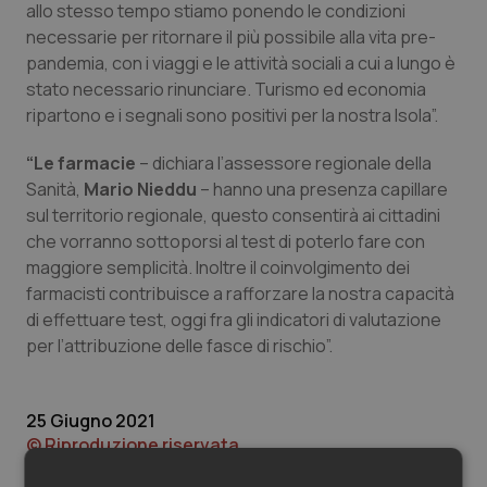
Valle D’Aosta
Oncodermatologia
allo stesso tempo stiamo ponendo le condizioni
necessarie per ritornare il più possibile alla vita pre-
Veneto
Oncoematologia
pandemia, con i viaggi e le attività sociali a cui a lungo è
stato necessario rinunciare. Turismo ed economia
ripartono e i segnali sono positivi per la nostra Isola”.
Oncologia & Nutrizione
“Le farmacie
– dichiara l’assessore regionale della
Psoriasi & pelle
Sanità,
Mario Nieddu
– hanno una presenza capillare
sul territorio regionale, questo consentirà ai cittadini
Quotidiano Cardiologia
che vorranno sottoporsi al test di poterlo fare con
maggiore semplicità. Inoltre il coinvolgimento dei
Quotidiano Chirurgia
farmacisti contribuisce a rafforzare la nostra capacità
di effettuare test, oggi fra gli indicatori di valutazione
Quotidiano Oncologia
per l’attribuzione delle fasce di rischio”.
Quotidiano Pediatria
25 Giugno 2021
© Riproduzione riservata
Rene & patologie urogenitali