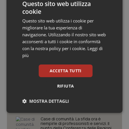
Questo sito web utilizza
Salute orale & impianti
cookie
Questo sito web utilizza i cookie per
Sangue & coagulazione
migliorare la tua esperienza di
navigazione. Utilizzando il nostro sito web
Potrebbe interessarti in
Tiroide
acconsenti a tutti i cookie in conformità
Regioni e Asl
con la nostra policy per i cookie.
Leggi di
Tumore al seno
più
Settimana della Scienza dello
Tumore ovarico
Spallanzani: capire la ricerca per
ACCETTA TUTTI
comprendere il presente
Tumori del Polmone & Testa Collo
RIFIUTA
Regione Lombardia scrive al ministro
Tumori gastrointestinali
Schillaci: “Gli attuali indicatori non
fotografano la qualità reale del Ssn”
MOSTRA DETTAGLI
Ulcera & Reflusso
Necessari
Statistici
Marketing
Case di comunità. La sfida ora è
riempirle di professionisti e servizi. Il
Vaccini
punto della Conferenza delle Regioni