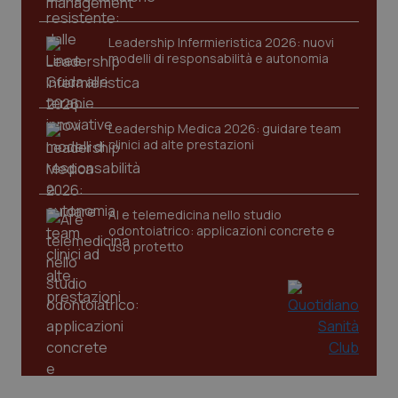
Leadership Infermieristica 2026: nuovi
modelli di responsabilità e autonomia
CookieScriptConsent
5 mesi
CookieScript
settim
www.quotidianosanita.it
Leadership Medica 2026: guidare team
clinici ad alte prestazioni
AI e telemedicina nello studio
odontoiatrico: applicazioni concrete e
uso protetto
tracking-sites-ironfish-
www.quotidianosanita.it
4
tracking-enable
settim
2 gior