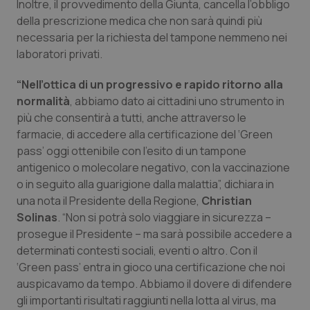
Inoltre, il provvedimento della Giunta, cancella l’obbligo
della prescrizione medica che non sarà quindi più
Piemonte
HIV
necessaria per la richiesta del tampone nemmeno nei
laboratori privati.
Provincia Autonoma di Bolzano
Infezioni & Febbre
“Nell’ottica di un progressivo e rapido ritorno alla
Provincia Autonoma di Trento
Ipertensione & Scompenso
normalità
, abbiamo dato ai cittadini uno strumento in
più che consentirà a tutti, anche attraverso le
Puglia
Malattie rare
farmacie, di accedere alla certificazione del ‘Green
pass’ oggi ottenibile con l’esito di un tampone
antigenico o molecolare negativo, con la vaccinazione
Sardegna
Malattia di Crohn & Rettocolite Ulcerosa
o in seguito alla guarigione dalla malattia”, dichiara in
una nota il Presidente della Regione,
Christian
Sicilia
Neuroscienze & patologie neurodegenerative
Solinas
. “Non si potrà solo viaggiare in sicurezza –
prosegue il Presidente – ma sarà possibile accedere a
Toscana
Obesità
determinati contesti sociali, eventi o altro. Con il
‘Green pass’ entra in gioco una certificazione che noi
Umbria
Oftalmologia
auspicavamo da tempo. Abbiamo il dovere di difendere
gli importanti risultati raggiunti nella lotta al virus, ma