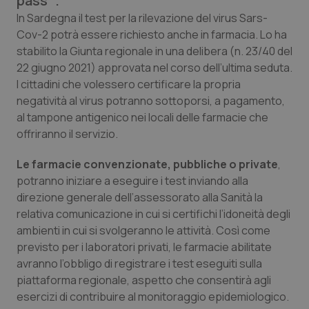
pass’”.
Calabria
Asma & BPCO
In Sardegna il test per la rilevazione del virus Sars-
Cov-2 potrà essere richiesto anche in farmacia. Lo ha
Campania
Car-T
stabilito la Giunta regionale in una delibera (n. 23/40 del
22 giugno 2021) approvata nel corso dell’ultima seduta.
Emilia-Romagna
Colesterolo & coronaropatie
I cittadini che volessero certificare la propria
negatività al virus potranno sottoporsi, a pagamento,
al tampone antigenico nei locali delle farmacie che
Friuli Venezia Giulia
Dermatite Atopica
offriranno il servizio.
Lazio
Diabete & glucometri
Le farmacie convenzionate, pubbliche o private
,
potranno iniziare a eseguire i test inviando alla
Liguria
Disturbi dell’umore
direzione generale dell’assessorato alla Sanità la
relativa comunicazione in cui si certifichi l’idoneità degli
Lombardia
Dolore
ambienti in cui si svolgeranno le attività. Così come
previsto per i laboratori privati, le farmacie abilitate
Marche
Donna & Salute
avranno l’obbligo di registrare i test eseguiti sulla
piattaforma regionale, aspetto che consentirà agli
esercizi di contribuire al monitoraggio epidemiologico.
Molise
Epatiti