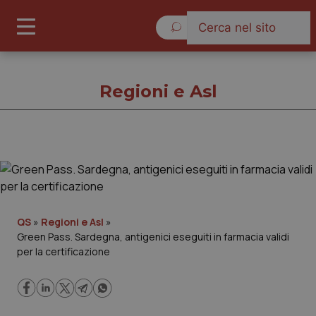
Domenica 9 Agosto 2026
Regioni e Asl
Regioni e Asl
Cronache
QS
»
Regioni e Asl
»
Green Pass. Sardegna, antigenici eseguiti in farmacia validi
Governo e Parlamento
per la certificazione
Regioni e Asl
Lavoro e Professioni