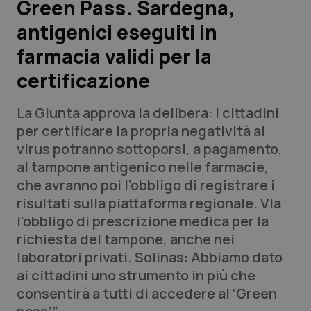
Green Pass. Sardegna,
antigenici eseguiti in
Scienza e Farmaci
farmacia validi per la
Studi e Analisi
certificazione
Lettere al direttore
La Giunta approva la delibera: i cittadini
per certificare la propria negatività al
Edizioni Regionali
virus potranno sottoporsi, a pagamento,
al tampone antigenico nelle farmacie,
QS Pro
che avranno poi l’obbligo di registrare i
risultati sulla piattaforma regionale. VIa
Professionisti Sanitari.AI
l’obbligo di prescrizione medica per la
richiesta del tampone, anche nei
Abruzzo
QS Pro Gold
laboratori privati. Solinas: Abbiamo dato
ai cittadini uno strumento in più che
QS Club
Newsletter
Basilicata
Artrite & artrosi
consentirà a tutti di accedere al ‘Green