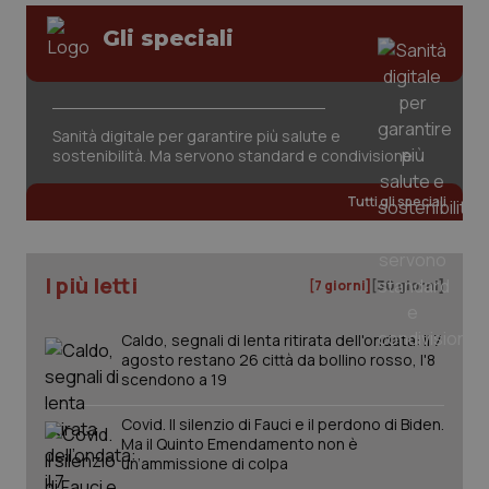
Gli speciali
tracking-sites-ironfish-
www.quotidianosanita.it
4
session-id
settim
2 gior
Sanità digitale per garantire più salute e
sostenibilità. Ma servono standard e condivisione
_ga
1 anno
Google LLC
mes
.quotidianosanita.it
Tutti gli speciali
I più letti
[7 giorni]
[30 giorni]
Caldo, segnali di lenta ritirata dell'ondata: il 7
agosto restano 26 città da bollino rosso, l'8
scendono a 19
Covid. Il silenzio di Fauci e il perdono di Biden.
Ma il Quinto Emendamento non è
un’ammissione di colpa