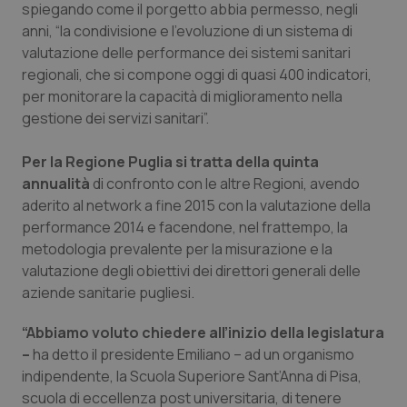
spiegando come il porgetto abbia permesso, negli
anni, “la condivisione e l’evoluzione di un sistema di
Piemonte
HIV
valutazione delle performance dei sistemi sanitari
regionali, che si compone oggi di quasi 400 indicatori,
Provincia Autonoma di Bolzano
Infezioni & Febbre
per monitorare la capacità di miglioramento nella
gestione dei servizi sanitari”.
Provincia Autonoma di Trento
Ipertensione & Scompenso
Per la Regione Puglia si tratta della quinta
Puglia
Malattie rare
annualità
di confronto con le altre Regioni, avendo
aderito al network a fine 2015 con la valutazione della
Sardegna
Malattia di Crohn & Rettocolite Ulcerosa
performance 2014 e facendone, nel frattempo, la
metodologia prevalente per la misurazione e la
Sicilia
Neuroscienze & patologie neurodegenerative
valutazione degli obiettivi dei direttori generali delle
aziende sanitarie pugliesi.
Toscana
Obesità
“Abbiamo voluto chiedere all’inizio della legislatura
–
ha detto il presidente Emiliano – ad un organismo
Umbria
Oftalmologia
indipendente, la Scuola Superiore Sant’Anna di Pisa,
scuola di eccellenza post universitaria, di tenere