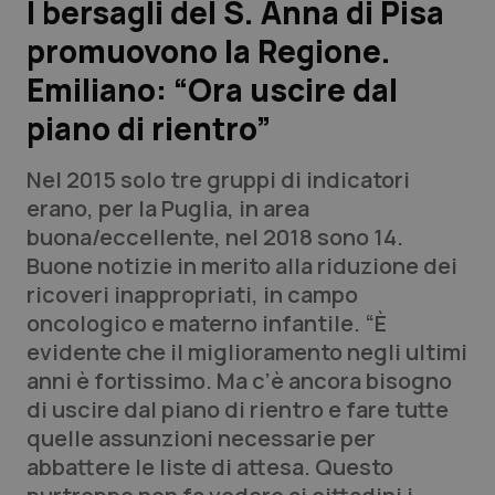
I bersagli del S. Anna di Pisa
promuovono la Regione.
Scienza e Farmaci
Emiliano: “Ora uscire dal
Studi e Analisi
piano di rientro”
Lettere al direttore
Nel 2015 solo tre gruppi di indicatori
erano, per la Puglia, in area
Edizioni Regionali
buona/eccellente, nel 2018 sono 14.
Buone notizie in merito alla riduzione dei
QS Pro
ricoveri inappropriati, in campo
oncologico e materno infantile. “È
Professionisti Sanitari.AI
evidente che il miglioramento negli ultimi
anni è fortissimo. Ma c’è ancora bisogno
Abruzzo
QS Pro Gold
di uscire dal piano di rientro e fare tutte
quelle assunzioni necessarie per
QS Club
Newsletter
Basilicata
Artrite & artrosi
abbattere le liste di attesa. Questo