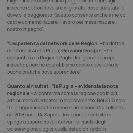
migliorando e dove stiamo peggiorando. I bersagli
indicano i settori dove si è migliorato, dove si è stabili e
dove si è peggiorato. Questo consente anche a me do
capire come indirizzare il lavoro per massimizzare il
nostro impegno”.
“L’esperienza del network delle Regioni
– ha detto il
direttore di Aress Puglia,
Giovanni Gorgon
i – ha
consentito alla Regione Puglia di migliorare i propri
indicatori, perché così abbiamo capito dove sono le
buone pratiche dove apprendere”.
Quanto ai risultati, “la Puglia – evidenzia la nota
regionale
– si conferma come la regione con in più
alto numero di indicatori in miglioramento. Nel 2015 solo
tre gruppi di indicatori erano in area buona/eccellente,
nel 2018 sono 14. Sapere dove sono le criticità ci
spinge a sapere dove intervenire: quella degli
screening oncologici, quella del colon-retto in