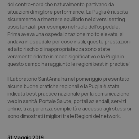
del centro-nord che naturalmente partivano da
Nome
Fornitore
/
Dominio
Scaden
situazioni di migliore performance. La Puglia è riuscita
VISITOR_PRIVACY_METADATA
5 mesi
YouTube
sicuramente a rimettere equilibrio nei diversi setting
settim
.youtube.com
assistenziali, per esempio nel ruolo dell’ospedale.
Prima aveva una ospedalizzazione molto elevata, si
andava in ospedale per cose inutili, queste prestazioni
ad alto rischio di inappropriatezza sono state
veramente ridotte in modo significativo e la Puglia in
questo campo ha raggiunto le regioni best in practice”
Il Laboratorio Sant’Anna ha nel pomeriggio presentato
alcune buone pratiche regionali e la Puglia è stata
indicata best practice nazionale per la comunicazione
web in sanità. Portale Salute, portali aziendali, servizi
online, trasparenza, semplicità e accesso agli stessi si
CookieScriptConsent
5 mesi
CookieScript
sono dimostrati i migliori tra le Regioni del network.
settim
www.quotidianosanita.it
31 Maggio 2019