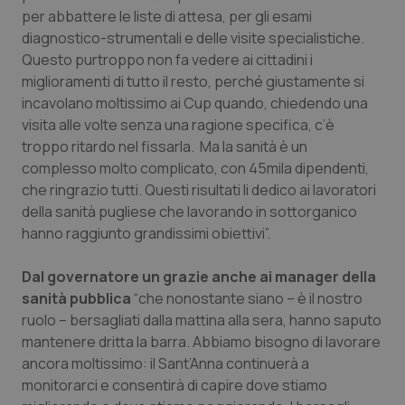
per abbattere le liste di attesa, per gli esami
Salute orale & impianti
diagnostico-strumentali e delle visite specialistiche.
Questo purtroppo non fa vedere ai cittadini i
Sangue & coagulazione
miglioramenti di tutto il resto, perché giustamente si
incavolano moltissimo ai Cup quando, chiedendo una
Tiroide
visita alle volte senza una ragione specifica, c’è
troppo ritardo nel fissarla. Ma la sanità è un
Tumore al seno
complesso molto complicato, con 45mila dipendenti,
che ringrazio tutti. Questi risultati li dedico ai lavoratori
Tumore ovarico
della sanità pugliese che lavorando in sottorganico
hanno raggiunto grandissimi obiettivi”.
Tumori del Polmone & Testa Collo
Dal governatore un grazie anche ai manager della
sanità pubblica
“che nonostante siano – è il nostro
Tumori gastrointestinali
ruolo – bersagliati dalla mattina alla sera, hanno saputo
mantenere dritta la barra. Abbiamo bisogno di lavorare
Ulcera & Reflusso
ancora moltissimo: il Sant’Anna continuerà a
monitorarci e consentirà di capire dove stiamo
Vaccini