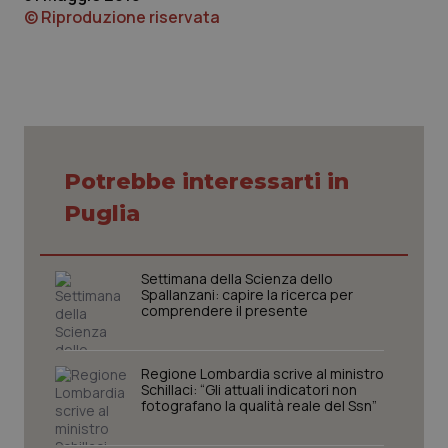
© Riproduzione riservata
tracking-sites-ironfish-
www.quotidianosanita.it
4
Potrebbe interessarti in
tracking-enable
settim
2 gior
Puglia
Settimana della Scienza dello
tracking-sites-ironfish-
www.quotidianosanita.it
4
Spallanzani: capire la ricerca per
session-id
settim
comprendere il presente
2 gior
Regione Lombardia scrive al ministro
Schillaci: “Gli attuali indicatori non
_ga
1 anno
Google LLC
fotografano la qualità reale del Ssn”
mes
.quotidianosanita.it