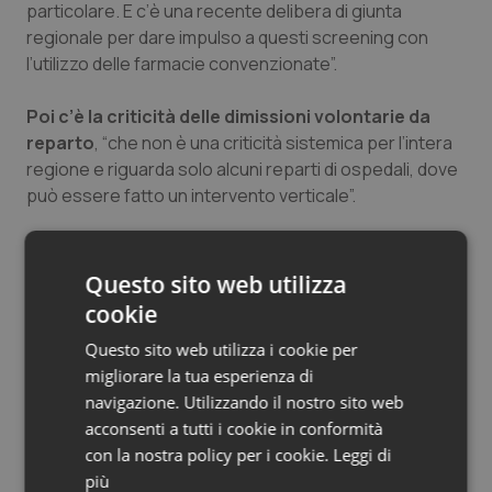
particolare. E c’è una recente delibera di giunta
regionale per dare impulso a questi screening con
l’utilizzo delle farmacie convenzionate”.
Poi c’è la criticità delle dimissioni volontarie da
reparto
, “che non è una criticità sistemica per l’intera
regione e riguarda solo alcuni reparti di ospedali, dove
può essere fatto un intervento verticale”.
Area di miglioramento e di eccellenza è quella della
deospedalizzazione
: la Regione ha deospedalizzato
Questo sito web utilizza
tantissimo. “E – hanno evidenziato i vertici regionali –
cookie
non significa riduzione dei posti letto, ma di riduzione
dei ricoveri inappropriati, di quei ricoveri che dovevano
Questo sito web utilizza i cookie per
essere trattati negli ambulatori. Siamo scesi da oltre
migliorare la tua esperienza di
170 punti nel 2015 a sotto i 120 del 2018. Una riduzione
navigazione. Utilizzando il nostro sito web
sostanziale”.
acconsenti a tutti i cookie in conformità
con la nostra policy per i cookie.
Leggi di
La Puglia è anche la regione che è migliorata
di più
più