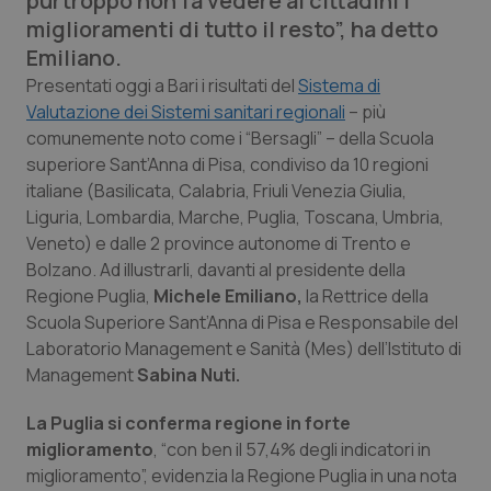
purtroppo non fa vedere ai cittadini i
Calabria
Asma & BPCO
miglioramenti di tutto il resto”, ha detto
Emiliano.
Campania
Car-T
Presentati oggi a Bari i risultati del
Sistema di
Valutazione dei Sistemi sanitari regionali
– più
Emilia-Romagna
Colesterolo & coronaropatie
comunemente noto come i “Bersagli” – della Scuola
superiore Sant’Anna di Pisa, condiviso da 10 regioni
Friuli Venezia Giulia
Dermatite Atopica
italiane (Basilicata, Calabria, Friuli Venezia Giulia,
Liguria, Lombardia, Marche, Puglia, Toscana, Umbria,
Veneto) e dalle 2 province autonome di Trento e
Lazio
Diabete & glucometri
Bolzano. Ad illustrarli, davanti al presidente della
Regione Puglia,
Michele Emiliano,
la Rettrice della
Liguria
Disturbi dell’umore
Scuola Superiore Sant’Anna di Pisa e Responsabile del
Laboratorio Management e Sanità (Mes) dell’Istituto di
Lombardia
Dolore
Management
Sabina Nuti.
Marche
Donna & Salute
La Puglia si conferma regione in forte
miglioramento
, “con ben il 57,4% degli indicatori in
Molise
Epatiti
miglioramento”, evidenzia la Regione Puglia in una nota