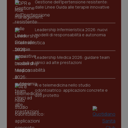
Gestione dell'Ipertensione resistente:
PHPSESSID
Sessio
PHP.net
dalle Linee Guida alle terapie innovative
www.quotidianosanita.it
Leadership Infermieristica 2026: nuovi
modelli di responsabilità e autonomia
Leadership Medica 2026: guidare team
clinici ad alte prestazioni
AI e telemedicina nello studio
odontoiatrico: applicazioni concrete e
uso protetto
_ga_KM60CM4NPH
.quotidianosanita.it
1 anno
mes