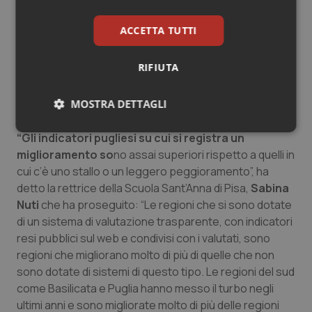
nell’assistenza materno-infantile. Si confermano le
eccellenze in campo oncologico, in materia di tempi di
ACCETTA TUTTI
attesa per la chirurgia oncologica e in tema di percorsi
integrati oncologici. “E’ una buona notizia: sul cancro il
RIFIUTA
sistema Puglia non ha nulla da invidiare fuori e punta a
tenere vicino casa la gestione di disagio estremo.
MOSTRA DETTAGLI
L’assistenza diventa poi sempre più territoriale”.
Necessari
Statistici
Marketing
“Gli indicatori pugliesi su cui si registra un
miglioramento so
no assai superiori rispetto a quelli in
cui c’è uno stallo o un leggero peggioramento”, ha
detto la rettrice della Scuola Sant’Anna di Pisa,
Sabina
Nuti
che ha proseguito: “Le regioni che si sono dotate
di un sistema di valutazione trasparente, con indicatori
Necessari
Statistici
Marketing
resi pubblici sul web e condivisi con i valutati, sono
regioni che migliorano molto di più di quelle che non
I cookie necessari contribuiscono a rendere fruibile il
sito web abilitandone funzionalità di base quali la
sono dotate di sistemi di questo tipo. Le regioni del sud
navigazione sulle pagine e l'accesso alle aree
come Basilicata e Puglia hanno messo il turbo negli
protette del sito. Il sito web non è in grado di
funzionare correttamente senza questi cookie.
ultimi anni e sono migliorate molto di più delle regioni