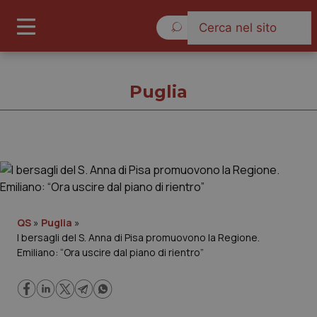
Lunedì 10 Agosto 2026
Puglia
Puglia
Cronache
QS
»
Puglia
»
I bersagli del S. Anna di Pisa promuovono la Regione.
Governo e Parlamento
Emiliano: “Ora uscire dal piano di rientro”
Regioni e Asl
Lavoro e Professioni