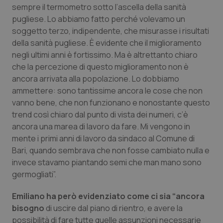
Valle D’Aosta
Oncodermatologia
sempre il termometro sotto l’ascella della sanità
pugliese. Lo abbiamo fatto perché volevamo un
Veneto
Oncoematologia
soggetto terzo, indipendente, che misurasse i risultati
della sanità pugliese. È evidente che il miglioramento
Oncologia & Nutrizione
negli ultimi anni è fortissimo. Ma è altrettanto chiaro
che la percezione di questo miglioramento non è
ancora arrivata alla popolazione. Lo dobbiamo
Psoriasi & pelle
ammettere: sono tantissime ancora le cose che non
vanno bene, che non funzionano e nonostante questo
Quotidiano Cardiologia
trend così chiaro dal punto di vista dei numeri, c’è
ancora una marea di lavoro da fare. Mi vengono in
Quotidiano Chirurgia
mente i primi anni di lavoro da sindaco al Comune di
Bari, quando sembrava che non fosse cambiato nulla e
Quotidiano Oncologia
invece stavamo piantando semi che man mano sono
germogliati”.
Quotidiano Pediatria
Emiliano ha però evidenziato come ci sia “ancora
bisogno
Rene & patologie urogenitali
di uscire dal piano di rientro, e avere la
possibilità di fare tutte quelle assunzioni necessarie