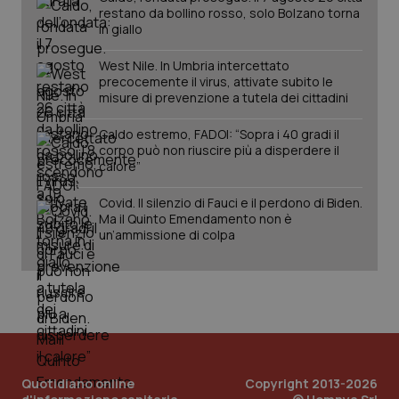
You
restano da bollino rosso, solo Bolzano torna
ten
in giallo
pre
del
vid
West Nile. In Umbria intercettato
inco
precocemente il virus, attivate subito le
può
misure di prevenzione a tutela dei cittadini
det
vis
web
Caldo estremo, FADOI: “Sopra i 40 gradi il
uti
nuo
corpo può non riuscire più a disperdere il
ver
calore”
dell
You
Covid. Il silenzio di Fauci e il perdono di Biden.
YSC
Sessione
Que
Google LLC
Ma il Quinto Emendamento non è
imp
.youtube.com
un’ammissione di colpa
You
ten
vis
vid
__Secure-
.youtube.com
5 mesi 4
Que
ROLLOUT_TOKEN
settimane
imp
You
ges
del
e d
per
Quotidiano online
Copyright 2013-2026
del
ute