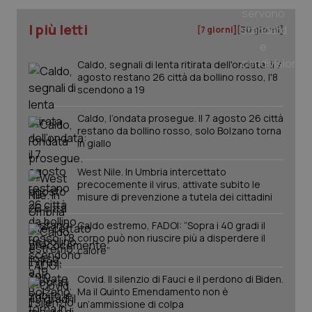
I più letti
[7 giorni]
[30 giorni]
Caldo, segnali di lenta ritirata dell'ondata: il 7
agosto restano 26 città da bollino rosso, l'8
scendono a 19
Caldo, l’ondata prosegue. Il 7 agosto 26 città
restano da bollino rosso, solo Bolzano torna
in giallo
West Nile. In Umbria intercettato
precocemente il virus, attivate subito le
misure di prevenzione a tutela dei cittadini
PHPSESSID
Sessio
PHP.net
Caldo estremo, FADOI: “Sopra i 40 gradi il
www.quotidianosanita.it
corpo può non riuscire più a disperdere il
calore”
Covid. Il silenzio di Fauci e il perdono di Biden.
Ma il Quinto Emendamento non è
un’ammissione di colpa