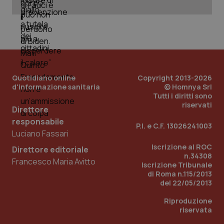
Quotidiano online
Copyright 2013-2026
d'informazione sanitaria
© Homnya Srl
Tutti i diritti sono
riservati
Direttore
_ga_KM60CM4NPH
.quotidianosanita.it
1 anno
responsabile
mes
P.I. e C.F. 13026241003
Luciano Fassari
Iscrizione al ROC
Direttore editoriale
n.34308
Francesco Maria Avitto
Iscrizione Tribunale
di Roma n.115/2013
del 22/05/2013
Riproduzione
riservata
Fornitore
/
Nome
Scadenza
Descrizion
Dominio