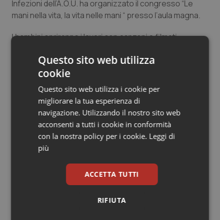
Infezioni dell’A.O.U. ha organizzato il congresso “Le
Salute orale & impianti
mani nella vita, la vita nelle mani “ presso l’aula magna.
Sangue & coagulazione
I bambini apriranno i lavori con canzoni e filmati
sull’igiene delle mani e porteranno i loro disegni.
Questo sito web utilizza
Tiroide
cookie
18 Aprile 2019
Tumore al seno
Questo sito web utilizza i cookie per
© Riproduzione riservata
migliorare la tua esperienza di
navigazione. Utilizzando il nostro sito web
Tumore ovarico
acconsenti a tutti i cookie in conformità
con la nostra policy per i cookie.
Leggi di
Tumori del Polmone & Testa Collo
più
Tumori gastrointestinali
Potrebbe interessarti in
ACCETTA TUTTI
Piemonte
Ulcera & Reflusso
RIFIUTA
Vaccini