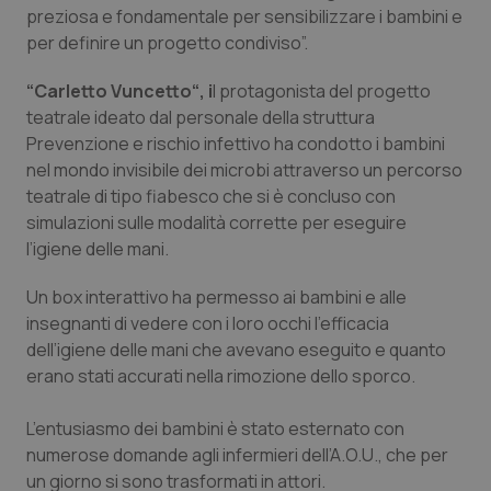
preziosa e fondamentale per sensibilizzare i bambini e
Piemonte
HIV
per definire un progetto condiviso”.
“Carletto Vuncetto“, i
l protagonista del progetto
Provincia Autonoma di Bolzano
Infezioni & Febbre
teatrale ideato dal personale della struttura
Prevenzione e rischio infettivo ha condotto i bambini
Provincia Autonoma di Trento
Ipertensione & Scompenso
nel mondo invisibile dei microbi attraverso un percorso
teatrale di tipo fiabesco che si è concluso con
Puglia
Malattie rare
simulazioni sulle modalità corrette per eseguire
l’igiene delle mani.
Sardegna
Malattia di Crohn & Rettocolite Ulcerosa
Un box interattivo ha permesso ai bambini e alle
Sicilia
Neuroscienze & patologie neurodegenerative
insegnanti di vedere con i loro occhi l’efficacia
dell’igiene delle mani che avevano eseguito e quanto
erano stati accurati nella rimozione dello sporco.
Toscana
Obesità
L’entusiasmo dei bambini è stato esternato con
Umbria
Oftalmologia
numerose domande agli infermieri dell’A.O.U., che per
un giorno si sono trasformati in attori.