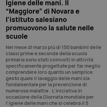
Igiene delle mani. Il
“Maggiore” di Novara e
Scienza e Farmaci
l’istituto salesiano
Studi e Analisi
promuovono la salute nelle
scuole
Lettere al direttore
Nel mese di marzo più di 150 bambini delle
Edizioni Regionali
classi prime e seconde della scuola
primaria sono stati coinvolti in attività
QS Pro
specificamente progettate per far meglio
comprendere loro quanto un semplice
Professionisti Sanitari.AI
gesto quale il lavaggio delle mani sia
fondamentale per la prevenzione di
Abruzzo
QS Pro Gold
numerose malattie . L’iniziativa in
occasione della Giornata mondiale per
QS Club
Newsletter
Basilicata
Artrite & artrosi
l’igiene delle mani che si celebra il 5