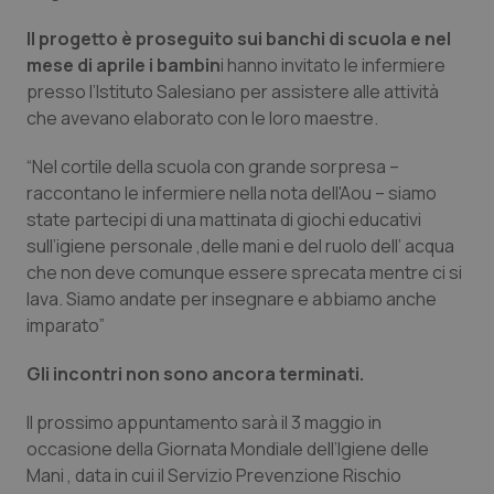
Valle D’Aosta
Oncodermatologia
Il progetto è proseguito sui banchi di scuola e nel
Veneto
Oncoematologia
mese di aprile i bambin
i hanno invitato le infermiere
presso l’Istituto Salesiano per assistere alle attività
Oncologia & Nutrizione
che avevano elaborato con le loro maestre.
“Nel cortile della scuola con grande sorpresa –
Psoriasi & pelle
raccontano le infermiere nella nota dell'Aou – siamo
state partecipi di una mattinata di giochi educativi
Quotidiano Cardiologia
sull’igiene personale ,delle mani e del ruolo dell’ acqua
che non deve comunque essere sprecata mentre ci si
Quotidiano Chirurgia
lava. Siamo andate per insegnare e abbiamo anche
imparato”
Quotidiano Oncologia
Gli incontri non sono ancora terminati.
Quotidiano Pediatria
Il prossimo appuntamento sarà il 3 maggio in
occasione della Giornata Mondiale dell’Igiene delle
Rene & patologie urogenitali
Mani , data in cui il Servizio Prevenzione Rischio