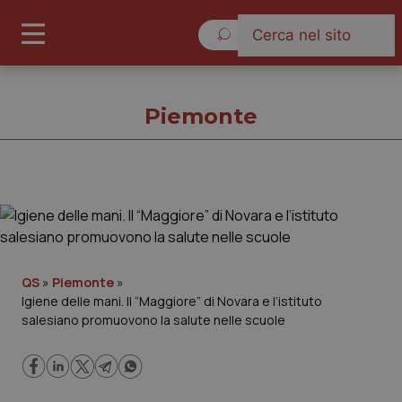
Lunedì 10 Agosto 2026
Piemonte
Piemonte
Cronache
QS
»
Piemonte
»
Igiene delle mani. Il “Maggiore” di Novara e l’istituto
Governo e Parlamento
salesiano promuovono la salute nelle scuole
Regioni e Asl
Lavoro e Professioni