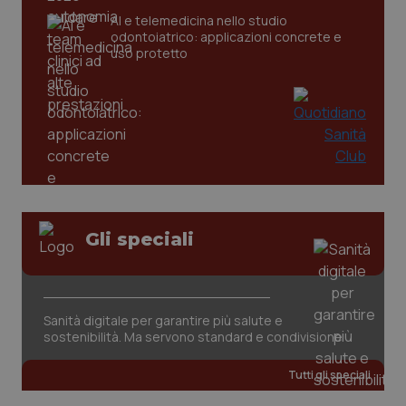
AI e telemedicina nello studio
tracking-sites-ironfish-
www.quotidianosanita.it
4
odontoiatrico: applicazioni concrete e
tracking-enable
settim
uso protetto
2 gior
tracking-sites-ironfish-
www.quotidianosanita.it
4
session-id
settim
2 gior
Gli speciali
_ga
1 anno
Google LLC
mes
.quotidianosanita.it
Sanità digitale per garantire più salute e
sostenibilità. Ma servono standard e condivisione
Tutti gli speciali