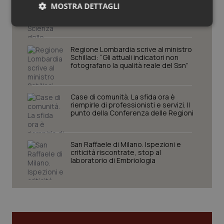
Settimana della Scienza dello
MOSTRA DETTAGLI
Spallanzani: capire la ricerca per
comprendere il presente
Necessari
Statistici
Marketing
Regione Lombardia scrive al ministro
Schillaci: “Gli attuali indicatori non
fotografano la qualità reale del Ssn”
Case di comunità. La sfida ora è
Necessari
Statistici
Marketing
riempirle di professionisti e servizi. Il
punto della Conferenza delle Regioni
I cookie necessari contribuiscono a rendere fruibile il
sito web abilitandone funzionalità di base quali la
navigazione sulle pagine e l'accesso alle aree
protette del sito. Il sito web non è in grado di
San Raffaele di Milano. Ispezioni e
funzionare correttamente senza questi cookie.
criticità riscontrate, stop al
laboratorio di Embriologia
Nome
Fornitore
/
Dominio
Scaden
VISITOR_PRIVACY_METADATA
5 mesi
YouTube
settim
.youtube.com