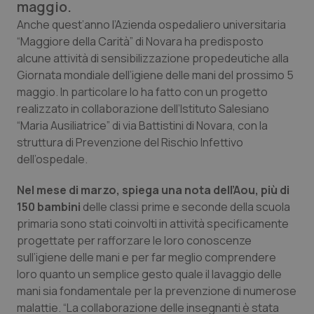
maggio.
Calabria
Asma & BPCO
Anche quest’anno l’Azienda ospedaliero universitaria
“Maggiore della Carità” di Novara ha predisposto
Campania
Car-T
alcune attività di sensibilizzazione propedeutiche alla
Giornata mondiale dell’igiene delle mani del prossimo 5
Emilia-Romagna
Colesterolo & coronaropatie
maggio. In particolare lo ha fatto con un progetto
realizzato in collaborazione dell’Istituto Salesiano
Friuli Venezia Giulia
Dermatite Atopica
“Maria Ausiliatrice” di via Battistini di Novara, con la
struttura di Prevenzione del Rischio Infettivo
Lazio
Diabete & glucometri
dell’ospedale.
Nel mese di marzo, spiega una nota dell’Aou, più di
Liguria
Disturbi dell’umore
150 bambini
delle classi prime e seconde della scuola
primaria sono stati coinvolti in attività specificamente
Lombardia
Dolore
progettate per rafforzare le loro conoscenze
sull’igiene delle mani e per far meglio comprendere
Marche
Donna & Salute
loro quanto un semplice gesto quale il lavaggio delle
mani sia fondamentale per la prevenzione di numerose
Molise
Epatiti
malattie. “La collaborazione delle insegnanti è stata