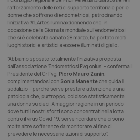
Il Consiglio regionale del Friuli Venezia Giulia sostiene il
Calabria
Asma & BPCO
rafforzamento delle reti di supporto territoriale per le
donne che soffrono di endometriosi, patrocinando
Campania
Car-T
l’iniziativa #LArtesilluminaxdonnendo che, in
occasione della Giornata mondiale sull'endometriosi
Emilia-Romagna
Colesterolo & coronaropatie
che si è celebrata sabato 28 marzo, ha portato molti
luoghi storici e artistici a essere illuminati di giallo.
Friuli Venezia Giulia
Dermatite Atopica
“Abbiamo sposato totalmente l’iniziativa proposta
dall’associazione ‘Endometriosi Fvg onlus’ – conferma il
Lazio
Diabete & glucometri
Presidente del Cr Fvg,
Piero Mauro Zanin
,
complimentandosi con
Sonia Manente
che guida il
Liguria
Disturbi dell’umore
sodalizio – perché serve prestare attenzione a una
patologia che, purtroppo, colpisce statisticamente
Lombardia
Dolore
una donna su dieci. A maggior ragione in un periodo
dove tutti i nostri sforzi sono concentrati nella lotta
Marche
Donna & Salute
contro il virus Covid-19, serve ricordare che ci sono
molte altre sofferenze da monitorare al fine di
prevedere le necessarie azioni di supporto”.
Molise
Epatiti