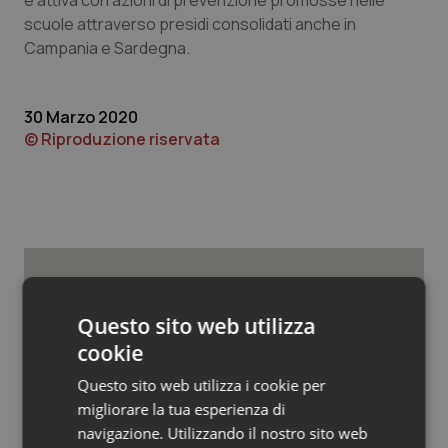
è attiva con azioni di prevenzione promosse nelle
Valle D’Aosta
Oncodermatologia
scuole attraverso presidi consolidati anche in
Campania e Sardegna.
Veneto
Oncoematologia
Oncologia & Nutrizione
30 Marzo 2020
© Riproduzione riservata
Psoriasi & pelle
Quotidiano Cardiologia
Quotidiano Chirurgia
Potrebbe interessarti in
Quotidiano Oncologia
Questo sito web utilizza
Friuli Venezia Giulia
cookie
Quotidiano Pediatria
Questo sito web utilizza i cookie per
Cresce la ricerca in Emilia-Romagna:
migliorare la tua esperienza di
Rene & patologie urogenitali
nel 2025 condotti 1.530 studi, il
navigazione. Utilizzando il nostro sito web
numero più alto degli ultimi cinque