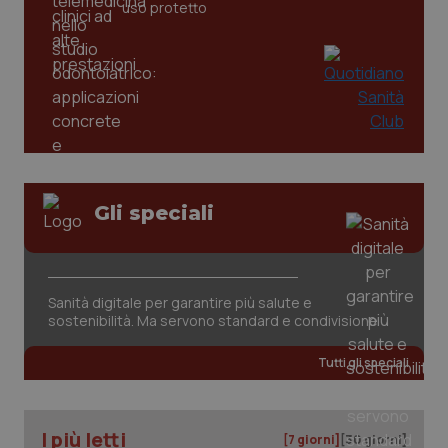
settim
www.quotidianosanita.it
uso protetto
Gli speciali
tracking-sites-ironfish-
www.quotidianosanita.it
4
tracking-enable
settim
2 gior
Sanità digitale per garantire più salute e
sostenibilità. Ma servono standard e condivisione
tracking-sites-ironfish-
www.quotidianosanita.it
4
Tutti gli speciali
session-id
settim
2 gior
I più letti
[7 giorni]
[30 giorni]