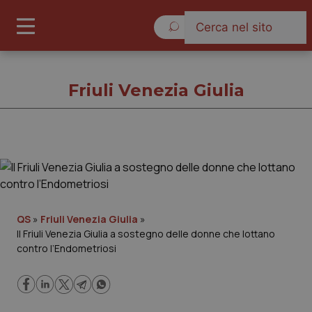
Venerdì 7 Agosto 2026
Friuli Venezia Giulia
Friuli Venezia Giulia
Cronache
QS
»
Friuli Venezia Giulia
»
Il Friuli Venezia Giulia a sostegno delle donne che lottano
Governo e Parlamento
contro l’Endometriosi
Regioni e Asl
Lavoro e Professioni