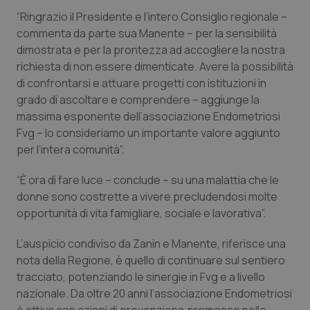
“Ringrazio il Presidente e l’intero Consiglio regionale –
Piemonte
HIV
commenta da parte sua Manente – per la sensibilità
dimostrata e per la prontezza ad accogliere la nostra
Provincia Autonoma di Bolzano
Infezioni & Febbre
richiesta di non essere dimenticate. Avere la possibilità
di confrontarsi e attuare progetti con istituzioni in
Provincia Autonoma di Trento
Ipertensione & Scompenso
grado di ascoltare e comprendere – aggiunge la
massima esponente dell’associazione Endometriosi
Puglia
Malattie rare
Fvg – lo consideriamo un importante valore aggiunto
per l’intera comunità”.
Sardegna
Malattia di Crohn & Rettocolite Ulcerosa
“È ora di fare luce – conclude – su una malattia che le
donne sono costrette a vivere precludendosi molte
Sicilia
Neuroscienze & patologie neurodegenerative
opportunità di vita famigliare, sociale e lavorativa”.
Toscana
Obesità
L’auspicio condiviso da Zanin e Manente, riferisce una
nota della Regione, è quello di continuare sul sentiero
Umbria
Oftalmologia
tracciato, potenziando le sinergie in Fvg e a livello
nazionale. Da oltre 20 anni l’associazione Endometriosi