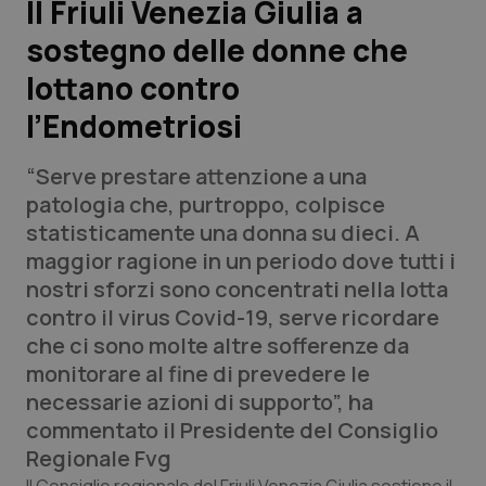
Il Friuli Venezia Giulia a
sostegno delle donne che
Scienza e Farmaci
lottano contro
Studi e Analisi
l’Endometriosi
Lettere al direttore
“Serve prestare attenzione a una
patologia che, purtroppo, colpisce
Edizioni Regionali
statisticamente una donna su dieci. A
maggior ragione in un periodo dove tutti i
QS Pro
nostri sforzi sono concentrati nella lotta
contro il virus Covid-19, serve ricordare
Professionisti Sanitari.AI
che ci sono molte altre sofferenze da
monitorare al fine di prevedere le
Abruzzo
QS Pro Gold
necessarie azioni di supporto”, ha
commentato il Presidente del Consiglio
QS Club
Newsletter
Basilicata
Artrite & artrosi
Regionale Fvg