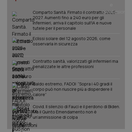
_ga
1 anno
Google LLC
mes
.quotidianosanita.it
Comparto Sanità. Firmato il contratto 2025-
2027. Aumenti fino a 240 euro per gli
infermieri, arriva il capitolo sull'IA e nuove
tutele per il personale
Eclissi solare del 12 agosto 2026, come
osservarla in sicurezza
Contratto sanità, valorizzati gli infermieri ma
penalizzate le altre professioni
Caldo estremo, FADOI: “Sopra i 40 gradi il
corpo può non riuscire più a disperdere il
calore”
Covid. Il silenzio di Fauci e il perdono di Biden.
Ma il Quinto Emendamento non è
un’ammissione di colpa