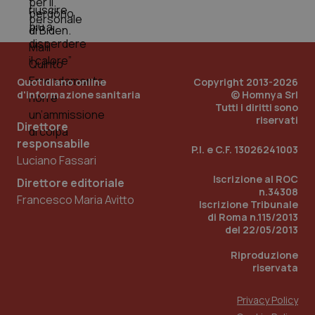
PHPSESSID
Sessio
PHP.net
www.quotidianosanita.it
Quotidiano online
Copyright 2013-2026
d'informazione sanitaria
© Homnya Srl
Tutti i diritti sono
riservati
Direttore
responsabile
P.I. e C.F. 13026241003
Luciano Fassari
Iscrizione al ROC
Direttore editoriale
n.34308
Francesco Maria Avitto
Iscrizione Tribunale
di Roma n.115/2013
del 22/05/2013
Riproduzione
riservata
Privacy Policy
_ga_KM60CM4NPH
.quotidianosanita.it
1 anno