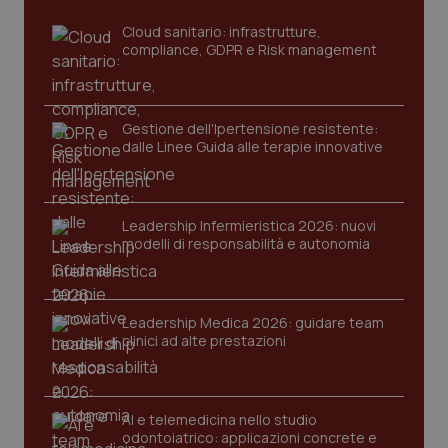
sito web abilitandone funzionalità di base quali la
navigazione sulle pagine e l'accesso alle aree
Cloud sanitario: infrastrutture,
protette del sito. Il sito web non è in grado di
compliance, GDPR e Risk management
funzionare correttamente senza questi cookie.
Nome
Fornitore
/
Dominio
Scaden
VISITOR_PRIVACY_METADATA
5 mesi
YouTube
settim
Gestione dell'Ipertensione resistente:
.youtube.com
dalle Linee Guida alle terapie innovative
Leadership Infermieristica 2026: nuovi
modelli di responsabilità e autonomia
Leadership Medica 2026: guidare team
clinici ad alte prestazioni
AI e telemedicina nello studio
CookieScriptConsent
5 mesi
odontoiatrico: applicazioni concrete e
CookieScript