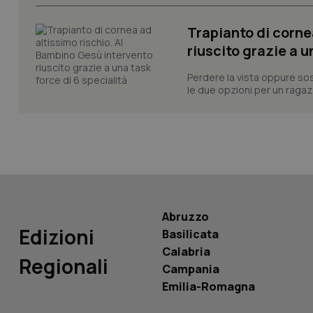
_ga_KM60CM4NPH
Trapianto di corne
riuscito grazie a u
Perdere la vista oppure sos
Nome
Nome
le due opzioni per un ragazz
VISITOR_INFO1_LIV
_ga_0VMQEQKQ1N
__Secure-YNID
Abruzzo
YSC
Edizioni
Basilicata
Calabria
__Secure-
Regionali
ROLLOUT_TOKEN
Campania
Emilia-Romagna
tracking-sites-
ironfish-tracking-
named-enable