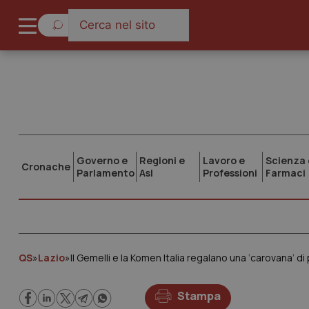
Governo e
Regioni e
Lavoro e
Scienza 
Cronache
Parlamento
Asl
Professioni
Farmaci
QS
»
Lazio
»
Il Gemelli e la Komen Italia regalano una ‘carovana’ d
Stampa