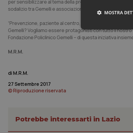
per sensibilizzare al tema della prevenzione fa parte dell
sodalizio tra Gemelli e associazione Susan G. Komen che tan
MOSTRA DET
“Prevenzione, paziente al centro, collaborazione con le is
Gemelli? Vogliamo essere protagonisti con tutto il nostr
Neces
Fondazione Policlinico Gemelli – di questa iniziativa insieme 
M.R.M.
M.R.M.
27 Settembre 2017
I cookie necessari con
e l'accesso alle aree 
© Riproduzione riservata
Nome
VISITOR_PRIVACY_
Potrebbe interessarti in Lazio