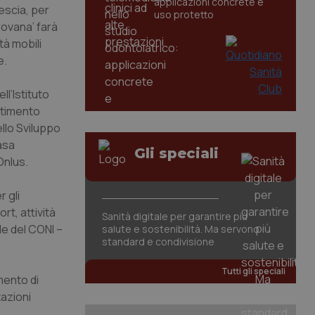
applicazioni concrete e
escia, per
uso protetto
rovana’ farà
tà mobili
e.
ll’Istituto
artimento
ello Sviluppo
Casa
Gli speciali
Onlus.
r gli
rt, attività
Sanità digitale per garantire più
le del CONI –
salute e sostenibilità. Ma servono
standard e condivisione
Tutti gli speciali
mento di
tazioni