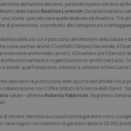
revenzione del tumore del seno, partendo il primo ottobre da Br
inistro della Salute
Beatrice Lorenzin
. Durante il mese la ‘ca
a; una ‘sosta’ speciale sarà quella dedicata ad Amatrice. Tre uni
che di prevenzione, soprattutto alle categorie più svantaggiat
ella Repubblica e con il patrocinio del Ministero della Salute e de
no ha come partner anche il Comitato Olimpico Nazionale, il Dip
prevenzione anche nelle carceri), il Dicastero per il Servizio d
di istituzioni sanitarie e organizzazioni no-profit (nel Lazio, 
ici e privati, quali Fondazione Johnson & Johnson e Enel Cuore 
e laboratori di promozione dello sport e dell’attività fisica pe
n collaborazione con CONI e Istituto di Scienza dello Sport. “Spo
della salute – afferma
Roberto Fabbricini
, Segretario Genera
ni”.
se di ottobre. Nei mesi successivi proseguiranno con lo svolgi
n varie regioni con l’obiettivo di garantire almeno 25.000 pres