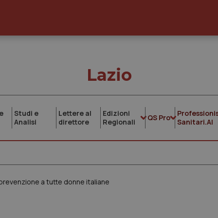
Lazio
e
Studi e
Lettere al
Edizioni
Professionis
QS Pro
Analisi
direttore
Regionali
Sanitari.AI
i prevenzione a tutte donne italiane