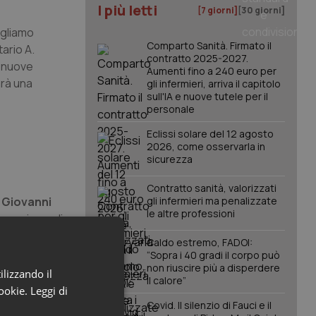
I più letti
[7 giorni]
[30 giorni]
ogliamo
Comparto Sanità. Firmato il
tario A.
contratto 2025-2027.
e nuove
Aumenti fino a 240 euro per
arà una
gli infermieri, arriva il capitolo
sull'IA e nuove tutele per il
personale
Eclissi solare del 12 agosto
2026, come osservarla in
sicurezza
Contratto sanità, valorizzati
r
Giovanni
gli infermieri ma penalizzate
le altre professioni
e a misura di
lute
Caldo estremo, FADOI:
“Sopra i 40 gradi il corpo può
non riuscire più a disperdere
ilizzando il
il calore”
rio A.
cookie.
Leggi di
territorio
Covid. Il silenzio di Fauci e il