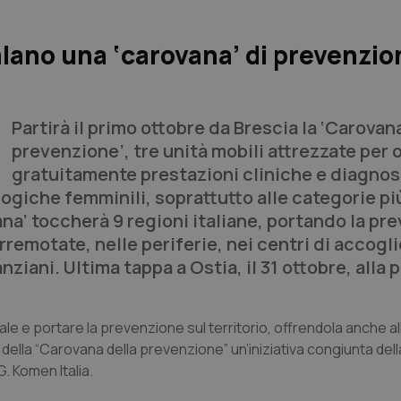
galano una ‘carovana’ di prevenzio
Partirà il primo ottobre da Brescia la ‘Carovan
prevenzione’, tre unità mobili attrezzate per o
gratuitamente prestazioni cliniche e diagnos
ogiche femminili, soprattutto alle categorie pi
ana’ toccherà 9 regioni italiane, portando la pr
rremotate, nelle periferie, nei centri di accogli
anziani. Ultima tappa a Ostia, il 31 ottobre, alla
nale e portare la prevenzione sul territorio, offrendola anche a
 della “Carovana della prevenzione” un’iniziativa congiunta dell
G. Komen Italia.