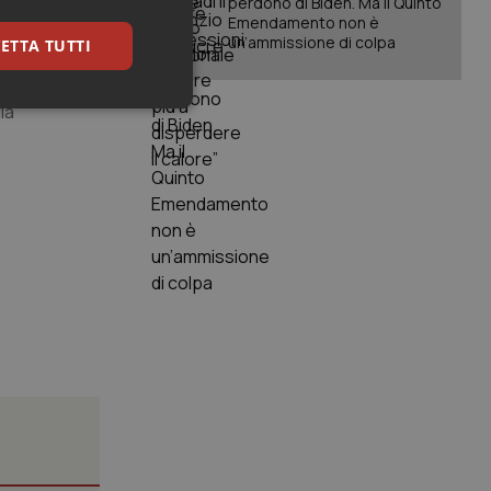
perdono di Biden. Ma il Quinto
torico
Emendamento non è
un’ammissione di colpa
ETTA TUTTI
oliclinico
la
keting
igazione sulle pagine
kie.
er memorizzare le
utente per la loro
 dati sul consenso
itiche e
tendo che le loro
ssioni future.