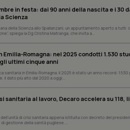
nt
5 mesi 3
Questo cookie viene utilizzato da
CookieScript
settimane
Script.com per ricordare le pref
www.quotidianosanita.it
bre in festa: dai 90 anni della nascita e i 30 d
sui cookie dei visitatori. È neces
dei cookie di Cookie-Script.com 
la Scienza
correttamente.
ish-
www.quotidianosanita.it
4
Questo cookie è impostato dall'a
ana della Scienza allo Spallanzani, un appuntamento aperto a tutti: ci
settimane
abilitare il sistema di tracking a
ne”, spiega la Dg Cristina Matranga, che invita a...
2 giorni
ish-
www.quotidianosanita.it
4
Questo cookie è impostato dall'a
settimane
assegnare un identificatore generi
2 giorni
n Emilia-Romagna: nel 2025 condotti 1.530 studi
1 anno 1
Questo nome di cookie è associa
Google LLC
gli ultimi cinque anni
mese
Universal Analytics, che è un a
.quotidianosanita.it
significativo del servizio di ana
utilizzato da Google. Questo cook
ca sanitaria in Emilia-Romagna. Il 2025 è stato un anno record: 1.530 g
per distinguere utenti unici as
, il dato più alto dal 2020 a oggi....
generato in modo casuale come i
cliente. È incluso in ogni richiest
sito e utilizzato per calcolare i dat
sessioni e campagne per i rapporti 
si sanitaria al lavoro, Decaro accelera su 118, l
Sessione
Cookie generato da applicazioni 
PHP.net
linguaggio PHP. Si tratta di un id
www.quotidianosanita.it
generico utilizzato per mantenere 
sessione utente. Normalmente 
generato in modo casuale, il mod
a, dell’unità di crisi sanitaria appena istituita con decreto del preside
utilizzato può essere specifico pe
di gestione della sanità pugliese,...
buon esempio è mantenere uno s
un utente tra le pagine.