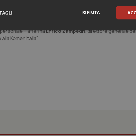
a nostra
mission
. Il giro di questa Carovana inoltre suggella lo s
ti frutti ha dato alla promozione della salute delle donne”.
RIFIUTA
TAGLI
ACC
tituzioni che operano nel sociale. Come poteva non esserci il P
o personale – afferma
Enrico Zampedri
, direttore generale del
sari
Statistici
Mar
alla Komen Italia”.
Necessari
Statistici
Marketing
tribuiscono a rendere fruibile il sito web abilitandone funzionalità di base quali la nav
protette del sito. Il sito web non è in grado di funzionare correttamente senza questi coo
Fornitore
/
Dominio
Scadenza
Descrizione
METADATA
5 mesi 4
Questo cookie viene utilizzato p
YouTube
settimane
scelte di consenso e privacy dell'
.youtube.com
interazione con il sito. Registra i
del visitatore riguardo a varie pol
impostazioni sulla privacy, garan
preferenze siano onorate nelle se