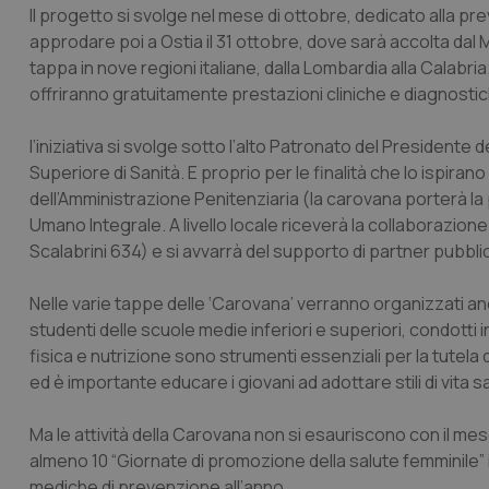
Il progetto si svolge nel mese di ottobre, dedicato alla p
approdare poi a Ostia il 31 ottobre, dove sarà accolta dal M
tappa in nove regioni italiane, dalla Lombardia alla Calabri
offriranno gratuitamente prestazioni cliniche e diagnosti
l’iniziativa si svolge sotto l’alto Patronato del Presidente d
Superiore di Sanità. E proprio per le finalità che lo ispira
dell’Amministrazione Penitenziaria (la carovana porterà la 
Umano Integrale. A livello locale riceverà la collaborazione 
Scalabrini 634) e si avvarrà del supporto di partner pubbl
Nelle varie tappe delle ‘Carovana’ verranno organizzati anch
studenti delle scuole medie inferiori e superiori, condotti i
fisica e nutrizione sono strumenti essenziali per la tutela 
ed è importante educare i giovani ad adottare stili di vita sa
Ma le attività della Carovana non si esauriscono con il me
almeno 10 “Giornate di promozione della salute femminile” i
mediche di prevenzione all’anno.