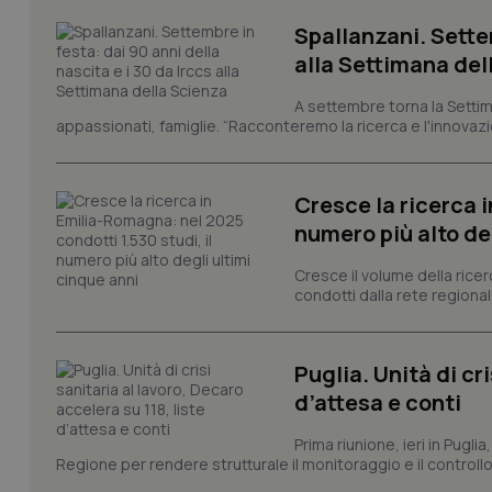
CookieScriptConse
Spallanzani. Settem
alla Settimana del
tracking-sites-ironf
A settembre torna la Settim
tracking-enable
appassionati, famiglie. “Racconteremo la ricerca e l'innovazio
tracking-sites-ironf
session-id
Cresce la ricerca i
_ga
numero più alto de
Cresce il volume della ricer
condotti dalla rete regionale
Puglia. Unità di cri
PHPSESSID
d’attesa e conti
Prima riunione, ieri in Pugli
Regione per rendere strutturale il monitoraggio e il controllo 