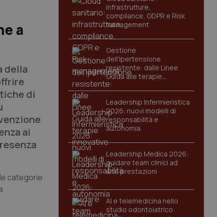
infrastrutture,
compliance, GDPR e Risk
management
ne a
Gestione
dell'Ipertensione
a della
resistente: dalle Linee
Guida alle terapie
ffrire
innovative
tiche di
Leadership Infermieristica
ù
2026: nuovi modelli di
evenzione
responsabilità e
autonomia
enza ai
 presenza
Leadership Medica 2026:
guidare team clinici ad
alte prestazioni
lle categorie
a
AI e telemedicina nello
studio odontoiatrico: