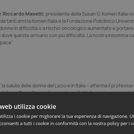
or
Riccardo Masetti
, presidente della Susan G. Komen Italia v
da tanti anni la Komen Italia e la Fondazione Policlinico Universi
 donne in difficoltà o a rischio oncologico aumentato e portar
i dove queste arrivano con più difficoltà. La nostra insomma s
 pace”.
 la salute delle donne del Lazio e in Italia – afferma il professo
Policlinico Gemelli – confermando nei fatti di essere un ospedal
ale. Iniziative come queste, che portano questo messaggio di sa
web utilizza cookie
ilizza i cookie per migliorare la tua esperienza di navigazione. Ut
i Raimondi
, Presidente della Fondazione Policlinico Universita
consenti a tutti i cookie in conformità con la nostra policy per i 
, che per noi è un modo essenziale di fare ospedale. Andare sul 