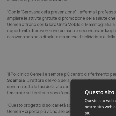
“Con la ‘Carovana della prevenzione’ – afferma il profess
ampliare le attività gratuite di promozione della salute che 
Gemelli offrono con la loro Unità Mobile di Mammografia a
opportunità di prevenzione primaria e secondaria in luogh
carovana non solo di salute ma anche di solidarietà e della
“Il Policlinico Gemelli è sempre più centro di riferimento per
Scambia
, Direttore del Polo della Salute della Donna del 
donna in tutte le fasi della vita e in ogni condizione soci
Questo sito 
femminile sul territorio sono fondamentali”.
Questo sito web ut
“Questo progetto di solidarietà sociale – afferma
Giovann
nostro sito web ac
Gemelli – ci porta più vicino alle persone e ai loro bisogni
più