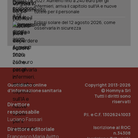
2027. Aumenti fino a 240 euro per gli
infermieri, arriva il capitolo sull'IA e nuove
tutele per il personale
Fornitore
/
Nome
Scadenza
Descrizion
Dominio
Eclissi solare del 12 agosto 2026, come
Nome
Fornitore
/
Dominio
Scadenza
Des
_ga_0VMQEQKQ1N
.quotidianosanita.it
1 anno 1
Questo
osservarla in sicurezza
mese
cookie
VISITOR_INFO1_LIVE
5 mesi 4
Que
Google LLC
viene
settimane
imp
.youtube.com
utilizzato
You
da Google
ten
Analytics
pre
per
del
mantener
vid
lo stato
inco
della
può
sessione.
det
vis
web
uti
Quotidiano online
Copyright 2013-2026
nuo
d'informazione sanitaria
© Homnya Srl
ver
Tutti i diritti sono
dell
You
riservati
Direttore
__Secure-YNID
.youtube.com
5 mesi 4
Que
responsabile
settimane
imp
P.I. e C.F. 13026241003
You
Luciano Fassari
ten
pre
Iscrizione al ROC
Direttore editoriale
del
n.34308
vid
Francesco Maria Avitto