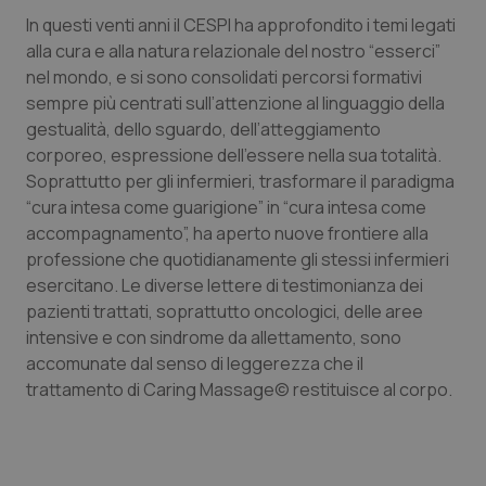
In questi venti anni il CESPI ha approfondito i temi legati
Piemonte
HIV
alla cura e alla natura relazionale del nostro “esserci”
nel mondo, e si sono consolidati percorsi formativi
Provincia Autonoma di Bolzano
Infezioni & Febbre
sempre più centrati sull’attenzione al linguaggio della
gestualità, dello sguardo, dell’atteggiamento
Provincia Autonoma di Trento
Ipertensione & Scompenso
corporeo, espressione dell’essere nella sua totalità.
Soprattutto per gli infermieri, trasformare il paradigma
Puglia
Malattie rare
“cura intesa come guarigione” in “cura intesa come
accompagnamento”, ha aperto nuove frontiere alla
professione che quotidianamente gli stessi infermieri
Sardegna
Malattia di Crohn & Rettocolite Ulcerosa
esercitano. Le diverse lettere di testimonianza dei
pazienti trattati, soprattutto oncologici, delle aree
Sicilia
Neuroscienze & patologie neurodegenerative
intensive e con sindrome da allettamento, sono
accomunate dal senso di leggerezza che il
Toscana
Obesità
trattamento di Caring Massage© restituisce al corpo.
Umbria
Oftalmologia