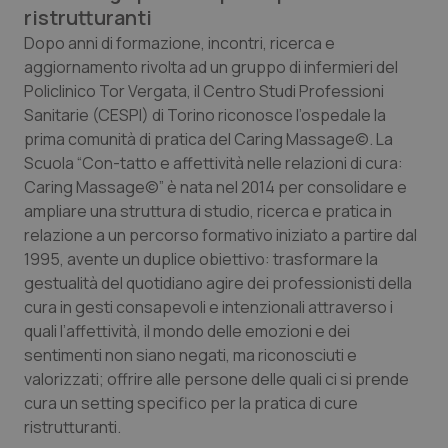
Calabria
Asma & BPCO
ristrutturanti
Dopo anni di formazione, incontri, ricerca e
Campania
Car-T
aggiornamento rivolta ad un gruppo di infermieri del
Policlinico Tor Vergata, il Centro Studi Professioni
Sanitarie (CESPI) di Torino riconosce l’ospedale la
Emilia-Romagna
Colesterolo & coronaropatie
prima comunità di pratica del Caring Massage©. La
Scuola “Con-tatto e affettività nelle relazioni di cura:
Friuli Venezia Giulia
Dermatite Atopica
Caring Massage©” è nata nel 2014 per consolidare e
ampliare una struttura di studio, ricerca e pratica in
Lazio
Diabete & glucometri
relazione a un percorso formativo iniziato a partire dal
1995, avente un duplice obiettivo: trasformare la
Liguria
Disturbi dell’umore
gestualità del quotidiano agire dei professionisti della
cura in gesti consapevoli e intenzionali attraverso i
Lombardia
Dolore
quali l’affettività, il mondo delle emozioni e dei
sentimenti non siano negati, ma riconosciuti e
Marche
Donna & Salute
valorizzati; offrire alle persone delle quali ci si prende
cura un setting specifico per la pratica di cure
ristrutturanti.
Molise
Epatiti