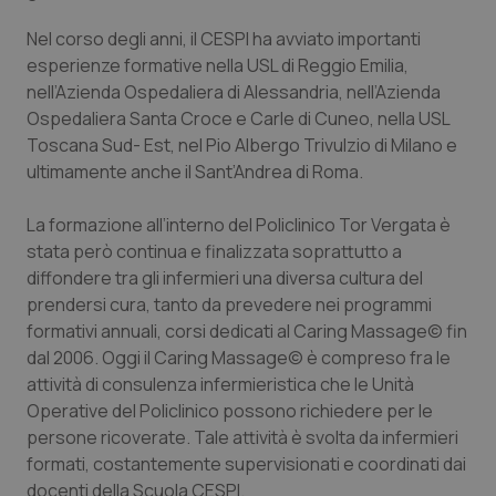
Salute orale & impianti
Nel corso degli anni, il CESPI ha avviato importanti
esperienze formative nella USL di Reggio Emilia,
Sangue & coagulazione
nell’Azienda Ospedaliera di Alessandria, nell’Azienda
Ospedaliera Santa Croce e Carle di Cuneo, nella USL
Tiroide
Toscana Sud- Est, nel Pio Albergo Trivulzio di Milano e
ultimamente anche il Sant’Andrea di Roma.
Tumore al seno
La formazione all’interno del Policlinico Tor Vergata è
stata però continua e finalizzata soprattutto a
Tumore ovarico
diffondere tra gli infermieri una diversa cultura del
prendersi cura, tanto da prevedere nei programmi
Tumori del Polmone & Testa Collo
formativi annuali, corsi dedicati al Caring Massage© fin
dal 2006. Oggi il Caring Massage© è compreso fra le
Tumori gastrointestinali
attività di consulenza infermieristica che le Unità
Operative del Policlinico possono richiedere per le
Ulcera & Reflusso
persone ricoverate. Tale attività è svolta da infermieri
formati, costantemente supervisionati e coordinati dai
Vaccini
docenti della Scuola CESPI.