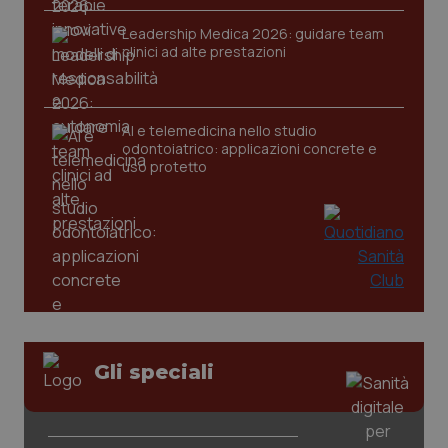
Leadership Medica 2026: guidare team
clinici ad alte prestazioni
AI e telemedicina nello studio
odontoiatrico: applicazioni concrete e
uso protetto
Gli speciali
PHPSESSID
Sessio
PHP.net
www.quotidianosanita.it