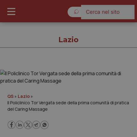
Sabato 8 Agosto 2026
Lazio
Lazio
Cronache
QS
»
Lazio
»
Il Policlinico Tor Vergata sede della prima comunità di pratica
Governo e Parlamento
del Caring Massage
Regioni e Asl
Lavoro e Professioni