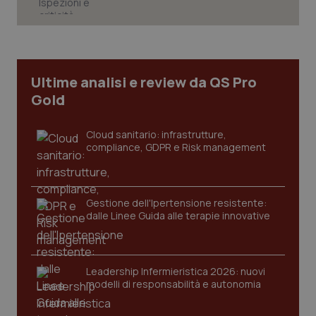
tracking-sites-ironfish-
www.quotidianosanita.it
4
tracking-enable
settim
Ultime analisi e review da QS Pro
2 gior
Gold
Cloud sanitario: infrastrutture,
compliance, GDPR e Risk management
tracking-sites-ironfish-
www.quotidianosanita.it
4
session-id
settim
2 gior
Gestione dell'Ipertensione resistente:
dalle Linee Guida alle terapie innovative
_ga
1 anno
Google LLC
mes
.quotidianosanita.it
Leadership Infermieristica 2026: nuovi
modelli di responsabilità e autonomia