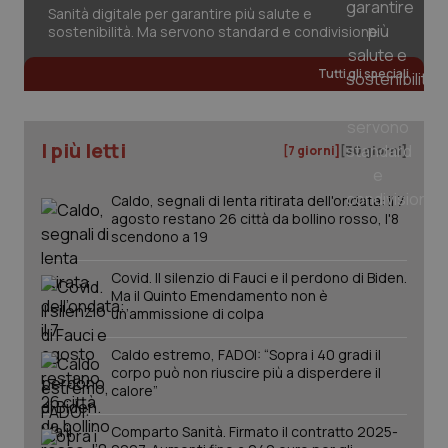
Sanità digitale per garantire più salute e
sostenibilità. Ma servono standard e condivisione
Tutti gli speciali
I più letti
[7 giorni]
[30 giorni]
Caldo, segnali di lenta ritirata dell'ondata: il 7
agosto restano 26 città da bollino rosso, l'8
scendono a 19
Covid. Il silenzio di Fauci e il perdono di Biden.
Ma il Quinto Emendamento non è
_ga_KM60CM4NPH
.quotidianosanita.it
1 anno
mes
un’ammissione di colpa
Caldo estremo, FADOI: “Sopra i 40 gradi il
corpo può non riuscire più a disperdere il
calore”
Comparto Sanità. Firmato il contratto 2025-