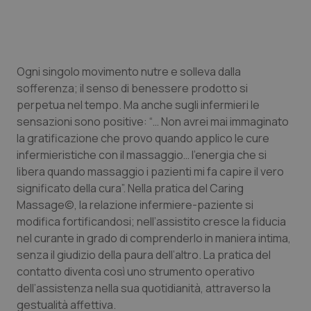
Valle D’Aosta
Oncodermatologia
Veneto
Oncoematologia
Ogni singolo movimento nutre e solleva dalla
Oncologia & Nutrizione
sofferenza; il senso di benessere prodotto si
perpetua nel tempo. Ma anche sugli infermieri le
Psoriasi & pelle
sensazioni sono positive: “… Non avrei mai immaginato
la gratificazione che provo quando applico le cure
Quotidiano Cardiologia
infermieristiche con il massaggio… l’energia che si
libera quando massaggio i pazienti mi fa capire il vero
Quotidiano Chirurgia
significato della cura”. Nella pratica del Caring
Massage©, la relazione infermiere-paziente si
Quotidiano Oncologia
modifica fortificandosi; nell’assistito cresce la fiducia
nel curante in grado di comprenderlo in maniera intima,
Quotidiano Pediatria
senza il giudizio della paura dell’altro. La pratica del
contatto diventa così uno strumento operativo
dell’assistenza nella sua quotidianità, attraverso la
Rene & patologie urogenitali
gestualità affettiva.