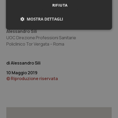
RIFIUTA
Massage©, si costituisca in “team work” e, supportato
dalle rispettive Direzioni, possa condividere attività,
formazione, ricerca e protocolli di cura.
MOSTRA DETTAGLI
Necessari
Statistici
Marketing
Alessandro Sili
UOC Direzione Professioni Sanitarie
Policlinico Tor Vergata – Roma
Alessandro Sili
Necessari
Statistici
Marketing
10 Maggio 2019
I cookie necessari contribuiscono a rendere fruibile il
© Riproduzione riservata
sito web abilitandone funzionalità di base quali la
navigazione sulle pagine e l'accesso alle aree
protette del sito. Il sito web non è in grado di
funzionare correttamente senza questi cookie.
Nome
Fornitore
/
Dominio
Scaden
VISITOR_PRIVACY_METADATA
5 mesi
YouTube
settim
.youtube.com