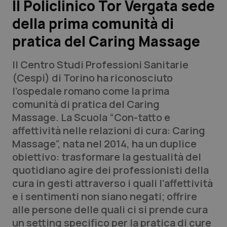
Il Policlinico Tor Vergata sede
della prima comunità di
Scienza e Farmaci
pratica del Caring Massage
Studi e Analisi
Il Centro Studi Professioni Sanitarie
Lettere al direttore
(Cespi) di Torino ha riconosciuto
l’ospedale romano come la prima
Edizioni Regionali
comunità di pratica del Caring
Massage. La Scuola “Con-tatto e
QS Pro
affettività nelle relazioni di cura: Caring
Massage”, nata nel 2014, ha un duplice
Professionisti Sanitari.AI
obiettivo: trasformare la gestualità del
quotidiano agire dei professionisti della
Abruzzo
QS Pro Gold
cura in gesti attraverso i quali l’affettività
e i sentimenti non siano negati; offrire
QS Club
Newsletter
Basilicata
Artrite & artrosi
alle persone delle quali ci si prende cura
un setting specifico per la pratica di cure