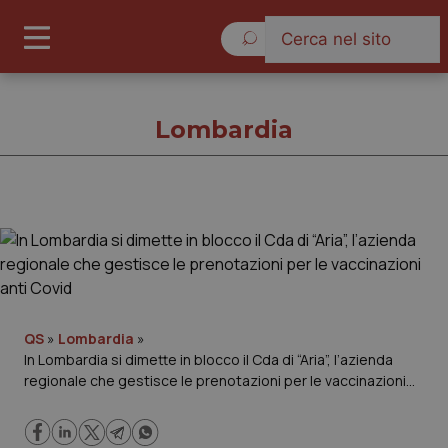
Domenica 9 Agosto 2026
Lombardia
Lombardia
Cronache
Governo e Parlamento
QS
»
Lombardia
»
In Lombardia si dimette in blocco il Cda di “Aria”, l’azienda
regionale che gestisce le prenotazioni per le vaccinazioni
Regioni e Asl
anti Covid
Lavoro e Professioni