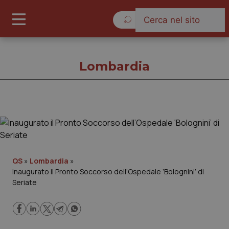
Domenica 9 Agosto 2026
Lombardia
Lombardia
Cronache
QS
»
Lombardia
»
Inaugurato il Pronto Soccorso dell’Ospedale ‘Bolognini’ di
Governo e Parlamento
Seriate
Regioni e Asl
Lavoro e Professioni