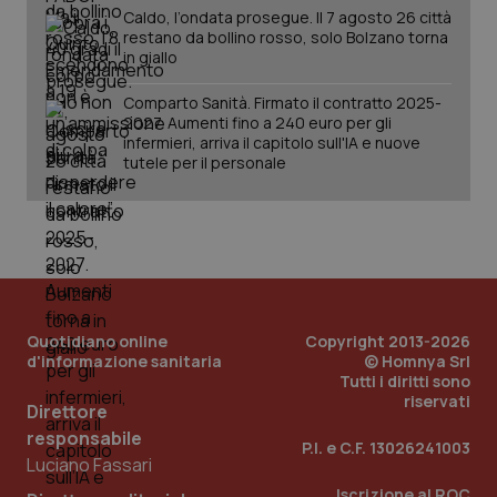
Caldo, l’ondata prosegue. Il 7 agosto 26 città
restano da bollino rosso, solo Bolzano torna
in giallo
Comparto Sanità. Firmato il contratto 2025-
2027. Aumenti fino a 240 euro per gli
infermieri, arriva il capitolo sull'IA e nuove
tutele per il personale
Quotidiano online
Copyright 2013-2026
_ga_KM60CM4NPH
.quotidianosanita.it
1 anno
d'informazione sanitaria
© Homnya Srl
mes
Tutti i diritti sono
riservati
Direttore
responsabile
P.I. e C.F. 13026241003
Luciano Fassari
Iscrizione al ROC