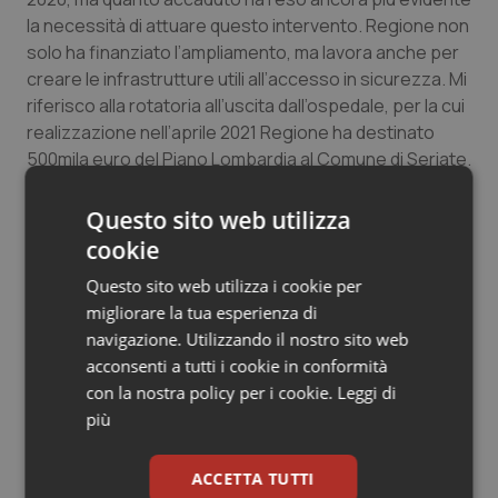
Salute orale & impianti
la necessità di attuare questo intervento. Regione non
solo ha finanziato l’ampliamento, ma lavora anche per
creare le infrastrutture utili all’accesso in sicurezza. Mi
Sangue & coagulazione
riferisco alla rotatoria all’uscita dall’ospedale, per la cui
realizzazione nell’aprile 2021 Regione ha destinato
Tiroide
500mila euro del Piano Lombardia al Comune di Seriate.
E ancora, supportiamo la richiesta avanzata dal
Tumore al seno
Comune di Seriate, e condivisa da altre amministrazioni
Questo sito web utilizza
locali, di realizzare una fermata del treno in prossimità
cookie
Tumore ovarico
del Bolognini”.
Questo sito web utilizza i cookie per
migliorare la tua esperienza di
Tumori del Polmone & Testa Collo
navigazione. Utilizzando il nostro sito web
08 Aprile 2022
acconsenti a tutti i cookie in conformità
© Riproduzione riservata
Tumori gastrointestinali
con la nostra policy per i cookie.
Leggi di
più
Ulcera & Reflusso
ACCETTA TUTTI
Vaccini