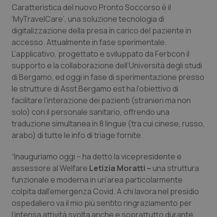
Caratteristica del nuovo Pronto Soccorso è il
Piemonte
HIV
‘MyTravelCare’, una soluzione tecnologia di
digitalizzazione della presa in carico del paziente in
Provincia Autonoma di Bolzano
Infezioni & Febbre
accesso. Attualmente in fase sperimentale.
L’applicativo, progettato e sviluppato da Ferbcon il
supporto e la collaborazione dell’Università degli studi
Provincia Autonoma di Trento
Ipertensione & Scompenso
di Bergamo, ed oggi in fase di sperimentazione presso
le strutture di Asst Bergamo est ha l’obiettivo di
Puglia
Malattie rare
facilitare l’interazione dei pazienti (stranieri ma non
solo) con il personale sanitario, offrendo una
Sardegna
Malattia di Crohn & Rettocolite Ulcerosa
traduzione simultanea in 8 lingue (tra cui cinese, russo,
arabo) di tutte le info di triage fornite.
Sicilia
Neuroscienze & patologie neurodegenerative
“Inauguriamo oggi – ha detto la vicepresidente e
Toscana
Obesità
assessore al Welfare
Letizia Moratti –
una struttura
funzionale e moderna in un’area particolarmente
colpita dall’emergenza Covid. A chi lavora nel presidio
Umbria
Oftalmologia
ospedaliero va il mio più sentito ringraziamento per
l’intensa attività svolta anche e soprattutto durante