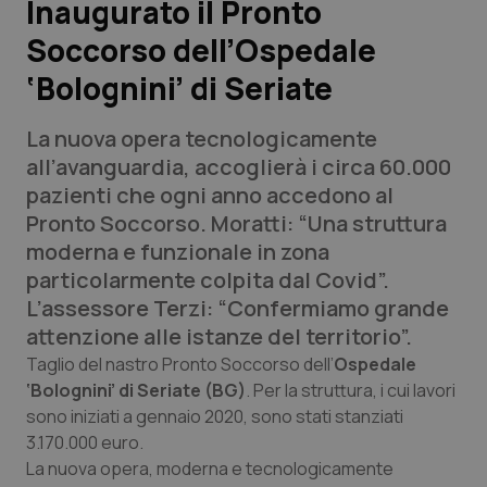
Inaugurato il Pronto
Soccorso dell’Ospedale
Scienza e Farmaci
‘Bolognini’ di Seriate
Studi e Analisi
La nuova opera tecnologicamente
Lettere al direttore
all’avanguardia, accoglierà i circa 60.000
pazienti che ogni anno accedono al
Edizioni Regionali
Pronto Soccorso. Moratti: “Una struttura
moderna e funzionale in zona
QS Pro
particolarmente colpita dal Covid”.
L’assessore Terzi: “Confermiamo grande
Professionisti Sanitari.AI
attenzione alle istanze del territorio”.
Taglio del nastro Pronto Soccorso dell’
Ospedale
Abruzzo
QS Pro Gold
‘Bolognini’ di Seriate (BG)
. Per la struttura, i cui lavori
sono iniziati a gennaio 2020, sono stati stanziati
QS Club
Newsletter
3.170.000 euro.
Basilicata
Artrite & artrosi
La nuova opera, moderna e tecnologicamente