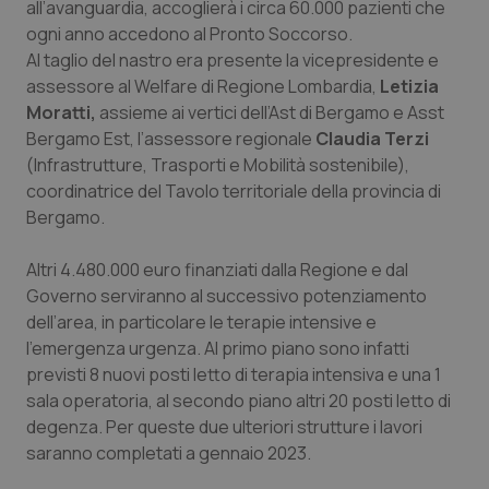
all’avanguardia, accoglierà i circa 60.000 pazienti che
Calabria
Asma & BPCO
ogni anno accedono al Pronto Soccorso.
Al taglio del nastro era presente la vicepresidente e
Campania
Car-T
assessore al Welfare di Regione Lombardia,
Letizia
Moratti,
assieme ai vertici dell’Ast di Bergamo e Asst
Emilia-Romagna
Colesterolo & coronaropatie
Bergamo Est, l’assessore regionale
Claudia Terzi
(Infrastrutture, Trasporti e Mobilità sostenibile),
Friuli Venezia Giulia
Dermatite Atopica
coordinatrice del Tavolo territoriale della provincia di
Bergamo.
Lazio
Diabete & glucometri
Altri 4.480.000 euro finanziati dalla Regione e dal
Governo serviranno al successivo potenziamento
Liguria
Disturbi dell’umore
dell’area, in particolare le terapie intensive e
l’emergenza urgenza. Al primo piano sono infatti
Lombardia
Dolore
previsti 8 nuovi posti letto di terapia intensiva e una 1
sala operatoria, al secondo piano altri 20 posti letto di
Marche
Donna & Salute
degenza. Per queste due ulteriori strutture i lavori
saranno completati a gennaio 2023.
Molise
Epatiti