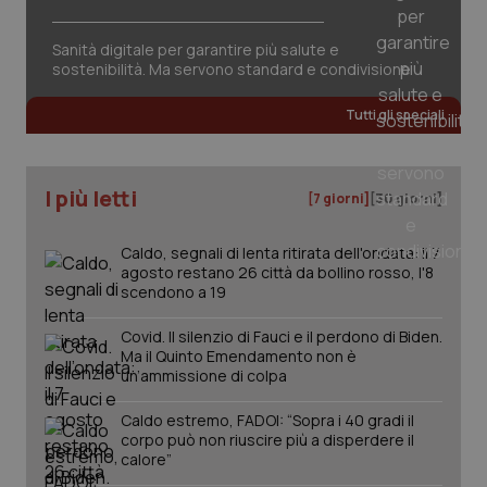
Sanità digitale per garantire più salute e
sostenibilità. Ma servono standard e condivisione
Tutti gli speciali
I più letti
[7 giorni]
[30 giorni]
Caldo, segnali di lenta ritirata dell'ondata: il 7
agosto restano 26 città da bollino rosso, l'8
scendono a 19
Covid. Il silenzio di Fauci e il perdono di Biden.
Ma il Quinto Emendamento non è
un’ammissione di colpa
Caldo estremo, FADOI: “Sopra i 40 gradi il
PHPSESSID
Sessio
PHP.net
corpo può non riuscire più a disperdere il
www.quotidianosanita.it
calore”