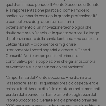
Valle D’Aosta
Oncodermatologia
quel drammatico periodo. Il Pronto Soccorso di Seriate
è la rappresentazione plastica di come il modello
Veneto
Oncoematologia
sanitario lombardo coniughi la grande professionalità
e competenza degli operatori sanitari al
Oncologia & Nutrizione
potenziamento di un’innovazione tecnologica che
risulta sempre più decisiva in questo settore. La legge
Psoriasi & pelle
di potenziamento della sanità lombarda – ha concluso
Letizia Moratti – ci consente di migliorare
Quotidiano Cardiologia
ulteriormente i nostri ospedali e creare le Case di
Comunità. Veri e propri punti di riferimento
continuativo per la popolazione che garantiscono la
Quotidiano Chirurgia
prevenzione e la presa in carico del paziente”.
Quotidiano Oncologia
“L’importanza del Pronto soccorso – ha dichiarato
l’assessore
Terzi
– in qualsiasi presidio ospedaliero è
Quotidiano Pediatria
chiara a tutti. Ancora di più, lo è stata durante i momenti
più duri della pandemia. L’ampliamento degli spazi del
Rene & patologie urogenitali
Pronto Soccorso di Seriate era già previsto prima del
2020, ma quanto accaduto ha reso ancora più evidente