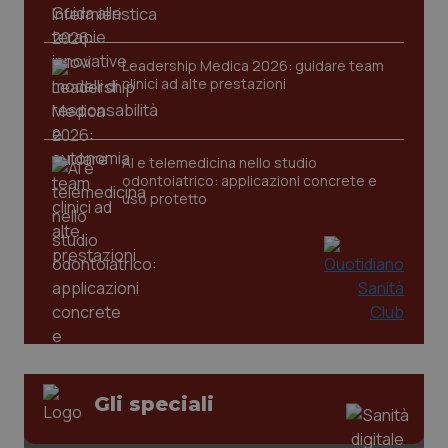
Leadership Medica 2026: guidare team
clinici ad alte prestazioni
tracking-sites-ironfish-
www.quotidianosanita.it
4
tracking-enable
settim
2 gior
AI e telemedicina nello studio
odontoiatrico: applicazioni concrete e
uso protetto
tracking-sites-ironfish-
www.quotidianosanita.it
4
session-id
settim
2 gior
_ga
1 anno
Google LLC
mes
.quotidianosanita.it
Gli speciali