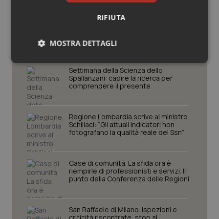
RIFIUTA
Potrebbe interessarti in
Lombardia
MOSTRA DETTAGLI
Necessari
Statistici
Marketing
Settimana della Scienza dello
Spallanzani: capire la ricerca per
comprendere il presente
Regione Lombardia scrive al ministro
Schillaci: “Gli attuali indicatori non
fotografano la qualità reale del Ssn”
Necessari
Statistici
Marketing
I cookie necessari contribuiscono a rendere fruibile il
sito web abilitandone funzionalità di base quali la
Case di comunità. La sfida ora è
navigazione sulle pagine e l'accesso alle aree
riempirle di professionisti e servizi. Il
protette del sito. Il sito web non è in grado di
punto della Conferenza delle Regioni
funzionare correttamente senza questi cookie.
Nome
Fornitore
/
Dominio
Scaden
San Raffaele di Milano. Ispezioni e
VISITOR_PRIVACY_METADATA
5 mesi
YouTube
criticità riscontrate, stop al
settim
.youtube.com