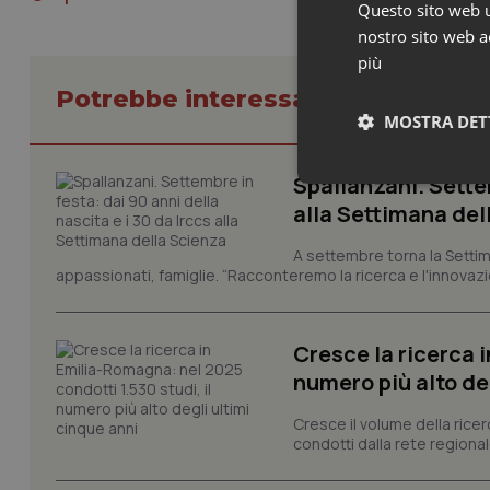
Questo sito web ut
nostro sito web ac
più
Potrebbe interessarti in Lazio
MOSTRA DET
Spallanzani. Settem
Neces
alla Settimana del
A settembre torna la Settim
appassionati, famiglie. “Racconteremo la ricerca e l'innovazio
Cresce la ricerca i
numero più alto de
I cookie necessari con
e l'accesso alle aree 
Cresce il volume della ricer
Nome
condotti dalla rete regionale
VISITOR_PRIVACY_