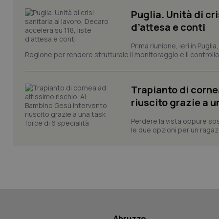
Puglia. Unità di cri
d’attesa e conti
CookieScriptConse
Prima riunione, ieri in Pugli
Regione per rendere strutturale il monitoraggio e il controllo 
tracking-sites-ironf
tracking-enable
Trapianto di corne
riuscito grazie a u
tracking-sites-ironf
session-id
Perdere la vista oppure sos
le due opzioni per un ragazz
_ga
PHPSESSID
Abruzzo