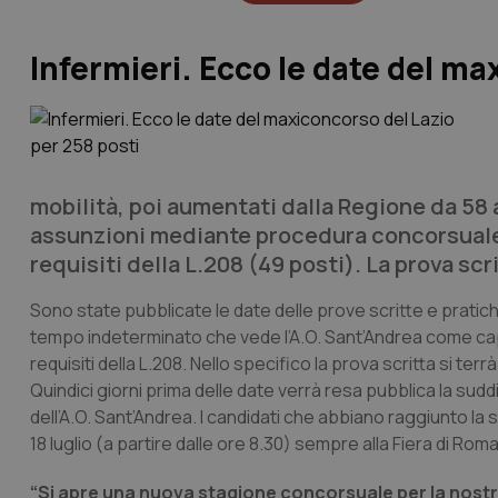
Infermieri. Ecco le date del ma
mobilità, poi aumentati dalla Regione da 58 a
assunzioni mediante procedura concorsuale (
requisiti della L.208 (49 posti). La prova scri
Sono state pubblicate le date delle prove scritte e pratic
tempo indeterminato che vede l’A.O. Sant’Andrea come capof
requisiti della L.208. Nello specifico la prova scritta si ter
Quindici giorni prima delle date verrà resa pubblica la sudd
dell’A.O. Sant’Andrea. I candidati che abbiano raggiunto la 
18 luglio (a partire dalle ore 8.30) sempre alla Fiera di Rom
“Si apre una nuova stagione concorsuale per la nost