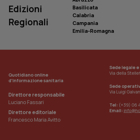
Edizioni
Basilicata
Calabria
Regionali
Campania
_ga_KM60CM4NPH
Emilia-Romagna
Nome
Nome
VISITOR_INFO1_LIV
Sede legale e
_ga_0VMQEQKQ1N
Via della Stell
Quotidiano online
d'informazione sanitaria
Sede operati
Via Luigi Galva
__Secure-YNID
Direttore responsabile
Luciano Fassari
Tel:
(+39) 06 
Email:
info@h
Direttore editoriale
Francesco Maria Avitto
YSC
__Secure-
ROLLOUT_TOKEN