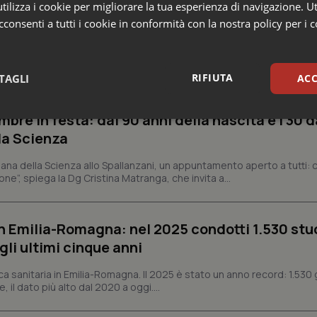
ilizza i cookie per migliorare la tua esperienza di navigazione. Ut
consenti a tutti i cookie in conformità con la nostra policy per i 
RIFIUTA
TAGLI
ACC
bre in festa: dai 90 anni della nascita e i 30 d
sari
Statistici
Mar
la Scienza
ana della Scienza allo Spallanzani, un appuntamento aperto a tutti: ci
ne”, spiega la Dg Cristina Matranga, che invita a...
Necessari
Statistici
Marketing
n Emilia-Romagna: nel 2025 condotti 1.530 studi
gli ultimi cinque anni
tribuiscono a rendere fruibile il sito web abilitandone funzionalità di base quali la nav
protette del sito. Il sito web non è in grado di funzionare correttamente senza questi coo
ca sanitaria in Emilia-Romagna. Il 2025 è stato un anno record: 1.530 g
Fornitore
/
Dominio
Scadenza
Descrizione
, il dato più alto dal 2020 a oggi....
METADATA
5 mesi 4
Questo cookie viene utilizzato p
YouTube
settimane
scelte di consenso e privacy dell'
.youtube.com