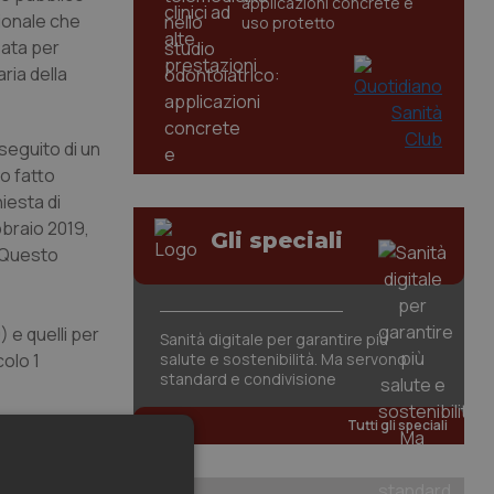
applicazioni concrete e
gionale che
uso protetto
zata per
ria della
seguito di un
no fatto
hiesta di
braio 2019,
Gli speciali
. Questo
 e quelli per
Sanità digitale per garantire più
colo 1
salute e sostenibilità. Ma servono
standard e condivisione
Tutti gli speciali