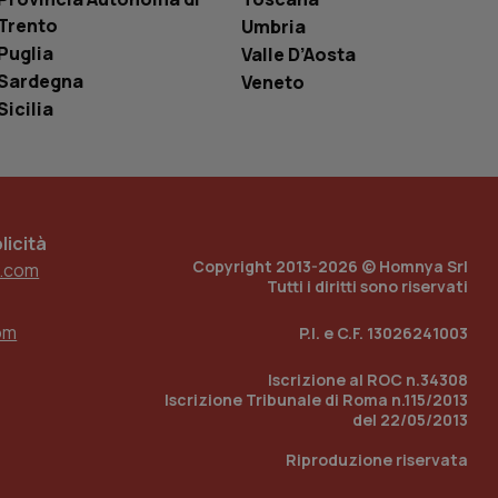
è un numero
Trento
Umbria
o in cui viene
r il sito, ma un
Puglia
Valle D’Aosta
tato di accesso per
Sardegna
Veneto
a Google Analytics
Sicilia
sione.
 tenere traccia
icità
i Youtube incorporati
tics per mantenere
Copyright 2013-2026 © Homnya Srl
.com
tore del sito web sta
ell'interfaccia di
Tutti i diritti sono riservati
om
 tenere traccia
P.I. e C.F. 13026241003
i Youtube incorporati
tore del sito web sta
ell'interfaccia di
Iscrizione al ROC n.34308
Iscrizione Tribunale di Roma n.115/2013
del 22/05/2013
 tenere traccia
Riproduzione riservata
r la gestione
one dell’esperienza