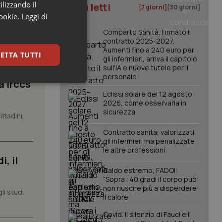
ilizzando il
I più letti
[7 giorni]
[30 giorni]
cookie.
Leggi di
Comparto Sanità. Firmato il
contratto 2025-2027.
Aumenti fino a 240 euro per
ETTA TUTTI
gli infermieri, arriva il capitolo
sull'IA e nuove tutele per il
personale
a Irccs
keting
Eclissi solare del 12 agosto
2026, come osservarla in
sicurezza
ttadini,
Contratto sanità, valorizzati
gli infermieri ma penalizzate
le altre professioni
, il
Caldo estremo, FADOI:
igazione sulle pagine
“Sopra i 40 gradi il corpo può
kie.
non riuscire più a disperdere
li studi
il calore”
er memorizzare le
Covid. Il silenzio di Fauci e il
utente per la loro