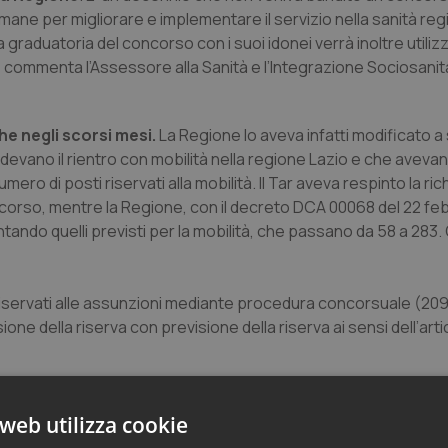
umane per migliorare e implementare il servizio nella sanità re
graduatoria del concorso con i suoi idonei verrà inoltre utiliz
, commenta l’Assessore alla Sanità e l’Integrazione Sociosanita
he negli scorsi mesi.
La Regione lo aveva infatti modificato a 
devano il rientro con mobilità nella regione Lazio e che aveva
ero di posti riservati alla mobilità. Il Tar aveva respinto la ric
orso, mentre la Regione, con il decreto DCA 00068 del 22 feb
ando quelli previsti per la mobilità, che passano da 58 a 283
riservati alle assunzioni mediante procedura concorsuale (209)
 della riserva con previsione della riserva ai sensi dell’arti
web utilizza cookie