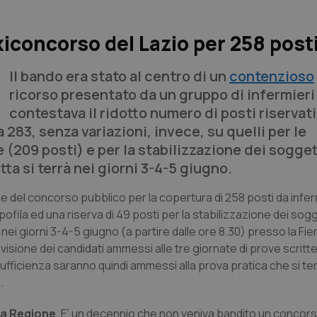
xiconcorso del Lazio per 258 post
Il bando era stato al centro di un
contenzioso
ricorso presentato da un gruppo di infermieri
contestava il ridotto numero di posti riservati
 283, senza variazioni, invece, su quelli per le
209 posti) e per la stabilizzazione dei soggett
tta si terrà nei giorni 3-4-5 giugno.
he del concorso pubblico per la copertura di 258 posti da infe
ila ed una riserva di 49 posti per la stabilizzazione dei sogge
rà nei giorni 3-4-5 giugno (a partire dalle ore 8.30) presso la Fie
ivisione dei candidati ammessi alle tre giornate di prove scritte
sufficienza saranno quindi ammessi alla prova pratica che si terr
a.
ra Regione
. E’ un decennio che non veniva bandito un concor