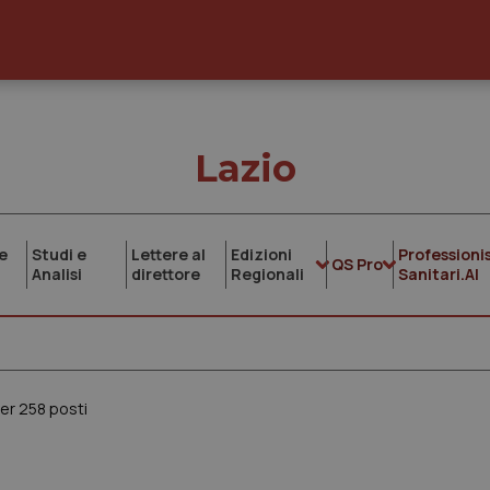
Lazio
e
Studi e
Lettere al
Edizioni
Professionis
QS Pro
Analisi
direttore
Regionali
Sanitari.AI
per 258 posti