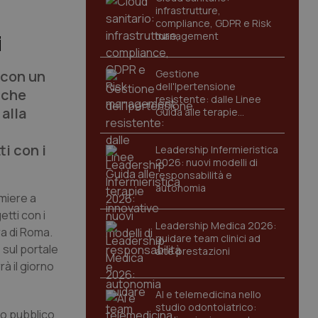
infrastrutture,
compliance, GDPR e Risk
management
i
con un
Gestione
dell'Ipertensione
 che
resistente: dalle Linee
 alla
Guida alle terapie
innovative
i con i
Leadership Infermieristica
2026: nuovi modelli di
responsabilità e
autonomia
rmiere a
tti con i
Leadership Medica 2026:
ra di Roma.
guidare team clinici ad
 sul portale
alte prestazioni
à il giorno
AI e telemedicina nello
studio odontoiatrico:
so pubblico