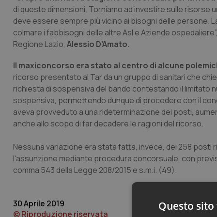
di queste dimensioni. Torniamo ad investire sulle risorse 
deve essere sempre più vicino ai bisogni delle persone. La 
colmare i fabbisogni delle altre Asl e Aziende ospedaliere”
Regione Lazio,
Alessio D’Amato.
Il maxiconcorso era stato al centro di alcune polemic
ricorso presentato al Tar da un gruppo di sanitari che chie
richiesta di sospensiva del bando contestando il limitato num
sospensiva, permettendo dunque di procedere con il conc
aveva provveduto a una rideterminazione dei posti, aument
anche allo scopo di far decadere le ragioni del ricorso.
Nessuna variazione era stata fatta, invece, dei 258 posti 
l'assunzione mediante procedura concorsuale, con previsione
comma 543 della Legge 208/2015 e s.m.i. (49).
30 Aprile 2019
Questo sito 
© Riproduzione riservata