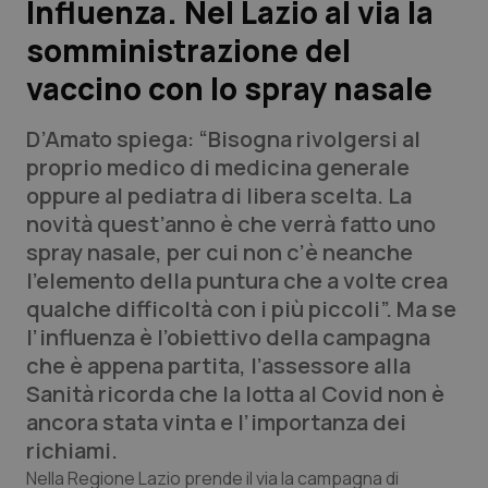
Influenza. Nel Lazio al via la
somministrazione del
Scienza e Farmaci
vaccino con lo spray nasale
Studi e Analisi
D’Amato spiega: “Bisogna rivolgersi al
Lettere al direttore
proprio medico di medicina generale
oppure al pediatra di libera scelta. La
Edizioni Regionali
novità quest’anno è che verrà fatto uno
spray nasale, per cui non c’è neanche
QS Pro
l’elemento della puntura che a volte crea
qualche difficoltà con i più piccoli”. Ma se
Professionisti Sanitari.AI
l’influenza è l’obiettivo della campagna
che è appena partita, l’assessore alla
Abruzzo
QS Pro Gold
Sanità ricorda che la lotta al Covid non è
ancora stata vinta e l’importanza dei
QS Club
Newsletter
Basilicata
Artrite & artrosi
richiami.
Nella Regione Lazio prende il via la campagna di