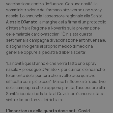
Calabria
Asma & BPCO
vaccinazione contro l’influenza. Con una novità: la
somministrazione del farmaco attraverso uno spray
nasale. Lo annuncia l’assessore regionale alla Sanità,
Campania
Car-T
Alessio D’Amato
, a margine della firma di un protocollo
d’intesa fra la Regione e Novartis sulla prevenzione
Emilia-Romagna
Colesterolo & coronaropatie
delle malattie cardiovascolari. “È iniziata questa
settimana la campagna di vaccinazione antinfluenzale,
Friuli Venezia Giulia
Dermatite Atopica
bisogna rivolgersi al proprio medico di medicina
generale oppure al pediatra di libera scelta”.
Lazio
Diabete & glucometri
“La novità quest’anno è che verrà fatto uno spray
Liguria
Disturbi dell’umore
nasale – prosegue D’Amato -, per cui non c’è neanche
l’elemento della puntura che a volte crea qualche
difficoltà con i più piccoli“. Ma se l’influenza è l’obiettivo
Lombardia
Dolore
della campagna che è appena partita, l’assessore alla
Sanità ricorda che la lotta al Covid non è ancora stata
Marche
Donna & Salute
vinta e l’importanza dei richiami.
Molise
Epatiti
L’importanza della quarta dose anti-Covid