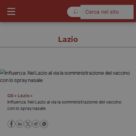
Domenica 9 Agosto 2026
Lazio
Lazio
Cronache
QS
»
Lazio
»
Influenza. Nel Lazio al via la somministrazione del vaccino
Governo e Parlamento
con lo spray nasale
Regioni e Asl
Lavoro e Professioni