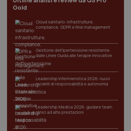
Ultime analisi e review da QS Pro
I cookie necessari contribuiscono a rendere fruibile il
Gold
sito web abilitandone funzionalità di base quali la
navigazione sulle pagine e l'accesso alle aree
protette del sito. Il sito web non è in grado di
Cloud sanitario: infrastrutture,
funzionare correttamente senza questi cookie.
compliance, GDPR e Risk management
Nome
Fornitore
/
Dominio
Scaden
VISITOR_PRIVACY_METADATA
5 mesi
YouTube
settim
.youtube.com
Gestione dell'Ipertensione resistente:
dalle Linee Guida alle terapie innovative
Leadership Infermieristica 2026: nuovi
modelli di responsabilità e autonomia
Leadership Medica 2026: guidare team
clinici ad alte prestazioni