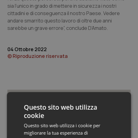
Valle D’Aosta
Oncodermatologia
sia l’unico in grado di mettere in sicurezza i nostri
cittadini e di conseguenza il nostro Paese. Vedere
Veneto
Oncoematologia
andare smarrito questo lavoro di oltre due anni
sarebbe un grave errore”, conclude D’Amato.
Oncologia & Nutrizione
Psoriasi & pelle
04 Ottobre 2022
© Riproduzione riservata
Quotidiano Cardiologia
Quotidiano Chirurgia
Quotidiano Oncologia
Potrebbe interessarti in
Questo sito web utilizza
Quotidiano Pediatria
cookie
Lazio
Questo sito web utilizza i cookie per
Rene & patologie urogenitali
migliorare la tua esperienza di
Settimana della Scienza dello