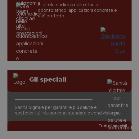
CookieScriptConsent
5 mesi
CookieScript
AI e telemedicina nello studio
settim
www.quotidianosanita.it
odontoiatrico: applicazioni concrete e
uso protetto
Gli speciali
tracking-sites-ironfish-
www.quotidianosanita.it
4
tracking-enable
settim
2 gior
Sanità digitale per garantire più salute e
sostenibilità. Ma servono standard e condivisione
tracking-sites-ironfish-
www.quotidianosanita.it
4
session-id
settim
2 gior
Tutti gli speciali