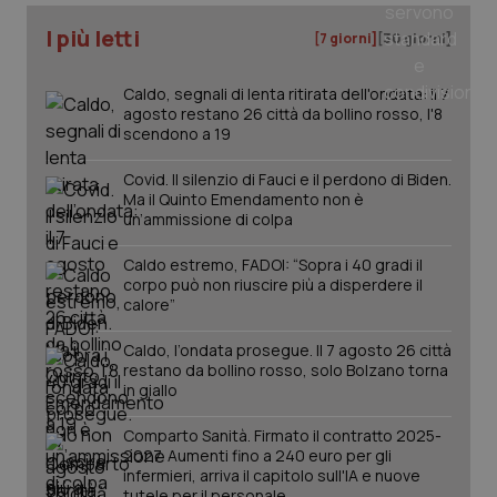
I più letti
[7 giorni]
[30 giorni]
_ga
1 anno
Google LLC
mes
.quotidianosanita.it
Caldo, segnali di lenta ritirata dell'ondata: il 7
agosto restano 26 città da bollino rosso, l'8
scendono a 19
Covid. Il silenzio di Fauci e il perdono di Biden.
Ma il Quinto Emendamento non è
un’ammissione di colpa
Caldo estremo, FADOI: “Sopra i 40 gradi il
corpo può non riuscire più a disperdere il
calore”
Caldo, l’ondata prosegue. Il 7 agosto 26 città
restano da bollino rosso, solo Bolzano torna
in giallo
Comparto Sanità. Firmato il contratto 2025-
2027. Aumenti fino a 240 euro per gli
infermieri, arriva il capitolo sull'IA e nuove
tutele per il personale