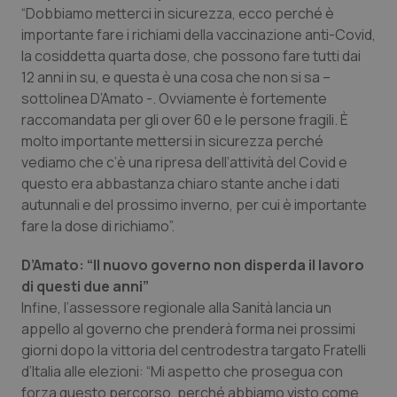
“Dobbiamo metterci in sicurezza, ecco perché è
Piemonte
HIV
importante fare i richiami della vaccinazione anti-Covid,
la cosiddetta quarta dose, che possono fare tutti dai
Provincia Autonoma di Bolzano
Infezioni & Febbre
12 anni in su, e questa è una cosa che non si sa –
sottolinea D’Amato -. Ovviamente è fortemente
raccomandata per gli over 60 e le persone fragili. È
Provincia Autonoma di Trento
Ipertensione & Scompenso
molto importante mettersi in sicurezza perché
vediamo che c’è una ripresa dell’attività del Covid e
Puglia
Malattie rare
questo era abbastanza chiaro stante anche i dati
autunnali e del prossimo inverno, per cui è importante
Sardegna
Malattia di Crohn & Rettocolite Ulcerosa
fare la dose di richiamo”.
Sicilia
Neuroscienze & patologie neurodegenerative
D’Amato: “Il nuovo governo non disperda il lavoro
di questi due anni”
Toscana
Obesità
Infine, l’assessore regionale alla Sanità lancia un
appello al governo che prenderà forma nei prossimi
giorni dopo la vittoria del centrodestra targato Fratelli
Umbria
Oftalmologia
d’Italia alle elezioni: “Mi aspetto che prosegua con
forza questo percorso, perché abbiamo visto come