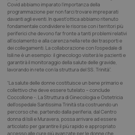
Valle D’Aosta
Oncodermatologia
Covid abbiamo imparato l’importanza della
programmazione per non farci trovare impreparati
Veneto
Oncoematologia
davanti agli eventi. In quest’ottica abbiamo ritenuto
fondamentale condividere le risorse con i territori più
Oncologia & Nutrizione
periferici che devono far fronte a tanti problemi relativi
all’isolamento e alla carenza nella rete dei trasporti e
Psoriasi & pelle
dei collegamenti. La collaborazione con l'ospedale di
Isili ne è un esempio: il ginecologo visiterà le pazienti e
garantirà il monitoraggio della salute delle gravide,
Quotidiano Cardiologia
lavorando in rete con la struttura del SS. Trinità”.
Quotidiano Chirurgia
“La salute delle donne costituisce un bene primario e
collettivo che deve essere tutelato – conclude
Quotidiano Oncologia
Coccollone -. La Struttura di Ginecologia e Ostetricia
dell'ospedale Santissima Trinità sta costruendo un
Quotidiano Pediatria
percorso che, partendo dalla periferia, dal Centro
donna di Isili e Muravera, possa arrivare ad essere
Rene & patologie urogenitali
articolato per garantire il più rapido e appropriato
accesso alle cure più avanzate per le donne che