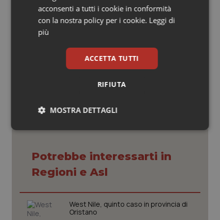
acconsenti a tutti i cookie in conformità
Elisabetta Caredda
con la nostra policy per i cookie.
Leggi di
più
Elisabetta Caredda
ACCETTA TUTTI
30 Marzo 2022
© Riproduzione riservata
RIFIUTA
MOSTRA DETTAGLI
Necessari
Statistici
Marketing
Potrebbe interessarti in
Regioni e Asl
Necessari
Statistici
Marketing
West Nile, quinto caso in provincia di
Oristano
I cookie necessari contribuiscono a rendere fruibile il