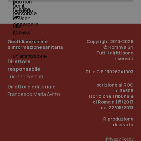
mes
Quotidiano online
Copyright 2013-2026
d'informazione sanitaria
© Homnya Srl
Tutti i diritti sono
riservati
Fornitore
/
Direttore
Nome
Scadenza
Descrizion
Dominio
responsabile
Nome
Fornitore
/
Dominio
Scadenza
Des
P.I. e C.F. 13026241003
_ga_0VMQEQKQ1N
.quotidianosanita.it
1 anno 1
Questo
Luciano Fassari
mese
cookie
VISITOR_INFO1_LIVE
5 mesi 4
Que
Google LLC
viene
settimane
imp
.youtube.com
Iscrizione al ROC
Direttore editoriale
utilizzato
You
n.34308
da Google
ten
Francesco Maria Avitto
Iscrizione Tribunale
Analytics
pre
per
di Roma n.115/2013
del
mantener
vid
del 22/05/2013
lo stato
inco
della
può
Riproduzione
sessione.
det
vis
riservata
web
uti
nuo
Privacy Policy