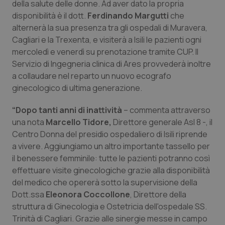
della salute delle donne. Ad aver dato la propria
Calabria
Asma & BPCO
disponibilità è il dott.
Ferdinando Margutti
che
alternerà la sua presenza tra gli ospedali di Muravera,
Campania
Car-T
Cagliari e la Trexenta, e visiterà a Isili le pazienti ogni
mercoledì e venerdì su prenotazione tramite CUP. Il
Emilia-Romagna
Colesterolo & coronaropatie
Servizio di Ingegneria clinica di Ares provvederà inoltre
a collaudare nel reparto un nuovo ecografo
Friuli Venezia Giulia
Dermatite Atopica
ginecologico di ultima generazione.
“Dopo tanti anni di inattività
– commenta attraverso
Lazio
Diabete & glucometri
una nota
Marcello Tidore,
Direttore generale Asl 8 -, il
Centro Donna del presidio ospedaliero di Isili riprende
Liguria
Disturbi dell’umore
a vivere. Aggiungiamo un altro importante tassello per
il benessere femminile: tutte le pazienti potranno così
Lombardia
Dolore
effettuare visite ginecologiche grazie alla disponibilità
del medico che opererà sotto la supervisione della
Marche
Donna & Salute
Dott.ssa
Eleonora Coccollone
, Direttore della
struttura di Ginecologia e Ostetricia dell'ospedale SS.
Molise
Epatiti
Trinità di Cagliari. Grazie alle sinergie messe in campo