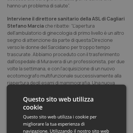
hanno un problema di salute”.
Salute orale & impianti
Interviene il direttore sanitario della ASL di Cagliari
Sangue & coagulazione
Stefano Marcia
che ribatte: “L'apertura
dell'ambulatorio di ginecologia di primo livello è un altro
Tiroide
segno di attenzione da parte di questa Direzione
verso le donne del Sarcidano per troppo tempo
Tumore al seno
trascurate. Abbiamo proceduto con il trasferimento
dall'ospedale di Muravera di un professionista, per due
Tumore ovarico
volte la settimana, e con l'acquisizione di un nuovo
ecotomografo multifunzionale successivamente alla
riapertura degli esami di mammografia. Una nuova
Tumori del Polmone & Testa Collo
attenzione verso gli ospedali periferici, un cambio di
rotta per far sì che anche nei piccoli presidi, centri di
Questo sito web utilizza
Tumori gastrointestinali
riferimento di diversi paesi limitrofi che sono distanti
cookie
dai grandi ospedali di provincia, possano essere
Ulcera & Reflusso
Questo sito web utilizza i cookie per
garantiti determinati esami di controllo e diagnosi di
migliorare la tua esperienza di
prima assistenza”.
Vaccini
navigazione. Utilizzando il nostro sito web