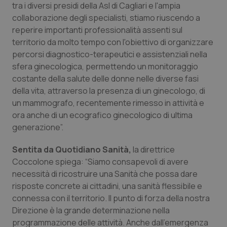
tra i diversi presidi della Asl di Cagliari e l'ampia
Piemonte
HIV
collaborazione degli specialisti, stiamo riuscendo a
reperire importanti professionalità assenti sul
territorio da molto tempo con l'obiettivo di organizzare
Provincia Autonoma di Bolzano
Infezioni & Febbre
percorsi diagnostico-terapeutici e assistenziali nella
sfera ginecologica, permettendo un monitoraggio
Provincia Autonoma di Trento
Ipertensione & Scompenso
costante della salute delle donne nelle diverse fasi
della vita, attraverso la presenza di un ginecologo, di
Puglia
Malattie rare
un mammografo, recentemente rimesso in attività e
ora anche di un ecografico ginecologico di ultima
Sardegna
Malattia di Crohn & Rettocolite Ulcerosa
generazione”.
Sicilia
Neuroscienze & patologie neurodegenerative
Sentita da
Quotidiano Sanità,
la direttrice
Coccolone spiega: “Siamo consapevoli di avere
necessità di ricostruire una Sanità che possa dare
Toscana
Obesità
risposte concrete ai cittadini, una sanità flessibile e
connessa con il territorio. Il punto di forza della nostra
Umbria
Oftalmologia
Direzione è la grande determinazione nella
programmazione delle attività. Anche dall'emergenza