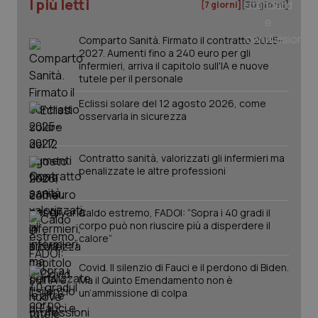
I più letti
[7 giorni]
[30 giorni]
Comparto Sanità. Firmato il contratto 2025-
2027. Aumenti fino a 240 euro per gli
PHPSESSID
Sessio
PHP.net
infermieri, arriva il capitolo sull'IA e nuove
www.quotidianosanita.it
tutele per il personale
Eclissi solare del 12 agosto 2026, come
osservarla in sicurezza
Contratto sanità, valorizzati gli infermieri ma
penalizzate le altre professioni
Caldo estremo, FADOI: “Sopra i 40 gradi il
corpo può non riuscire più a disperdere il
calore”
Covid. Il silenzio di Fauci e il perdono di Biden.
Ma il Quinto Emendamento non è
un’ammissione di colpa
_ga_KM60CM4NPH
.quotidianosanita.it
1 anno