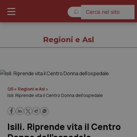
Venerdì 7 Agosto 2026
Regioni e Asl
Regioni e Asl
Cronache
QS
»
Regioni e Asl
»
Isili. Riprende vita il Centro Donna dell’ospedale
Governo e Parlamento
Regioni e Asl
Isili. Riprende vita il Centro
Lavoro e Professioni