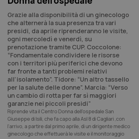
Donna dell’ospedale
Grazie alla disponibilità di un ginecologo
Scienza e Farmaci
che alternerà la sua presenza tra vari
presidi, da aprile riprenderanno le visite,
Studi e Analisi
ogni mercoledì e venerdì, su
prenotazione tramite CUP. Coccolone:
Lettere al direttore
“Fondamentale condividere le risorse
con i territori più periferici che devono
Edizioni Regionali
far fronte a tanti problemi relativi
all’isolamento”. Tidore: “Un altro tassello
QS Pro
per la salute delle donne”. Marcia: “Verso
un cambio di rotta per far sì maggiori
Professionisti Sanitari.AI
garanzie nei piccoli presidi”
Abruzzo
QS Pro Gold
Riprende vita il Centro Donna dell'ospedale San
Giuseppe di Isili, che fa capo alla Asl 8 di Cagliari ,con
QS Club
Newsletter
l’arrivo, a partire dal primo aprile, di un dirigente medico
Basilicata
Artrite & artrosi
ginecologo che effettuerà le visite e il monitoraggio