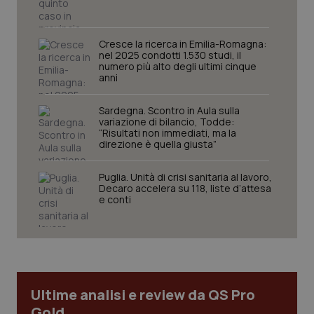
sito web abilitandone funzionalità di base quali la
navigazione sulle pagine e l'accesso alle aree
protette del sito. Il sito web non è in grado di
funzionare correttamente senza questi cookie.
Cresce la ricerca in Emilia-Romagna:
nel 2025 condotti 1.530 studi, il
Nome
Fornitore
/
Dominio
Scaden
numero più alto degli ultimi cinque
anni
VISITOR_PRIVACY_METADATA
5 mesi
YouTube
settim
.youtube.com
Sardegna. Scontro in Aula sulla
variazione di bilancio, Todde:
“Risultati non immediati, ma la
direzione è quella giusta”
Puglia. Unità di crisi sanitaria al lavoro,
Decaro accelera su 118, liste d’attesa
e conti
Ultime analisi e review da QS Pro
Gold
CookieScriptConsent
5 mesi
CookieScript