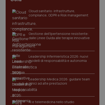
settim
www.quotidianosanita.it
Cloud sanitario: infrastrutture,
compliance, GDPR e Risk management
Gestione dell'Ipertensione resistente:
dalle Linee Guida alle terapie innovative
Leadership Infermieristica 2026: nuovi
tracking-sites-ironfish-
www.quotidianosanita.it
4
modelli di responsabilità e autonomia
tracking-enable
settim
2 gior
Leadership Medica 2026: guidare team
clinici ad alte prestazioni
tracking-sites-ironfish-
www.quotidianosanita.it
4
session-id
settim
2 gior
AI e telemedicina nello studio