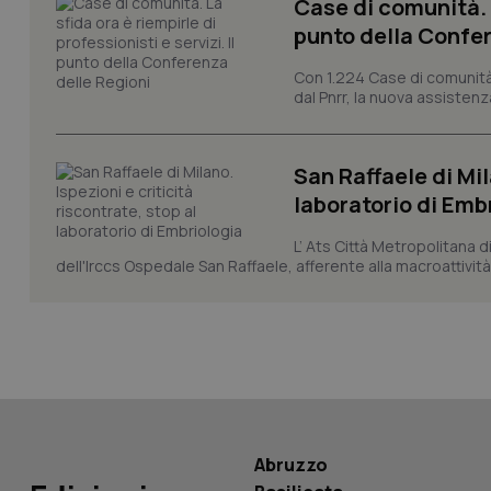
Case di comunità. L
punto della Confer
CookieScriptConse
Con 1.224 Case di comunità a
dal Pnrr, la nuova assistenza
tracking-sites-ironf
San Raffaele di Mil
tracking-enable
laboratorio di Emb
tracking-sites-ironf
session-id
L’ Ats Città Metropolitana d
dell'Irccs Ospedale San Raffaele, afferente alla macroattività 
_ga
PHPSESSID
Abruzzo