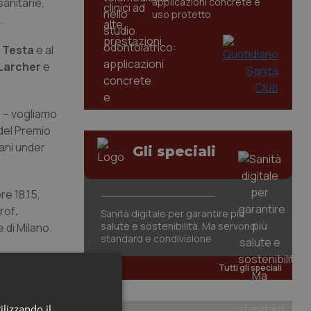
sanitarie,
applicazioni concrete e
uso protetto
.
 Testa
e al
 Larcher
e
 – vogliamo
 del Premio
vani under
Gli speciali
ore 18.15,
Prof
.
Sanità digitale per garantire più
salute e sostenibilità. Ma servono
 di Milano.
standard e condivisione
Tutti gli speciali
ilizzando il