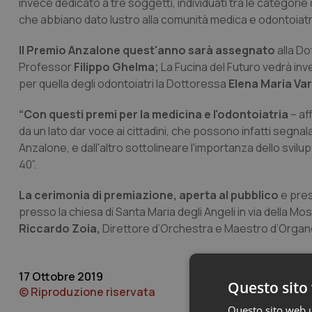
invece dedicato a tre soggetti, individuati tra le categorie 
che abbiano dato lustro alla comunità medica e odontoiatri
Il Premio Anzalone quest'anno sarà assegnato
alla D
Professor
Filippo Ghelma;
La Fucina del Futuro vedrà inv
per quella degli odontoiatri la Dottoressa
Elena Maria Var
“Con questi premi per la medicina e l'odontoiatria
– af
da un lato dar voce ai cittadini, che possono infatti segnalar
Anzalone, e dall'altro sottolineare l'importanza dello svil
40”.
La cerimonia di premiazione, aperta al pubblico
e pres
presso la chiesa di Santa Maria degli Angeli in via della M
Riccardo Zoia,
Direttore d’Orchestra e Maestro d’Organo, 
17 Ottobre 2019
Questo sito 
© Riproduzione riservata
Questo sito web ut