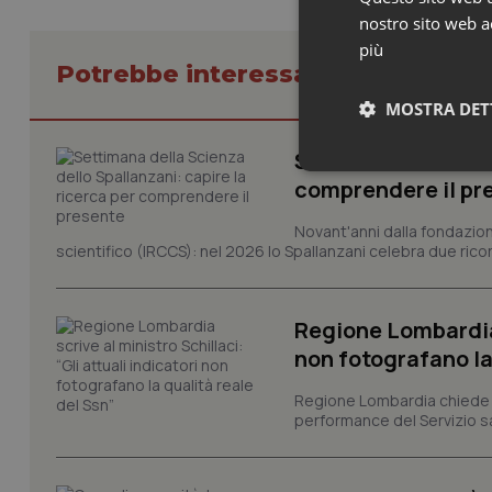
nostro sito web ac
più
Potrebbe interessarti in Lombard
MOSTRA DET
Settimana della Sc
Neces
comprendere il pr
Novant'anni dalla fondazion
scientifico (IRCCS): nel 2026 lo Spallanzani celebra due rico
Regione Lombardia s
non fotografano la
I cookie necessari con
e l'accesso alle aree 
Regione Lombardia chiede al
performance del Servizio san
Nome
VISITOR_PRIVACY_