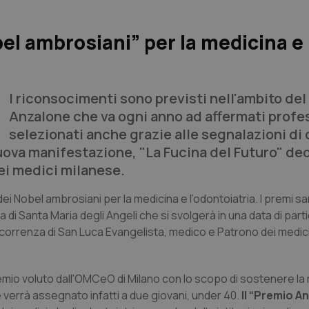
el ambrosiani” per la medicina e
I riconsocimenti sono previsti nell'ambito de
Anzalone che va ogni anno ad affermati profe
selezionati anche grazie alle segnalazioni di c
nuova manifestazione, "La Fucina del Futuro" ded
dei medici milanese.
i dei Nobel ambrosiani per la medicina e l’odontoiatria. I premi s
 Santa Maria degli Angeli che si svolgerà in una data di partic
a la ricorrenza di San Luca Evangelista, medico e Patrono dei medici
mio voluto dall'OMCeO di Milano con lo scopo di sostenere la 
 verrà assegnato infatti a due giovani, under 40.
Il “Premio A