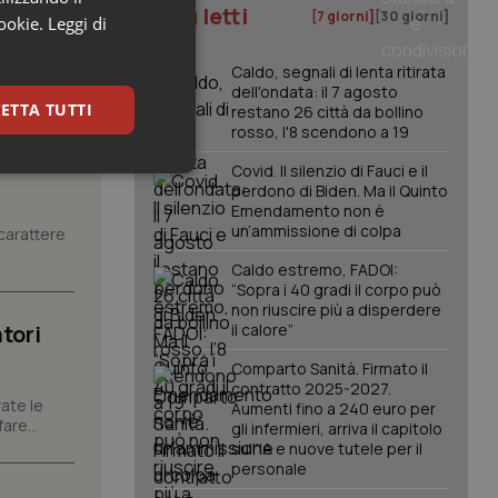
I più letti
[7 giorni]
[30 giorni]
cookie.
Leggi di
Caldo, segnali di lenta ritirata
dell'ondata: il 7 agosto
ETTA TUTTI
restano 26 città da bollino
rosso, l'8 scendono a 19
Covid. Il silenzio di Fauci e il
keting
perdono di Biden. Ma il Quinto
Emendamento non è
un’ammissione di colpa
carattere
Caldo estremo, FADOI:
“Sopra i 40 gradi il corpo può
non riuscire più a disperdere
tori
il calore”
Comparto Sanità. Firmato il
igazione sulle pagine
contratto 2025-2027.
kie.
ate le
Aumenti fino a 240 euro per
are...
gli infermieri, arriva il capitolo
sull'IA e nuove tutele per il
er memorizzare le
personale
utente per la loro
 dati sul consenso