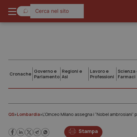
Governo e
Regioni e
Lavoro e
Scienza 
Cronache
Parlamento
Asl
Professioni
Farmaci
QS
»
Lombardia
»
L’Omceo Milano assegna i “Nobel ambrosiani” pe
Stampa