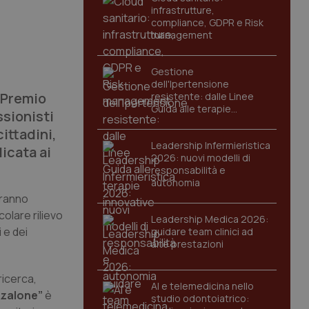
infrastrutture,
compliance, GDPR e Risk
management
Gestione
dell'Ipertensione
l Premio
resistente: dalle Linee
Guida alle terapie
ssionisti
innovative
ittadini,
Leadership Infermieristica
icata ai
2026: nuovi modelli di
responsabilità e
autonomia
aranno
olare rilievo
Leadership Medica 2026:
 e dei
guidare team clinici ad
alte prestazioni
ricerca,
AI e telemedicina nello
nzalone”
è
studio odontoiatrico: