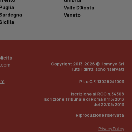
Trento
Umbria
o in cui viene
Puglia
Valle D’Aosta
r il sito, ma un
tato di accesso per
Sardegna
Veneto
Sicilia
a Google Analytics
sione.
icità
 tenere traccia
i Youtube incorporati
Copyright 2013-2026 © Homnya Srl
tics per mantenere
.com
tore del sito web sta
Tutti i diritti sono riservati
ell'interfaccia di
om
P.I. e C.F. 13026241003
 tenere traccia
i Youtube incorporati
tore del sito web sta
Iscrizione al ROC n.34308
ell'interfaccia di
Iscrizione Tribunale di Roma n.115/2013
del 22/05/2013
 tenere traccia
Riproduzione riservata
r la gestione
one dell’esperienza
Privacy Policy