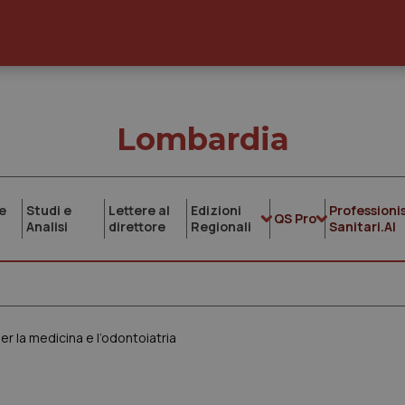
Lombardia
e
Studi e
Lettere al
Edizioni
Professionis
QS Pro
Analisi
direttore
Regionali
Sanitari.AI
r la medicina e l’odontoiatria