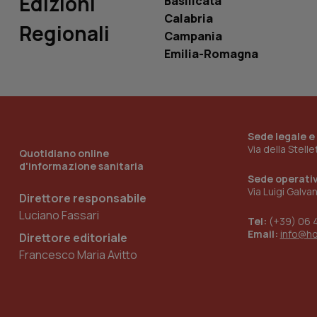
Edizioni
Basilicata
Calabria
Regionali
Campania
Emilia-Romagna
_ga_KM60CM4NPH
Nome
Nome
Sede legale e
VISITOR_INFO1_LIV
Via della Stell
Quotidiano online
_ga_0VMQEQKQ1N
d'informazione sanitaria
Sede operati
Via Luigi Galva
Direttore responsabile
__Secure-YNID
Luciano Fassari
Tel:
(+39) 06 
Email:
info@h
Direttore editoriale
Francesco Maria Avitto
YSC
__Secure-
ROLLOUT_TOKEN