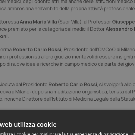
dei medici, degli odontoiatri, ma anche delle istituzioni medico 
ca ambrosiana nell'ambito della propria attività professionale
ottoressa
Anna Maria Villa
(Suor Villa), al Professor
Giuseppe
ece premiato per la categoria dei medici il Dottor
Alessandro
oni.
ferma
Roberto Carlo Rossi, P
residente dell'OMCeO di Milano
ci i professionisti a loro giudizio meritevoli di essere insigniti
uppo di nuove idee e ricerche in campo medico da parte dei gio
ieduta dal Presidente
Roberto Carlo Rossi
, si svolgerà alle 
oscova a Milano: dopo una meditazione organistica, tenuta dal 
nonché Direttore dell’Istituto di Medicina Legale della Statale
web utilizza cookie
ilizza i cookie per migliorare la tua esperienza di navigazione. Ut