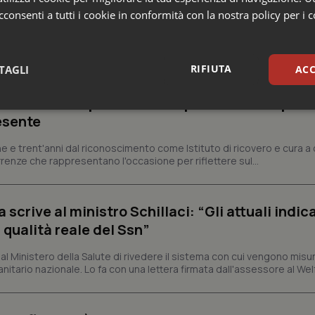
consenti a tutti i cookie in conformità con la nostra policy per i 
ia
RIFIUTA
TAGLI
ACC
ienza dello Spallanzani: capire la ricerca per
sari
Statistici
Mar
esente
e e trent'anni dal riconoscimento come Istituto di ricovero e cura a 
rrenze che rappresentano l'occasione per riflettere sul...
crive al ministro Schillaci: “Gli attuali indica
Necessari
Statistici
Marketing
 qualità reale del Ssn”
tribuiscono a rendere fruibile il sito web abilitandone funzionalità di base quali la nav
protette del sito. Il sito web non è in grado di funzionare correttamente senza questi coo
 Ministero della Salute di rivedere il sistema con cui vengono misur
itario nazionale. Lo fa con una lettera firmata dall'assessore al Welf
Fornitore
/
Dominio
Scadenza
Descrizione
METADATA
5 mesi 4
Questo cookie viene utilizzato p
YouTube
settimane
scelte di consenso e privacy dell'
.youtube.com
interazione con il sito. Registra i