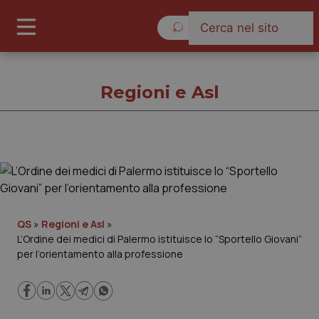
Domenica 9 Agosto 2026
Regioni e Asl
Regioni e Asl
Cronache
QS
»
Regioni e Asl
»
L’Ordine dei medici di Palermo istituisce lo “Sportello Giovani”
Governo e Parlamento
per l’orientamento alla professione
Regioni e Asl
Lavoro e Professioni