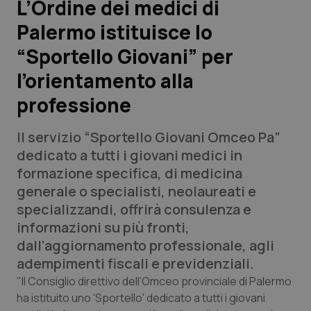
L’Ordine dei medici di
Palermo istituisce lo
Scienza e Farmaci
“Sportello Giovani” per
Studi e Analisi
l’orientamento alla
professione
Lettere al direttore
Il servizio “Sportello Giovani Omceo Pa”
Edizioni Regionali
dedicato a tutti i giovani medici in
formazione specifica, di medicina
QS Pro
generale o specialisti, neolaureati e
specializzandi, offrirà consulenza e
Professionisti Sanitari.AI
informazioni su più fronti,
dall’aggiornamento professionale, agli
Abruzzo
QS Pro Gold
adempimenti fiscali e previdenziali.
QS Club
Newsletter
"Il Consiglio direttivo dell’Omceo provinciale di Palermo
Basilicata
Artrite & artrosi
ha istituito uno 'Sportello' dedicato a tutti i giovani