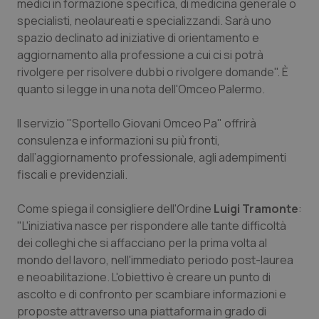
medici in formazione specifica, di medicina generale o
Calabria
Asma & BPCO
specialisti, neolaureati e specializzandi. Sarà uno
spazio declinato ad iniziative di orientamento e
Campania
Car-T
aggiornamento alla professione a cui ci si potrà
rivolgere per risolvere dubbi o rivolgere domande". È
Emilia-Romagna
Colesterolo & coronaropatie
quanto si legge in una nota dell'Omceo Palermo.
Friuli Venezia Giulia
Dermatite Atopica
Il servizio "Sportello Giovani Omceo Pa" offrirà
consulenza e informazioni su più fronti,
dall’aggiornamento professionale, agli adempimenti
Lazio
Diabete & glucometri
fiscali e previdenziali.
Liguria
Disturbi dell’umore
Come spiega il consigliere dell'Ordine
Luigi Tramonte
:
"L'iniziativa nasce per rispondere alle tante difficoltà
Lombardia
Dolore
dei colleghi che si affacciano per la prima volta al
mondo del lavoro, nell'immediato periodo post-laurea
Marche
Donna & Salute
e neoabilitazione. L'obiettivo è creare un punto di
ascolto e di confronto per scambiare informazioni e
Molise
Epatiti
proposte attraverso una piattaforma in grado di