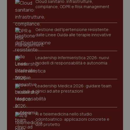
Cloud sanitario: infrastrutture,
navigazione sulle pagine e l'accesso alle aree
compliance, GDPR e Risk management
protette del sito. Il sito web non è in grado di
funzionare correttamente senza questi cookie.
Nome
Fornitore
/
Dominio
Scaden
VISITOR_PRIVACY_METADATA
5 mesi
YouTube
Gestione dell'Ipertensione resistente:
settim
.youtube.com
dalle Linee Guida alle terapie innovative
Leadership Infermieristica 2026: nuovi
modelli di responsabilità e autonomia
Leadership Medica 2026: guidare team
clinici ad alte prestazioni
AI e telemedicina nello studio
odontoiatrico: applicazioni concrete e
CookieScriptConsent
5 mesi
CookieScript
uso protetto
settim
www.quotidianosanita.it