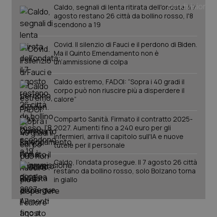
_ga
1 anno
Google LLC
Caldo, segnali di lenta ritirata dell'ondata: il 7
mes
.quotidianosanita.it
agosto restano 26 città da bollino rosso, l'8
scendono a 19
Covid. Il silenzio di Fauci e il perdono di Biden.
Ma il Quinto Emendamento non è
un’ammissione di colpa
Caldo estremo, FADOI: “Sopra i 40 gradi il
corpo può non riuscire più a disperdere il
calore”
Comparto Sanità. Firmato il contratto 2025-
2027. Aumenti fino a 240 euro per gli
infermieri, arriva il capitolo sull'IA e nuove
tutele per il personale
Caldo, l’ondata prosegue. Il 7 agosto 26 città
restano da bollino rosso, solo Bolzano torna
in giallo