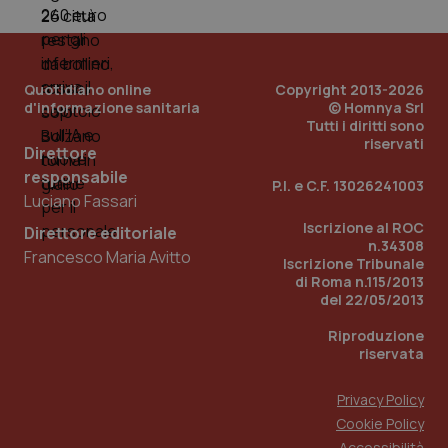
PHPSESSID
Sessio
PHP.net
www.quotidianosanita.it
Quotidiano online
Copyright 2013-2026
d'informazione sanitaria
© Homnya Srl
Tutti i diritti sono
riservati
Direttore
responsabile
P.I. e C.F. 13026241003
Luciano Fassari
Iscrizione al ROC
Direttore editoriale
n.34308
Francesco Maria Avitto
Iscrizione Tribunale
di Roma n.115/2013
del 22/05/2013
Riproduzione
riservata
Privacy Policy
Cookie Policy
_ga_KM60CM4NPH
.quotidianosanita.it
1 anno
mes
Accessibilità