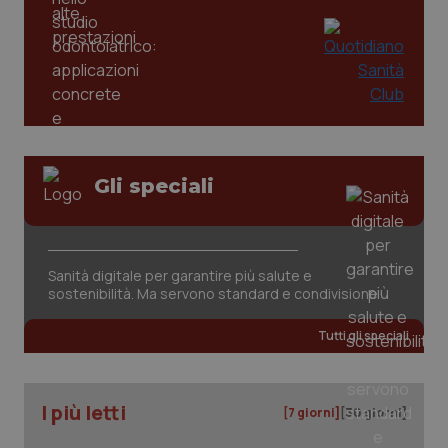
Gli speciali
tracking-sites-ironfish-
www.quotidianosanita.it
4
tracking-enable
settim
2 gior
Sanità digitale per garantire più salute e
sostenibilità. Ma servono standard e condivisione
Tutti gli speciali
tracking-sites-ironfish-
www.quotidianosanita.it
4
session-id
settim
2 gior
I più letti
[7 giorni]
[30 giorni]