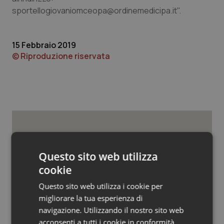
Valle D’Aosta
Oncodermatologia
sportellogiovaniomceopa@ordinemedicipa.it
".
Veneto
Oncoematologia
15 Febbraio 2019
Oncologia & Nutrizione
© Riproduzione riservata
Psoriasi & pelle
Quotidiano Cardiologia
Quotidiano Chirurgia
Potrebbe interessarti in
Regioni e Asl
Questo sito web utilizza
Quotidiano Oncologia
cookie
Quotidiano Pediatria
Questo sito web utilizza i cookie per
Settimana della Scienza dello
Spallanzani: capire la ricerca per
migliorare la tua esperienza di
comprendere il presente
Rene & patologie urogenitali
navigazione. Utilizzando il nostro sito web
acconsenti a tutti i cookie in conformità