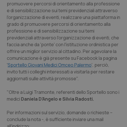
promuovere percorsi di orientamento alla professione
Piemonte
HIV
e di sensibilizzazione sui temi previdenziali attraverso
l'organizzazione di eventi, realizzare una piattaforma in
grado di promuovere percorsi di orientamento alla
Provincia Autonoma di Bolzano
Infezioni & Febbre
professione e di sensibilizzazione sui temi
previdenziali attraverso l'organizzazione di eventi, che
Provincia Autonoma di Trento
Ipertensione & Scompenso
faccia anche da 'ponte' con l'istituzione ordinistica per
offrire un miglior servizio al cittadino. Per agevolare la
Puglia
Malattie rare
comunicazione è già presente su Facebook la pagina
'
Sportello Giovani Medici Omceo Palermo
', perciò,
Sardegna
Malattia di Crohn & Rettocolite Ulcerosa
invito tutti i colleghi interessati a visitarla per restare
aggiornati sulle attività promosse".
Sicilia
Neuroscienze & patologie neurodegenerative
"Oltre a Luigi Tramonte, referenti dello Sportello sono i
Toscana
Obesità
medici
Daniela D’Angelo e Silvia Radosti.
Per informazioni sul servizio, domande o richieste –
Umbria
Oftalmologia
conclude la nota -, è sufficiente inviare una mail
all'indirizzo: