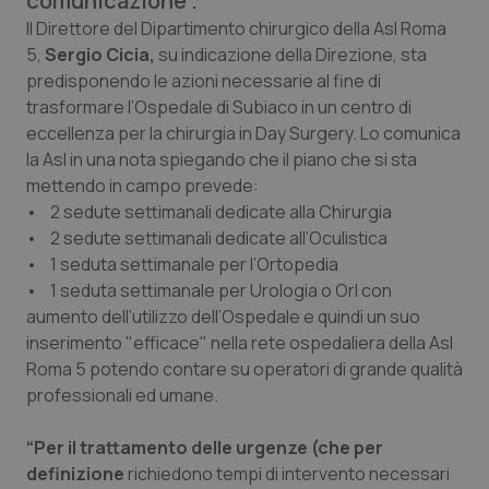
comunicazione”.
Calabria
Asma & BPCO
Il Direttore del Dipartimento chirurgico della Asl Roma
5,
Sergio Cicia,
su indicazione della Direzione, sta
Campania
Car-T
predisponendo le azioni necessarie al fine di
trasformare l’Ospedale di Subiaco in un centro di
Emilia-Romagna
Colesterolo & coronaropatie
eccellenza per la chirurgia in Day Surgery. Lo comunica
la Asl in una nota spiegando che il piano che si sta
mettendo in campo prevede:
Friuli Venezia Giulia
Dermatite Atopica
• 2 sedute settimanali dedicate alla Chirurgia
• 2 sedute settimanali dedicate all’Oculistica
Lazio
Diabete & glucometri
• 1 seduta settimanale per l’Ortopedia
• 1 seduta settimanale per Urologia o Orl con
Liguria
Disturbi dell’umore
aumento dell’utilizzo dell’Ospedale e quindi un suo
inserimento "efficace" nella rete ospedaliera della Asl
Lombardia
Dolore
Roma 5 potendo contare su operatori di grande qualità
professionali ed umane.
Marche
Donna & Salute
“Per il trattamento delle urgenze (che per
Molise
Epatiti
definizione
richiedono tempi di intervento necessari