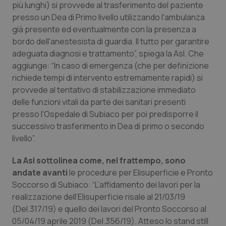
più lunghi) si provvede al trasferimento del paziente
presso un Dea di Primo livello utilizzando l'ambulanza
Piemonte
HIV
già presente ed eventualmente con la presenza a
bordo dell'anestesista di guardia. Il tutto per garantire
Provincia Autonoma di Bolzano
Infezioni & Febbre
adeguata diagnosi e trattamento”, spiega la Asl. Che
aggiunge: “In caso di emergenza (che per definizione
Provincia Autonoma di Trento
Ipertensione & Scompenso
richiede tempi di intervento estremamente rapidi) si
provvede al tentativo di stabilizzazione immediato
Puglia
Malattie rare
delle funzioni vitali da parte dei sanitari presenti
presso l'Ospedale di Subiaco per poi predisporre il
Sardegna
Malattia di Crohn & Rettocolite Ulcerosa
successivo trasferimento in Dea di primo o secondo
livello”.
Sicilia
Neuroscienze & patologie neurodegenerative
La Asl sottolinea come, nel frattempo, sono
andate avanti
le procedure per Elisuperficie e Pronto
Toscana
Obesità
Soccorso di Subiaco: “L’affidamento dei lavori per la
realizzazione dell’Elisuperficie risale al 21/03/19
Umbria
Oftalmologia
(Del.317/19) e quello dei lavori del Pronto Soccorso al
05/04/19 aprile 2019 (Del.356/19). Atteso lo stand still