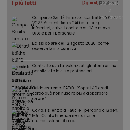
I più letti
[7 giorni]
[30 giorni]
Comparto Sanità. Firmato il contratto 2025-
2027. Aumenti fino a 240 euro per gli
infermieri, arriva il capitolo sull'IA e nuove
tutele per il personale
Eclissi solare del 12 agosto 2026, come
osservarla in sicurezza
Contratto sanità, valorizzati gli infermieri ma
penalizzate le altre professioni
Caldo estremo, FADOI: “Sopra i 40 gradi il
PHPSESSID
Sessio
PHP.net
corpo può non riuscire più a disperdere il
www.quotidianosanita.it
calore”
Covid. Il silenzio di Fauci e il perdono di Biden.
Ma il Quinto Emendamento non è
un’ammissione di colpa