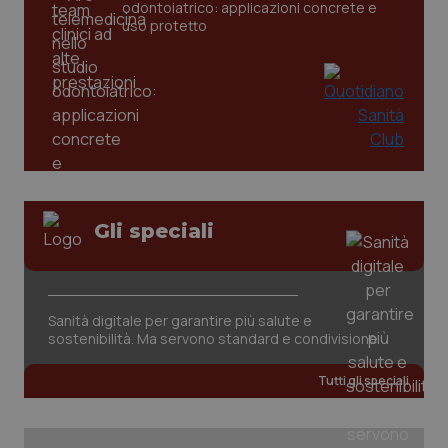
odontoiatrico: applicazioni concrete e
uso protetto
tracking-sites-ironfish-
www.quotidianosanita.it
4
tracking-enable
settim
2 gior
tracking-sites-ironfish-
www.quotidianosanita.it
4
session-id
settim
2 gior
Gli speciali
_ga
1 anno
Google LLC
mes
.quotidianosanita.it
Sanità digitale per garantire più salute e
sostenibilità. Ma servono standard e condivisione
Tutti gli speciali