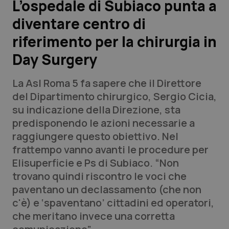
L’ospedale di Subiaco punta a
diventare centro di
Scienza e Farmaci
riferimento per la chirurgia in
Studi e Analisi
Day Surgery
Lettere al direttore
La Asl Roma 5 fa sapere che il Direttore
del Dipartimento chirurgico, Sergio Cicia,
Edizioni Regionali
su indicazione della Direzione, sta
predisponendo le azioni necessarie a
QS Pro
raggiungere questo obiettivo. Nel
frattempo vanno avanti le procedure per
Professionisti Sanitari.AI
Elisuperficie e Ps di Subiaco. “Non
trovano quindi riscontro le voci che
Abruzzo
QS Pro Gold
paventano un declassamento (che non
c'è) e ‘spaventano’ cittadini ed operatori,
QS Club
Newsletter
Basilicata
Artrite & artrosi
che meritano invece una corretta