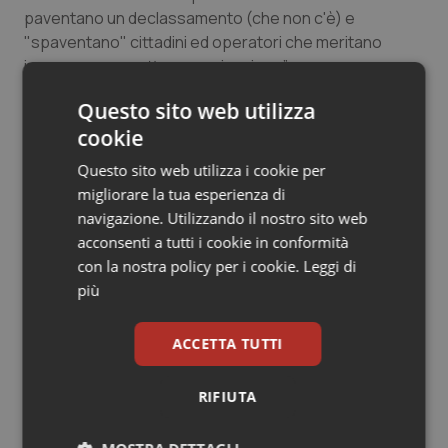
paventano un declassamento (che non c'è) e
Salute orale & impianti
"spaventano" cittadini ed operatori che meritano
invece una corretta comunicazione”.
Sangue & coagulazione
Questo sito web utilizza
Tiroide
04 Giugno 2019
cookie
© Riproduzione riservata
Questo sito web utilizza i cookie per
Tumore al seno
migliorare la tua esperienza di
navigazione. Utilizzando il nostro sito web
Tumore ovarico
acconsenti a tutti i cookie in conformità
con la nostra policy per i cookie.
Leggi di
Tumori del Polmone & Testa Collo
più
Potrebbe interessarti in
Tumori gastrointestinali
ACCETTA TUTTI
Lazio
Ulcera & Reflusso
RIFIUTA
Spallanzani. Settembre in festa: dai
90 anni della nascita e i 30 da Irccs
Vaccini