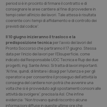
Valle D’Aosta
Oncodermatologia
period si è in procinto di firmare il contratto e di
consegnare le aree cantiere al fine di provvedere in
Veneto
Oncoematologia
tempi celeri all'inizio dei lavori. Tale attesa è risultata
coerente con i tempi di affidamento e di controllo dei
Oncologia & Nutrizione
previsti dal codice”.
Il 10 giugno inizieranno il trasloco e la
Psoriasi & pelle
predisposizione tecnica
per l’avvio dei lavori del
Pronto Soccorso che partiranno il 17 giugno. Stessa
Quotidiano Cardiologia
data per l’inizio dei lavori per l’Elisuperficie, come
indicato dal Responsabile UOC Tecnica e Rup dei due
Quotidiano Chirurgia
progetti, ing. Sante Amici. Si tratta di lavori importanti.
“Al fine, quindi, di limitare i disagi per l’utenza e per gli
Quotidiano Oncologia
operatori e per consentire il prosieguo dell’attività la
consegna del cantiere non potrà che avvenire una
Quotidiano Pediatria
volta che si è provveduto agli spostamenti consoni alle
attività da svolgere”, precisa la Asl. Che infine
evidenzia: “Non trovano quindi riscontro alcune
Rene & patologie urogenitali
informazioni diffuse in queste ultime ore che