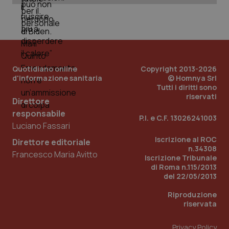
Quotidiano online
Copyright 2013-2026
d'informazione sanitaria
© Homnya Srl
Tutti i diritti sono
riservati
Direttore
responsabile
_ga_KM60CM4NPH
.quotidianosanita.it
1 anno
P.I. e C.F. 13026241003
mes
Luciano Fassari
Iscrizione al ROC
Direttore editoriale
n.34308
Francesco Maria Avitto
Iscrizione Tribunale
di Roma n.115/2013
del 22/05/2013
Riproduzione
riservata
Fornitore
/
Nome
Scadenza
Descrizion
Dominio
Privacy Policy