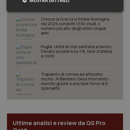
MOSTRA DETTAGLI
alla Settimana della Scienza
Necessari
Statistici
Marketing
Cresce la ricerca in Emilia-Romagna:
nel 2025 condotti 1.530 studi, il
numero più alto degli ultimi cinque
anni
Puglia. Unità di crisi sanitaria al lavoro,
Decaro accelera su 118, liste d’attesa
Necessari
Statistici
Marketing
e conti
I cookie necessari contribuiscono a rendere fruibile il
sito web abilitandone funzionalità di base quali la
navigazione sulle pagine e l'accesso alle aree
Trapianto di cornea ad altissimo
protette del sito. Il sito web non è in grado di
rischio. Al Bambino Gesù intervento
funzionare correttamente senza questi cookie.
riuscito grazie a una task force di 6
specialità
Nome
Fornitore
/
Dominio
Scaden
VISITOR_PRIVACY_METADATA
5 mesi
YouTube
settim
.youtube.com
Ultime analisi e review da QS Pro