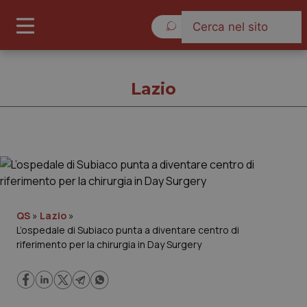
Giovedì 6 Agosto 2026
Lazio
Lazio
Cronache
QS
»
Lazio
»
L’ospedale di Subiaco punta a diventare centro di
Governo e Parlamento
riferimento per la chirurgia in Day Surgery
Regioni e Asl
Lavoro e Professioni