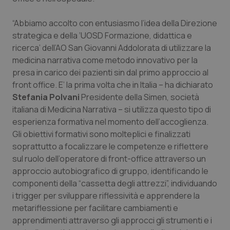
Valle D’Aosta
Oncodermatologia
“Abbiamo accolto con entusiasmo l’idea della Direzione
Veneto
Oncoematologia
strategica e della ‘UOSD Formazione, didattica e
ricerca’ dell’AO San Giovanni Addolorata di utilizzare la
Oncologia & Nutrizione
medicina narrativa come metodo innovativo per la
presa in carico dei pazienti sin dal primo approccio al
Psoriasi & pelle
front office. E’ la prima volta che in Italia – ha dichiarato
Stefania Polvani
Presidente della Simen, società
Quotidiano Cardiologia
italiana di Medicina Narrativa – si utilizza questo tipo di
esperienza formativa nel momento dell’accoglienza.
Gli obiettivi formativi sono molteplici e finalizzati
Quotidiano Chirurgia
soprattutto a focalizzare le competenze e riflettere
sul ruolo dell’operatore di front-office attraverso un
Quotidiano Oncologia
approccio autobiografico di gruppo, identificando le
componenti della “cassetta degli attrezzi”, individuando
Quotidiano Pediatria
i trigger per sviluppare riflessività e apprendere la
metariflessione per facilitare cambiamenti e
Rene & patologie urogenitali
apprendimenti attraverso gli approcci gli strumenti e i