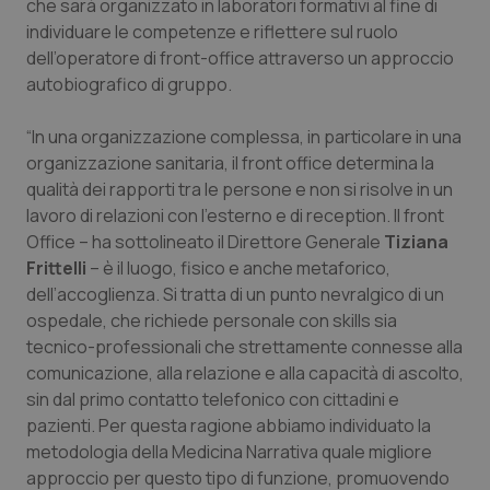
che sarà organizzato in laboratori formativi al fine di
Calabria
Asma & BPCO
individuare le competenze e riflettere sul ruolo
dell’operatore di front-office attraverso un approccio
Campania
Car-T
autobiografico di gruppo.
Emilia-Romagna
Colesterolo & coronaropatie
“In una organizzazione complessa, in particolare in una
organizzazione sanitaria, il front office determina la
Friuli Venezia Giulia
Dermatite Atopica
qualità dei rapporti tra le persone e non si risolve in un
lavoro di relazioni con l’esterno e di reception. Il front
Office – ha sottolineato il Direttore Generale
Tiziana
Lazio
Diabete & glucometri
Frittelli
– è il luogo, fisico e anche metaforico,
dell’accoglienza. Si tratta di un punto nevralgico di un
Liguria
Disturbi dell’umore
ospedale, che richiede personale con skills sia
tecnico-professionali che strettamente connesse alla
Lombardia
Dolore
comunicazione, alla relazione e alla capacità di ascolto,
sin dal primo contatto telefonico con cittadini e
Marche
Donna & Salute
pazienti. Per questa ragione abbiamo individuato la
metodologia della Medicina Narrativa quale migliore
Molise
Epatiti
approccio per questo tipo di funzione, promuovendo