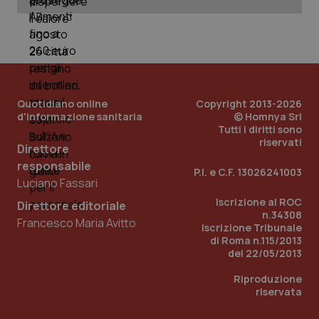
Quotidiano online
Copyright 2013-2026
d'informazione sanitaria
© Homnya Srl
Tutti i diritti sono
riservati
Direttore
responsabile
_ga_KM60CM4NPH
.quotidianosanita.it
1 anno
P.I. e C.F. 13026241003
mes
Luciano Fassari
Iscrizione al ROC
Direttore editoriale
n.34308
Francesco Maria Avitto
Iscrizione Tribunale
di Roma n.115/2013
del 22/05/2013
Riproduzione
riservata
Fornitore
/
Nome
Scadenza
Descrizion
Dominio