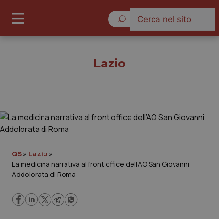
Sabato 8 Agosto 2026
Lazio
Lazio
Cronache
QS
»
Lazio
»
La medicina narrativa al front office dell’AO San Giovanni
Governo e Parlamento
Addolorata di Roma
Regioni e Asl
Lavoro e Professioni