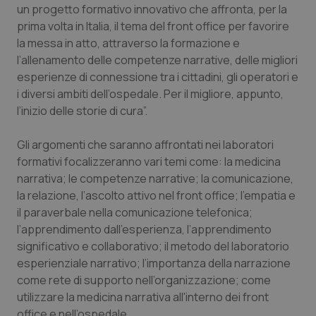
un progetto formativo innovativo che affronta, per la
Piemonte
HIV
prima volta in Italia, il tema del front office per favorire
la messa in atto, attraverso la formazione e
l’allenamento delle competenze narrative, delle migliori
Provincia Autonoma di Bolzano
Infezioni & Febbre
esperienze di connessione tra i cittadini, gli operatori e
i diversi ambiti dell’ospedale. Per il migliore, appunto,
Provincia Autonoma di Trento
Ipertensione & Scompenso
l’inizio delle storie di cura”.
Puglia
Malattie rare
Gli argomenti che saranno affrontati nei laboratori
formativi focalizzeranno vari temi come: la medicina
Sardegna
Malattia di Crohn & Rettocolite Ulcerosa
narrativa; le competenze narrative; la comunicazione,
la relazione, l’ascolto attivo nel front office; l’empatia e
Sicilia
Neuroscienze & patologie neurodegenerative
il paraverbale nella comunicazione telefonica;
l’apprendimento dall’esperienza, l’apprendimento
Toscana
Obesità
significativo e collaborativo; il metodo del laboratorio
esperienziale narrativo; l’importanza della narrazione
come rete di supporto nell’organizzazione; come
Umbria
Oftalmologia
utilizzare la medicina narrativa all'interno dei front
office e nell’ospedale.