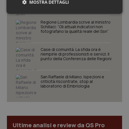
MOSTRA DETTAGLI
comprendere il presente
Necessari
Statistici
Marketing
Regione Lombardia scrive al ministro
Schillaci: “Gli attuali indicatori non
fotografano la qualità reale del Ssn”
Case di comunità. La sfida ora è
riempirle di professionisti e servizi. Il
Necessari
Statistici
Marketing
punto della Conferenza delle Regioni
I cookie necessari contribuiscono a rendere fruibile il
sito web abilitandone funzionalità di base quali la
navigazione sulle pagine e l'accesso alle aree
San Raffaele di Milano. Ispezioni e
protette del sito. Il sito web non è in grado di
criticità riscontrate, stop al
funzionare correttamente senza questi cookie.
laboratorio di Embriologia
Nome
Fornitore
/
Dominio
Scaden
VISITOR_PRIVACY_METADATA
5 mesi
YouTube
settim
.youtube.com
Ultime analisi e review da QS Pro