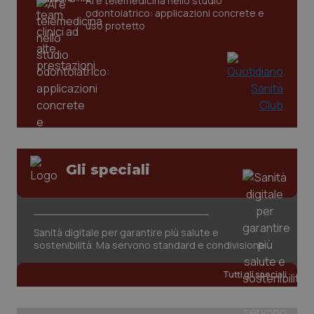
AI e telemedicina nello studio
odontoiatrico: applicazioni concrete e
tracking-sites-ironfish-
www.quotidianosanita.it
4
uso protetto
tracking-enable
settim
2 gior
tracking-sites-ironfish-
www.quotidianosanita.it
4
session-id
settim
2 gior
Gli speciali
_ga
1 anno
Google LLC
mes
.quotidianosanita.it
Sanità digitale per garantire più salute e
sostenibilità. Ma servono standard e condivisione
Tutti gli speciali