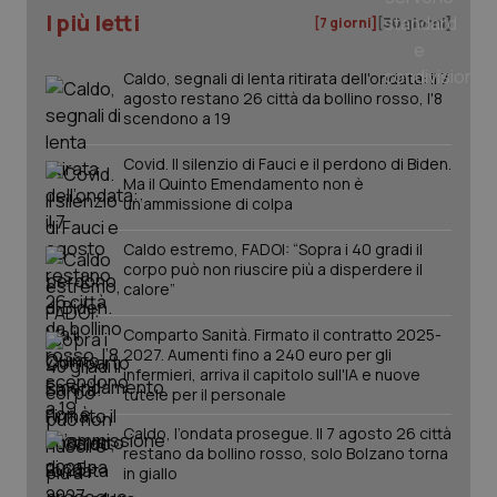
I più letti
[7 giorni]
[30 giorni]
Caldo, segnali di lenta ritirata dell'ondata: il 7
agosto restano 26 città da bollino rosso, l'8
scendono a 19
Covid. Il silenzio di Fauci e il perdono di Biden.
Ma il Quinto Emendamento non è
un’ammissione di colpa
Caldo estremo, FADOI: “Sopra i 40 gradi il
corpo può non riuscire più a disperdere il
calore”
Comparto Sanità. Firmato il contratto 2025-
PHPSESSID
Sessio
PHP.net
2027. Aumenti fino a 240 euro per gli
www.quotidianosanita.it
infermieri, arriva il capitolo sull'IA e nuove
tutele per il personale
Caldo, l’ondata prosegue. Il 7 agosto 26 città
restano da bollino rosso, solo Bolzano torna
in giallo