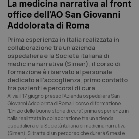
La medicina narrativa al front
office dell’AO San Giovanni
Scienza e Farmaci
Addolorata di Roma
Studi e Analisi
Prima esperienza in Italia realizzata in
Lettere al direttore
collaborazione tra un’azienda
ospedaliera e la Società italiana di
Edizioni Regionali
medicina narrativa (Simen), il corso di
formazione è riservato al personale
QS Pro
dedicato all’accoglienza, primo contatto
tra pazienti e percorsi di cura.
Professionisti Sanitari.AI
Al via il 17 giugno presso l’Azienda ospedaliera San
Giovanni Addolorata di Roma il corso di formazione
“L’inizio delle buone storie di cura”, prima esperienza in
Abruzzo
QS Pro Gold
Italia realizzata in collaborazione tra un’azienda
QS Club
Newsletter
ospedaliera e la Società italiana di medicina narrativa
Basilicata
Artrite & artrosi
(Simen). Si tratta di un percorso che durerà 6 mesi e