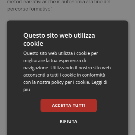
metodi narrativi anche in autonomia alla fine del
Salute orale & impianti
percorso formativo”.
Sangue & coagulazione
Il corso è accreditato per 22,5 crediti formativi Ecm.
Questo sito web utilizza
Tiroide
cookie
17 Giugno 2021
© Riproduzione riservata
Questo sito web utilizza i cookie per
Tumore al seno
migliorare la tua esperienza di
navigazione. Utilizzando il nostro sito web
Tumore ovarico
acconsenti a tutti i cookie in conformità
con la nostra policy per i cookie.
Leggi di
Tumori del Polmone & Testa Collo
più
Potrebbe interessarti in
Tumori gastrointestinali
ACCETTA TUTTI
Lazio
Ulcera & Reflusso
RIFIUTA
Settimana della Scienza dello
Vaccini
Spallanzani: capire la ricerca per