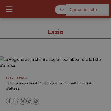
Domenica 9 Agosto 2026
Lazio
Lazio
Cronache
QS
»
Lazio
»
La Regione acquista 18 ecografi per abbattere le liste
Governo e Parlamento
d’attesa
Regioni e Asl
Lavoro e Professioni