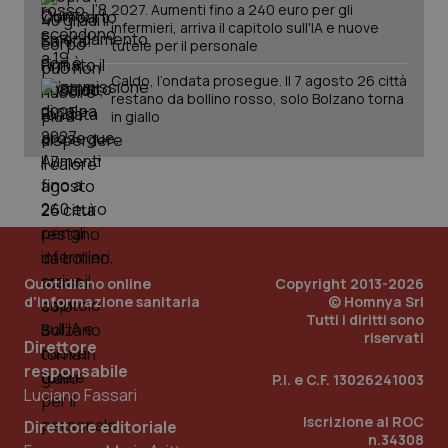
session-id
settim
2027. Aumenti fino a 240 euro per gli
2 gior
infermieri, arriva il capitolo sull'IA e nuove
tutele per il personale
Caldo, l’ondata prosegue. Il 7 agosto 26 città
restano da bollino rosso, solo Bolzano torna
_ga
1 anno
Google LLC
in giallo
mes
.quotidianosanita.it
Quotidiano online
Copyright 2013-2026
d'informazione sanitaria
© Homnya Srl
Tutti i diritti sono
riservati
Direttore
responsabile
P.I. e C.F. 13026241003
Luciano Fassari
Iscrizione al ROC
Direttore editoriale
n.34308