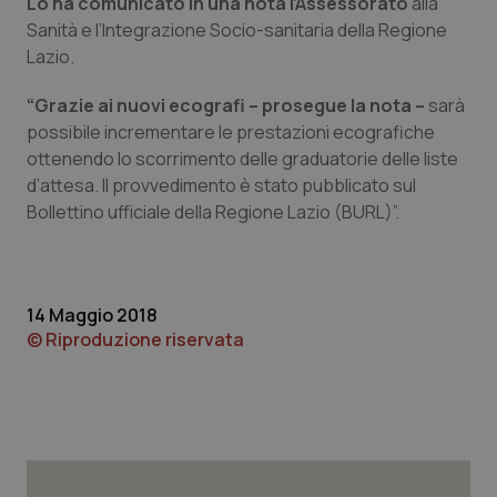
Lo ha comunicato in una nota l’Assessorato
alla
Calabria
Asma & BPCO
Sanità e l’Integrazione Socio-sanitaria della Regione
Lazio.
Campania
Car-T
“Grazie ai nuovi ecografi – prosegue la nota –
sarà
Emilia-Romagna
Colesterolo & coronaropatie
possibile incrementare le prestazioni ecografiche
ottenendo lo scorrimento delle graduatorie delle liste
d’attesa. Il provvedimento è stato pubblicato sul
Friuli Venezia Giulia
Dermatite Atopica
Bollettino ufficiale della Regione Lazio (BURL)”.
Lazio
Diabete & glucometri
Liguria
Disturbi dell’umore
14 Maggio 2018
© Riproduzione riservata
Lombardia
Dolore
Marche
Donna & Salute
Molise
Epatiti