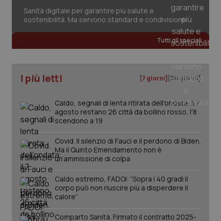
Sanità digitale per garantire più salute e
sostenibilità. Ma servono standard e condivisione
CookieScriptConsent
5 mesi
CookieScript
Tutti gli speciali
settim
www.quotidianosanita.it
I più letti
[7 giorni]
[30 giorni]
Caldo, segnali di lenta ritirata dell'ondata: il 7
agosto restano 26 città da bollino rosso, l'8
scendono a 19
Covid. Il silenzio di Fauci e il perdono di Biden.
Ma il Quinto Emendamento non è
un’ammissione di colpa
tracking-sites-ironfish-
www.quotidianosanita.it
4
tracking-enable
settim
2 gior
Caldo estremo, FADOI: “Sopra i 40 gradi il
corpo può non riuscire più a disperdere il
calore”
tracking-sites-ironfish-
www.quotidianosanita.it
4
Comparto Sanità. Firmato il contratto 2025-