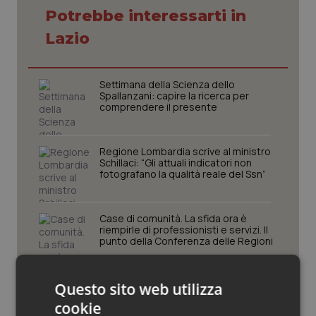
Potrebbe interessarti in
Piemonte
HIV
Lazio
Provincia Autonoma di Bolzano
Infezioni & Febbre
Settimana della Scienza dello
Spallanzani: capire la ricerca per
Provincia Autonoma di Trento
Ipertensione & Scompenso
comprendere il presente
Puglia
Malattie rare
Regione Lombardia scrive al ministro
Schillaci: “Gli attuali indicatori non
Sardegna
Malattia di Crohn & Rettocolite Ulcerosa
fotografano la qualità reale del Ssn”
Sicilia
Neuroscienze & patologie neurodegenerative
Case di comunità. La sfida ora è
riempirle di professionisti e servizi. Il
punto della Conferenza delle Regioni
Toscana
Obesità
Umbria
Oftalmologia
San Raffaele di Milano. Ispezioni e
Questo sito web utilizza
criticità riscontrate, stop al
cookie
laboratorio di Embriologia