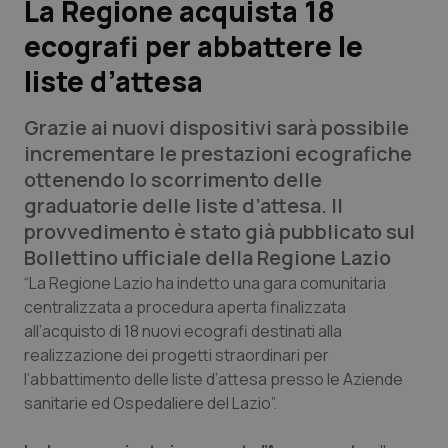
La Regione acquista 18
ecografi per abbattere le
Scienza e Farmaci
liste d’attesa
Studi e Analisi
Grazie ai nuovi dispositivi sarà possibile
Lettere al direttore
incrementare le prestazioni ecografiche
ottenendo lo scorrimento delle
Edizioni Regionali
graduatorie delle liste d’attesa. Il
provvedimento è stato già pubblicato sul
QS Pro
Bollettino ufficiale della Regione Lazio
“La Regione Lazio ha indetto una gara comunitaria
Professionisti Sanitari.AI
centralizzata a procedura aperta finalizzata
all’acquisto di 18 nuovi ecografi destinati alla
realizzazione dei progetti straordinari per
Abruzzo
QS Pro Gold
l’abbattimento delle liste d’attesa presso le Aziende
sanitarie ed Ospedaliere del Lazio”.
QS Club
Newsletter
Basilicata
Artrite & artrosi