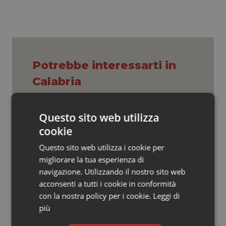
Valle D’Aosta
Oncodermatologia
Veneto
Oncoematologia
Oncologia & Nutrizione
Potrebbe interessarti in
Psoriasi & pelle
Calabria
Quotidiano Cardiologia
Settimana della Scienza dello
Questo sito web utilizza
Spallanzani: capire la ricerca per
cookie
comprendere il presente
Quotidiano Chirurgia
Questo sito web utilizza i cookie per
Quotidiano Oncologia
migliorare la tua esperienza di
Regione Lombardia scrive al ministro
Schillaci: “Gli attuali indicatori non
navigazione. Utilizzando il nostro sito web
fotografano la qualità reale del Ssn”
acconsenti a tutti i cookie in conformità
Quotidiano Pediatria
con la nostra policy per i cookie.
Leggi di
più
Rene & patologie urogenitali
Case di comunità. La sfida ora è
riempirle di professionisti e servizi. Il