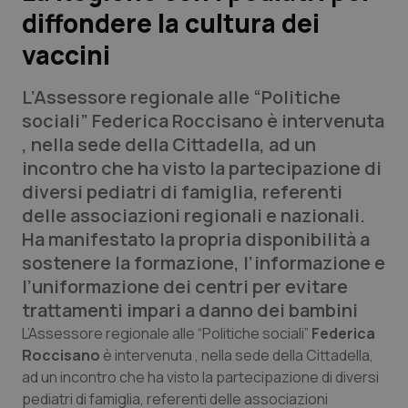
diffondere la cultura dei
Scienza e Farmaci
vaccini
Studi e Analisi
L’Assessore regionale alle “Politiche
sociali” Federica Roccisano è intervenuta
Lettere al direttore
, nella sede della Cittadella, ad un
incontro che ha visto la partecipazione di
Edizioni Regionali
diversi pediatri di famiglia, referenti
delle associazioni regionali e nazionali.
QS Pro
Ha manifestato la propria disponibilità a
sostenere la formazione, l’informazione e
Professionisti Sanitari.AI
l’uniformazione dei centri per evitare
trattamenti impari a danno dei bambini
Abruzzo
QS Pro Gold
L’Assessore regionale alle “Politiche sociali”
Federica
Roccisano
è intervenuta , nella sede della Cittadella,
QS Club
Newsletter
Basilicata
Artrite & artrosi
ad un incontro che ha visto la partecipazione di diversi
pediatri di famiglia, referenti delle associazioni