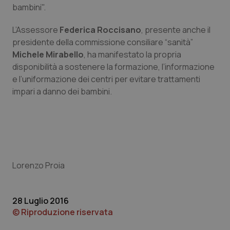
bambini".
Piemonte
HIV
L’Assessore
Federica Roccisano
, presente anche il
presidente della commissione consiliare “sanità”
Provincia Autonoma di Bolzano
Infezioni & Febbre
Michele Mirabello
, ha manifestato la propria
disponibilità a sostenere la formazione, l’informazione
Provincia Autonoma di Trento
Ipertensione & Scompenso
e l’uniformazione dei centri per evitare trattamenti
impari a danno dei bambini.
Puglia
Malattie rare
Sardegna
Malattia di Crohn & Rettocolite Ulcerosa
Sicilia
Neuroscienze & patologie neurodegenerative
Lorenzo Proia
Toscana
Obesità
28 Luglio 2016
Umbria
Oftalmologia
© Riproduzione riservata