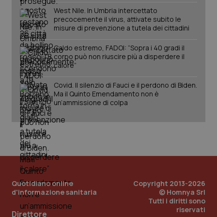
West Nile. In Umbria intercettato
precocemente il virus, attivate subito le
misure di prevenzione a tutela dei cittadini
Caldo estremo, FADOI: “Sopra i 40 gradi il
corpo può non riuscire più a disperdere il
calore”
Covid. Il silenzio di Fauci e il perdono di Biden.
Ma il Quinto Emendamento non è
un’ammissione di colpa
Quotidiano online
Copyright 2013-2026
d'informazione sanitaria
© Homnya Srl
Tutti i diritti sono
PHPSESSID
Sessio
PHP.net
riservati
Direttore
www.quotidianosanita.it