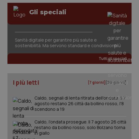
Gli speciali
Sanità digitale per garantire più salute e
sostenibilità. Ma servono standard e condivisione
tracking-sites-ironfish-
www.quotidianosanita.it
4
tracking-enable
settim
2 gior
Tutti gli speciali
I più letti
tracking-sites-ironfish-
www.quotidianosanita.it
4
[7 giorni]
[30 giorni]
session-id
settim
2 gior
Caldo, segnali di lenta ritirata dell'ondata: il 7
agosto restano 26 città da bollino rosso, l'8
scendono a 19
_ga
1 anno
Google LLC
mes
.quotidianosanita.it
Caldo, l’ondata prosegue. Il 7 agosto 26 città
restano da bollino rosso, solo Bolzano torna
in giallo