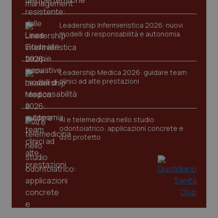
VISITOR_PRIVACY_METADATA
5 mesi
YouTube
settim
.youtube.com
Leadership Infermieristica 2026: nuovi
modelli di responsabilità e autonomia
Leadership Medica 2026: guidare team
clinici ad alte prestazioni
AI e telemedicina nello studio
odontoiatrico: applicazioni concrete e
uso protetto
CookieScriptConsent
5 mesi
CookieScript
settim
www.quotidianosanita.it