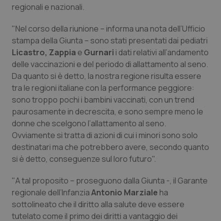
regionali e nazionali.
Calabria
Asma & BPCO
"Nel corso della riunione – informa una nota dell’Ufficio
Campania
Car-T
stampa della Giunta – sono stati presentati dai pediatri
Licastro,
Zappia
e
Gurnari
i dati relativi all’andamento
Emilia-Romagna
Colesterolo & coronaropatie
delle vaccinazioni e del periodo di allattamento al seno.
Da quanto si è detto, la nostra regione risulta essere
Friuli Venezia Giulia
Dermatite Atopica
tra le regioni italiane con la performance peggiore:
sono troppo pochi i bambini vaccinati, con un trend
Lazio
Diabete & glucometri
paurosamente in decrescita, e sono sempre meno le
donne che scelgono l’allattamento al seno.
Ovviamente si tratta di azioni di cui i minori sono solo
Liguria
Disturbi dell’umore
destinatari ma che potrebbero avere, secondo quanto
si è detto, conseguenze sul loro futuro".
Lombardia
Dolore
"A tal proposito – proseguono dalla Giunta -, il Garante
Marche
Donna & Salute
regionale dell’Infanzia
Antonio Marziale
ha
sottolineato che il diritto alla salute deve essere
Molise
Epatiti
tutelato come il primo dei diritti a vantaggio dei