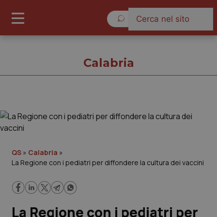
Lunedì 10 Agosto 2026
Calabria
Calabria
Cronache
QS
»
Calabria
»
La Regione con i pediatri per diffondere la cultura dei vaccini
Governo e Parlamento
Regioni e Asl
La Regione con i pediatri per
Lavoro e Professioni