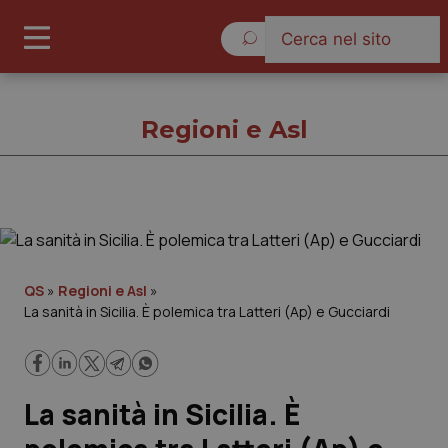
Venerdì 7 Agosto 2026
Regioni e Asl
Regioni e Asl
Cronache
QS
»
Regioni e Asl
»
La sanità in Sicilia. È polemica tra Latteri (Ap) e Gucciardi
Governo e Parlamento
Regioni e Asl
La sanità in Sicilia. È
Lavoro e Professioni