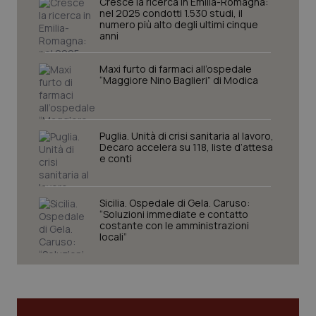
Cresce la ricerca in Emilia-Romagna:
I cookie necessari contribuiscono a rendere fruibile il
nel 2025 condotti 1.530 studi, il
sito web abilitandone funzionalità di base quali la
numero più alto degli ultimi cinque
navigazione sulle pagine e l'accesso alle aree
anni
protette del sito. Il sito web non è in grado di
funzionare correttamente senza questi cookie.
Maxi furto di farmaci all’ospedale
Nome
Fornitore
/
Dominio
Scaden
“Maggiore Nino Baglieri” di Modica
VISITOR_PRIVACY_METADATA
5 mesi
YouTube
settim
.youtube.com
Puglia. Unità di crisi sanitaria al lavoro,
Decaro accelera su 118, liste d’attesa
e conti
Sicilia. Ospedale di Gela. Caruso:
“Soluzioni immediate e contatto
costante con le amministrazioni
locali”