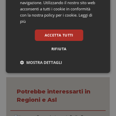
regime. Consiglio, dunque, al professore Latteri e a
navigazione. Utilizzando il nostro sito web
tutti coloro che in questi giorni stanno dando consigli
acconsenti a tutti i cookie in conformità
su come rivedere la sanità nella prossima legislatura di
con la nostra policy per i cookie.
Leggi di
trovare nuovi spunti per farsi pubblicità durante la
più
campagna elettorale”.
ACCETTA TUTTI
09 Ottobre 2017
© Riproduzione riservata
RIFIUTA
MOSTRA DETTAGLI
Necessari
Statistici
Marketing
Potrebbe interessarti in
Regioni e Asl
Necessari
Statistici
Marketing