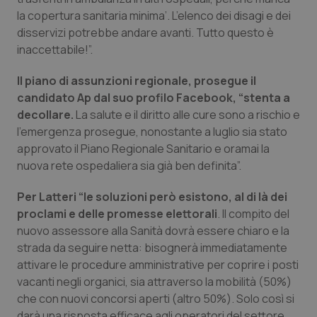
la copertura sanitaria minima’. L’elenco dei disagi e dei
Piemonte
HIV
disservizi potrebbe andare avanti. Tutto questo è
inaccettabile!”.
Provincia Autonoma di Bolzano
Infezioni & Febbre
Il piano di assunzioni regionale, prosegue il
candidato Ap dal suo profilo Facebook, “stenta a
Provincia Autonoma di Trento
Ipertensione & Scompenso
decollare.
La salute e il diritto alle cure sono a rischio e
l’emergenza prosegue, nonostante a luglio sia stato
Puglia
Malattie rare
approvato il Piano Regionale Sanitario e oramai la
nuova rete ospedaliera sia già ben definita”.
Sardegna
Malattia di Crohn & Rettocolite Ulcerosa
Per Latteri “le soluzioni però esistono, al di là dei
Sicilia
Neuroscienze & patologie neurodegenerative
proclami e delle promesse elettorali
. Il compito del
nuovo assessore alla Sanità dovrà essere chiaro e la
Toscana
Obesità
strada da seguire netta: bisognerà immediatamente
attivare le procedure amministrative per coprire i posti
vacanti negli organici, sia attraverso la mobilità (50%)
Umbria
Oftalmologia
che con nuovi concorsi aperti (altro 50%). Solo così si
darà una risposta efficace agli operatori del settore,