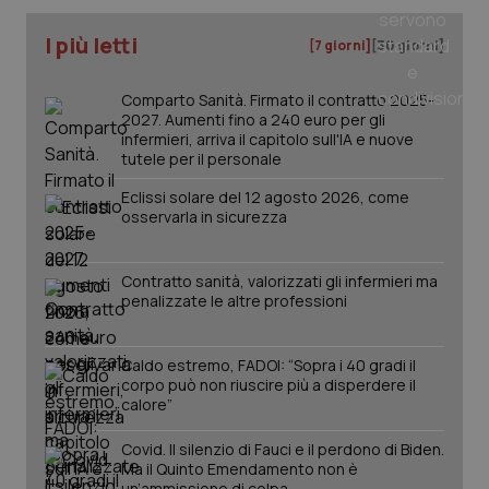
I più letti
[7 giorni]
[30 giorni]
Comparto Sanità. Firmato il contratto 2025-
PHPSESSID
Sessio
PHP.net
2027. Aumenti fino a 240 euro per gli
www.quotidianosanita.it
infermieri, arriva il capitolo sull'IA e nuove
tutele per il personale
Eclissi solare del 12 agosto 2026, come
osservarla in sicurezza
Contratto sanità, valorizzati gli infermieri ma
penalizzate le altre professioni
Caldo estremo, FADOI: “Sopra i 40 gradi il
corpo può non riuscire più a disperdere il
calore”
Covid. Il silenzio di Fauci e il perdono di Biden.
Ma il Quinto Emendamento non è
un’ammissione di colpa