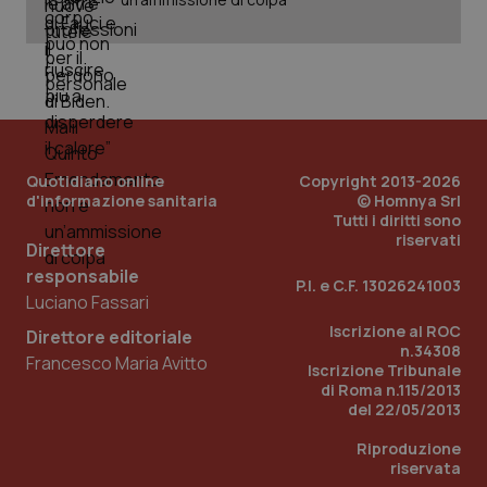
_ga_KM60CM4NPH
.quotidianosanita.it
1 anno
mes
Quotidiano online
Copyright 2013-2026
d'informazione sanitaria
© Homnya Srl
Tutti i diritti sono
Fornitore
/
Nome
Scadenza
Descrizion
riservati
Dominio
Direttore
Nome
Fornitore
/
Dominio
Scadenza
Des
responsabile
_ga_0VMQEQKQ1N
.quotidianosanita.it
1 anno 1
Questo
P.I. e C.F. 13026241003
mese
cookie
VISITOR_INFO1_LIVE
5 mesi 4
Que
Google LLC
Luciano Fassari
viene
settimane
imp
.youtube.com
utilizzato
You
Iscrizione al ROC
Direttore editoriale
da Google
ten
n.34308
Analytics
pre
Francesco Maria Avitto
per
Iscrizione Tribunale
del
mantener
vid
di Roma n.115/2013
lo stato
inco
del 22/05/2013
della
può
sessione.
det
vis
Riproduzione
web
riservata
uti