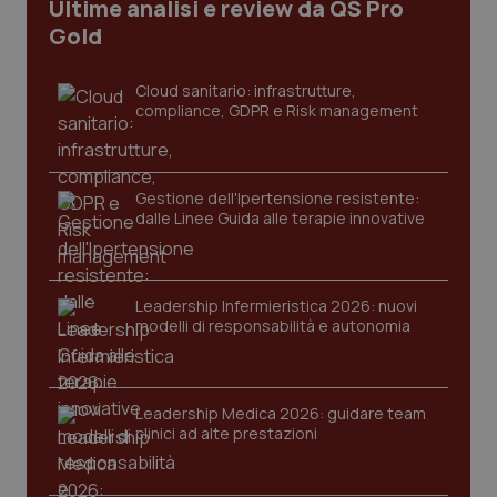
Ultime analisi e review da QS Pro
CookieScriptConsent
5 mesi
CookieScript
settim
Gold
www.quotidianosanita.it
Cloud sanitario: infrastrutture,
compliance, GDPR e Risk management
Gestione dell'Ipertensione resistente:
dalle Linee Guida alle terapie innovative
tracking-sites-ironfish-
www.quotidianosanita.it
4
Leadership Infermieristica 2026: nuovi
tracking-enable
settim
modelli di responsabilità e autonomia
2 gior
Leadership Medica 2026: guidare team
tracking-sites-ironfish-
www.quotidianosanita.it
4
clinici ad alte prestazioni
session-id
settim
2 gior