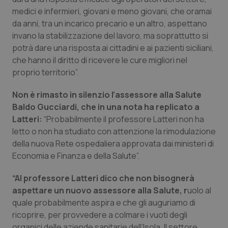
Valle D’Aosta
Oncodermatologia
medici e infermieri, giovani e meno giovani, che oramai
da anni, tra un incarico precario e un altro, aspettano
Veneto
Oncoematologia
invano la stabilizzazione del lavoro, ma soprattutto si
potrà dare una risposta ai cittadini e ai pazienti siciliani,
Oncologia & Nutrizione
che hanno il diritto di ricevere le cure migliori nel
proprio territorio”.
Psoriasi & pelle
Non è rimasto in silenzio l’assessore alla Salute
Baldo Gucciardi, che in una nota ha replicato a
Quotidiano Cardiologia
Latteri:
“Probabilmente il professore Latteri non ha
letto o non ha studiato con attenzione la rimodulazione
Quotidiano Chirurgia
della nuova Rete ospedaliera approvata dai ministeri di
Economia e Finanza e della Salute”.
Quotidiano Oncologia
“Al professore Latteri dico che non bisognerà
Quotidiano Pediatria
aspettare un nuovo assessore alla Salute, r
uolo al
quale probabilmente aspira e che gli auguriamo di
Rene & patologie urogenitali
ricoprire, per provvedere a colmare i vuoti degli
organici delle aziende sanitarie dell’Isola. Il settore