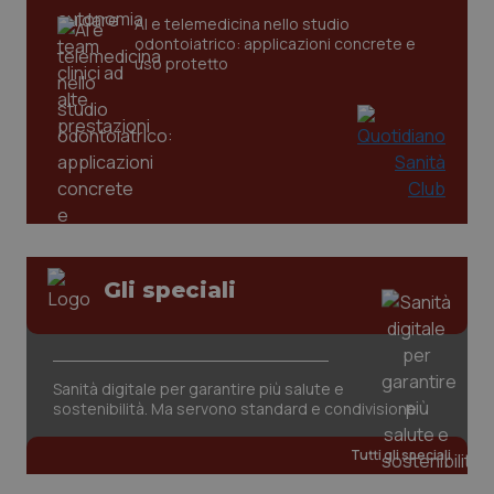
AI e telemedicina nello studio
odontoiatrico: applicazioni concrete e
_ga
1 anno
Google LLC
uso protetto
mes
.quotidianosanita.it
Gli speciali
Sanità digitale per garantire più salute e
sostenibilità. Ma servono standard e condivisione
Tutti gli speciali