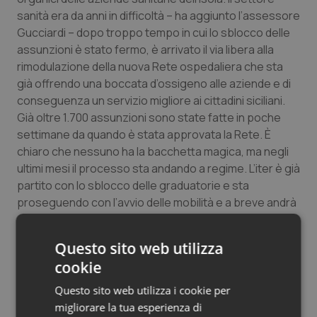
sanità era da anni in difficoltà – ha aggiunto l’assessore
Salute orale & impianti
Gucciardi – dopo troppo tempo in cui lo sblocco delle
assunzioni è stato fermo, è arrivato il via libera alla
Sangue & coagulazione
rimodulazione della nuova Rete ospedaliera che sta
già offrendo una boccata d’ossigeno alle aziende e di
Tiroide
conseguenza un servizio migliore ai cittadini siciliani.
Già oltre 1.700 assunzioni sono state fatte in poche
Tumore al seno
settimane da quando è stata approvata la Rete. È
chiaro che nessuno ha la bacchetta magica, ma negli
Tumore ovarico
ultimi mesi il processo sta andando a regime. L’iter è già
partito con lo sblocco delle graduatorie e sta
Tumori del Polmone & Testa Collo
proseguendo con l’avvio delle mobilità e a breve andrà
avanti con l’indizione di nuovi concorsi”.
Tumori gastrointestinali
Questo sito web utilizza
“È chiaro – ha concluso Gucciardi – che andando
cookie
nei vari ospedali siciliani si troveranno eccellenze
,
Ulcera & Reflusso
ma anche qualche disservizio, che però sparirà non
Questo sito web utilizza i cookie per
appena la nuova riforma sanitaria andrà a pieno
migliorare la tua esperienza di
Vaccini