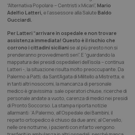
Calabria
Asma & BPCO
“Alternativa Popolare – Centristi x Micari”,
Mario
Adelfio Latteri,
e l’assessore alla Salute
Baldo
Gucciardi.
Campania
Car-T
Per Latteri “arrivare in ospedale e non trovare
Emilia-Romagna
Colesterolo & coronaropatie
assistenza immediata! Questo è il rischio che
corrono i cittadini siciliani
se al più presto non si
Friuli Venezia Giulia
Dermatite Atopica
prenderanno provvedimenti seri”. E “guardando la
mappatura dei presidi ospedalieri dell’isola – continua
Lazio
Diabete & glucometri
Latteri -, la situazione risulta molto preoccupante. Da
Palermo a Patti, da Sant’Agata di Militello a Mistretta, e
Liguria
Disturbi dell’umore
in tanti altri nosocomi, la mancanza di personale
medico è gravissima: sale operatori chiuse, ricerche di
personale andate a vuoto, carenza di medici nei presidi
Lombardia
Dolore
di Pronto Soccorso. La stampa riporta notizie
allarmanti: ‘A Palermo, all’Ospedale dei Bambini, il
Marche
Donna & Salute
reparto ortopedico è chiuso da due anni; al Cervello,
nelle ore notturne, i pazienti con infarto vengono
Molise
Epatiti
trasferiti in ambulanza in altri ospedali, perché manca