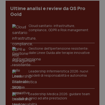
Ultime analisi e review da QS Pro
Gold
Cloud sanitario: infrastrutture,
PHPSESSID
Sessio
PHP.net
compliance, GDPR e Risk management
www.quotidianosanita.it
Gestione dell'Ipertensione resistente:
dalle Linee Guida alle terapie innovative
Leadership Infermieristica 2026: nuovi
modelli di responsabilità e autonomia
Leadership Medica 2026: guidare team
clinici ad alte prestazioni