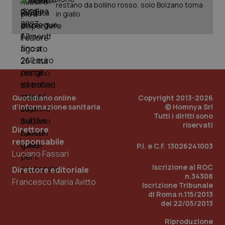
ROLLOUT_TOKEN
settimane
imp
restano da bollino rosso, solo Bolzano torna
You
in giallo
ges
del
e d
per
del
ute
tracking-sites-
www.quotidianosanita.it
4
Que
ironfish-tracking-
settimane
imp
named-enable
2 giorni
dal
per 
sis
Quotidiano online
Copyright 2013-2026
sol
d'informazione sanitaria
© Homnya Srl
ute
Tutti i diritti sono
ide
Wel
riservati
Direttore
responsabile
P.I. e C.F. 13026241003
Luciano Fassari
Iscrizione al ROC
Direttore editoriale
n.34308
Francesco Maria Avitto
Iscrizione Tribunale
di Roma n.115/2013
del 22/05/2013
Riproduzione