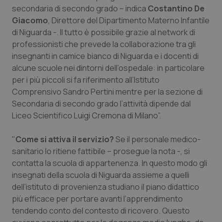
secondaria di secondo grado – indica
Costantino De
Piemonte
HIV
Giacomo
, Direttore del Dipartimento Materno Infantile
di Niguarda -. Il tutto è possibile grazie al network di
Provincia Autonoma di Bolzano
Infezioni & Febbre
professionisti che prevede la collaborazione tra gli
insegnanti in camice bianco di Niguarda e i docenti di
alcune scuole nei dintorni dell’ospedale: in particolare
Provincia Autonoma di Trento
Ipertensione & Scompenso
per i più piccoli si fa riferimento all’Istituto
Comprensivo Sandro Pertini mentre per la sezione di
Puglia
Malattie rare
Secondaria di secondo grado l’attività dipende dal
Liceo Scientifico Luigi Cremona di Milano”.
Sardegna
Malattia di Crohn & Rettocolite Ulcerosa
"
Come si attiva il servizio?
Se il personale medico-
Sicilia
Neuroscienze & patologie neurodegenerative
sanitario lo ritiene fattibile – prosegue la nota -, si
contatta la scuola di appartenenza. In questo modo gli
Toscana
Obesità
insegnati della scuola di Niguarda assieme a quelli
dell’istituto di provenienza studiano il piano didattico
Umbria
Oftalmologia
più efficace per portare avanti l’apprendimento
tendendo conto del contesto di ricovero. Questo