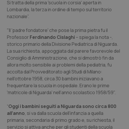
Si tratta della prima 'scuola in corsia' aperta in
Calabria
Asma & BPCO
Lombardia, la terza in ordine di tempo sul territorio
nazionale”.
Campania
Car-T
"Il 'padre fondatore' che pose la prima pietra fu il
Emilia-Romagna
Colesterolo & coronaropatie
Professor
Ferdinando Cislaghi
– spiega la nota -,
storico primario della Divisione Pediatrica di Niguarda.
Friuli Venezia Giulia
Dermatite Atopica
La sua richiesta, appoggiata dal parere favorevole del
Consiglio di Amministrazione, che si dimostrò fin da
Lazio
Diabete & glucometri
allora molto sensibile ai problemi della pediatria, fu
accolta dal Provveditorato agli Studi di Milano:
nell'ottobre 1958, circa 30 bambini iniziavano a
Liguria
Disturbi dell’umore
frequentare la scuola in ospedale. Erano le prime
'matricole di Niguarda' nell’anno scolastico 1958/59".
Lombardia
Dolore
“
Oggi i bambini seguiti a Niguarda sono circa 800
Marche
Donna & Salute
all’anno
, si va dalla scuola dell’infanzia a quella
primaria, secondaria di primo grado e, su richiesta, il
Molise
Epatiti
servizio si attiva anche per gli studenti della scuola