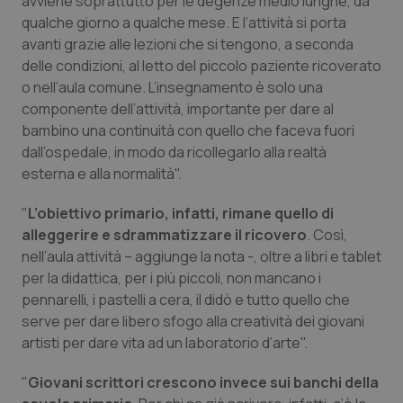
avviene soprattutto per le degenze medio lunghe, da
Valle D’Aosta
Oncodermatologia
qualche giorno a qualche mese. E l’attività si porta
avanti grazie alle lezioni che si tengono, a seconda
Veneto
Oncoematologia
delle condizioni, al letto del piccolo paziente ricoverato
o nell’aula comune. L’insegnamento è solo una
Oncologia & Nutrizione
componente dell’attività, importante per dare al
bambino una continuità con quello che faceva fuori
Psoriasi & pelle
dall’ospedale, in modo da ricollegarlo alla realtà
esterna e alla normalità".
Quotidiano Cardiologia
"
L’obiettivo primario, infatti, rimane quello di
alleggerire e sdrammatizzare il ricovero
. Così,
Quotidiano Chirurgia
nell’aula attività – aggiunge la nota -, oltre a libri e tablet
per la didattica, per i più piccoli, non mancano i
Quotidiano Oncologia
pennarelli, i pastelli a cera, il didò e tutto quello che
serve per dare libero sfogo alla creatività dei giovani
Quotidiano Pediatria
artisti per dare vita ad un laboratorio d’arte".
Rene & patologie urogenitali
"
Giovani scrittori crescono invece sui banchi della