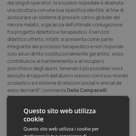
dei singoli operatori, la scuola in ospedale è divenuta
una struttura con una sua specifica identità, al fine di
assicurare un sistema di presa in carico globale del
minore malato, a garanzia dell’ottimale coniugazione
fra progetto didattico e terapeutico. Il servizio
didattico offerto, infatti, si presenta come parte
integrante del processo terapeutico e non risponde
solo ad un diritto costituzionalmente garantito; esso
contribuisce al mantenimento e al recupero
psicofisico degli alunni, tenendo il più possibile vivo il
tessuto di rapporti dell’alunno stesso con il suo mondo
scolastico e il sistema di relazioni sociali e amicali da
esso derivanti", commenta
Delia Campanelli
,
Direttore generale dell’Ufficio Scolastico per la
Lombardia. "Oggi, nella nostra Regione, la scuola in
Questo sito web utilizza
ospedale è diffusa in tutti gli ordini e gradi di scuola e
cookie
nei principali ospedali e reparti pediatrici”.
Questo sito web utilizza i cookie per
“
Il nostro obiettivo è intendere la cura e la presa in