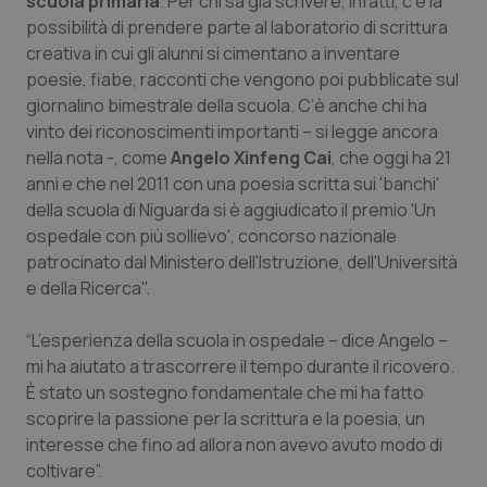
scuola primaria
. Per chi sa già scrivere, infatti, c’è la
Salute orale & impianti
possibilità di prendere parte al laboratorio di scrittura
creativa in cui gli alunni si cimentano a inventare
poesie, fiabe, racconti che vengono poi pubblicate sul
Sangue & coagulazione
giornalino bimestrale della scuola. C’è anche chi ha
vinto dei riconoscimenti importanti – si legge ancora
Tiroide
nella nota -, come
Angelo Xinfeng Cai
, che oggi ha 21
anni e che nel 2011 con una poesia scritta sui 'banchi'
Tumore al seno
della scuola di Niguarda si è aggiudicato il premio 'Un
ospedale con più sollievo', concorso nazionale
Tumore ovarico
patrocinato dal Ministero dell'Istruzione, dell'Università
e della Ricerca".
Tumori del Polmone & Testa Collo
“L’esperienza della scuola in ospedale – dice Angelo –
Tumori gastrointestinali
mi ha aiutato a trascorrere il tempo durante il ricovero.
È stato un sostegno fondamentale che mi ha fatto
scoprire la passione per la scrittura e la poesia, un
Ulcera & Reflusso
interesse che fino ad allora non avevo avuto modo di
coltivare”.
Vaccini