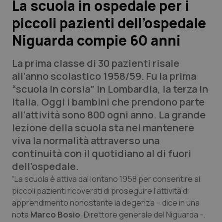
La scuola in ospedale per i
piccoli pazienti dell’ospedale
Scienza e Farmaci
Niguarda compie 60 anni
Studi e Analisi
La prima classe di 30 pazienti risale
Lettere al direttore
all’anno scolastico 1958/59. Fu la prima
“scuola in corsia” in Lombardia, la terza in
Edizioni Regionali
Italia. Oggi i bambini che prendono parte
all’attività sono 800 ogni anno. La grande
QS Pro
lezione della scuola sta nel mantenere
viva la normalità attraverso una
Professionisti Sanitari.AI
continuità con il quotidiano al di fuori
dell’ospedale.
Abruzzo
QS Pro Gold
“La scuola è attiva dal lontano 1958 per consentire ai
piccoli pazienti ricoverati di proseguire l’attività di
QS Club
Newsletter
apprendimento nonostante la degenza – dice in una
Basilicata
Artrite & artrosi
nota
Marco Bosio
, Direttore generale del Niguarda -.