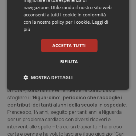
migliorare la tua esperienza di
carico dei nostri assistiti a 360 gradi
– spiega
navigazione. Utilizzando il nostro sito web
l'assessore al Welfare di Regione Lombardia
Giulio
acconsenti a tutti i cookie in conformità
Gallera
– e grazie all’impegno degli insegnanti viene
con la nostra policy per i cookie.
Leggi di
favorito, accanto al recupero fisico, anche quello
più
relazionale, emotivo e psicologico, creando un ponte
con la vita fuori dall’ospedale. Ecco perché la scuola
ACCETTA TUTTI
deve essere riconosciuta come parte integrante del
programma terapeutico offerto ai ragazzi e alle loro
RIFIUTA
famiglie”.
"I pareri positivi di chi ha incontrato l’auspicata
MOSTRA DETTAGLI
normalità tra le pieghe di un lungo ricovero – specifica
la nota -, sono tanti. Per rendersene conto basta
Necessari
Statistici
Marketing
sfogliare
il 'Niguardino', periodico che raccoglie i
contributi dei tanti alunni della scuola in ospedale
.
Francesco, 14 anni, seguito per tanti anni a Niguarda
per un problema cardiaco con diversi ricoveri e
interventi alle spalle – tra cui un trapianto – ha preso
carta e penna e ha voluto lasciare il suo giudizio: 'Cari
Necessari
Statistici
Marketing