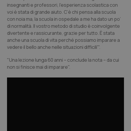
insegnanti e professori, l’esperienza scolastica con
I cookie necessari contribuiscono a rendere fruibile il
voi è stata di grande aiuto. C’è chi pensa alla scuola
sito web abilitandone funzionalità di base quali la
navigazione sulle pagine e l'accesso alle aree
con noia ma, la scuola in ospedale a me ha dato un po’
protette del sito. Il sito web non è in grado di
di normalità. Il vostro metodo di studio è coinvolgente
funzionare correttamente senza questi cookie.
divertente e rassicurante, grazie per tutto. È stata
Nome
Fornitore
/
Dominio
Scaden
anche una scuola di vita perché possiamo imparare a
VISITOR_PRIVACY_METADATA
5 mesi
YouTube
vedere il bello anche nelle situazioni difficili'".
settim
.youtube.com
"Una lezione lunga 60 anni – conclude la nota – da cui
non si finisce mai di imparare".