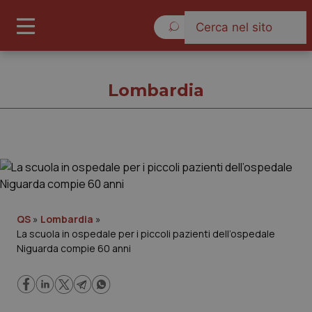
Sabato 8 Agosto 2026
Lombardia
Lombardia
Cronache
QS
»
Lombardia
»
La scuola in ospedale per i piccoli pazienti dell’ospedale
Governo e Parlamento
Niguarda compie 60 anni
Regioni e Asl
Lavoro e Professioni