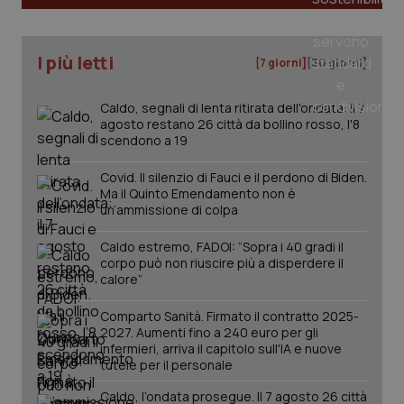
uti
nuo
ver
dell
You
I più letti
[7 giorni]
[30 giorni]
__Secure-YNID
.youtube.com
5 mesi 4
Que
settimane
imp
You
Caldo, segnali di lenta ritirata dell'ondata: il 7
ten
agosto restano 26 città da bollino rosso, l'8
pre
scendono a 19
del
vid
inco
Covid. Il silenzio di Fauci e il perdono di Biden.
può
Ma il Quinto Emendamento non è
det
vis
un’ammissione di colpa
web
uti
nuo
Caldo estremo, FADOI: “Sopra i 40 gradi il
ver
corpo può non riuscire più a disperdere il
dell
calore”
You
YSC
Sessione
Que
Google LLC
Comparto Sanità. Firmato il contratto 2025-
imp
.youtube.com
2027. Aumenti fino a 240 euro per gli
You
ten
infermieri, arriva il capitolo sull'IA e nuove
vis
tutele per il personale
vid
Caldo, l’ondata prosegue. Il 7 agosto 26 città
__Secure-
.youtube.com
5 mesi 4
Que