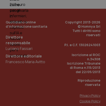
PHPSESSID
Sessio
PHP.net
www.quotidianosanita.it
Quotidiano online
Copyright 2013-2026
d'informazione sanitaria
© Homnya Srl
Tutti i diritti sono
riservati
Direttore
responsabile
P.I. e C.F. 13026241003
Luciano Fassari
Iscrizione al ROC
Direttore editoriale
n.34308
Francesco Maria Avitto
Iscrizione Tribunale
di Roma n.115/2013
del 22/05/2013
Riproduzione
riservata
Privacy Policy
Cookie Policy
_ga_KM60CM4NPH
.quotidianosanita.it
1 anno
mes