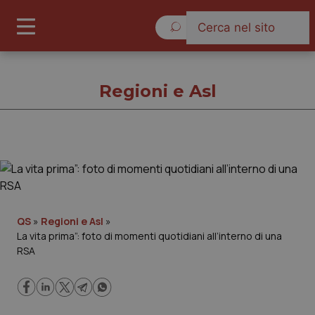
Sabato 8 Agosto 2026
Regioni e Asl
Regioni e Asl
Cronache
QS
»
Regioni e Asl
»
La vita prima”: foto di momenti quotidiani all’interno di una
Governo e Parlamento
RSA
Regioni e Asl
Lavoro e Professioni