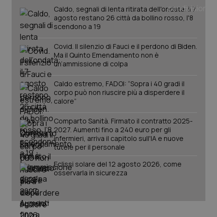
_ga
1 anno
Google LLC
Caldo, segnali di lenta ritirata dell'ondata: il 7
mes
.quotidianosanita.it
agosto restano 26 città da bollino rosso, l'8
scendono a 19
Covid. Il silenzio di Fauci e il perdono di Biden.
Ma il Quinto Emendamento non è
un’ammissione di colpa
Caldo estremo, FADOI: “Sopra i 40 gradi il
corpo può non riuscire più a disperdere il
calore”
Comparto Sanità. Firmato il contratto 2025-
2027. Aumenti fino a 240 euro per gli
infermieri, arriva il capitolo sull'IA e nuove
tutele per il personale
Eclissi solare del 12 agosto 2026, come
osservarla in sicurezza