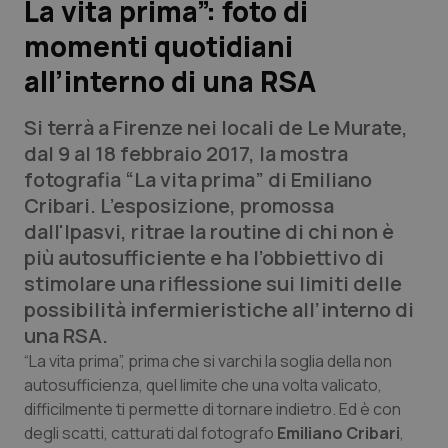
La vita prima”: foto di
momenti quotidiani
Scienza e Farmaci
all’interno di una RSA
Studi e Analisi
Si terrà a Firenze nei locali de Le Murate,
Lettere al direttore
dal 9 al 18 febbraio 2017, la mostra
fotografia “La vita prima” di Emiliano
Edizioni Regionali
Cribari. L’esposizione, promossa
dall'Ipasvi, ritrae la routine di chi non è
QS Pro
più autosufficiente e ha l’obbiettivo di
stimolare una riflessione sui limiti delle
Professionisti Sanitari.AI
possibilità infermieristiche all’interno di
una RSA.
Abruzzo
QS Pro Gold
“La vita prima”, prima che si varchi la soglia della non
autosufficienza, quel limite che una volta valicato,
QS Club
Newsletter
difficilmente ti permette di tornare indietro. Ed è con
Basilicata
Artrite & artrosi
degli scatti, catturati dal fotografo
Emiliano Cribari
,