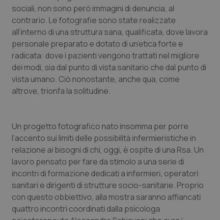
sociali, non sono però immagini di denuncia, al
Piemonte
HIV
contrario. Le fotografie sono state realizzate
all’interno di una struttura sana, qualificata, dove lavora
Provincia Autonoma di Bolzano
Infezioni & Febbre
personale preparato e dotato di un’etica forte e
radicata: dove i pazienti vengono trattati nel migliore
dei modi, sia dal punto di vista sanitario che dal punto di
Provincia Autonoma di Trento
Ipertensione & Scompenso
vista umano. Ciò nonostante, anche qua, come
altrove, trionfa la solitudine.
Puglia
Malattie rare
Sardegna
Malattia di Crohn & Rettocolite Ulcerosa
Un progetto fotografico nato insomma per porre
l’accento sui limiti delle possibilità infermieristiche in
Sicilia
Neuroscienze & patologie neurodegenerative
relazione ai bisogni di chi, oggi, è ospite di una Rsa. Un
lavoro pensato per fare da stimolo a una serie di
Toscana
Obesità
incontri di formazione dedicati a infermieri, operatori
sanitari e dirigenti di strutture socio-sanitarie. Proprio
Umbria
Oftalmologia
con questo obbiettivo, alla mostra saranno affiancati
quattro incontri coordinati dalla psicologa