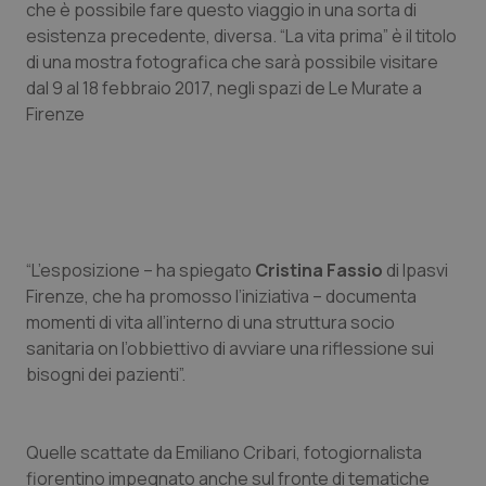
che è possibile fare questo viaggio in una sorta di
Calabria
Asma & BPCO
esistenza precedente, diversa. “La vita prima” è il titolo
di una mostra fotografica che sarà possibile visitare
Campania
Car-T
dal 9 al 18 febbraio 2017, negli spazi de Le Murate a
Firenze
Emilia-Romagna
Colesterolo & coronaropatie
Friuli Venezia Giulia
Dermatite Atopica
Lazio
Diabete & glucometri
“L’esposizione – ha spiegato
Cristina Fassio
di Ipasvi
Firenze, che ha promosso l’iniziativa – documenta
Liguria
Disturbi dell’umore
momenti di vita all’interno di una struttura socio
sanitaria on l’obbiettivo di avviare una riflessione sui
Lombardia
Dolore
bisogni dei pazienti”.
Marche
Donna & Salute
Quelle scattate da Emiliano Cribari, fotogiornalista
Molise
Epatiti
fiorentino impegnato anche sul fronte di tematiche