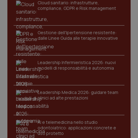
Cloud sanitario: infrastrutture,
navigazione sulle pagine e l'accesso alle aree
compliance, GDPR e Risk management
protette del sito. Il sito web non è in grado di
funzionare correttamente senza questi cookie.
Nome
Fornitore
/
Dominio
Scaden
VISITOR_PRIVACY_METADATA
5 mesi
YouTube
Gestione dell'Ipertensione resistente:
settim
.youtube.com
dalle Linee Guida alle terapie innovative
Leadership Infermieristica 2026: nuovi
modelli di responsabilità e autonomia
Leadership Medica 2026: guidare team
clinici ad alte prestazioni
AI e telemedicina nello studio
odontoiatrico: applicazioni concrete e
CookieScriptConsent
5 mesi
CookieScript
uso protetto
settim
www.quotidianosanita.it