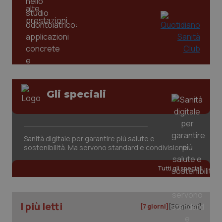
Gli speciali
tracking-sites-ironfish-
www.quotidianosanita.it
4
tracking-enable
settim
2 gior
Sanità digitale per garantire più salute e
sostenibilità. Ma servono standard e condivisione
Tutti gli speciali
tracking-sites-ironfish-
www.quotidianosanita.it
4
session-id
settim
2 gior
I più letti
[7 giorni]
[30 giorni]