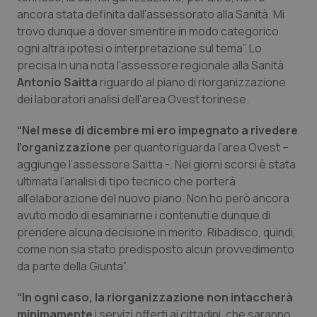
Calabria
Asma & BPCO
ancora stata definita dall’assessorato alla Sanità. Mi
trovo dunque a dover smentire in modo categorico
Campania
Car-T
ogni altra ipotesi o interpretazione sul tema”. Lo
precisa in una nota l’assessore regionale alla Sanità
Antonio Saitta
riguardo al piano di riorganizzazione
Emilia-Romagna
Colesterolo & coronaropatie
dei laboratori analisi dell’area Ovest torinese.
Friuli Venezia Giulia
Dermatite Atopica
“Nel mese di dicembre mi ero impegnato a rivedere
l’organizzazione
per quanto riguarda l’area Ovest –
Lazio
Diabete & glucometri
aggiunge l’assessore Saitta -. Nei giorni scorsi è stata
ultimata l’analisi di tipo tecnico che porterà
Liguria
Disturbi dell’umore
all’elaborazione del nuovo piano. Non ho però ancora
avuto modo di esaminarne i contenuti e dunque di
Lombardia
Dolore
prendere alcuna decisione in merito. Ribadisco, quindi,
come non sia stato predisposto alcun provvedimento
da parte della Giunta”.
Marche
Donna & Salute
“In ogni caso, la riorganizzazione non intaccherà
Molise
Epatiti
minimamente
i servizi offerti ai cittadini, che saranno