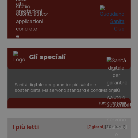
Gli speciali
CookieScriptConsent
5 mesi
CookieScript
settim
www.quotidianosanita.it
Sanità digitale per garantire più salute e
sostenibilità. Ma servono standard e condivisione
Tutti gli speciali
I più letti
[7 giorni]
[30 giorni]