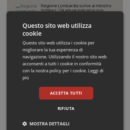
Valle D’Aosta
Oncodermatologia
Regione Lombardia scrive al ministro
Schillaci: “Gli attuali indicatori non
fotografano la qualità reale del Ssn”
Veneto
Oncoematologia
Questo sito web utilizza
Oncologia & Nutrizione
cookie
Case di comunità. La sfida ora è
riempirle di professionisti e servizi. Il
Questo sito web utilizza i cookie per
punto della Conferenza delle Regioni
Psoriasi & pelle
migliorare la tua esperienza di
navigazione. Utilizzando il nostro sito web
Quotidiano Cardiologia
San Raffaele di Milano. Ispezioni e
acconsenti a tutti i cookie in conformità
criticità riscontrate, stop al
laboratorio di Embriologia
con la nostra policy per i cookie.
Leggi di
Quotidiano Chirurgia
più
Quotidiano Oncologia
ACCETTA TUTTI
Quotidiano Pediatria
Ultime analisi e review da QS Pro
RIFIUTA
Gold
Rene & patologie urogenitali
MOSTRA DETTAGLI