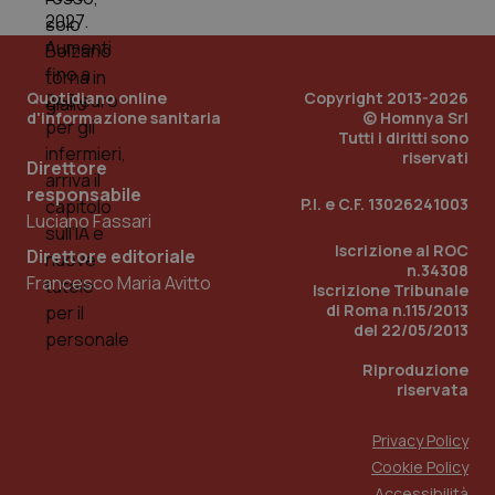
Quotidiano online
Copyright 2013-2026
d'informazione sanitaria
© Homnya Srl
Tutti i diritti sono
riservati
Direttore
responsabile
P.I. e C.F. 13026241003
Luciano Fassari
Iscrizione al ROC
Direttore editoriale
n.34308
Francesco Maria Avitto
Iscrizione Tribunale
di Roma n.115/2013
PHPSESSID
Sessio
PHP.net
del 22/05/2013
www.quotidianosanita.it
Riproduzione
riservata
Privacy Policy
Cookie Policy
Accessibilità