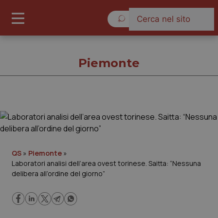
Domenica 9 Agosto 2026
Piemonte
Piemonte
Cronache
QS
»
Piemonte
»
Laboratori analisi dell’area ovest torinese. Saitta: “Nessuna
Governo e Parlamento
delibera all’ordine del giorno”
Regioni e Asl
Lavoro e Professioni