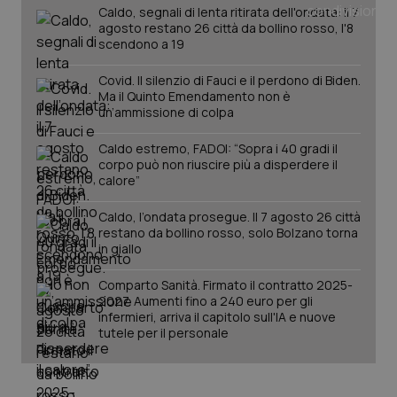
tracking-sites-ironfish-
www.quotidianosanita.it
4
Caldo, segnali di lenta ritirata dell'ondata: il 7
tracking-enable
settim
agosto restano 26 città da bollino rosso, l'8
2 gior
scendono a 19
Covid. Il silenzio di Fauci e il perdono di Biden.
Ma il Quinto Emendamento non è
tracking-sites-ironfish-
www.quotidianosanita.it
4
un’ammissione di colpa
session-id
settim
2 gior
Caldo estremo, FADOI: “Sopra i 40 gradi il
corpo può non riuscire più a disperdere il
calore”
_ga
1 anno
Google LLC
mes
Caldo, l’ondata prosegue. Il 7 agosto 26 città
.quotidianosanita.it
restano da bollino rosso, solo Bolzano torna
in giallo
Comparto Sanità. Firmato il contratto 2025-
2027. Aumenti fino a 240 euro per gli
infermieri, arriva il capitolo sull'IA e nuove
tutele per il personale