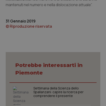
mantenuti nel numero e nella dislocazione attuale”.
Piemonte
HIV
Provincia Autonoma di Bolzano
Infezioni & Febbre
31 Gennaio 2019
© Riproduzione riservata
Provincia Autonoma di Trento
Ipertensione & Scompenso
Puglia
Malattie rare
Sardegna
Malattia di Crohn & Rettocolite Ulcerosa
Potrebbe interessarti in
Sicilia
Neuroscienze & patologie neurodegenerative
Piemonte
Toscana
Obesità
Settimana della Scienza dello
Spallanzani: capire la ricerca per
Umbria
Oftalmologia
comprendere il presente