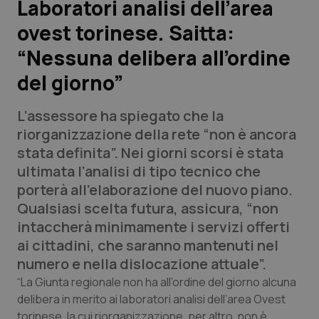
Laboratori analisi dell’area
ovest torinese. Saitta:
Scienza e Farmaci
“Nessuna delibera all’ordine
Studi e Analisi
del giorno”
Lettere al direttore
L’assessore ha spiegato che la
riorganizzazione della rete “non è ancora
Edizioni Regionali
stata definita”. Nei giorni scorsi è stata
ultimata l’analisi di tipo tecnico che
QS Pro
porterà all’elaborazione del nuovo piano.
Qualsiasi scelta futura, assicura, “non
Professionisti Sanitari.AI
intaccherà minimamente i servizi offerti
ai cittadini, che saranno mantenuti nel
Abruzzo
QS Pro Gold
numero e nella dislocazione attuale”.
“La Giunta regionale non ha all’ordine del giorno alcuna
QS Club
Newsletter
Basilicata
Artrite & artrosi
delibera in merito ai laboratori analisi dell’area Ovest
torinese, la cui riorganizzazione, per altro, non è