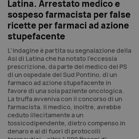
Latina. Arrestato medico e
sospeso farmacista per false
Scienza e Farmaci
ricette per farmaci ad azione
Studi e Analisi
stupefacente
Lettere al direttore
L’indagine è partita su segnalazione della
Asl di Latina che ha notato l’eccessia
Edizioni Regionali
prescrizione, da parte del medico del PS
di un ospedale del Sud Pontino, di un
QS Pro
farmaco ad azione stupefacente in
favore di una sola paziente oncologica.
Professionisti Sanitari.AI
La truffa avveniva con il concorso di un
farmacista. Il medico, inoltre, avrebbe
Abruzzo
QS Pro Gold
ceduto illecitamente a un
tossicodipendente, dietro compenso in
QS Club
Newsletter
Basilicata
Artrite & artrosi
denaro e al di fuori di protocolli