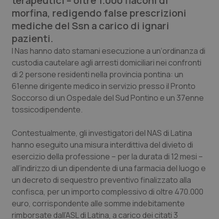
terapeutici – oltre 1.000 flaconi di
Calabria
Asma & BPCO
morfina, redigendo false prescrizioni
mediche del Ssn a carico di ignari
Campania
Car-T
pazienti.
I Nas hanno dato stamani esecuzione a un‘ordinanza di
Emilia-Romagna
Colesterolo & coronaropatie
custodia cautelare agli arresti domiciliari nei confronti
di 2 persone residenti nella provincia pontina: un
Friuli Venezia Giulia
Dermatite Atopica
61enne dirigente medico in servizio presso il Pronto
Soccorso di un Ospedale del Sud Pontino e un 37enne
Lazio
Diabete & glucometri
tossicodipendente.
Contestualmente, gli investigatori del NAS di Latina
Liguria
Disturbi dell’umore
hanno eseguito una misura interdittiva del divieto di
esercizio della professione – per la durata di 12 mesi –
Lombardia
Dolore
all’indirizzo di un dipendente di una farmacia del luogo e
un decreto di sequestro preventivo finalizzato alla
Marche
Donna & Salute
confisca, per un importo complessivo di oltre 470.000
euro, corrispondente alle somme indebitamente
Molise
Epatiti
rimborsate dall’ASL di Latina, a carico dei citati 3