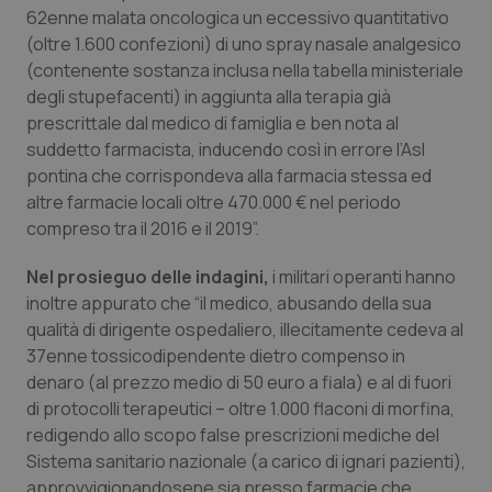
Valle D’Aosta
Oncodermatologia
62enne malata oncologica un eccessivo quantitativo
(oltre 1.600 confezioni) di uno spray nasale analgesico
Veneto
Oncoematologia
(contenente sostanza inclusa nella tabella ministeriale
degli stupefacenti) in aggiunta alla terapia già
Oncologia & Nutrizione
prescrittale dal medico di famiglia e ben nota al
suddetto farmacista, inducendo così in errore l’Asl
Psoriasi & pelle
pontina che corrispondeva alla farmacia stessa ed
altre farmacie locali oltre 470.000 € nel periodo
compreso tra il 2016 e il 2019”.
Quotidiano Cardiologia
Nel prosieguo delle indagini,
i militari operanti hanno
Quotidiano Chirurgia
inoltre appurato che “il medico, abusando della sua
qualità di dirigente ospedaliero, illecitamente cedeva al
Quotidiano Oncologia
37enne tossicodipendente dietro compenso in
denaro (al prezzo medio di 50 euro a fiala) e al di fuori
Quotidiano Pediatria
di protocolli terapeutici – oltre 1.000 flaconi di morfina,
redigendo allo scopo false prescrizioni mediche del
Rene & patologie urogenitali
Sistema sanitario nazionale (a carico di ignari pazienti),
approvvigionandosene sia presso farmacie che