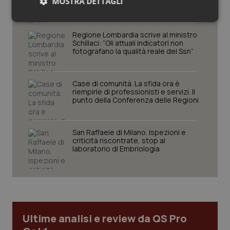
MOSTRA DETTAGLI
comprendere il presente
Necessari
Statistici
Marketing
Regione Lombardia scrive al ministro
Schillaci: “Gli attuali indicatori non
fotografano la qualità reale del Ssn”
Case di comunità. La sfida ora è
riempirle di professionisti e servizi. Il
Necessari
Statistici
Marketing
punto della Conferenza delle Regioni
I cookie necessari contribuiscono a rendere fruibile il
sito web abilitandone funzionalità di base quali la
navigazione sulle pagine e l'accesso alle aree
San Raffaele di Milano. Ispezioni e
protette del sito. Il sito web non è in grado di
criticità riscontrate, stop al
funzionare correttamente senza questi cookie.
laboratorio di Embriologia
Nome
Fornitore
/
Dominio
Scaden
VISITOR_PRIVACY_METADATA
5 mesi
YouTube
settim
.youtube.com
Ultime analisi e review da QS Pro