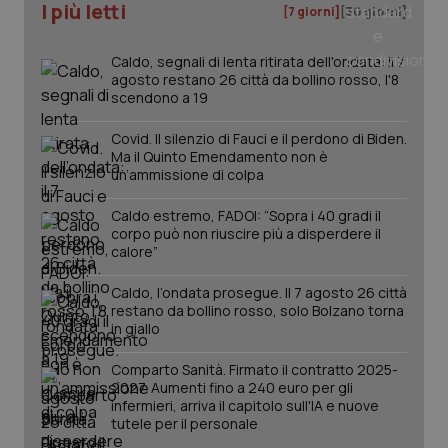
I più letti
[7 giorni]
[30 giorni]
Caldo, segnali di lenta ritirata dell'ondata: il 7
agosto restano 26 città da bollino rosso, l'8
scendono a 19
Covid. Il silenzio di Fauci e il perdono di Biden.
Ma il Quinto Emendamento non è
un’ammissione di colpa
Caldo estremo, FADOI: “Sopra i 40 gradi il
corpo può non riuscire più a disperdere il
calore”
Caldo, l’ondata prosegue. Il 7 agosto 26 città
PHPSESSID
restano da bollino rosso, solo Bolzano torna
Sessio
PHP.net
www.quotidianosanita.it
in giallo
Comparto Sanità. Firmato il contratto 2025-
2027. Aumenti fino a 240 euro per gli
infermieri, arriva il capitolo sull'IA e nuove
tutele per il personale