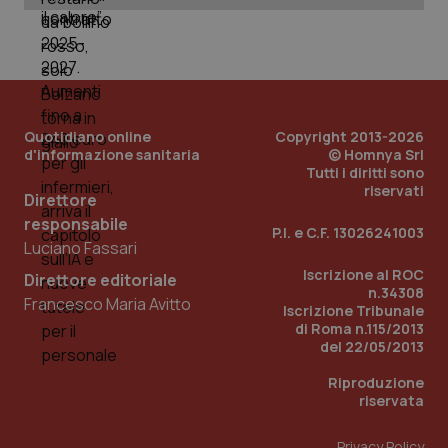
Quotidiano online
Copyright 2013-2026
d'informazione sanitaria
© Homnya Srl
Tutti i diritti sono
riservati
Direttore
responsabile
_ga_KM60CM4NPH
.quotidianosanita.it
1 anno
P.I. e C.F. 13026241003
mes
Luciano Fassari
Iscrizione al ROC
Direttore editoriale
n.34308
Francesco Maria Avitto
Iscrizione Tribunale
di Roma n.115/2013
del 22/05/2013
Riproduzione
riservata
Fornitore
/
Nome
Scadenza
Descrizion
Dominio
Privacy Policy