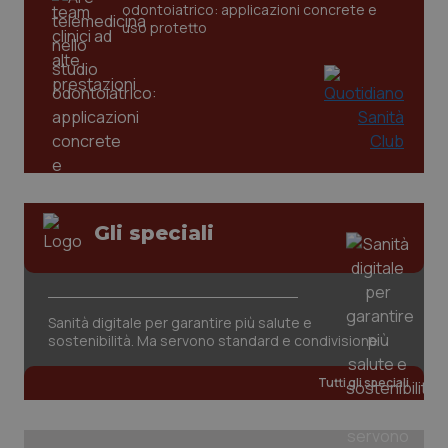
odontoiatrico: applicazioni concrete e
tracking-sites-ironfish-
uso protetto
www.quotidianosanita.it
4
tracking-enable
settim
2 gior
tracking-sites-ironfish-
www.quotidianosanita.it
4
session-id
settim
2 gior
Gli speciali
_ga
1 anno
Google LLC
mes
.quotidianosanita.it
Sanità digitale per garantire più salute e
sostenibilità. Ma servono standard e condivisione
Tutti gli speciali