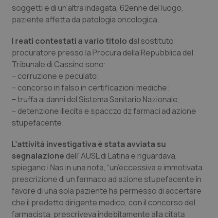
soggetti e di un’altra indagata, 62enne del luogo,
Piemonte
HIV
paziente affetta da patologia oncologica.
I reati contestati a vario titolo d
al sostituto
Provincia Autonoma di Bolzano
Infezioni & Febbre
procuratore presso la Procura della Repubblica del
Tribunale di Cassino sono:
Provincia Autonoma di Trento
Ipertensione & Scompenso
– corruzione e peculato;
– concorso in falso in certificazioni mediche;
Puglia
Malattie rare
– truffa ai danni del Sistema Sanitario Nazionale;
– detenzione illecita e spacczo dz farmaci ad azione
Sardegna
Malattia di Crohn & Rettocolite Ulcerosa
stupefacente.
Sicilia
Neuroscienze & patologie neurodegenerative
L’attività investigativa è stata avviata su
segnalazione
dell’ AUSL di Latina e riguardava,
spiegano i Nas in una nota, “un’eccessiva e immotivata
Toscana
Obesità
prescrizione di un farmaco ad azione stupefacente in
favore di una sola paziente ha permesso di accertare
Umbria
Oftalmologia
che il predetto dirigente medico, con il concorso del
farmacista, prescriveva indebitamente alla citata