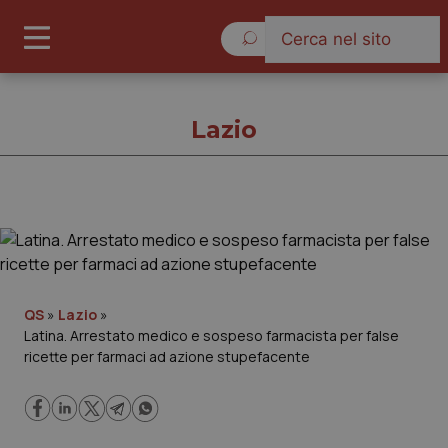
Domenica 9 Agosto 2026
Lazio
Lazio
Cronache
QS
»
Lazio
»
Latina. Arrestato medico e sospeso farmacista per false
Governo e Parlamento
ricette per farmaci ad azione stupefacente
Regioni e Asl
Lavoro e Professioni