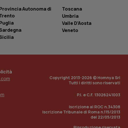
le variabili di
è un numero
Provincia Autonoma di
Toscana
o in cui viene
Trento
r il sito, ma un
Umbria
tato di accesso per
Puglia
Valle D’Aosta
Sardegna
Veneto
a Google Analytics
sione.
Sicilia
 tenere traccia
i Youtube incorporati
tics per mantenere
icità
tore del sito web sta
Copyright 2013-2026 © Homnya Srl
ell'interfaccia di
.com
Tutti i diritti sono riservati
 tenere traccia
i Youtube incorporati
om
P.I. e C.F. 13026241003
tore del sito web sta
ell'interfaccia di
Iscrizione al ROC n.34308
Iscrizione Tribunale di Roma n.115/2013
 tenere traccia
del 22/05/2013
r la gestione
Riproduzione riservata