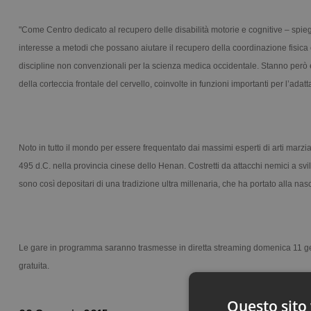
"Come Centro dedicato al recupero delle disabilità motorie e cognitive – spi
interesse a metodi che possano aiutare il recupero della coordinazione fisica e
discipline non convenzionali per la scienza medica occidentale. Stanno però e
della corteccia frontale del cervello, coinvolte in funzioni importanti per l’ada
Noto in tutto il mondo per essere frequentato dai massimi esperti di arti marzia
495 d.C. nella provincia cinese dello Henan. Costretti da attacchi nemici a s
sono così depositari di una tradizione ultra millenaria, che ha portato alla nascit
Le gare in programma saranno trasmesse in diretta streaming domenica 11 gennai
gratuita.
Questo sito 