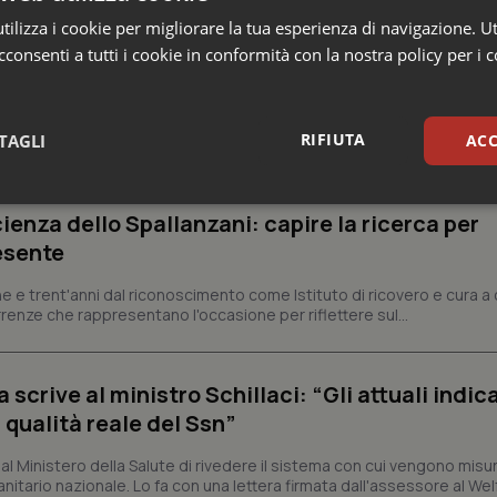
ilizza i cookie per migliorare la tua esperienza di navigazione. Ut
consenti a tutti i cookie in conformità con la nostra policy per i 
RIFIUTA
TAGLI
ACC
sari
Statistici
Mar
ienza dello Spallanzani: capire la ricerca per
esente
e e trent'anni dal riconoscimento come Istituto di ricovero e cura a 
rrenze che rappresentano l'occasione per riflettere sul...
Necessari
Statistici
Marketing
crive al ministro Schillaci: “Gli attuali indica
tribuiscono a rendere fruibile il sito web abilitandone funzionalità di base quali la nav
 qualità reale del Ssn”
protette del sito. Il sito web non è in grado di funzionare correttamente senza questi coo
Fornitore
/
Dominio
Scadenza
Descrizione
 Ministero della Salute di rivedere il sistema con cui vengono misur
itario nazionale. Lo fa con una lettera firmata dall'assessore al Welf
METADATA
5 mesi 4
Questo cookie viene utilizzato p
YouTube