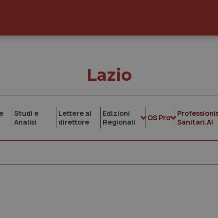
Lazio
e
Studi e
Lettere al
Edizioni
Professionis
QS Pro
Analisi
direttore
Regionali
Sanitari.AI