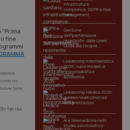
infrastrutture,
compliance, GDPR e Risk
management
a “Prima
Gestione
dell'Ipertensione
il fine
resistente: dalle Linee
programmi
Guida alle terapie
innovative
OGRAMMA
Leadership Infermieristica
2026: nuovi modelli di
responsabilità e
tradizione
autonomia
accordo con
ondazione Santa
Leadership Medica 2026:
guidare team clinici ad
alte prestazioni
Shi Yan Hui,
AI e telemedicina nello
studio odontoiatrico: