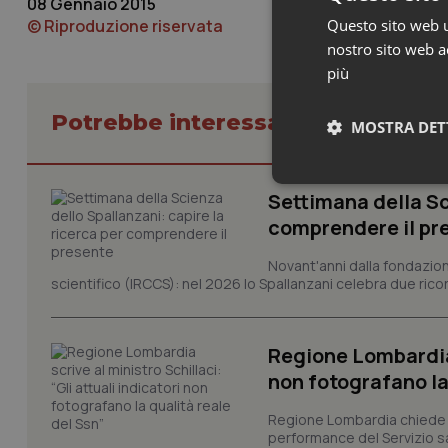
08 Gennaio 2015
Questo sito web ut
© Riproduzione riservata
nostro sito web ac
più
Potrebbe interessarti in Lazio
MOSTRA DET
Neces
Settimana della Sc
comprendere il pr
Novant'anni dalla fondazion
scientifico (IRCCS): nel 2026 lo Spallanzani celebra due rico
Regione Lombardia s
I cookie necessari con
non fotografano la
e l'accesso alle aree 
Nome
Regione Lombardia chiede al
performance del Servizio san
VISITOR_PRIVACY_