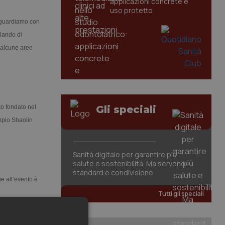
applicazioni concrete e
uso protetto
 guardiamo con
rlando di
 alcune aree
to fondato nel
Gli speciali
mpio Shaolin
Sanità digitale per garantire più
salute e sostenibilità. Ma servono
standard e condivisione
e all’evento è
Tutti gli speciali