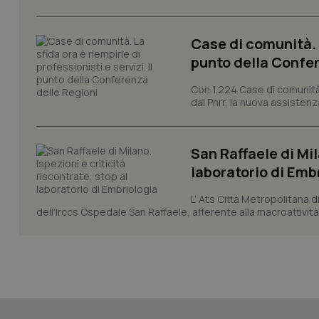
Case di comunità. L
punto della Confer
CookieScriptConse
Con 1.224 Case di comunità a
dal Pnrr, la nuova assistenza
tracking-sites-ironf
tracking-enable
San Raffaele di Mil
tracking-sites-ironf
laboratorio di Emb
session-id
L’ Ats Città Metropolitana d
_ga
dell'Irccs Ospedale San Raffaele, afferente alla macroattività 
PHPSESSID