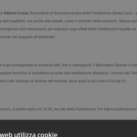
ega
Alberto Costa,
Ricercatore di Neuropsicologia della Fondazione Santa Lucia –
 dell’equilibrio, ma anche altri aspetti, come il controllo delle emozioni. Stiamo pa
mergendo dati interessanti, per esempio sugli effetti della meditazione rispetto ad
ttamento del soggetto all’ambiente”.
li e già protagonista di numerosi libri, film e videogiochi, il Monastero Shaolin è sta
viluppare tecniche di autodifesa accanto alla meditazione dinamica, i monaci del Te
a e allo sviluppo di diverse arti marziali, tra le quali la più nota è il Kung-Fu.
o, a partire dalle ore 15.00, sul sito della Fondazione. Per tutti la partecipazion
web utilizza cookie