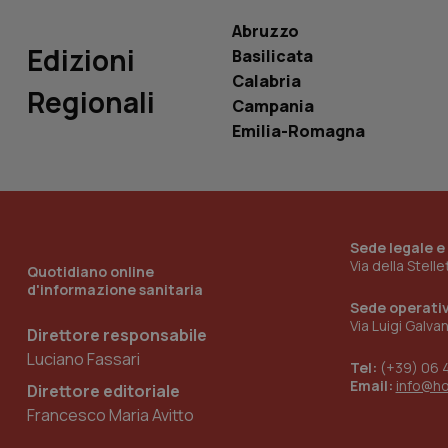
Abruzzo
Edizioni
Basilicata
Calabria
Regionali
Campania
_ga_KM60CM4NPH
Emilia-Romagna
Nome
Nome
VISITOR_INFO1_LIV
_ga_0VMQEQKQ1N
Sede legale e
Via della Stell
Quotidiano online
d'informazione sanitaria
Sede operati
__Secure-YNID
Via Luigi Galva
Direttore responsabile
Luciano Fassari
Tel:
(+39) 06 
Email:
info@h
Direttore editoriale
YSC
Francesco Maria Avitto
__Secure-