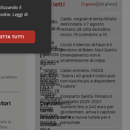
I più letti
[7 giorni]
[30 giorni]
ilizzando il
cookie.
Leggi di
Caldo, segnali di lenta ritirata
dell'ondata: il 7 agosto
restano 26 città da bollino
rosso, l'8 scendono a 19
ETTA TUTTI
Covid. Il silenzio di Fauci e il
perdono di Biden. Ma il Quinto
keting
Emendamento non è
un’ammissione di colpa
Caldo estremo, FADOI:
“Sopra i 40 gradi il corpo può
carattere
non riuscire più a disperdere
il calore”
Comparto Sanità. Firmato il
contratto 2025-2027.
tori
igazione sulle pagine
Aumenti fino a 240 euro per
kie.
gli infermieri, arriva il capitolo
sull'IA e nuove tutele per il
ate le
personale
are...
er memorizzare le