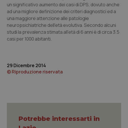
un significativo aumento dei casi di DPS, dovuto anche
Piemonte
HIV
ad una migliore definizione dei criteri diagnostici ed a
una maggiore attenzione alle patologie
Provincia Autonoma di Bolzano
Infezioni & Febbre
neuropsichiatriche dell’età evolutiva. Secondo alcuni
studi la prevalenza stimata all’età di 6 anni è di circa 3.5
casi per 1000 abitanti.
Provincia Autonoma di Trento
Ipertensione & Scompenso
Puglia
Malattie rare
29 Dicembre 2014
Sardegna
Malattia di Crohn & Rettocolite Ulcerosa
© Riproduzione riservata
Sicilia
Neuroscienze & patologie neurodegenerative
Toscana
Obesità
Umbria
Oftalmologia
Potrebbe interessarti in
Lazio