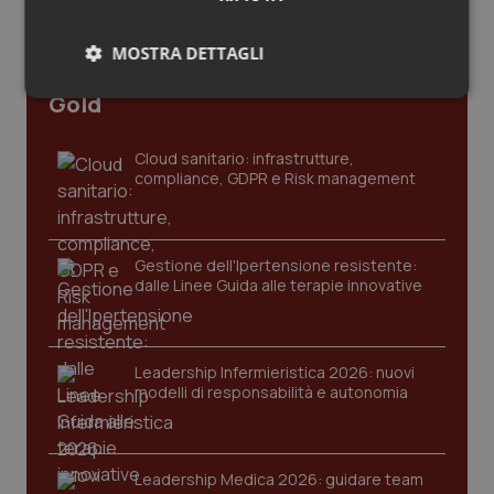
Salute orale & impianti
MOSTRA DETTAGLI
Ultime analisi e review da QS Pro
Sangue & coagulazione
Gold
Necessari
Statistici
Marketing
Tiroide
Cloud sanitario: infrastrutture,
compliance, GDPR e Risk management
Tumore al seno
Tumore ovarico
Necessari
Statistici
Marketing
Gestione dell'Ipertensione resistente:
dalle Linee Guida alle terapie innovative
I cookie necessari contribuiscono a rendere fruibile il
Tumori del Polmone & Testa Collo
sito web abilitandone funzionalità di base quali la
navigazione sulle pagine e l'accesso alle aree
protette del sito. Il sito web non è in grado di
Tumori gastrointestinali
funzionare correttamente senza questi cookie.
Leadership Infermieristica 2026: nuovi
modelli di responsabilità e autonomia
Nome
Fornitore
/
Dominio
Scaden
Ulcera & Reflusso
VISITOR_PRIVACY_METADATA
5 mesi
YouTube
settim
.youtube.com
Leadership Medica 2026: guidare team
Vaccini