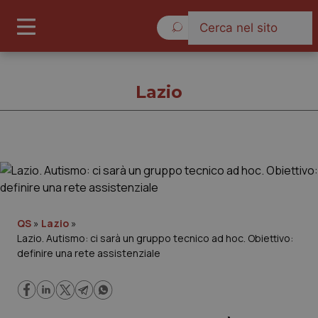
Venerdì 7 Agosto 2026
Lazio
Lazio
Cronache
QS
»
Lazio
»
Lazio. Autismo: ci sarà un gruppo tecnico ad hoc. Obiettivo:
Governo e Parlamento
definire una rete assistenziale
Regioni e Asl
Lavoro e Professioni