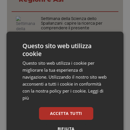
Valle D’Aosta
Oncodermatologia
Veneto
Oncoematologia
Settimana della Scienza dello
Spallanzani: capire la ricerca per
comprendere il presente
Oncologia & Nutrizione
Questo sito web utilizza
Psoriasi & pelle
Regione Lombardia scrive al ministro
Schillaci: “Gli attuali indicatori non
cookie
fotografano la qualità reale del Ssn”
Quotidiano Cardiologia
Questo sito web utilizza i cookie per
migliorare la tua esperienza di
Case di comunità. La sfida ora è
Quotidiano Chirurgia
navigazione. Utilizzando il nostro sito web
riempirle di professionisti e servizi. Il
punto della Conferenza delle Regioni
acconsenti a tutti i cookie in conformità
con la nostra policy per i cookie.
Leggi di
Quotidiano Oncologia
più
San Raffaele di Milano. Ispezioni e
Quotidiano Pediatria
criticità riscontrate, stop al
laboratorio di Embriologia
ACCETTA TUTTI
Rene & patologie urogenitali
RIFIUTA