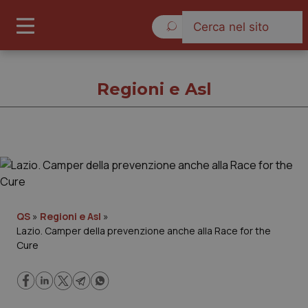
Venerdì 7 Agosto 2026
Regioni e Asl
Regioni e Asl
Cronache
QS
»
Regioni e Asl
»
Lazio. Camper della prevenzione anche alla Race for the
Governo e Parlamento
Cure
Regioni e Asl
Lavoro e Professioni