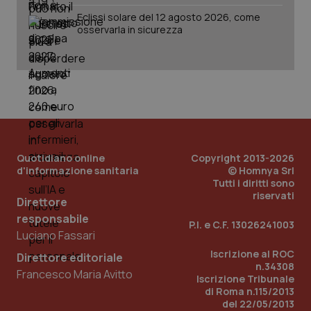
Eclissi solare del 12 agosto 2026, come
osservarla in sicurezza
Quotidiano online
Copyright 2013-2026
d'informazione sanitaria
© Homnya Srl
Tutti i diritti sono
riservati
Direttore
responsabile
P.I. e C.F. 13026241003
Luciano Fassari
PHPSESSID
Sessio
PHP.net
Iscrizione al ROC
Direttore editoriale
www.quotidianosanita.it
n.34308
Francesco Maria Avitto
Iscrizione Tribunale
di Roma n.115/2013
del 22/05/2013