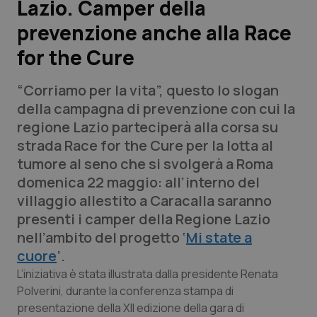
Lazio. Camper della
prevenzione anche alla Race
Scienza e Farmaci
for the Cure
Studi e Analisi
“Corriamo per la vita”, questo lo slogan
Lettere al direttore
della campagna di prevenzione con cui la
regione Lazio parteciperà alla corsa su
Edizioni Regionali
strada Race for the Cure per la lotta al
tumore al seno che si svolgerà a Roma
QS Pro
domenica 22 maggio: all’interno del
villaggio allestito a Caracalla saranno
Professionisti Sanitari.AI
presenti i camper della Regione Lazio
nell’ambito del progetto ‘
Mi state a
Abruzzo
QS Pro Gold
cuore
’.
L’iniziativa è stata illustrata dalla presidente Renata
QS Club
Newsletter
Basilicata
Artrite & artrosi
Polverini, durante la conferenza stampa di
presentazione della XII edizione della gara di