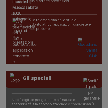
clinici ad alte prestazioni
AI e telemedicina nello studio
odontoiatrico: applicazioni concrete e
uso protetto
CookieScriptConsent
5 mesi
CookieScript
settim
www.quotidianosanita.it
Gli speciali
Sanità digitale per garantire più salute e
sostenibilità. Ma servono standard e condivisione