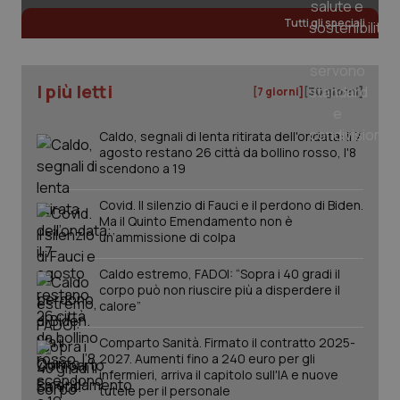
Tutti gli speciali
tracking-sites-ironfish-
www.quotidianosanita.it
4
tracking-enable
settim
I più letti
2 gior
[7 giorni]
[30 giorni]
Caldo, segnali di lenta ritirata dell'ondata: il 7
agosto restano 26 città da bollino rosso, l'8
tracking-sites-ironfish-
www.quotidianosanita.it
4
scendono a 19
session-id
settim
2 gior
Covid. Il silenzio di Fauci e il perdono di Biden.
Ma il Quinto Emendamento non è
un’ammissione di colpa
_ga
1 anno
Google LLC
Caldo estremo, FADOI: “Sopra i 40 gradi il
mes
.quotidianosanita.it
corpo può non riuscire più a disperdere il
calore”
Comparto Sanità. Firmato il contratto 2025-
2027. Aumenti fino a 240 euro per gli
infermieri, arriva il capitolo sull'IA e nuove
tutele per il personale