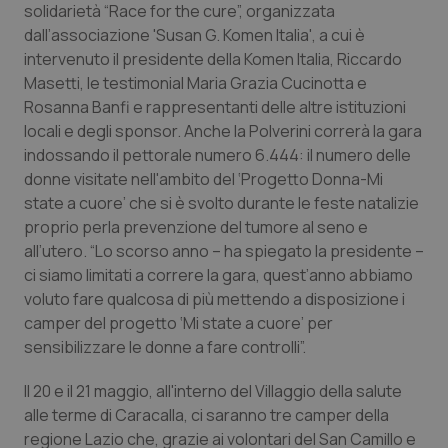
solidarietà “Race for the cure”, organizzata
Calabria
Asma & BPCO
dall’associazione 'Susan G. Komen Italia', a cui è
intervenuto il presidente della Komen Italia, Riccardo
Campania
Car-T
Masetti, le testimonial Maria Grazia Cucinotta e
Rosanna Banfi e rappresentanti delle altre istituzioni
Emilia-Romagna
Colesterolo & coronaropatie
locali e degli sponsor. Anche la Polverini correrà la gara
indossando il pettorale numero 6.444: il numero delle
Friuli Venezia Giulia
Dermatite Atopica
donne visitate nell'ambito del ‘Progetto Donna-Mi
state a cuore’ che si è svolto durante le feste natalizie
Lazio
Diabete & glucometri
proprio perla prevenzione del tumore al seno e
all’utero. “Lo scorso anno – ha spiegato la presidente –
Liguria
Disturbi dell’umore
ci siamo limitati a correre la gara, quest’anno abbiamo
voluto fare qualcosa di più mettendo a disposizione i
camper del progetto ‘Mi state a cuore’ per
Lombardia
Dolore
sensibilizzare le donne a fare controlli”.
Marche
Donna & Salute
Il 20 e il 21 maggio, all'interno del Villaggio della salute
alle terme di Caracalla, ci saranno tre camper della
Molise
Epatiti
regione Lazio che, grazie ai volontari del San Camillo e