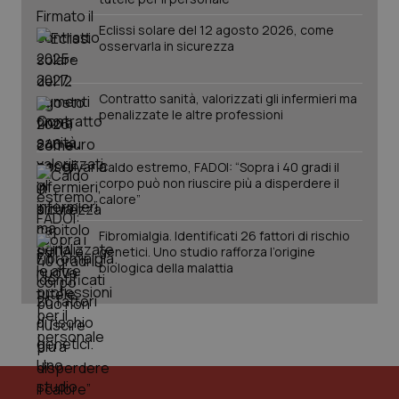
Eclissi solare del 12 agosto 2026, come
osservarla in sicurezza
tracking-sites-ironfish-
www.quotidianosanita.it
4
session-id
settim
2 gior
Contratto sanità, valorizzati gli infermieri ma
penalizzate le altre professioni
Caldo estremo, FADOI: “Sopra i 40 gradi il
_ga
1 anno
Google LLC
corpo può non riuscire più a disperdere il
mes
.quotidianosanita.it
calore”
Fibromialgia. Identificati 26 fattori di rischio
genetici. Uno studio rafforza l’origine
biologica della malattia