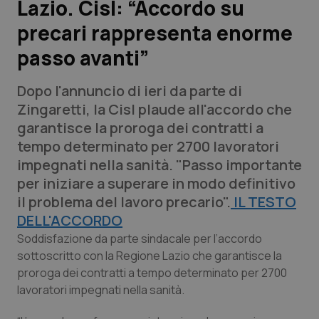
Lazio. Cisl: “Accordo su
precari rappresenta enorme
Scienza e Farmaci
passo avanti”
Studi e Analisi
Dopo l'annuncio di ieri da parte di
Lettere al direttore
Zingaretti, la Cisl plaude all'accordo che
garantisce la proroga dei contratti a
Edizioni Regionali
tempo determinato per 2700 lavoratori
impegnati nella sanità. "Passo importante
QS Pro
per iniziare a superare in modo definitivo
il problema del lavoro precario".
IL TESTO
Professionisti Sanitari.AI
DELL'ACCORDO
Soddisfazione da parte sindacale per l’accordo
Abruzzo
QS Pro Gold
sottoscritto con la Regione Lazio che garantisce la
proroga dei contratti a tempo determinato per 2700
QS Club
Newsletter
lavoratori impegnati nella sanità.
Basilicata
Artrite & artrosi