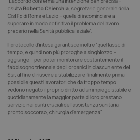
“L’accordo conferma una intenzione ben precisa –
Calabria
Asma & BPCO
esulta
Roberto Chierchia
, segretario generale della
Cisl Fp di Roma e Lazio – quella di incominciare a
Campania
Car-T
superare in modo definitivo il problema del lavoro
precario nella Sanità pubblica laziale”.
Emilia-Romagna
Colesterolo & coronaropatie
Il protocollo d’intesa garantisce inoltre “quel lasso di
tempo, e quindi non più proroghe a singhiozzo –
Friuli Venezia Giulia
Dermatite Atopica
aggiunge – per poter monitorare costantemente il
fabbisogno triennale degli organici in ciascun ente del
Lazio
Diabete & glucometri
Ssr, al fine di riuscire a stabilizzare finalmente prima
possibile questi lavoratori che da troppo tempo
Liguria
Disturbi dell’umore
vedono negato il proprio diritto ad un impiego stabile e
quotidianamente la maggior parte di loro prestano
Lombardia
Dolore
servizio nei punti cruciali dell’assistenza sanitaria
pronto soccorso, chirurgia d’emergenza”
Marche
Donna & Salute
Molise
Epatiti