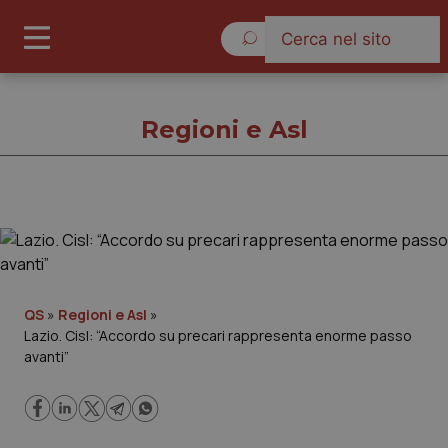
Giovedì 6 Agosto 2026
Regioni e Asl
Regioni e Asl
Cronache
QS
»
Regioni e Asl
»
Lazio. Cisl: “Accordo su precari rappresenta enorme passo
Governo e Parlamento
avanti”
Regioni e Asl
Lavoro e Professioni