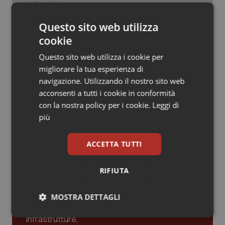
Valle D’Aosta
Oncodermatologia
Influenza. Dal 1° ottobre al via la
campagna vaccinale 2026/2027 in
Questo sito web utilizza
Veneto
Oncoematologia
Lombardia
cookie
Oncologia & Nutrizione
Questo sito web utilizza i cookie per
Lazio. Seduta straordinaria del
migliorare la tua esperienza di
Consiglio su Case e ospedali di
Psoriasi & pelle
Comunità. Opposizione denuncia:
navigazione. Utilizzando il nostro sito web
“Senza personale né servizi. Dov’è la
acconsenti a tutti i cookie in conformità
svolta?”
con la nostra policy per i cookie.
Leggi di
Quotidiano Cardiologia
più
Quotidiano Chirurgia
ACCETTA TUTTI
Ultime analisi e review da QS Pro
Quotidiano Oncologia
Gold
RIFIUTA
Quotidiano Pediatria
Cloud sanitario: infrastrutture,
MOSTRA DETTAGLI
compliance, GDPR e Risk management
Rene & patologie urogenitali
Necessari
Statistici
Marketing