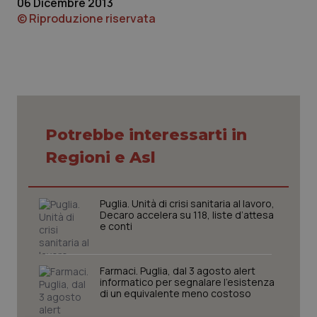
06 Dicembre 2013
© Riproduzione riservata
Piemonte
HIV
Provincia Autonoma di Bolzano
Infezioni & Febbre
Provincia Autonoma di Trento
Ipertensione & Scompenso
Potrebbe interessarti in
Puglia
Malattie rare
Regioni e Asl
Sardegna
Malattia di Crohn & Rettocolite Ulcerosa
Puglia. Unità di crisi sanitaria al lavoro,
Sicilia
Neuroscienze & patologie neurodegenerative
Decaro accelera su 118, liste d’attesa
e conti
Toscana
Obesità
Farmaci. Puglia, dal 3 agosto alert
Umbria
Oftalmologia
informatico per segnalare l’esistenza
di un equivalente meno costoso