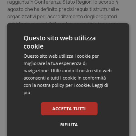
raggiunta in Conferenza Stato Regioni lo scorso 4
agosto che ha definito precisi requisiti strutturali e
organizzativi per l’accreditamento degli erogatori
pubblici e privati di ADI con lo scopo di uniformare a
livello nazionale le prestazioni domiciliari e innalzare il
Questo sito web utilizza
livello qualitativo.
cookie
La Regione Lazio è stata precursore di questa
Questo sito web utilizza i cookie per
evoluzione, con l’avvio nel 2020 di un modello di
migliorare la tua esperienza di
accreditamento delle cure domiciliari con uno
navigazione. Utilizzando il nostro sito web
specifico focus sull’alta complessità, che ha
acconsenti a tutti i cookie in conformità
consentito di reggere l’urto della pandemia anche
con la nostra policy per i cookie.
Leggi di
grazie ad un sistema domiciliare strutturato e
più
organizzato. Il percorso di evoluzione dell’assistenza
domiciliare è oggi di fronte a sfide che devono ancora
ACCETTA TUTTI
essere compiutamente affrontate: la gestione
dell’alta complessità verso modelli di vera e propria
ospedalizzazione domiciliare, l’uso diffuso e capillare
RIFIUTA
(e non più “sperimentale”) di soluzioni e strumenti di