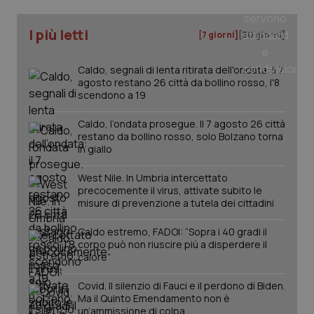
I più letti
[7 giorni]
[30 giorni]
Caldo, segnali di lenta ritirata dell'ondata: il 7
agosto restano 26 città da bollino rosso, l'8
scendono a 19
Caldo, l’ondata prosegue. Il 7 agosto 26 città
restano da bollino rosso, solo Bolzano torna
in giallo
_ga_KM60CM4NPH
.quotidianosanita.it
1 anno
West Nile. In Umbria intercettato
mes
precocemente il virus, attivate subito le
misure di prevenzione a tutela dei cittadini
Caldo estremo, FADOI: “Sopra i 40 gradi il
corpo può non riuscire più a disperdere il
calore”
Covid. Il silenzio di Fauci e il perdono di Biden.
Ma il Quinto Emendamento non è
Fornitore
/
Nome
Scadenza
Descrizion
un’ammissione di colpa
Dominio