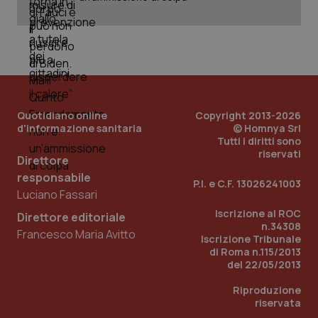
Nome
Fornitore
/
Dominio
Scadenza
Des
_ga_0VMQEQKQ1N
.quotidianosanita.it
1 anno 1
Questo
mese
cookie
VISITOR_INFO1_LIVE
5 mesi 4
Que
Google LLC
viene
settimane
imp
.youtube.com
utilizzato
You
da Google
ten
Analytics
pre
per
del
mantener
vid
lo stato
inco
della
può
Quotidiano online
Copyright 2013-2026
sessione.
det
d'informazione sanitaria
© Homnya Srl
vis
Tutti i diritti sono
web
uti
riservati
Direttore
nuo
ver
responsabile
dell
P.I. e C.F. 13026241003
You
Luciano Fassari
__Secure-YNID
.youtube.com
5 mesi 4
Que
Iscrizione al ROC
Direttore editoriale
settimane
imp
n.34308
You
Francesco Maria Avitto
Iscrizione Tribunale
ten
di Roma n.115/2013
pre
del
del 22/05/2013
vid
inco
Riproduzione
può
det
riservata
vis