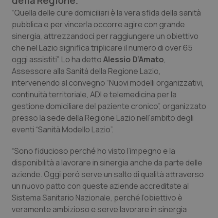
della Regione.
Calabria
Asma & BPCO
“Quella delle cure domiciliari è la vera sfida della sanità
pubblica e per vincerla occorre agire con grande
Campania
Car-T
sinergia, attrezzandoci per raggiungere un obiettivo
che nel Lazio significa triplicare il numero di over 65
Emilia-Romagna
Colesterolo & coronaropatie
oggi assistiti”. Lo ha detto
Alessio D’Amato
,
Assessore alla Sanità della Regione Lazio,
intervenendo al convegno “Nuovi modelli organizzativi,
Friuli Venezia Giulia
Dermatite Atopica
continuità territoriale, ADI e telemedicina per la
gestione domiciliare del paziente cronico”, organizzato
Lazio
Diabete & glucometri
presso la sede della Regione Lazio nell’ambito degli
eventi “Sanità Modello Lazio”.
Liguria
Disturbi dell’umore
“Sono fiducioso perché ho visto l’impegno e la
Lombardia
Dolore
disponibilità a lavorare in sinergia anche da parte delle
aziende. Oggi peró serve un salto di qualità attraverso
Marche
Donna & Salute
un nuovo patto con queste aziende accreditate al
Sistema Sanitario Nazionale, perché l’obiettivo è
veramente ambizioso e serve lavorare in sinergia
Molise
Epatiti