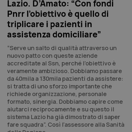
Lazio. D’Amato: “Con fondi
Pnrr l’obiettivo è quello di
Scienza e Farmaci
triplicare i pazienti in
Studi e Analisi
assistenza domiciliare”
Lettere al direttore
“Serve un salto di qualità attraverso un
nuovo patto con queste aziende
Edizioni Regionali
accreditate al Ssn, perché l’obiettivo è
veramente ambizioso. Dobbiamo passare
QS Pro
da 40mila a 130mila pazienti da assistere:
si tratta di uno sforzo importante che
Professionisti Sanitari.AI
richiede organizzazione, personale
formato, sinergia. Dobbiamo capire come
Abruzzo
QS Pro Gold
aiutarci reciprocamente e su questo il
sistema Lazio ha già dimostrato di saper
QS Club
Newsletter
Basilicata
Artrite & artrosi
fare squadra”. Così l'assessore alla Sanità