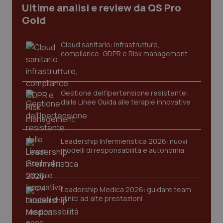
Ultime analisi e review da QS Pro
Gold
tracking-sites-ironfish-
www.quotidianosanita.it
4
tracking-enable
settim
2 gior
Cloud sanitario: infrastrutture,
compliance, GDPR e Risk management
tracking-sites-ironfish-
www.quotidianosanita.it
4
session-id
settim
2 gior
Gestione dell'Ipertensione resistente:
dalle Linee Guida alle terapie innovative
_ga
1 anno
Google LLC
mes
.quotidianosanita.it
Leadership Infermieristica 2026: nuovi
modelli di responsabilità e autonomia
Leadership Medica 2026: guidare team
clinici ad alte prestazioni