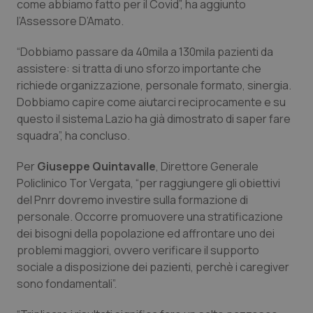
come abbiamo fatto per il Covid”, ha aggiunto
l’Assessore D’Amato.
Piemonte
HIV
“Dobbiamo passare da 40mila a 130mila pazienti da
Provincia Autonoma di Bolzano
Infezioni & Febbre
assistere: si tratta di uno sforzo importante che
richiede organizzazione, personale formato, sinergia.
Provincia Autonoma di Trento
Ipertensione & Scompenso
Dobbiamo capire come aiutarci reciprocamente e su
questo il sistema Lazio ha già dimostrato di saper fare
Puglia
Malattie rare
squadra”, ha concluso.
Per
Giuseppe Quintavalle
, Direttore Generale
Sardegna
Malattia di Crohn & Rettocolite Ulcerosa
Policlinico Tor Vergata, “per raggiungere gli obiettivi
del Pnrr dovremo investire sulla formazione di
Sicilia
Neuroscienze & patologie neurodegenerative
personale. Occorre promuovere una stratificazione
dei bisogni della popolazione ed affrontare uno dei
Toscana
Obesità
problemi maggiori, ovvero verificare il supporto
sociale a disposizione dei pazienti, perchè i caregiver
Umbria
Oftalmologia
sono fondamentali”.