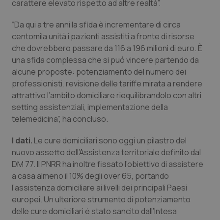
carattere elevato rispetto ad altre realtà”.
Salute orale & impianti
“Da qui a tre anni la sfida è incrementare di circa
centomila unità i pazienti assistiti a fronte di risorse
Sangue & coagulazione
che dovrebbero passare da 116 a 196 milioni di euro. È
una sfida complessa che si puó vincere partendo da
Tiroide
alcune proposte: potenziamento del numero dei
professionisti, revisione delle tariffe mirata a rendere
Tumore al seno
attrattivo l’ambito domiciliare riequilibrandolo con altri
setting assistenziali, implementazione della
Tumore ovarico
telemedicina”, ha concluso.
Tumori del Polmone & Testa Collo
I dati.
Le cure domiciliari sono oggi un pilastro del
nuovo assetto dell’Assistenza territoriale definito dal
DM 77. Il PNRR ha inoltre fissato l’obiettivo di assistere
Tumori gastrointestinali
a casa almeno il 10% degli over 65, portando
l’assistenza domiciliare ai livelli dei principali Paesi
Ulcera & Reflusso
europei. Un ulteriore strumento di potenziamento
delle cure domiciliari è stato sancito dall’Intesa
Vaccini