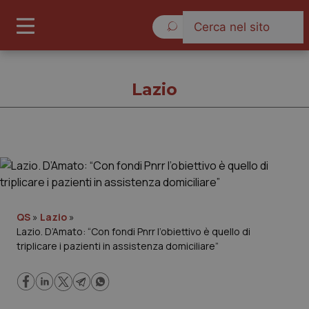
Lunedì 10 Agosto 2026
Lazio
Lazio
Cronache
QS
»
Lazio
»
Lazio. D’Amato: “Con fondi Pnrr l’obiettivo è quello di
Governo e Parlamento
triplicare i pazienti in assistenza domiciliare”
Regioni e Asl
Lavoro e Professioni