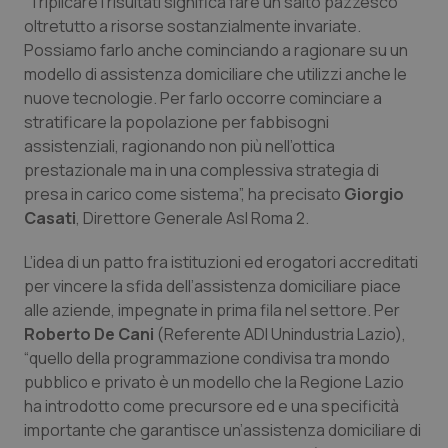
“Triplicare i risultati significa fare un salto pazzesco
Valle D’Aosta
Oncodermatologia
oltretutto a risorse sostanzialmente invariate.
Possiamo farlo anche cominciando a ragionare su un
Veneto
Oncoematologia
modello di assistenza domiciliare che utilizzi anche le
nuove tecnologie. Per farlo occorre cominciare a
Oncologia & Nutrizione
stratificare la popolazione per fabbisogni
assistenziali, ragionando non più nell’ottica
Psoriasi & pelle
prestazionale ma in una complessiva strategia di
presa in carico come sistema”, ha precisato
Giorgio
Quotidiano Cardiologia
Casati
, Direttore Generale Asl Roma 2.
L’idea di un patto fra istituzioni ed erogatori accreditati
Quotidiano Chirurgia
per vincere la sfida dell’assistenza domiciliare piace
alle aziende, impegnate in prima fila nel settore. Per
Quotidiano Oncologia
Roberto De Cani
(Referente ADI Unindustria Lazio),
“quello della programmazione condivisa tra mondo
Quotidiano Pediatria
pubblico e privato è un modello che la Regione Lazio
ha introdotto come precursore ed e una specificità
Rene & patologie urogenitali
importante che garantisce un’assistenza domiciliare di