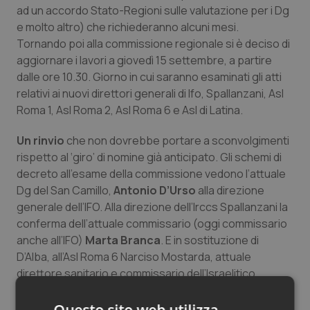
ad un accordo Stato-Regioni sulle valutazione per i Dg
Salute orale & impianti
e molto altro) che richiederanno alcuni mesi.
Tornando poi alla commissione regionale si è deciso di
Sangue & coagulazione
aggiornare i lavori a giovedì 15 settembre, a partire
dalle ore 10.30. Giorno in cui saranno esaminati gli atti
Tiroide
relativi ai nuovi direttori generali di Ifo, Spallanzani, Asl
Roma 1, Asl Roma 2, Asl Roma 6 e Asl di Latina.
Tumore al seno
Un rinvio
che non dovrebbe portare a sconvolgimenti
rispetto al ‘giro’ di nomine già anticipato. Gli schemi di
Tumore ovarico
decreto all’esame della commissione vedono l’attuale
Dg del San Camillo,
Antonio D’Urso
alla direzione
Tumori del Polmone & Testa Collo
generale dell’IFO. Alla direzione dell’Irccs Spallanzani la
conferma dell’attuale commissario (oggi commissario
Tumori gastrointestinali
anche all’IFO)
Marta Branca
. E in sostituzione di
D’Alba, all’Asl Roma 6 Narciso Mostarda, attuale
Ulcera & Reflusso
direttore sanitario e commissario dell’Israelitico.
Vaccini
Ma non è finita qui, giovedì arrivano anche le nomine
Questo sito web utilizza