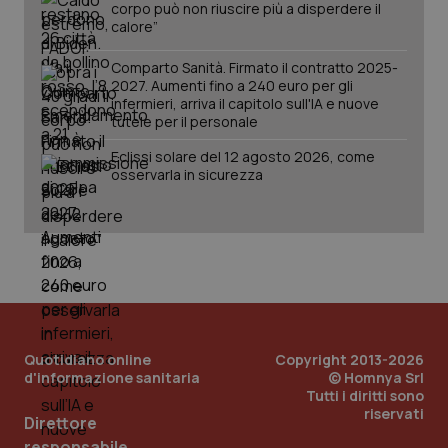
corpo può non riuscire più a disperdere il
calore”
Comparto Sanità. Firmato il contratto 2025-
2027. Aumenti fino a 240 euro per gli
infermieri, arriva il capitolo sull'IA e nuove
_ga_KM60CM4NPH
.quotidianosanita.it
1 anno
tutele per il personale
mes
Eclissi solare del 12 agosto 2026, come
osservarla in sicurezza
Fornitore
/
Nome
Scadenza
Descrizion
Dominio
Nome
Fornitore
/
Dominio
Scadenza
Des
_ga_0VMQEQKQ1N
.quotidianosanita.it
1 anno 1
Questo
Quotidiano online
Copyright 2013-2026
mese
cookie
VISITOR_INFO1_LIVE
5 mesi 4
Que
Google LLC
d'informazione sanitaria
© Homnya Srl
viene
settimane
imp
.youtube.com
utilizzato
Tutti i diritti sono
You
da Google
ten
riservati
Direttore
Analytics
pre
per
del
responsabile