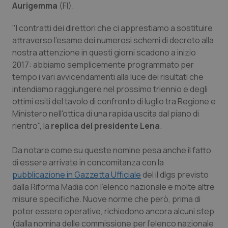
Valle D’Aosta
Oncodermatologia
Aurigemma
(FI).
Veneto
Oncoematologia
"I contratti dei direttori che ci apprestiamo a sostituire
attraverso l'esame dei numerosi schemi di decreto alla
nostra attenzione in questi giorni scadono a inizio
Oncologia & Nutrizione
2017: abbiamo semplicemente programmato per
tempo i vari avvicendamenti alla luce dei risultati che
Psoriasi & pelle
intendiamo raggiungere nel prossimo triennio e degli
ottimi esiti del tavolo di confronto di luglio tra Regione e
Quotidiano Cardiologia
Ministero nell'ottica di una rapida uscita dal piano di
rientro", la
replica del presidente Lena
.
Quotidiano Chirurgia
Da notare come su queste nomine pesa anche il fatto
Quotidiano Oncologia
di essere arrivate in concomitanza con la
pubblicazione in Gazzetta Ufficiale
del il dlgs previsto
Quotidiano Pediatria
dalla Riforma Madia con l’elenco nazionale e molte altre
misure specifiche. Nuove norme che però, prima di
poter essere operative, richiedono ancora alcuni step
Rene & patologie urogenitali
(dalla nomina delle commissione per l’elenco nazionale