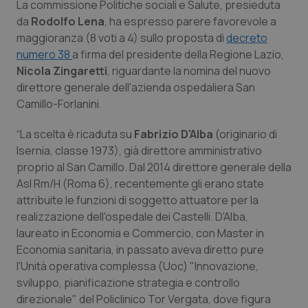
La commissione Politiche sociali e Salute, presieduta
Calabria
Asma & BPCO
da
Rodolfo Lena
, ha espresso parere favorevole a
maggioranza (8 voti a 4) sullo proposta di
decreto
Campania
Car-T
numero 38
a firma del presidente della Regione Lazio,
Nicola Zingaretti
, riguardante la nomina del nuovo
Emilia-Romagna
Colesterolo & coronaropatie
direttore generale dell'azienda ospedaliera San
Camillo-Forlanini.
Friuli Venezia Giulia
Dermatite Atopica
“La scelta è ricaduta su
Fabrizio D'Alba
(originario di
Isernia, classe 1973), già direttore amministrativo
Lazio
Diabete & glucometri
proprio al San Camillo. Dal 2014 direttore generale della
Asl Rm/H (Roma 6), recentemente gli erano state
Liguria
Disturbi dell’umore
attribuite le funzioni di soggetto attuatore per la
realizzazione dell'ospedale dei Castelli. D'Alba,
Lombardia
Dolore
laureato in Economia e Commercio, con Master in
Economia sanitaria, in passato aveva diretto pure
Marche
Donna & Salute
l'Unità operativa complessa (Uoc) "Innovazione,
sviluppo, pianificazione strategia e controllo
Molise
Epatiti
direzionale" del Policlinico Tor Vergata, dove figura