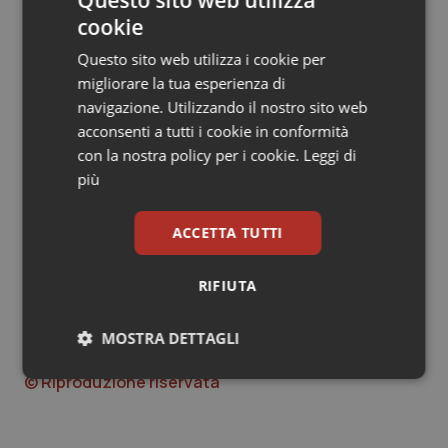
per i Dg di Asl Roma 1 e Roma 2 (su cui la commissione
cookie
deve ancora valutare gli atti aziendali con il destino
Questo sito web utilizza i cookie per
dell’Asl Roma 3 (ex D) ancora appeso ndr.)
migliorare la tua esperienza di
Anche qui, il segno è la continuità. Le proposte
navigazione. Utilizzando il nostro sito web
all’esame della commissione prevedono la conferma
acconsenti a tutti i cookie in conformità
degli attuali commissari: all’Asl Roma 1
Antonio
con la nostra policy per i cookie.
Leggi di
Tanese
, All’Asl Roma 2
Flori Degrassi
e all’Asl di Latina
più
Giorgio Casati.
ACCETTA TUTTI
L.F.
RIFIUTA
L.F.
MOSTRA DETTAGLI
13 Settembre 2016
© Riproduzione riservata
Necessari
Statistici
Marketing