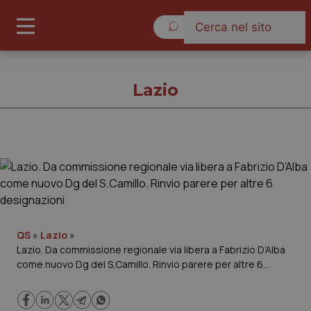
Venerdì 7 Agosto 2026
Lazio
Lazio
Cronache
Governo e Parlamento
QS
»
Lazio
»
Lazio. Da commissione regionale via libera a Fabrizio D’Alba
come nuovo Dg del S.Camillo. Rinvio parere per altre 6
Regioni e Asl
designazioni
Lavoro e Professioni