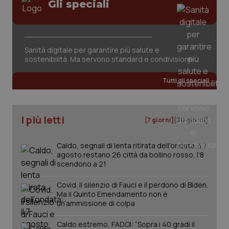
Gli speciali
Sanità digitale per garantire più salute e
sostenibilità. Ma servono standard e condivisione
Tutti gli speciali
PHPSESSID
Sessio
PHP.net
www.quotidianosanita.it
I più letti
[7 giorni]
[30 giorni]
Caldo, segnali di lenta ritirata dell'ondata: il 7
agosto restano 26 città da bollino rosso, l'8
scendono a 21
Covid. Il silenzio di Fauci e il perdono di Biden.
Ma il Quinto Emendamento non è
un’ammissione di colpa
Caldo estremo, FADOI: “Sopra i 40 gradi il