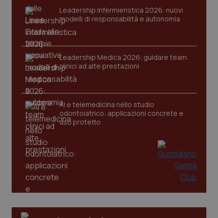
Leadership Infermieristica 2026: nuovi
tracking-sites-ironfish-
www.quotidianosanita.it
4
modelli di responsabilità e autonomia
session-id
settim
2 gior
Leadership Medica 2026: guidare team
clinici ad alte prestazioni
_ga
1 anno
Google LLC
mes
.quotidianosanita.it
AI e telemedicina nello studio
odontoiatrico: applicazioni concrete e
uso protetto