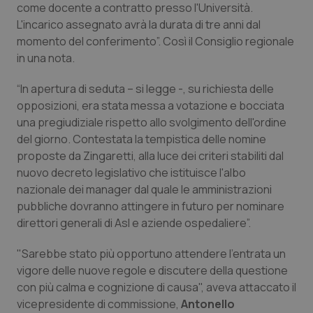
come docente a contratto presso l'Università.
Piemonte
HIV
L'incarico assegnato avrà la durata di tre anni dal
momento del conferimento”. Così il Consiglio regionale
in una nota.
Provincia Autonoma di Bolzano
Infezioni & Febbre
“In apertura di seduta – si legge -, su richiesta delle
Provincia Autonoma di Trento
Ipertensione & Scompenso
opposizioni, era stata messa a votazione e bocciata
una pregiudiziale rispetto allo svolgimento dell'ordine
Puglia
Malattie rare
del giorno. Contestata la tempistica delle nomine
proposte da Zingaretti, alla luce dei criteri stabiliti dal
Sardegna
Malattia di Crohn & Rettocolite Ulcerosa
nuovo decreto legislativo che istituisce l'albo
nazionale dei manager dal quale le amministrazioni
Sicilia
Neuroscienze & patologie neurodegenerative
pubbliche dovranno attingere in futuro per nominare
direttori generali di Asl e aziende ospedaliere”.
Toscana
Obesità
"Sarebbe stato più opportuno attendere l'entrata un
vigore delle nuove regole e discutere della questione
Umbria
Oftalmologia
con più calma e cognizione di causa", aveva attaccato il
vicepresidente di commissione,
Antonello