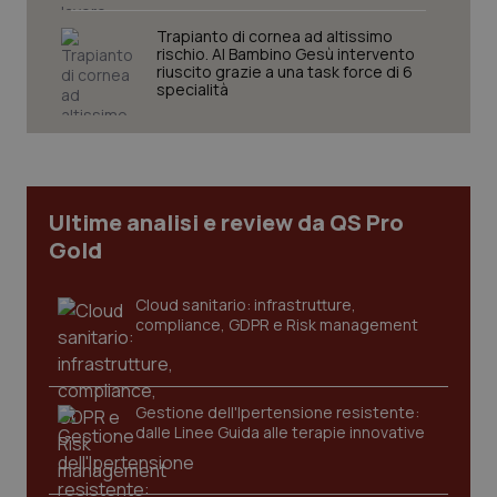
Trapianto di cornea ad altissimo
rischio. Al Bambino Gesù intervento
riuscito grazie a una task force di 6
specialità
CookieScriptConsent
5 mesi
CookieScript
settim
www.quotidianosanita.it
Ultime analisi e review da QS Pro
Gold
Cloud sanitario: infrastrutture,
compliance, GDPR e Risk management
tracking-sites-ironfish-
www.quotidianosanita.it
4
Gestione dell'Ipertensione resistente:
tracking-enable
settim
dalle Linee Guida alle terapie innovative
2 gior