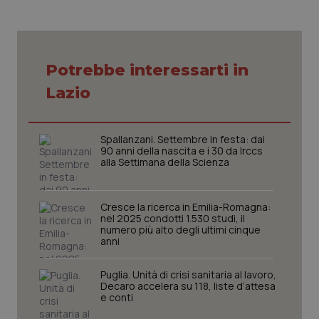
Necessari
Statistici
Marketing
Potrebbe interessarti in
I cookie necessari contribuiscono a rendere fruibile il
Lazio
sito web abilitandone funzionalità di base quali la
navigazione sulle pagine e l'accesso alle aree
protette del sito. Il sito web non è in grado di
funzionare correttamente senza questi cookie.
Spallanzani. Settembre in festa: dai
Nome
Fornitore
/
Dominio
Scaden
90 anni della nascita e i 30 da Irccs
alla Settimana della Scienza
VISITOR_PRIVACY_METADATA
5 mesi
YouTube
settim
.youtube.com
Cresce la ricerca in Emilia-Romagna:
nel 2025 condotti 1.530 studi, il
numero più alto degli ultimi cinque
anni
Puglia. Unità di crisi sanitaria al lavoro,
Decaro accelera su 118, liste d’attesa
e conti