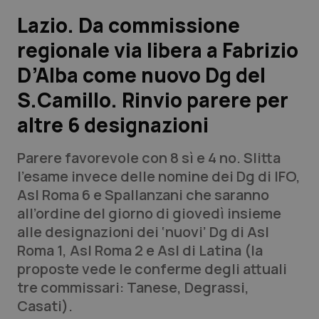
Lazio. Da commissione
Scienza e Farmaci
regionale via libera a Fabrizio
D’Alba come nuovo Dg del
Studi e Analisi
S.Camillo. Rinvio parere per
Lettere al direttore
altre 6 designazioni
Edizioni Regionali
Parere favorevole con 8 sì e 4 no. Slitta
l’esame invece delle nomine dei Dg di IFO,
QS Pro
Asl Roma 6 e Spallanzani che saranno
all’ordine del giorno di giovedì insieme
Professionisti Sanitari.AI
alle designazioni dei ‘nuovi’ Dg di Asl
Roma 1, Asl Roma 2 e Asl di Latina (la
Abruzzo
QS Pro Gold
proposte vede le conferme degli attuali
tre commissari: Tanese, Degrassi,
QS Club
Newsletter
Basilicata
Artrite & artrosi
Casati).