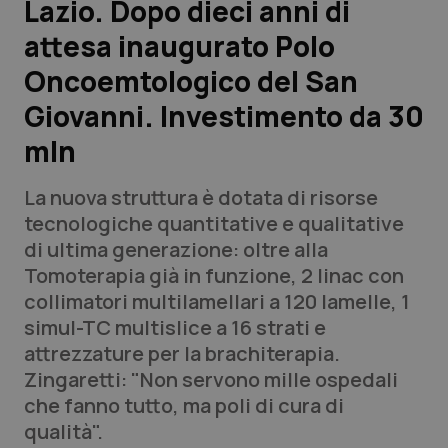
Lazio. Dopo dieci anni di
attesa inaugurato Polo
Scienza e Farmaci
Oncoemtologico del San
Studi e Analisi
Giovanni. Investimento da 30
mln
Lettere al direttore
La nuova struttura è dotata di risorse
Edizioni Regionali
tecnologiche quantitative e qualitative
di ultima generazione: oltre alla
QS Pro
Tomoterapia già in funzione, 2 linac con
collimatori multilamellari a 120 lamelle, 1
Professionisti Sanitari.AI
simul-TC multislice a 16 strati e
attrezzature per la brachiterapia.
Abruzzo
QS Pro Gold
Zingaretti: "Non servono mille ospedali
che fanno tutto, ma poli di cura di
QS Club
Newsletter
Basilicata
Artrite & artrosi
qualità".