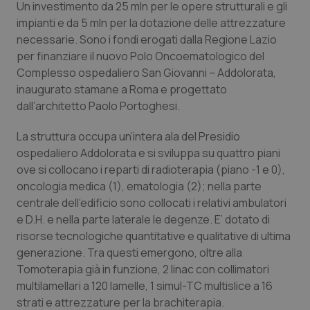
Un investimento da 25 mln per le opere strutturali e gli
Calabria
Asma & BPCO
impianti e da 5 mln per la dotazione delle attrezzature
necessarie. Sono i fondi erogati dalla Regione Lazio
Campania
Car-T
per finanziare il nuovo Polo Oncoematologico del
Complesso ospedaliero San Giovanni – Addolorata,
Emilia-Romagna
Colesterolo & coronaropatie
inaugurato stamane a Roma e progettato
dall’architetto Paolo Portoghesi.
Friuli Venezia Giulia
Dermatite Atopica
La struttura occupa un’intera ala del Presidio
ospedaliero Addolorata e si sviluppa su quattro piani
Lazio
Diabete & glucometri
ove si collocano i reparti di radioterapia (piano -1 e 0),
oncologia medica (1), ematologia (2); nella parte
Liguria
Disturbi dell’umore
centrale dell’edificio sono collocati i relativi ambulatori
e D.H. e nella parte laterale le degenze. E’ dotato di
Lombardia
Dolore
risorse tecnologiche quantitative e qualitative di ultima
generazione. Tra questi emergono, oltre alla
Marche
Donna & Salute
Tomoterapia già in funzione, 2 linac con collimatori
multilamellari a 120 lamelle, 1 simul-TC multislice a 16
Molise
Epatiti
strati e attrezzature per la brachiterapia.