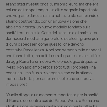
erano stati investiti circa 30 milioni di euro, ma che era
Salute orale & impianti
chiuso da troppo tempo. Un altro segnale importante
che vogliamo dare: la sanità nel Lazio sta cambiando e
Sangue & coagulazione
stiamo costruendo, con una nuova visione che
abbiamo in testa, un nuovo modello fondato sulla
Tiroide
sanità territoriale, le Case della salute e gli ambulatori
dei medici di medicina generale, e su alcuni grandi poli
Tumore al seno
di cura ospedalieri come questo, che devono
costituire l’eccellenza. A noi non servono mille ospedali
Tumore ovarico
che fanno tutto, ma poli di cura di grandissima qualità e
da oggi Roma ha un nuovo Polo oncologico di questo
livello. Non abbiamo certo risolto tutti i problemi – ha
Tumori del Polmone & Testa Collo
concluso – ma è un altro segnale che ce la stiamo
mettendo tutta per cambiare quello che sembrava
Tumori gastrointestinali
impossibile”.
Ulcera & Reflusso
“Quello di oggi è un momento importante per la sanità
di Roma e del centro sud del Paese. Avere a Roma una
Vaccini
struttura così è rassicurante non solo per la città- ha