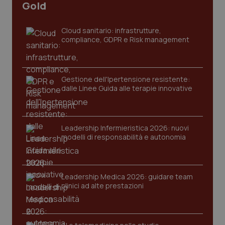
Gold
tracking-sites-ironfish-
www.quotidianosanita.it
4
tracking-enable
settim
2 gior
Cloud sanitario: infrastrutture,
compliance, GDPR e Risk management
tracking-sites-ironfish-
www.quotidianosanita.it
4
Gestione dell'Ipertensione resistente:
session-id
settim
2 gior
dalle Linee Guida alle terapie innovative
Leadership Infermieristica 2026: nuovi
_ga
1 anno
Google LLC
mes
modelli di responsabilità e autonomia
.quotidianosanita.it
Leadership Medica 2026: guidare team
clinici ad alte prestazioni