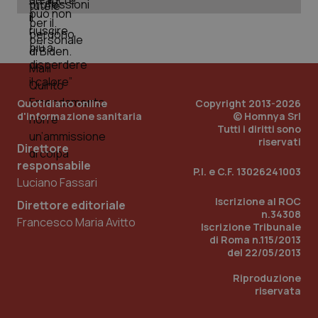
Nome
Fornitore
/
Dominio
Scadenza
Des
_ga_0VMQEQKQ1N
.quotidianosanita.it
1 anno 1
Questo
mese
cookie
VISITOR_INFO1_LIVE
5 mesi 4
Que
Google LLC
viene
settimane
imp
.youtube.com
utilizzato
You
da Google
ten
Analytics
pre
per
del
mantener
vid
lo stato
inco
Quotidiano online
Copyright 2013-2026
della
può
sessione.
det
d'informazione sanitaria
© Homnya Srl
vis
Tutti i diritti sono
web
riservati
uti
Direttore
nuo
responsabile
ver
P.I. e C.F. 13026241003
dell
Luciano Fassari
You
Iscrizione al ROC
Direttore editoriale
__Secure-YNID
.youtube.com
5 mesi 4
Que
n.34308
settimane
imp
Francesco Maria Avitto
You
Iscrizione Tribunale
ten
di Roma n.115/2013
pre
del 22/05/2013
del
vid
inco
Riproduzione
può
riservata
det
vis
web