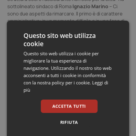
sottolineato sindaco di Roma
Ignazio Marino
– Ci
sono due aspetti da rimarcare. Il primo è di carattere
amministrativo: in un momento difficile e in una fase di
commissariamento la giunta regionale ha seguito il
Questo sito web utilizza
percorso migliore, coinvolgere gli operatori di diverse
cookie
strutture: del S. Giovanni, del S. Eugenio e del Celio.
Questo ha permesso di avere tutte le risorse umane
Questo sito web utilizza i cookie per
necessarie per far funzionare apparecchiature che
migliorare la tua esperienza di
letteralmente restituiscono la vita a pazienti con
navigazione. Utilizzando il nostro sito web
patologie neoplastiche. Vedere attivi apparecchi che
acconsenti a tutti i cookie in conformità
erano qui inutilizzati da anni è il segnale di una sanità
con la nostra policy per i cookie.
Leggi di
che invece vuole rinascere soprattutto
più
sull’investimento nel servizio pubblico. È molto
importante anche l’attenzione degli infermieri e dei
ACCETTA TUTTI
medici, che sarà presente nella cura dei malati perché
chi ha una malattia neoplastica vuole sentire che il
RIFIUTA
proprio infermiere e il proprio medico sono lì e non se
ne andranno finchè il pericolo non sarà passato.