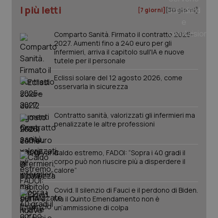
I più letti
[7 giorni]
[30 giorni]
Comparto Sanità. Firmato il contratto 2025-
2027. Aumenti fino a 240 euro per gli
infermieri, arriva il capitolo sull'IA e nuove
tutele per il personale
Eclissi solare del 12 agosto 2026, come
osservarla in sicurezza
_ga_KM60CM4NPH
.quotidianosanita.it
1 anno
Contratto sanità, valorizzati gli infermieri ma
mes
penalizzate le altre professioni
Caldo estremo, FADOI: “Sopra i 40 gradi il
corpo può non riuscire più a disperdere il
calore”
Covid. Il silenzio di Fauci e il perdono di Biden.
Ma il Quinto Emendamento non è
Fornitore
/
un’ammissione di colpa
Nome
Scadenza
Descrizion
Dominio