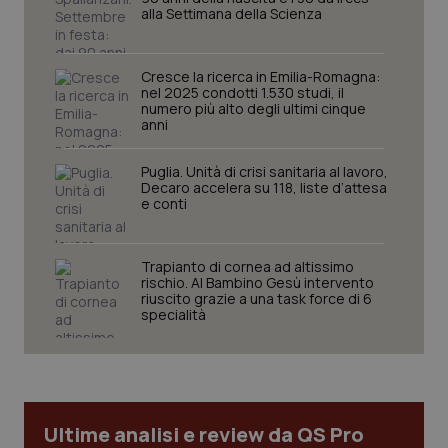
alla Settimana della Scienza
Cresce la ricerca in Emilia-Romagna:
nel 2025 condotti 1.530 studi, il
numero più alto degli ultimi cinque
anni
Puglia. Unità di crisi sanitaria al lavoro,
Decaro accelera su 118, liste d’attesa
e conti
CookieScriptConsent
5 mesi
CookieScript
settim
www.quotidianosanita.it
Trapianto di cornea ad altissimo
rischio. Al Bambino Gesù intervento
riuscito grazie a una task force di 6
specialità
Ultime analisi e review da QS Pro