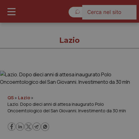
Giovedì 6 Agosto 2026
Lazio
Lazio
Cronache
QS
»
Lazio
»
Lazio. Dopo dieci anni di attesa inaugurato Polo
Governo e Parlamento
Oncoemtologico del San Giovanni. Investimento da 30 mln
Regioni e Asl
Lavoro e Professioni