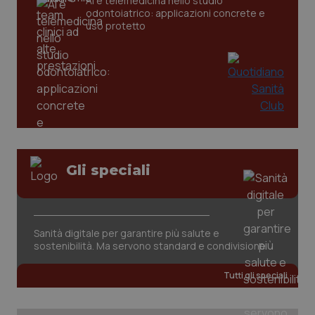
AI e telemedicina nello studio
odontoiatrico: applicazioni concrete e
uso protetto
Gli speciali
PHPSESSID
Sessio
PHP.net
www.quotidianosanita.it
Sanità digitale per garantire più salute e
sostenibilità. Ma servono standard e condivisione
Tutti gli speciali