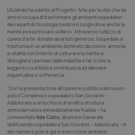
L’Azienda ha aderito al Progetto ‘Arte per la vita’ che da
Piemonte
HIV
anni si occupa di trasformare gli ambienti ospedalieri
dei reparti di Oncologia medica in luoghi dove anche la
Provincia Autonoma di Bolzano
Infezioni & Febbre
mente possa trovare sollievo. Attraverso l’utilizzo di
opere d’arte, donate da artisti generosi, l’ospedale si
Provincia Autonoma di Trento
Ipertensione & Scompenso
trasforma in un ambiente dominato da colore, armonia
e vitalità con l’intento di catturare la mente e
Puglia
Malattie rare
distogliere i pensieri dalla malattia e far si che la
leggerezza artistica contribuisca ad alleviare
Sardegna
Malattia di Crohn & Rettocolite Ulcerosa
inquietudine e sofferenza.
“Con la presentazione all’opinione pubblica del nuovo
Sicilia
Neuroscienze & patologie neurodegenerative
polo il Complesso ospedaliero San Giovanni –
Addolorata si arricchisce di un’altra struttura
Toscana
Obesità
ammodernata e immediatamente fruibile – ha
commentato
Ilde Coiro
, direttore Generale
Umbria
Oftalmologia
dell’Azienda ospedaliera San Giovanni – Addolorata – In
altri termini il polo è già in esercizio in ambienti