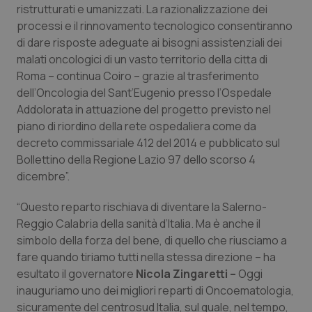
Valle D’Aosta
Oncodermatologia
ristrutturati e umanizzati. La razionalizzazione dei
processi e il rinnovamento tecnologico consentiranno
Veneto
Oncoematologia
di dare risposte adeguate ai bisogni assistenziali dei
malati oncologici di un vasto territorio della citta di
Oncologia & Nutrizione
Roma – continua Coiro – grazie al trasferimento
dell’Oncologia del Sant’Eugenio presso l’Ospedale
Addolorata in attuazione del progetto previsto nel
Psoriasi & pelle
piano di riordino della rete ospedaliera come da
decreto commissariale 412 del 2014 e pubblicato sul
Quotidiano Cardiologia
Bollettino della Regione Lazio 97 dello scorso 4
dicembre”.
Quotidiano Chirurgia
“Questo reparto rischiava di diventare la Salerno-
Quotidiano Oncologia
Reggio Calabria della sanità d’Italia. Ma è anche il
simbolo della forza del bene, di quello che riusciamo a
Quotidiano Pediatria
fare quando tiriamo tutti nella stessa direzione – ha
esultato il governatore
Nicola Zingaretti –
Oggi
inauguriamo uno dei migliori reparti di Oncoematologia,
Rene & patologie urogenitali
sicuramente del centrosud Italia, sul quale, nel tempo,